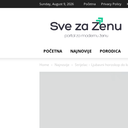
Sunday, August 9, 2026
Početna
Privacy Policy
sve
za
Zenu
POČETNA
NAJNOVIJE
PORODICA
Home
Najnovije
Strijelac – Ljubavni horoskop do kr