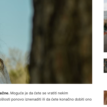
nažne.
Moguće je da ćete se vratiti nekim
šlosti ponovo iznenaditi ili da ćete konačno dobiti ono