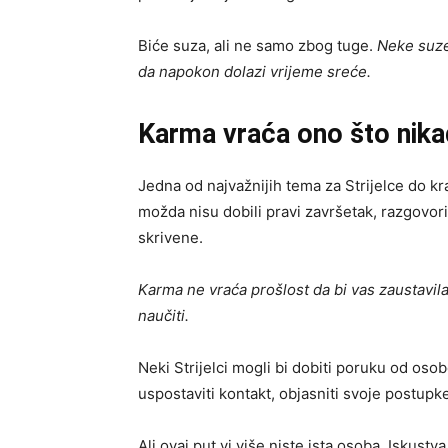
Biće suza, ali ne samo zbog tuge.
Neke suze
da napokon dolazi vrijeme sreće.
Karma vraća ono što nikad
Jedna od najvažnijih tema za Strijelce do kra
možda nisu dobili pravi završetak, razgovori
skrivene.
Karma ne vraća prošlost da bi vas zaustavila
naučiti.
Neki Strijelci mogli bi dobiti poruku od os
uspostaviti kontakt, objasniti svoje postupke
Ali ovaj put vi više niste ista osoba. Iskust