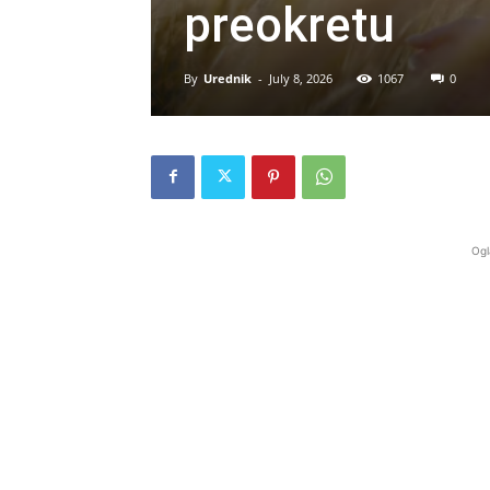
preokretu
By
Urednik
-
July 8, 2026
1067
0
Ogl