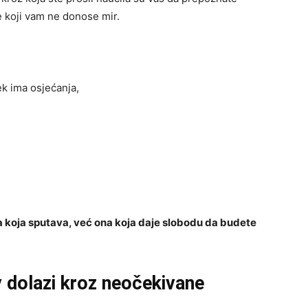
e koji vam ne donose mir.
ek ima osjećanja,
ona koja sputava, već ona koja daje slobodu da budete
v dolazi kroz neočekivane