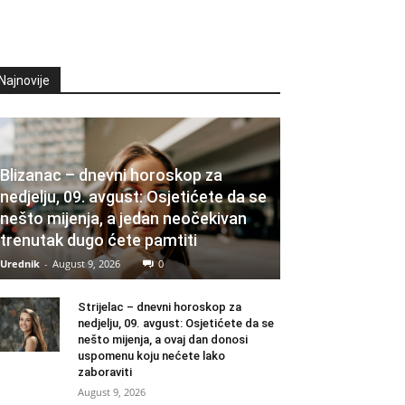
Najnovije
Blizanac – dnevni horoskop za
nedjelju, 09. avgust: Osjetićete da se
nešto mijenja, a jedan neočekivan
trenutak dugo ćete pamtiti
Urednik
-
August 9, 2026
0
Strijelac – dnevni horoskop za
nedjelju, 09. avgust: Osjetićete da se
nešto mijenja, a ovaj dan donosi
uspomenu koju nećete lako
zaboraviti
August 9, 2026