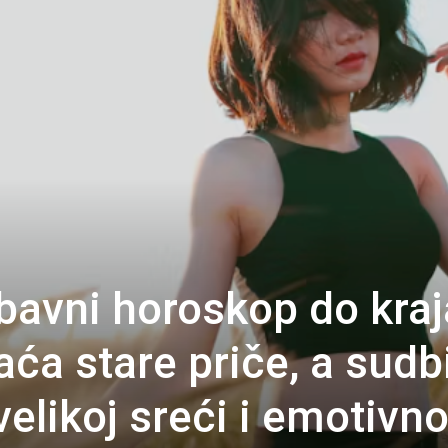
ubavni horoskop do kraj
aća stare priče, a sudb
velikoj sreći i emotiv