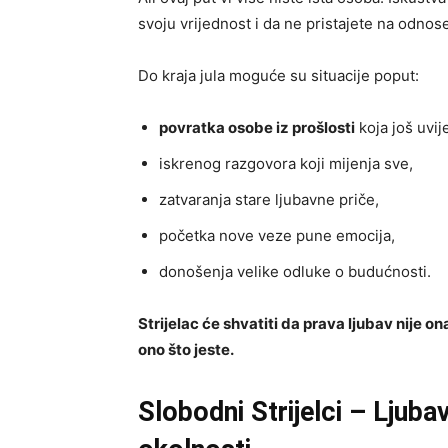
svoju vrijednost i da ne pristajete na odnos
Do kraja jula moguće su situacije poput:
povratka osobe iz prošlosti
koja još uvij
iskrenog razgovora koji mijenja sve,
zatvaranja stare ljubavne priče,
početka nove veze pune emocija,
donošenja velike odluke o budućnosti.
Strijelac će shvatiti da prava ljubav nije 
ono što jeste.
Slobodni Strijelci – Ljuba