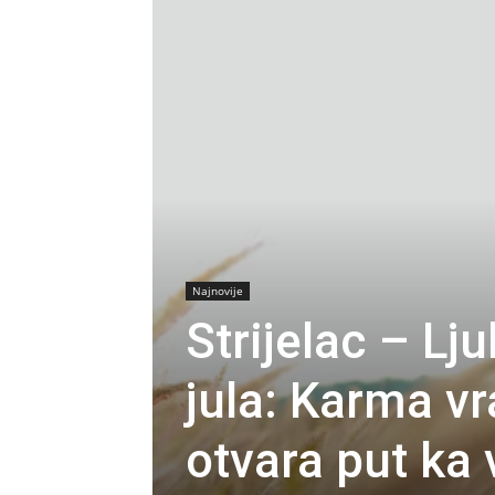
Najnovije
Strijelac – Lj
jula: Karma vr
otvara put ka 