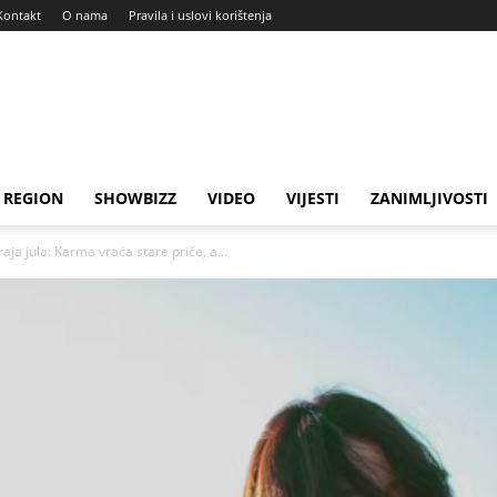
Kontakt
O nama
Pravila i uslovi korištenja
REGION
SHOWBIZZ
VIDEO
VIJESTI
ZANIMLJIVOSTI
aja jula: Karma vraća stare priče, a...