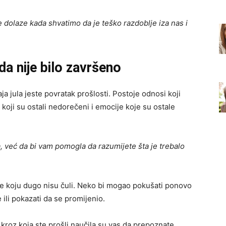
 dolaze kada shvatimo da je teško razdoblje iza nas i
a nije bilo završeno
ja jula jeste povratak prošlosti. Postoje odnosi koji
 koji su ostali nedorečeni i emocije koje su ostale
, već da bi vam pomogla da razumijete šta je trebalo
obe koju dugo nisu čuli. Neko bi mogao pokušati ponovo
 ili pokazati da se promijenio.
va kroz koja ste prošli naučila su vas da prepoznate