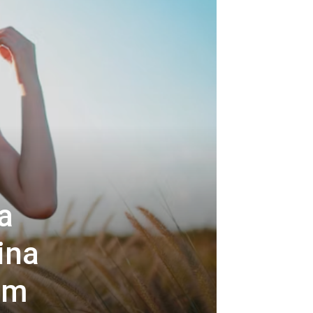
a
ina
nom