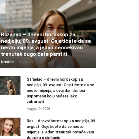
Blizanac – dnevni horoskop za
nedjelju, 09. avgust: Osjetićete da se
nešto mijenja, a jedan neočekivan
trenutak dugo ćete pamtiti
Urednik
-
August 9, 2026
Strijelac – dnevni horoskop za
nedjelju, 09. avgust: Osjetićete da se
nešto mijenja, a ovaj dan donosi
uspomenu koju nećete lako
zaboraviti
August 9, 2026
Rak – dnevni horoskop za nedjelju, 09.
avgust: Osjetićete da se nešto
mijenja, a jedan trenutak ostaće vam
duboko u sjećanju