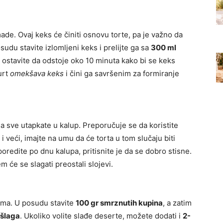
ade. Ovaj keks će činiti osnovu torte, pa je važno da
sudu stavite izlomljeni keks i prelijte ga sa
300 ml
 ostavite da odstoje oko 10 minuta kako bi se keks
urt
omekšava keks
i čini ga savršenim za formiranje
a sve utapkate u kalup. Preporučuje se da koristite
 i veći, imajte na umu da će torta u tom slučaju biti
redite po dnu kalupa, pritisnite je da se dobro stisne.
m će se slagati preostali slojevi.
nama. U posudu stavite
100 gr smrznutih kupina
, a zatim
 šlaga
. Ukoliko volite slađe deserte, možete dodati i
2-