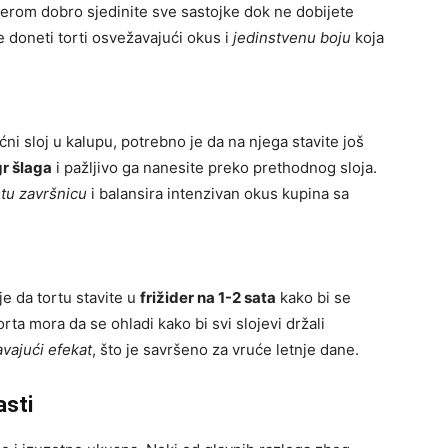
rom dobro sjedinite sve sastojke dok ne dobijete
će doneti torti osvežavajući okus i
jedinstvenu boju
koja
i sloj u kalupu, potrebno je da na njega stavite još
gr šlaga
i pažljivo ga nanesite preko prethodnog sloja.
tu završnicu
i balansira intenzivan okus kupina sa
je da tortu stavite u
frižider na 1-2 sata
kako bi se
orta mora da se ohladi kako bi svi slojevi držali
vajući efekat
, što je savršeno za vruće letnje dane.
asti