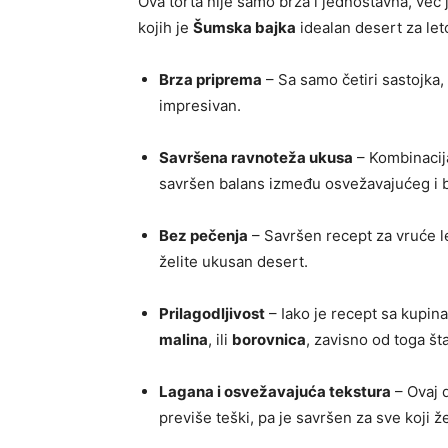
Ova torta nije samo brza i jednostavna, već 
kojih je
Šumska bajka
idealan desert za let
Brza priprema
– Sa samo četiri sastojka, 
impresivan.
Savršena ravnoteža ukusa
– Kombinaci
savršen balans između osvežavajućeg i 
Bez pečenja
– Savršen recept za vruće le
želite ukusan desert.
Prilagodljivost
– Iako je recept sa kupin
malina
, ili
borovnica
, zavisno od toga šta
Lagana i osvežavajuća tekstura
– Ovaj d
previše teški, pa je savršen za sve koji 