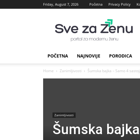
Friday, August 7, 2026
Početna
Privacy Policy
K
sve
za
Zenu
POČETNA
NAJNOVIJE
PORODICA
Home
Zanimljivosti
Šumska bajka – Samo 4 sastoja
Zanimljivosti
Šumska bajka 