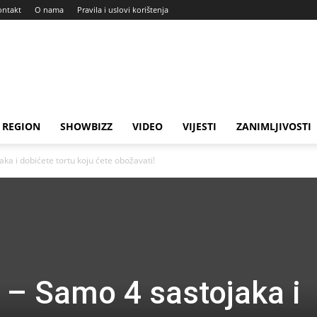
ontakt
O nama
Pravila i uslovi korištenja
REGION
SHOWBIZZ
VIDEO
VIJESTI
ZANIMLJIVOSTI
ka i dobićete tortu koju ćete obožavati!
– Samo 4 sastojaka i