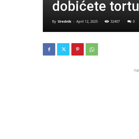
dobićete tortu
By
Urednik
-
April 12, 2025
32407
0
Ogl