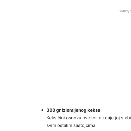
Sadržaj 
300 gr izlomljenog keksa
Keks čini osnovu ove torte i daje joj sta
svim ostalim sastojcima.