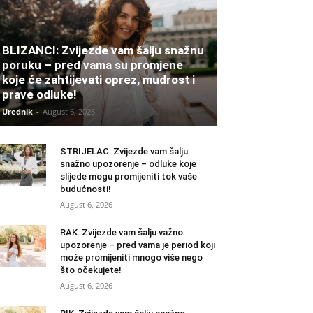
BLIZANCI: Zvijezde vam šalju snažnu
poruku – pred vama su promjene
koje će zahtijevati oprez, mudrost i
prave odluke!
Urednik
-
August 6, 2026
STRIJELAC: Zvijezde vam šalju
snažno upozorenje – odluke koje
slijede mogu promijeniti tok vaše
budućnosti!
August 6, 2026
RAK: Zvijezde vam šalju važno
upozorenje – pred vama je period koji
može promijeniti mnogo više nego
što očekujete!
August 6, 2026