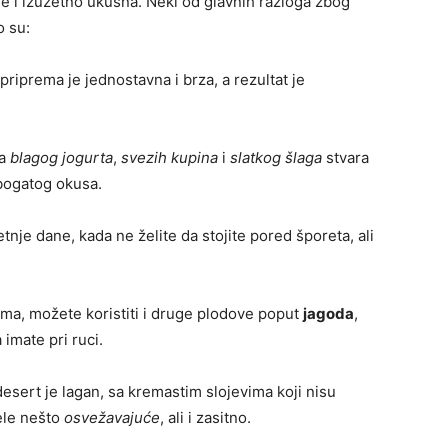
je i izuzetno ukusna. Neki od glavnih razloga zbog
o su:
priprema je jednostavna i brza, a rezultat je
ja
blagog jogurta
,
svezih kupina
i
slatkog šlaga
stvara
bogatog okusa.
tnje dane, kada ne želite da stojite pored šporeta, ali
ama, možete koristiti i druge plodove poput
jagoda
,
 imate pri ruci.
esert je lagan, sa kremastim slojevima koji nisu
žele nešto
osvežavajuće
, ali i zasitno.