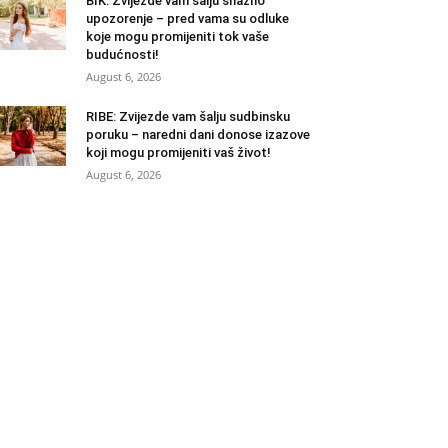
BIK: Zvijezde vam šalju snažno
upozorenje – pred vama su odluke
koje mogu promijeniti tok vaše
budućnosti!
August 6, 2026
RIBE: Zvijezde vam šalju sudbinsku
poruku – naredni dani donose izazove
koji mogu promijeniti vaš život!
August 6, 2026