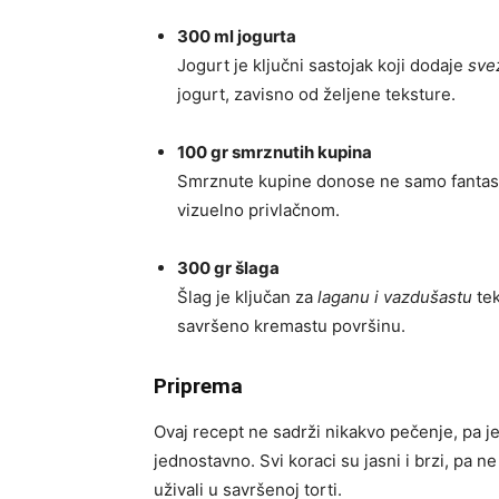
300 ml jogurta
Jogurt je ključni sastojak koji dodaje
sve
jogurt, zavisno od željene teksture.
100 gr smrznutih kupina
Smrznute kupine donose ne samo fantas
vizuelno privlačnom.
300 gr šlaga
Šlag je ključan za
laganu i vazdušastu
tek
savršeno kremastu površinu.
Priprema
Ovaj recept ne sadrži nikakvo pečenje, pa je
jednostavno. Svi koraci su jasni i brzi, pa 
uživali u savršenoj torti.