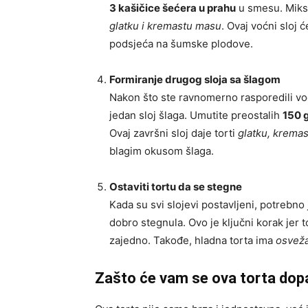
3 kašičice šećera u prahu
u smesu. Mikse
glatku i kremastu masu
. Ovaj voćni sloj 
podsjeća na šumske plodove.
Formiranje drugog sloja sa šlagom
Nakon što ste ravnomerno rasporedili voćn
jedan sloj šlaga. Umutite preostalih
150 
Ovaj završni sloj daje torti
glatku, kremas
blagim okusom šlaga.
Ostaviti tortu da se stegne
Kada su svi slojevi postavljeni, potrebno 
dobro stegnula. Ovo je ključni korak jer t
zajedno. Takođe, hladna torta ima
osveža
Zašto će vam se ova torta dop