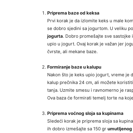
Priprema baze od keksa
Prvi korak je da izlomite keks u male kom
se dobro sjedini sa jogurtom. U veliku po
jogurta
. Dobro promešajte sve sastojke i
upio u jogurt. Ovaj korak je važan jer jog
čvrste, ali mekane baze.
Formiranje baze u kalupu
Nakon što je keks upio jogurt, vreme je d
kalup prečnika 24 cm, ali možete koristiti
tanja. Uzmite smesu i ravnomerno je raspo
Ova baza će formirati temelj torte na koje
Priprema voćnog sloja sa kupinama
Sledeći korak je priprema sloja sa kupi
ih dobro izmešajte sa 150 gr
umutljenog