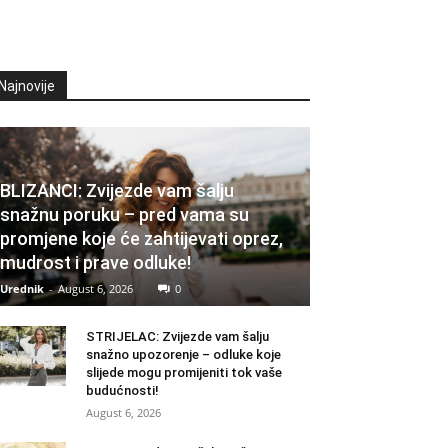
Najnovije
BLIZANCI: Zvijezde vam šalju
snažnu poruku – pred vama su
promjene koje će zahtijevati oprez,
mudrost i prave odluke!
Urednik
-
August 6, 2026
0
STRIJELAC: Zvijezde vam šalju
snažno upozorenje – odluke koje
slijede mogu promijeniti tok vaše
budućnosti!
August 6, 2026