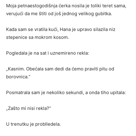
Moja petnaestogodišnja ćerka nosila je toliki teret sama,
verujući da me štiti od još jednog velikog gubitka.
Kada sam se vratila kući, Hana je upravo silazila niz
stepenice sa mokrom kosom.
Pogledala je na sat i uznemireno rekla:
„Kasnim. Obećala sam dedi da ćemo praviti pitu od
borovnica.“
Posmatrala sam je nekoliko sekundi, a onda tiho upitala:
„Zašto mi nisi rekla?“
U trenutku je problledela.