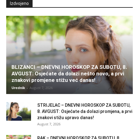
Izdvojeno
BLIZANCI – DNEVNI HOROSKOP ZA SUBOTU, 8.
AVGUST: Osjećate da dolazi nešto novo, a prvi
znakovi promjene stižu već danas!
Urednik
-
August 7, 2026
STRIJELAC – DNEVNI HOROSKOP ZA SUBOTU,
8. AVGUST: Osjećate da dolazi promjena, a prvi
znakovi stižu upravo danas!
August 7, 2026
RAK – DNEVNI HOROSKOP ZA SUBOTU, 8.