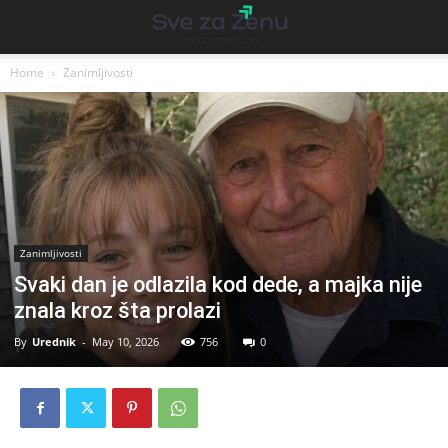
Home
Zanimljivosti
Zanimljivosti
Svaki dan je odlazila kod dede, a majka nije
znala kroz šta prolazi
By
Urednik
-
May 10, 2026
756
0