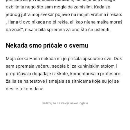
ozbiljnija nego što sam mogla da zamislim. Kada se
jednog jutra moj svekar pojavio na mojim vratima i rekao:
„Hana ti ovo nikada ne bi rekla, ali kao njena majka moraš
da znaš“, nisam bila spremna za ono što će uslediti.
Nekada smo pričale o svemu
Moja ćerka Hana nekada mi je pričala apsolutno sve. Dok
sam spremala večeru, sedela bi za kuhinjskim stolom i
prepričavala događaje iz škole, komentarisala profesore,
žalila se na testove i smejala se sitnicama koje su joj se
desile tokom dana.
Sadržaj se nastavlja nakon oglasa