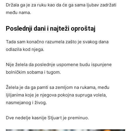
Držala ga je za ruku kao da će ga sama ljubav zadržati
među nama.
Poslednji dani i najteži oproštaj
Tada sam konačno razumela zašto je svakog dana
odlazila kod njega.
Nije želela da poslednje uspomene budu ispunjene
bolničkim sobama i tugom.
Želela je da ga pamti sa zemljom na rukama, među
ljiljanima koje je njegova pokojna supruga volela,
nasmejanog i živog.
Dve nedelje kasnije Stjuart je preminuo.