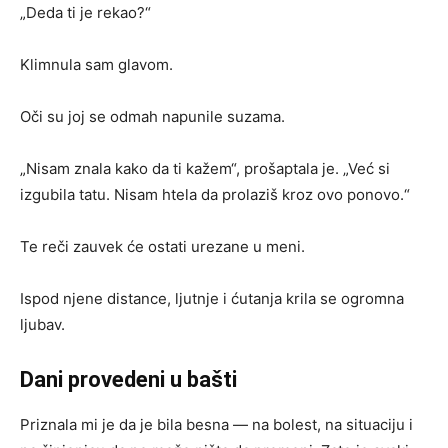
„Deda ti je rekao?“
Klimnula sam glavom.
Oči su joj se odmah napunile suzama.
„Nisam znala kako da ti kažem“, prošaptala je. „Već si
izgubila tatu. Nisam htela da prolaziš kroz ovo ponovo.“
Te reči zauvek će ostati urezane u meni.
Ispod njene distance, ljutnje i ćutanja krila se ogromna
ljubav.
Dani provedeni u bašti
Priznala mi je da je bila besna — na bolest, na situaciju i