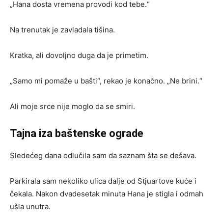
„Hana dosta vremena provodi kod tebe.“
Na trenutak je zavladala tišina.
Kratka, ali dovoljno duga da je primetim.
„Samo mi pomaže u bašti“, rekao je konačno. „Ne brini.“
Ali moje srce nije moglo da se smiri.
Tajna iza baštenske ograde
Sledećeg dana odlučila sam da saznam šta se dešava.
Parkirala sam nekoliko ulica dalje od Stjuartove kuće i
čekala. Nakon dvadesetak minuta Hana je stigla i odmah
ušla unutra.