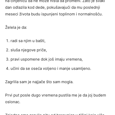
na činjenicu da ne može ništa da promeni. Zato je svaki
dan odlazila kod dede, pokušavajući da mu poslednji
meseci života budu ispunjeni toplinom i normalnošću.
Želela je da:
radi sa njim u bašti,
sluša njegove priče,
pravi uspomene dok još imaju vremena,
učini da se oseća voljeno i manje usamljeno.
Zagrlila sam je najjače što sam mogla.
Prvi put posle dugo vremena pustila me je da joj budem
oslonac.