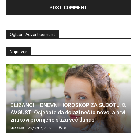
Oglasi - Advertisement
Najnovije
BLIZANCI – DNEVNI HOROSKOP ZA SUBOTU, 8.
AVGUST: Osjećate da dolazi nešto novo, a prvi
znakovi promjene stižu već danas!
Urednik
-
August 7, 2026
0