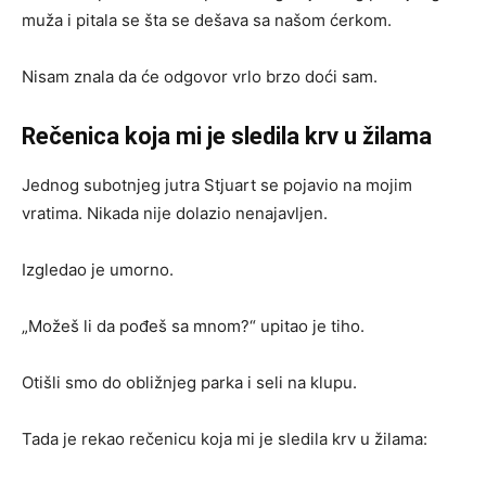
muža i pitala se šta se dešava sa našom ćerkom.
Nisam znala da će odgovor vrlo brzo doći sam.
Rečenica koja mi je sledila krv u žilama
Jednog subotnjeg jutra Stjuart se pojavio na mojim
vratima. Nikada nije dolazio nenajavljen.
Izgledao je umorno.
„Možeš li da pođeš sa mnom?“ upitao je tiho.
Otišli smo do obližnjeg parka i seli na klupu.
Tada je rekao rečenicu koja mi je sledila krv u žilama: