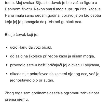
tome. Moj svekar Stjuart oduvek je bio važna figura u
Haninom životu. Nakon smrti mog supruga Pita, kada je
Hana imala samo sedam godina, upravo je on bio osoba
koja joj je pomagala da prebrodi gubitak oca.
Bio je čovek koji je:
učio Hanu da vozi bicikl,
dolazio na školske priredbe kada ja nisam mogla,
provodio sate u bašti pričajući joj o cveću i biljkama,
nikada nije pokušavao da zameni njenog oca, već je
jednostavno bio prisutan.
Zbog toga sam godinama osećala ogromnu zahvalnost
prema njemu.