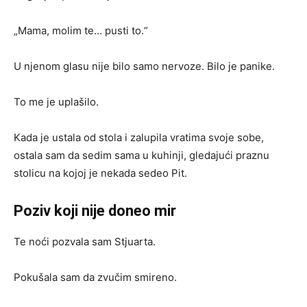
„Mama, molim te… pusti to.“
U njenom glasu nije bilo samo nervoze. Bilo je panike.
To me je uplašilo.
Kada je ustala od stola i zalupila vratima svoje sobe,
ostala sam da sedim sama u kuhinji, gledajući praznu
stolicu na kojoj je nekada sedeo Pit.
Poziv koji nije doneo mir
Te noći pozvala sam Stjuarta.
Pokušala sam da zvučim smireno.