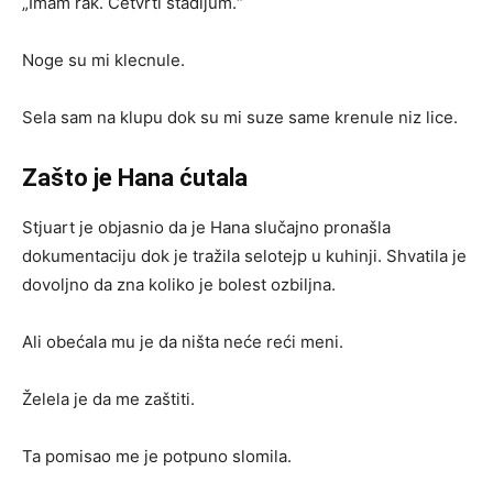
„Imam rak. Četvrti stadijum.“
Noge su mi klecnule.
Sela sam na klupu dok su mi suze same krenule niz lice.
Zašto je Hana ćutala
Stjuart je objasnio da je Hana slučajno pronašla
dokumentaciju dok je tražila selotejp u kuhinji. Shvatila je
dovoljno da zna koliko je bolest ozbiljna.
Ali obećala mu je da ništa neće reći meni.
Želela je da me zaštiti.
Ta pomisao me je potpuno slomila.