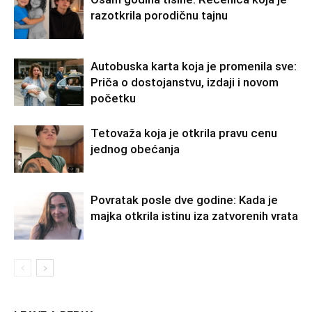
razotkrila porodičnu tajnu
Autobuska karta koja je promenila sve:
Priča o dostojanstvu, izdaji i novom
početku
Tetovaža koja je otkrila pravu cenu
jednog obećanja
Povratak posle dve godine: Kada je
majka otkrila istinu iza zatvorenih vrata