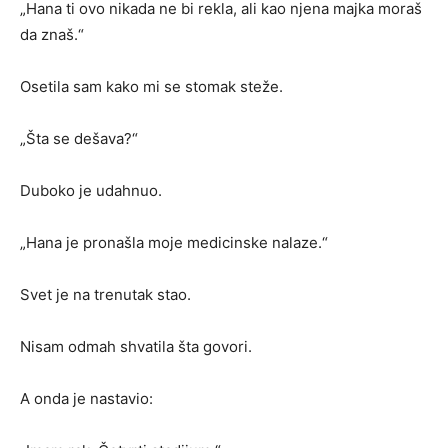
„Hana ti ovo nikada ne bi rekla, ali kao njena majka moraš
da znaš.“
Osetila sam kako mi se stomak steže.
„Šta se dešava?“
Duboko je udahnuo.
„Hana je pronašla moje medicinske nalaze.“
Svet je na trenutak stao.
Nisam odmah shvatila šta govori.
A onda je nastavio: