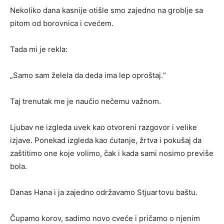
Nekoliko dana kasnije otišle smo zajedno na groblje sa
pitom od borovnica i cvećem.
Tada mi je rekla:
„Samo sam želela da deda ima lep oproštaj.“
Taj trenutak me je naučio nečemu važnom.
Ljubav ne izgleda uvek kao otvoreni razgovor i velike
izjave. Ponekad izgleda kao ćutanje, žrtva i pokušaj da
zaštitimo one koje volimo, čak i kada sami nosimo previše
bola.
Danas Hana i ja zajedno održavamo Stjuartovu baštu.
Čupamo korov, sadimo novo cveće i pričamo o njenim