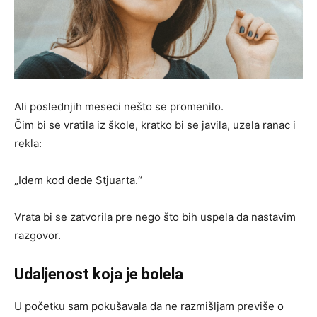
Ali poslednjih meseci nešto se promenilo.
Čim bi se vratila iz škole, kratko bi se javila, uzela ranac i
rekla:
„Idem kod dede Stjuarta.“
Vrata bi se zatvorila pre nego što bih uspela da nastavim
razgovor.
Udaljenost koja je bolela
U početku sam pokušavala da ne razmišljam previše o