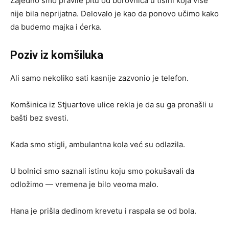
Zajedno smo pravile pitu od borovnica u tišini koja više
nije bila neprijatna. Delovalo je kao da ponovo učimo kako
da budemo majka i ćerka.
Poziv iz komšiluka
Ali samo nekoliko sati kasnije zazvonio je telefon.
Komšinica iz Stjuartove ulice rekla je da su ga pronašli u
bašti bez svesti.
Kada smo stigli, ambulantna kola već su odlazila.
U bolnici smo saznali istinu koju smo pokušavali da
odložimo — vremena je bilo veoma malo.
Hana je prišla dedinom krevetu i raspala se od bola.