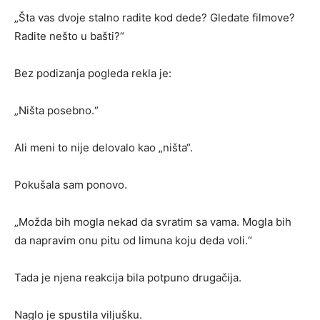
„Šta vas dvoje stalno radite kod dede? Gledate filmove?
Radite nešto u bašti?“
Bez podizanja pogleda rekla je:
„Ništa posebno.“
Ali meni to nije delovalo kao „ništa“.
Pokušala sam ponovo.
„Možda bih mogla nekad da svratim sa vama. Mogla bih
da napravim onu pitu od limuna koju deda voli.“
Tada je njena reakcija bila potpuno drugačija.
Naglo je spustila viljušku.