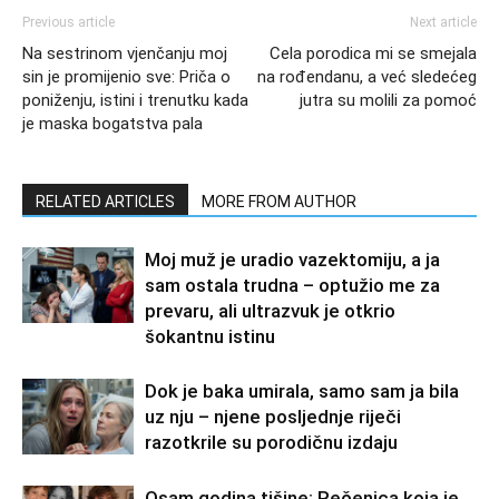
Previous article
Next article
Na sestrinom vjenčanju moj
Cela porodica mi se smejala
sin je promijenio sve: Priča o
na rođendanu, a već sledećeg
poniženju, istini i trenutku kada
jutra su molili za pomoć
je maska bogatstva pala
RELATED ARTICLES
MORE FROM AUTHOR
Moj muž je uradio vazektomiju, a ja
sam ostala trudna – optužio me za
prevaru, ali ultrazvuk je otkrio
šokantnu istinu
Dok je baka umirala, samo sam ja bila
uz nju – njene posljednje riječi
razotkrile su porodičnu izdaju
Osam godina tišine: Rečenica koja je