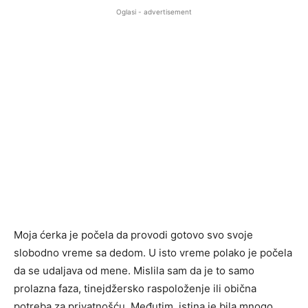
Oglasi - advertisement
Moja ćerka je počela da provodi gotovo svo svoje
slobodno vreme sa dedom. U isto vreme polako je počela
da se udaljava od mene. Mislila sam da je to samo
prolazna faza, tinejdžersko raspoloženje ili obična
potreba za privatnošću. Međutim, istina je bila mnogo