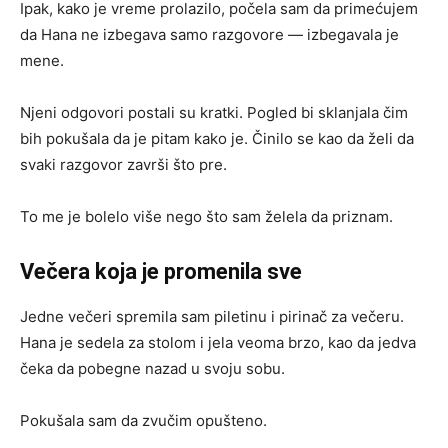
Ipak, kako je vreme prolazilo, počela sam da primećujem
da Hana ne izbegava samo razgovore — izbegavala je
mene.
Njeni odgovori postali su kratki. Pogled bi sklanjala čim
bih pokušala da je pitam kako je. Činilo se kao da želi da
svaki razgovor završi što pre.
To me je bolelo više nego što sam želela da priznam.
Večera koja je promenila sve
Jedne večeri spremila sam piletinu i pirinač za večeru.
Hana je sedela za stolom i jela veoma brzo, kao da jedva
čeka da pobegne nazad u svoju sobu.
Pokušala sam da zvučim opušteno.