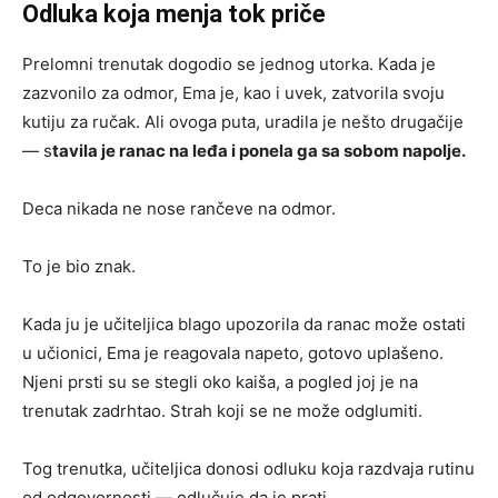
Odluka koja menja tok priče
Prelomni trenutak dogodio se jednog utorka. Kada je
zazvonilo za odmor, Ema je, kao i uvek, zatvorila svoju
kutiju za ručak. Ali ovoga puta, uradila je nešto drugačije
— s
tavila je ranac na leđa i ponela ga sa sobom napolje.
Deca nikada ne nose rančeve na odmor.
To je bio znak.
Kada ju je učiteljica blago upozorila da ranac može ostati
u učionici, Ema je reagovala napeto, gotovo uplašeno.
Njeni prsti su se stegli oko kaiša, a pogled joj je na
trenutak zadrhtao. Strah koji se ne može odglumiti.
Tog trenutka, učiteljica donosi odluku koja razdvaja rutinu
od odgovornosti — odlučuje da je prati.