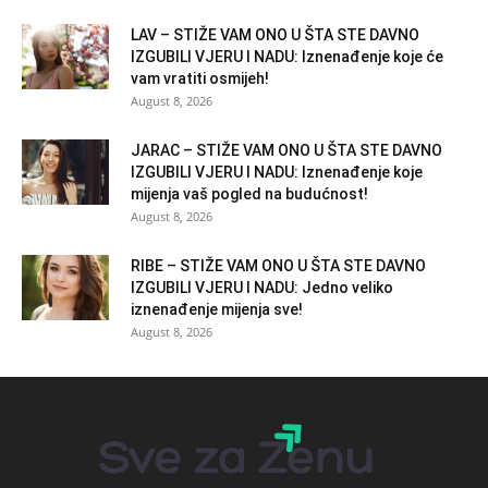
LAV – STIŽE VAM ONO U ŠTA STE DAVNO
IZGUBILI VJERU I NADU: Iznenađenje koje će
vam vratiti osmijeh!
August 8, 2026
JARAC – STIŽE VAM ONO U ŠTA STE DAVNO
IZGUBILI VJERU I NADU: Iznenađenje koje
mijenja vaš pogled na budućnost!
August 8, 2026
RIBE – STIŽE VAM ONO U ŠTA STE DAVNO
IZGUBILI VJERU I NADU: Jedno veliko
iznenađenje mijenja sve!
August 8, 2026