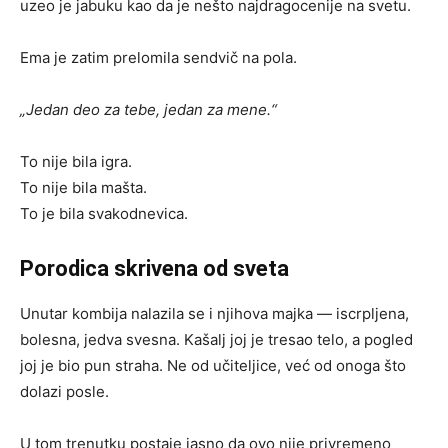
uzeo je jabuku kao da je nešto najdragocenije na svetu.
Ema je zatim prelomila sendvič na pola.
„Jedan deo za tebe, jedan za mene.“
To nije bila igra.
To nije bila mašta.
To je bila svakodnevica.
Porodica skrivena od sveta
Unutar kombija nalazila se i njihova majka — iscrpljena,
bolesna, jedva svesna. Kašalj joj je tresao telo, a pogled
joj je bio pun straha. Ne od učiteljice, već od onoga što
dolazi posle.
U tom trenutku postaje jasno da ovo nije privremeno