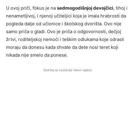
U ovoj priči, fokus je na
sedmogodišnjoj devojčici
, tihoj i
nenametljivoj, i njenoj učiteljici koja je imala hrabrosti da
pogleda dalje od učionice i školskog dvorišta. Ovo nije
samo priča o gladi. Ovo je priča o odgovornosti, dečjoj
žrtvi, roditeljskoj nemoći i teškim odlukama koje odrasli
moraju da donesu kada shvate da dete nosi teret koji
nikada nije smelo da ponese.
Sadržaj se nastavlja nakon oglasa