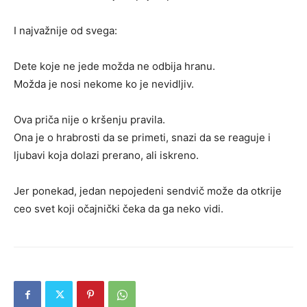
I najvažnije od svega:
Dete koje ne jede možda ne odbija hranu.
Možda je nosi nekome ko je nevidljiv.
Ova priča nije o kršenju pravila.
Ona je o hrabrosti da se primeti, snazi da se reaguje i
ljubavi koja dolazi prerano, ali iskreno.
Jer ponekad, jedan nepojedeni sendvič može da otkrije
ceo svet koji očajnički čeka da ga neko vidi.