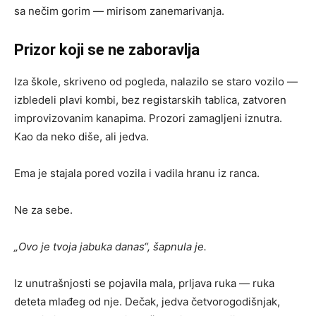
sa nečim gorim — mirisom zanemarivanja.
Prizor koji se ne zaboravlja
Iza škole, skriveno od pogleda, nalazilo se staro vozilo —
izbledeli plavi kombi, bez registarskih tablica, zatvoren
improvizovanim kanapima. Prozori zamagljeni iznutra.
Kao da neko diše, ali jedva.
Ema je stajala pored vozila i vadila hranu iz ranca.
Ne za sebe.
„Ovo je tvoja jabuka danas“, šapnula je.
Iz unutrašnjosti se pojavila mala, prljava ruka — ruka
deteta mlađeg od nje. Dečak, jedva četvorogodišnjak,