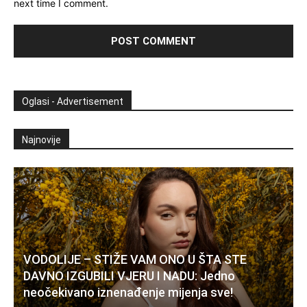
next time I comment.
Oglasi - Advertisement
Najnovije
VODOLIJE – STIŽE VAM ONO U ŠTA STE
DAVNO IZGUBILI VJERU I NADU: Jedno
neočekivano iznenađenje mijenja sve!