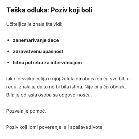
Teška odluka: Poziv koji boli
Učiteljica je znala šta vidi:
zanemarivanje dece
zdravstvenu opasnost
hitnu potrebu za intervencijom
Iako je svaka ćelija u njoj želela da obeća da će sve biti u
redu, znala je da to ne bi bila istina. Nije bila čarobnjak.
Bila je odrasla osoba sa odgovornošću.
Pozvala je pomoć.
Poziv koji lomi poverenje, ali spašava živote.