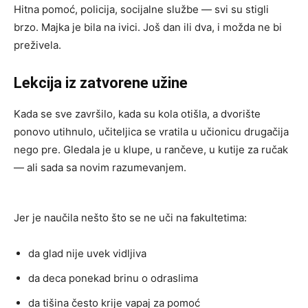
Hitna pomoć, policija, socijalne službe — svi su stigli
brzo. Majka je bila na ivici. Još dan ili dva, i možda ne bi
preživela.
Lekcija iz zatvorene užine
Kada se sve završilo, kada su kola otišla, a dvorište
ponovo utihnulo, učiteljica se vratila u učionicu drugačija
nego pre. Gledala je u klupe, u rančeve, u kutije za ručak
— ali sada sa novim razumevanjem.
Jer je naučila nešto što se ne uči na fakultetima:
da glad nije uvek vidljiva
da deca ponekad brinu o odraslima
da tišina često krije vapaj za pomoć