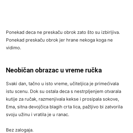
Ponekad deca ne preskaču obrok zato što su izbirljiva.
Ponekad preskaču obrok jer hrane nekoga koga ne
vidimo.
Neobičan obrazac u vreme ručka
Svaki dan, tačno u isto vreme, učiteljica je primećivala
istu scenu. Dok su ostala deca s nestrpljenjem otvarala
kutije za ručak, razmenjivala kekse i prosipala sokove,
Ema, sitna devojčica blagih crta lica, pažljivo bi zatvorila
svoju užinu i vratila je u ranac.
Bez zalogaja.