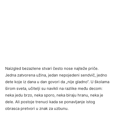
Naizgled bezazlene stvari često nose najteže priče.
Jedna zatvorena užina, jedan nepojedeni sendvič, jedno
dete koje iz dana u dan govori da „nije gladno“. U školama
širom sveta, učitelji su navikli na razlike među decom:
neka jedu brzo, neka sporo, neka biraju hranu, neka je
dele. Ali postoje trenuci kada se ponavljanje istog
obrasca pretvori u znak za uzbunu.