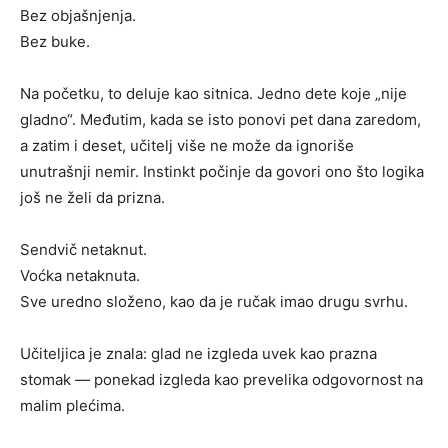
Bez objašnjenja.
Bez buke.
Na početku, to deluje kao sitnica. Jedno dete koje „nije
gladno“. Međutim, kada se isto ponovi pet dana zaredom,
a zatim i deset, učitelj više ne može da ignoriše
unutrašnji nemir. Instinkt počinje da govori ono što logika
još ne želi da prizna.
Sendvič netaknut.
Voćka netaknuta.
Sve uredno složeno, kao da je ručak imao drugu svrhu.
Učiteljica je znala: glad ne izgleda uvek kao prazna
stomak — ponekad izgleda kao prevelika odgovornost na
malim plećima.