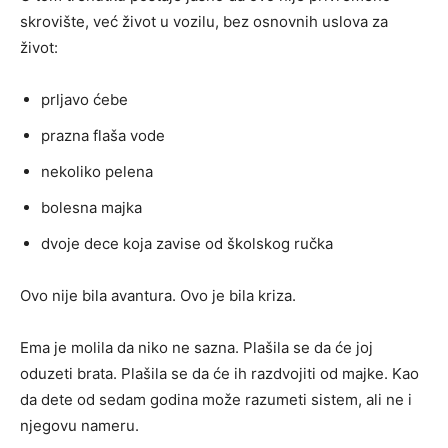
skrovište, već život u vozilu, bez osnovnih uslova za
život:
prljavo ćebe
prazna flaša vode
nekoliko pelena
bolesna majka
dvoje dece koja zavise od školskog ručka
Ovo nije bila avantura. Ovo je bila kriza.
Ema je molila da niko ne sazna. Plašila se da će joj
oduzeti brata. Plašila se da će ih razdvojiti od majke. Kao
da dete od sedam godina može razumeti sistem, ali ne i
njegovu nameru.