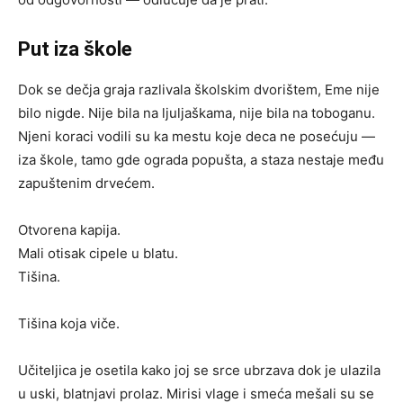
Put iza škole
Dok se dečja graja razlivala školskim dvorištem, Eme nije
bilo nigde. Nije bila na ljuljaškama, nije bila na toboganu.
Njeni koraci vodili su ka mestu koje deca ne posećuju —
iza škole, tamo gde ograda popušta, a staza nestaje među
zapuštenim drvećem.
Otvorena kapija.
Mali otisak cipele u blatu.
Tišina.
Tišina koja viče.
Učiteljica je osetila kako joj se srce ubrzava dok je ulazila
u uski, blatnjavi prolaz. Mirisi vlage i smeća mešali su se