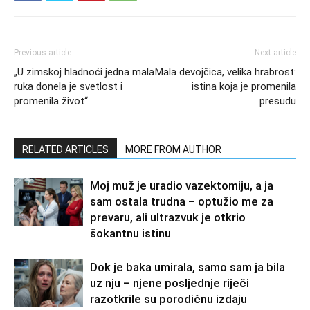
Previous article
Next article
„U zimskoj hladnoći jedna mala
Mala devojčica, velika hrabrost:
ruka donela je svetlost i
istina koja je promenila
promenila život“
presudu
RELATED ARTICLES
MORE FROM AUTHOR
Moj muž je uradio vazektomiju, a ja
sam ostala trudna – optužio me za
prevaru, ali ultrazvuk je otkrio
šokantnu istinu
Dok je baka umirala, samo sam ja bila
uz nju – njene posljednje riječi
razotkrile su porodičnu izdaju