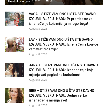
Urednik
-
August 8, 2026
0
VAGA – STIŽE VAM ONO U ŠTA STE DAVNO
IZGUBILI VJERU I NADU: Pripremite se za
iznenađenje koje mijenja mnogo toga!
August 8, 2026
LAV – STIŽE VAM ONO U ŠTA STE DAVNO
IZGUBILI VJERU I NADU: Iznenađenje koje će
vam vratiti osmijeh!
August 8, 2026
JARAC – STIŽE VAM ONO U ŠTA STE DAVNO
IZGUBILI VJERU I NADU: Iznenađenje koje
mijenja vaš pogled na budućnost!
August 8, 2026
RIBE – STIŽE VAM ONO U ŠTA STE DAVNO
IZGUBILI VJERU I NADU: Jedno veliko
iznenađenje mijenja sve!
August 8, 2026