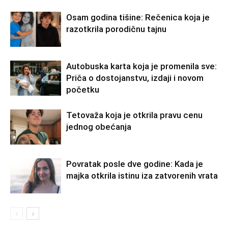
Osam godina tišine: Rečenica koja je
razotkrila porodičnu tajnu
Autobuska karta koja je promenila sve:
Priča o dostojanstvu, izdaji i novom
početku
Tetovaža koja je otkrila pravu cenu
jednog obećanja
Povratak posle dve godine: Kada je
majka otkrila istinu iza zatvorenih vrata