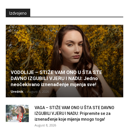
Izdvojeno
VODOLIJE – STIŽE VAM ONO U ŠTA STE
DAVNO IZGUBILI VJERU I NADU: Jedno
neočekivano iznenađenje mijenja sve!
Urednik
-
August 8, 2026
VAGA – STIŽE VAM ONO U ŠTA STE DAVNO
IZGUBILI VJERU I NADU: Pripremite se za
iznenađenje koje mijenja mnogo toga!
August 8, 2026