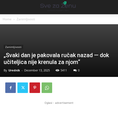
Home
Zanimljivosti
Zanimljivosti
„Svaki dan je pakovala ručak nazad — dok
učiteljica nije krenula za njom“
By
Urednik
-
December 13, 2025
5411
0
Oglasi - advertisement