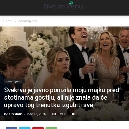
Home
Zanimljivosti
Zanimljivosti
Svekrva je javno ponizila moju majku pred
stotinama gostiju, ali nije znala da će
upravo tog trenutka izgubiti sve
By
Urednik
-
May 12, 2026
5790
0