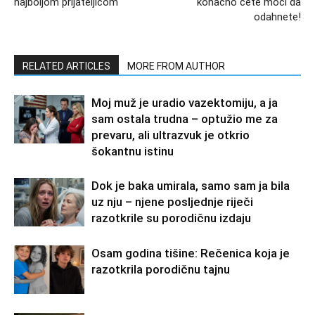
najboljom prijateljicom
konačno ćete moći da
odahnete!
RELATED ARTICLES
MORE FROM AUTHOR
Moj muž je uradio vazektomiju, a ja
sam ostala trudna – optužio me za
prevaru, ali ultrazvuk je otkrio
šokantnu istinu
Dok je baka umirala, samo sam ja bila
uz nju – njene posljednje riječi
razotkrile su porodičnu izdaju
Osam godina tišine: Rečenica koja je
razotkrila porodičnu tajnu