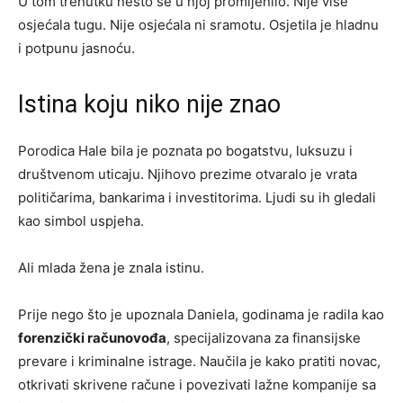
U tom trenutku nešto se u njoj promijenilo. Nije više
osjećala tugu. Nije osjećala ni sramotu. Osjetila je hladnu
i potpunu jasnoću.
Istina koju niko nije znao
Porodica Hale bila je poznata po bogatstvu, luksuzu i
društvenom uticaju. Njihovo prezime otvaralo je vrata
političarima, bankarima i investitorima. Ljudi su ih gledali
kao simbol uspjeha.
Ali mlada žena je znala istinu.
Prije nego što je upoznala Daniela, godinama je radila kao
forenzički računovođa
, specijalizovana za finansijske
prevare i kriminalne istrage. Naučila je kako pratiti novac,
otkrivati skrivene račune i povezivati lažne kompanije sa