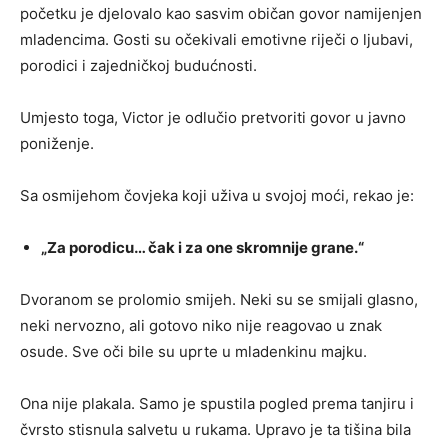
početku je djelovalo kao sasvim običan govor namijenjen
mladencima. Gosti su očekivali emotivne riječi o ljubavi,
porodici i zajedničkoj budućnosti.
Umjesto toga, Victor je odlučio pretvoriti govor u javno
poniženje.
Sa osmijehom čovjeka koji uživa u svojoj moći, rekao je:
„Za porodicu… čak i za one skromnije grane.“
Dvoranom se prolomio smijeh. Neki su se smijali glasno,
neki nervozno, ali gotovo niko nije reagovao u znak
osude. Sve oči bile su uprte u mladenkinu majku.
Ona nije plakala. Samo je spustila pogled prema tanjiru i
čvrsto stisnula salvetu u rukama. Upravo je ta tišina bila