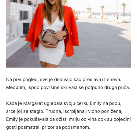
Na prvi pogled, sve je delovalo kao proslava iz snova.
Međutim, ispod površine skrivala se potpuno druga priča.
Kada je Margaret ugledala svoju ćerku Emily na podu,
srce joj se steglo. Trudna, iscrpljena i vidno ponižena,
Emily je pokušavala da očisti mrlju od vina dok su pojedini
gosti posmatrali prizor sa podsmehom.