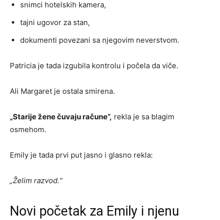
snimci hotelskih kamera,
tajni ugovor za stan,
dokumenti povezani sa njegovim neverstvom.
Patricia je tada izgubila kontrolu i počela da viče.
Ali Margaret je ostala smirena.
„Starije žene čuvaju račune“,
rekla je sa blagim
osmehom.
Emily je tada prvi put jasno i glasno rekla:
„Želim razvod.“
Novi početak za Emily i njenu