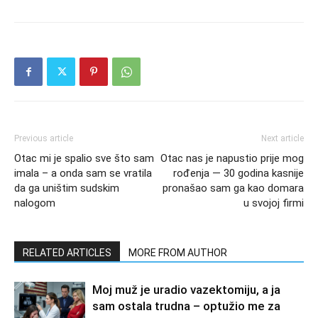
Previous article
Next article
Otac mi je spalio sve što sam
Otac nas je napustio prije mog
imala – a onda sam se vratila
rođenja — 30 godina kasnije
da ga uništim sudskim
pronašao sam ga kao domara
nalogom
u svojoj firmi
RELATED ARTICLES
MORE FROM AUTHOR
Moj muž je uradio vazektomiju, a ja
sam ostala trudna – optužio me za