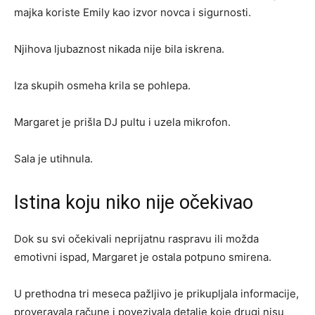
majka koriste Emily kao izvor novca i sigurnosti.
Njihova ljubaznost nikada nije bila iskrena.
Iza skupih osmeha krila se pohlepa.
Margaret je prišla DJ pultu i uzela mikrofon.
Sala je utihnula.
Istina koju niko nije očekivao
Dok su svi očekivali neprijatnu raspravu ili možda
emotivni ispad, Margaret je ostala potpuno smirena.
U prethodna tri meseca pažljivo je prikupljala informacije,
proveravala račune i povezivala detalje koje drugi nisu