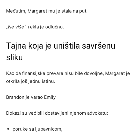
Međutim, Margaret mu je stala na put.
„Ne više“,
rekla je odlučno.
Tajna koja je uništila savršenu
sliku
Kao da finansijske prevare nisu bile dovoljne, Margaret je
otkrila još jednu istinu.
Brandon je varao Emily.
Dokazi su već bili dostavljeni njenom advokatu:
poruke sa ljubavnicom,