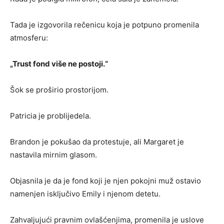
Tada je izgovorila rečenicu koja je potpuno promenila
atmosferu:
„Trust fond više ne postoji.“
Šok se proširio prostorijom.
Patricia je problijedela.
Brandon je pokušao da protestuje, ali Margaret je
nastavila mirnim glasom.
Objasnila je da je fond koji je njen pokojni muž ostavio
namenjen isključivo Emily i njenom detetu.
Zahvaljujući pravnim ovlašćenjima, promenila je uslove