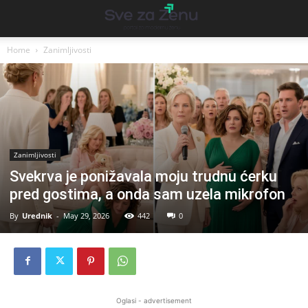
Home
Zanimljivosti
Zanimljivosti
Svekrva je ponižavala moju trudnu ćerku
pred gostima, a onda sam uzela mikrofon
By
Urednik
-
May 29, 2026
442
0
Oglasi - advertisement