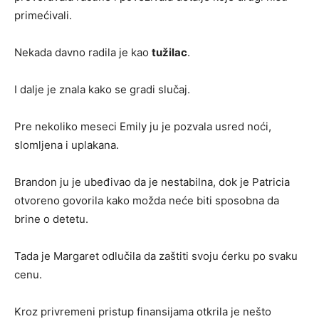
primećivali.
Nekada davno radila je kao
tužilac
.
I dalje je znala kako se gradi slučaj.
Pre nekoliko meseci Emily ju je pozvala usred noći,
slomljena i uplakana.
Brandon ju je ubeđivao da je nestabilna, dok je Patricia
otvoreno govorila kako možda neće biti sposobna da
brine o detetu.
Tada je Margaret odlučila da zaštiti svoju ćerku po svaku
cenu.
Kroz privremeni pristup finansijama otkrila je nešto