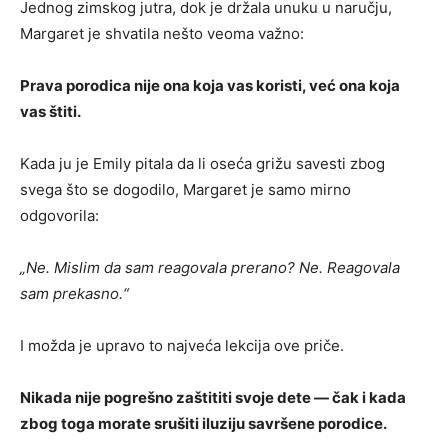
Jednog zimskog jutra, dok je držala unuku u naručju,
Margaret je shvatila nešto veoma važno:
Prava porodica nije ona koja vas koristi, već ona koja
vas štiti.
Kada ju je Emily pitala da li oseća grižu savesti zbog
svega što se dogodilo, Margaret je samo mirno
odgovorila:
„Ne. Mislim da sam reagovala prerano? Ne. Reagovala
sam prekasno.“
I možda je upravo to najveća lekcija ove priče.
Nikada nije pogrešno zaštititi svoje dete — čak i kada
zbog toga morate srušiti iluziju savršene porodice.