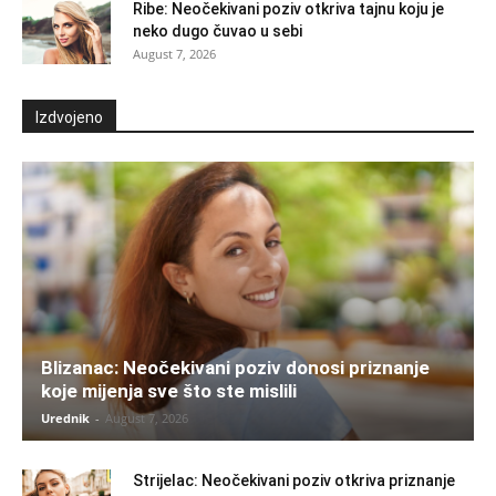
Ribe: Neočekivani poziv otkriva tajnu koju je
neko dugo čuvao u sebi
August 7, 2026
Izdvojeno
Blizanac: Neočekivani poziv donosi priznanje
koje mijenja sve što ste mislili
Urednik
-
August 7, 2026
Strijelac: Neočekivani poziv otkriva priznanje