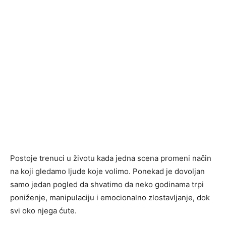
Postoje trenuci u životu kada jedna scena promeni način
na koji gledamo ljude koje volimo. Ponekad je dovoljan
samo jedan pogled da shvatimo da neko godinama trpi
poniženje, manipulaciju i emocionalno zlostavljanje, dok
svi oko njega ćute.