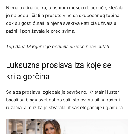
Njena trudna ćerka, u osmom mesecu trudnoće, klečala
je na podu i čistila prosuto vino sa skupocenog tepiha,
dok su gosti ćutali, a njena svekrva Patricia uživala u
pažnji i ponižavala je pred svima.
Tog dana Margaret je odlučila da više neće ćutati.
Luksuzna proslava iza koje se
krila gorčina
Sala za proslavu izgledala je savršeno. Kristalni lusteri
bacali su blagu svetlost po sali, stolovi su bili ukrašeni
ružama, a muzika je stvarala utisak elegancije i glamura.