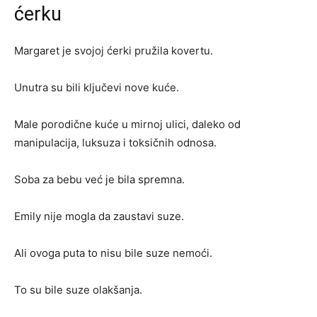
ćerku
Margaret je svojoj ćerki pružila kovertu.
Unutra su bili ključevi nove kuće.
Male porodične kuće u mirnoj ulici, daleko od
manipulacija, luksuza i toksičnih odnosa.
Soba za bebu već je bila spremna.
Emily nije mogla da zaustavi suze.
Ali ovoga puta to nisu bile suze nemoći.
To su bile suze olakšanja.