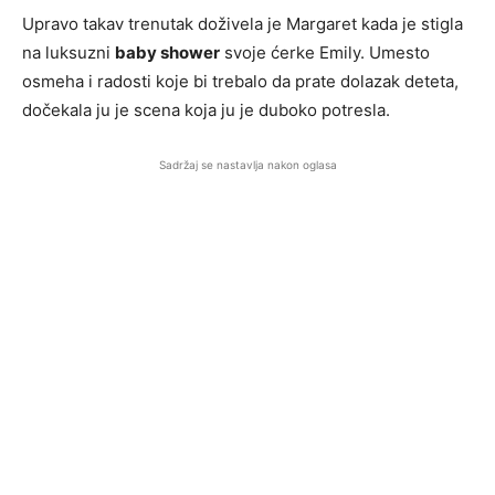
Upravo takav trenutak doživela je Margaret kada je stigla
na luksuzni
baby shower
svoje ćerke Emily. Umesto
osmeha i radosti koje bi trebalo da prate dolazak deteta,
dočekala ju je scena koja ju je duboko potresla.
Sadržaj se nastavlja nakon oglasa