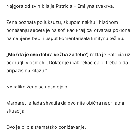
Najgora od svih bila je Patricia – Emilyna svekrva.
Žena poznata po luksuzu, skupom nakitu i hladnom
ponašanju sedela je na sofi kao kraljica, otvarala poklone
namenjene bebi i usput komentarisala Emilynu težinu.
„Možda je ovo dobra vežba za tebe“,
rekla je Patricia uz
podrugljiv osmeh. „Doktor je ipak rekao da bi trebalo da
pripaziš na kilažu.“
Nekoliko žena se nasmejalo.
Margaret je tada shvatila da ovo nije obična neprijatna
situacija.
Ovo je bilo sistematsko ponižavanje.