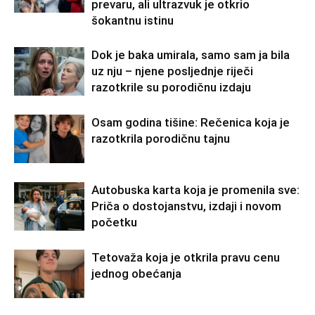
prevaru, ali ultrazvuk je otkrio
šokantnu istinu
Dok je baka umirala, samo sam ja bila
uz nju – njene posljednje riječi
razotkrile su porodičnu izdaju
Osam godina tišine: Rečenica koja je
razotkrila porodičnu tajnu
Autobuska karta koja je promenila sve:
Priča o dostojanstvu, izdaji i novom
početku
Tetovaža koja je otkrila pravu cenu
jednog obećanja