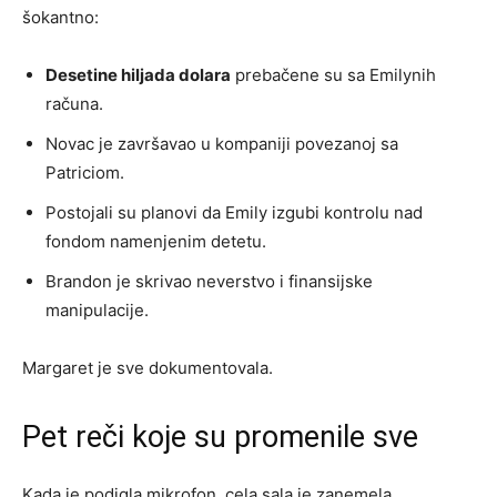
šokantno:
Desetine hiljada dolara
prebačene su sa Emilynih
računa.
Novac je završavao u kompaniji povezanoj sa
Patriciom.
Postojali su planovi da Emily izgubi kontrolu nad
fondom namenjenim detetu.
Brandon je skrivao neverstvo i finansijske
manipulacije.
Margaret je sve dokumentovala.
Pet reči koje su promenile sve
Kada je podigla mikrofon, cela sala je zanemela.