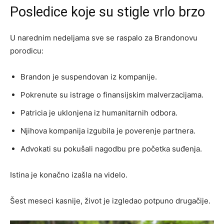
Posledice koje su stigle vrlo brzo
U narednim nedeljama sve se raspalo za Brandonovu
porodicu:
Brandon je suspendovan iz kompanije.
Pokrenute su istrage o finansijskim malverzacijama.
Patricia je uklonjena iz humanitarnih odbora.
Njihova kompanija izgubila je poverenje partnera.
Advokati su pokušali nagodbu pre početka suđenja.
Istina je konačno izašla na videlo.
Šest meseci kasnije, život je izgledao potpuno drugačije.