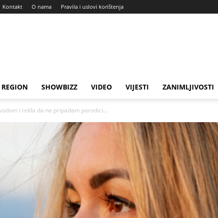
Kontakt
O nama
Pravila i uslovi korištenja
REGION
SHOWBIZZ
VIDEO
VIJESTI
ZANIMLJIVOSTI
vodom i rekla da ne pripadam porodici...