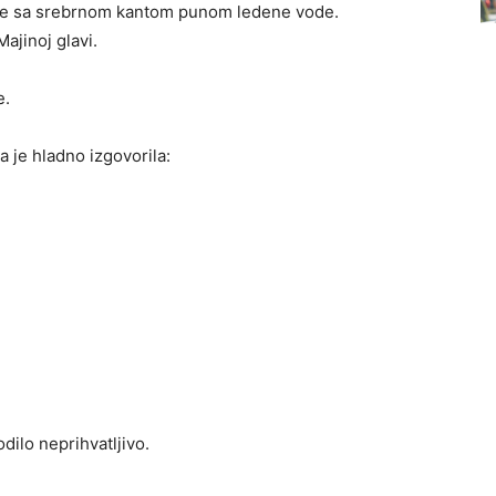
oj je sa srebrnom kantom punom ledene vode.
ajinoj glavi.
e.
ja je hladno izgovorila:
dilo neprihvatljivo.