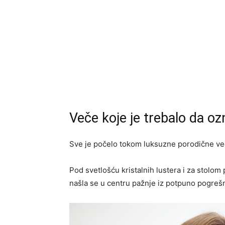
Veče koje je trebalo da ozn
Sve je počelo tokom luksuzne porodične več
Pod svetlošću kristalnih lustera i za stol
našla se u centru pažnje iz potpuno pogreš