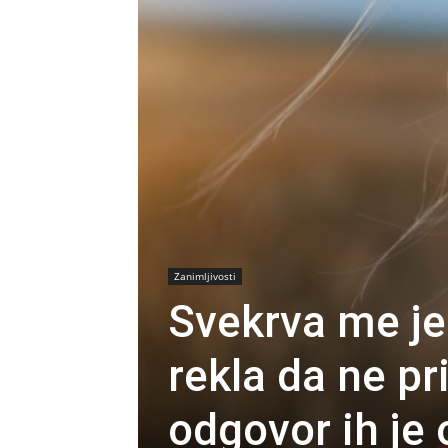
Zanimljivosti
Svekrva me je
rekla da ne p
odgovor ih je