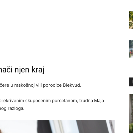
ači njen kraj
ere u raskošnoj vili porodice Blekvud.
om prekrivenim skupocenim porcelanom, trudna Maja
nog razloga.