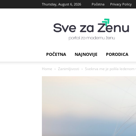
Thursday, August 6, 2026
Početna
Privacy Policy
sve
za
Zenu
POČETNA
NAJNOVIJE
PORODICA
Home
Zanimljivosti
Svekrva me je polila ledenom 