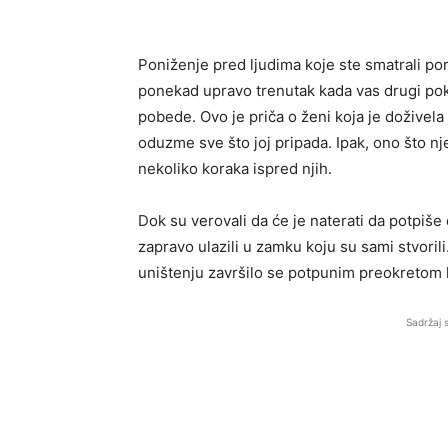
Poniženje pred ljudima koje ste smatrali p
ponekad upravo trenutak kada vas drugi po
pobede. Ovo je priča o ženi koja je doživela
oduzme sve što joj pripada. Ipak, ono što njen
nekoliko koraka ispred njih.
Dok su verovali da će je naterati da potpiš
zapravo ulazili u zamku koju su sami stvori
uništenju završilo se potpunim preokretom k
Sadržaj 