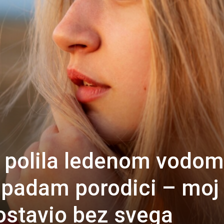
 polila ledenom vodom
ripadam porodici – moj
 ostavio bez svega