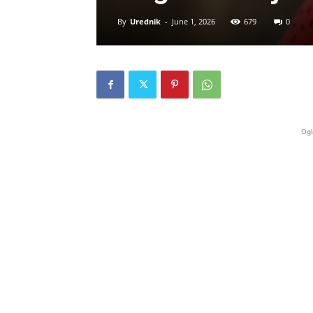
By
Urednik
-
June 1, 2026
679
0
Ogl