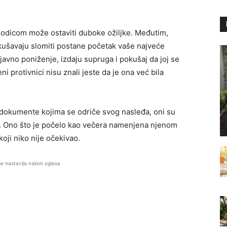
orodicom može ostaviti duboke ožiljke. Međutim,
kušavaju slomiti postane početak vaše najveće
 javno poniženje, izdaju supruga i pokušaj da joj se
i protivnici nisu znali jeste da je ona već bila
e dokumente kojima se odriče svog nasleđa, oni su
li. Ono što je počelo kao večera namenjena njenom
oji niko nije očekivao.
se nastavlja nakon oglasa