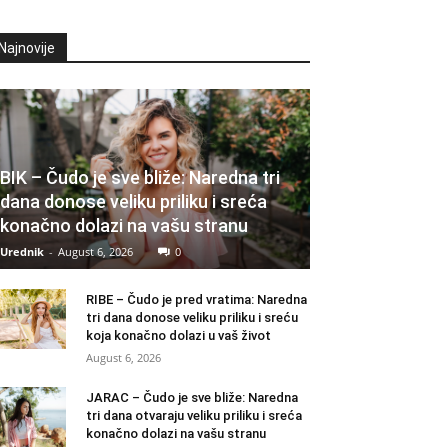
Najnovije
BIK – Čudo je sve bliže: Naredna tri
dana donose veliku priliku i sreća
konačno dolazi na vašu stranu
Urednik
-
August 6, 2026
0
RIBE – Čudo je pred vratima: Naredna
tri dana donose veliku priliku i sreću
koja konačno dolazi u vaš život
August 6, 2026
JARAC – Čudo je sve bliže: Naredna
tri dana otvaraju veliku priliku i sreća
konačno dolazi na vašu stranu