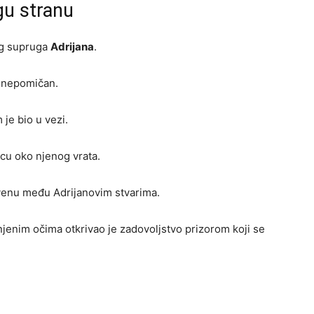
gu stranu
og supruga
Adrijana
.
o nepomičan.
 je bio u vezi.
cu oko njenog vrata.
krivenu među Adrijanovim stvarima.
njenim očima otkrivao je zadovoljstvo prizorom koji se