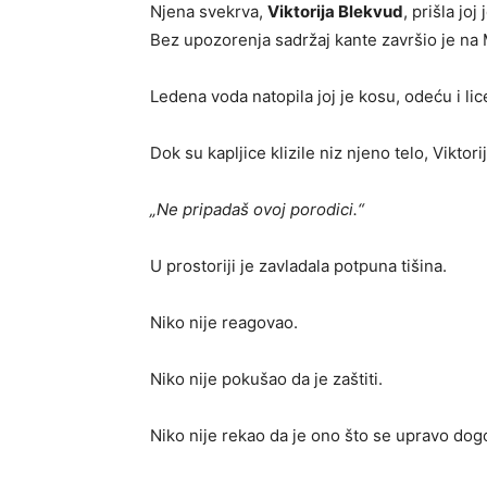
Njena svekrva,
Viktorija Blekvud
, prišla j
Bez upozorenja sadržaj kante završio je na M
Ledena voda natopila joj je kosu, odeću i lic
Dok su kapljice klizile niz njeno telo, Viktori
„Ne pripadaš ovoj porodici.“
U prostoriji je zavladala potpuna tišina.
Niko nije reagovao.
Niko nije pokušao da je zaštiti.
Niko nije rekao da je ono što se upravo dogo