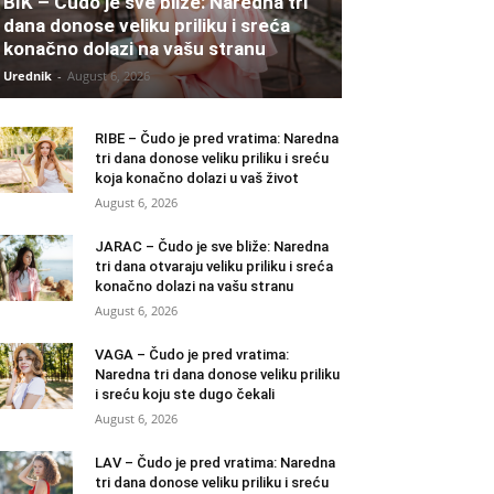
BIK – Čudo je sve bliže: Naredna tri
dana donose veliku priliku i sreća
konačno dolazi na vašu stranu
Urednik
-
August 6, 2026
RIBE – Čudo je pred vratima: Naredna
tri dana donose veliku priliku i sreću
koja konačno dolazi u vaš život
August 6, 2026
JARAC – Čudo je sve bliže: Naredna
tri dana otvaraju veliku priliku i sreća
konačno dolazi na vašu stranu
August 6, 2026
VAGA – Čudo je pred vratima:
Naredna tri dana donose veliku priliku
i sreću koju ste dugo čekali
August 6, 2026
LAV – Čudo je pred vratima: Naredna
tri dana donose veliku priliku i sreću