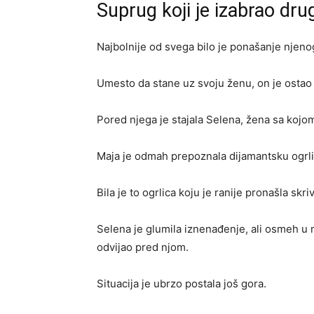
Suprug koji je izabrao dru
Najbolnije od svega bilo je ponašanje njen
Umesto da stane uz svoju ženu, on je osta
Pored njega je stajala Selena, žena sa kojom
Maja je odmah prepoznala dijamantsku ogrli
Bila je to ogrlica koju je ranije pronašla s
Selena je glumila iznenađenje, ali osmeh u 
odvijao pred njom.
Situacija je ubrzo postala još gora.