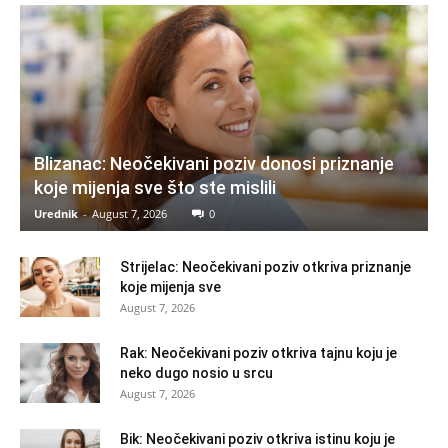
Blizanac: Neočekivani poziv donosi priznanje
koje mijenja sve što ste mislili
Urednik
-
August 7, 2026
0
Strijelac: Neočekivani poziv otkriva priznanje
koje mijenja sve
August 7, 2026
Rak: Neočekivani poziv otkriva tajnu koju je
neko dugo nosio u srcu
August 7, 2026
Bik: Neočekivani poziv otkriva istinu koju je