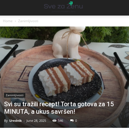
Home
Zanimljivosti
Zanimljivosti
Svi su tražili recept! Torta gotova za 15
MINUTA, a ukus savršen!
By
Urednik
-
June 28, 2025
546
0