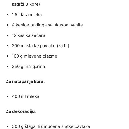
sadrži 3 kore)
1,5 litara mleka
4 kesice pudinga sa ukusom vanile
12 kašika šećera
200 ml slatke pavlake (za fil)
100 g mlevene plazme
250 g margarina
Za natapanje kora:
400 ml mleka
Za dekoraciju:
300 g šlaga ili umućene slatke pavlake