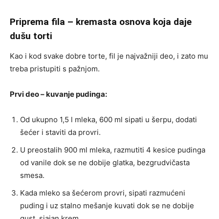
Priprema fila – kremasta osnova koja daje
dušu torti
Kao i kod svake dobre torte, fil je najvažniji deo, i zato mu
treba pristupiti s pažnjom.
Prvi deo – kuvanje pudinga:
Od ukupno 1,5 l mleka, 600 ml sipati u šerpu, dodati
šećer i staviti da provri.
U preostalih 900 ml mleka, razmutiti 4 kesice pudinga
od vanile dok se ne dobije glatka, bezgrudvičasta
smesa.
Kada mleko sa šećerom provri, sipati razmućeni
puding i uz stalno mešanje kuvati dok se ne dobije
gust, sjajan krem.