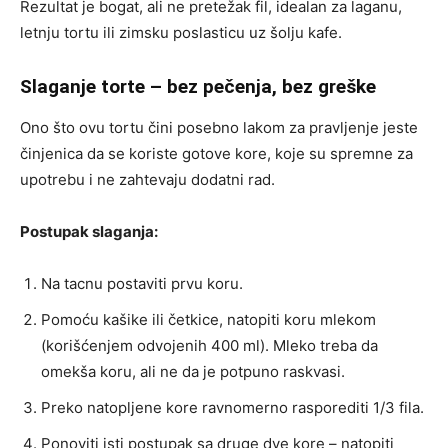
Rezultat je bogat, ali ne pretežak fil, idealan za laganu,
letnju tortu ili zimsku poslasticu uz šolju kafe.
Slaganje torte – bez pečenja, bez greške
Ono što ovu tortu čini posebno lakom za pravljenje jeste
činjenica da se koriste gotove kore, koje su spremne za
upotrebu i ne zahtevaju dodatni rad.
Postupak slaganja:
Na tacnu postaviti prvu koru.
Pomoću kašike ili četkice, natopiti koru mlekom
(korišćenjem odvojenih 400 ml). Mleko treba da
omekša koru, ali ne da je potpuno raskvasi.
Preko natopljene kore ravnomerno rasporediti 1/3 fila.
Ponoviti isti postupak sa druge dve kore – natopiti