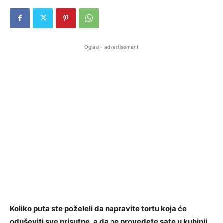
Oglasi - advertisement
Koliko puta ste poželeli da napravite tortu koja će
oduševiti sve prisutne, a da ne provedete sate u kuhinji