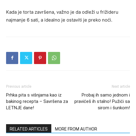
Kada je torta završena, važno je da odleži u frižideru
najmanje 6 sati, a idealno je ostaviti je preko noći.
Previous article
Next article
Prhka pita s višnjama kao iz
Probaj ih samo jednom i
bakinog recepta – Savršena za
pravićeš ih stalno! Pužići sa
LETNJE dane!
sirom i šunkom!
RELATED ARTICLES
MORE FROM AUTHOR