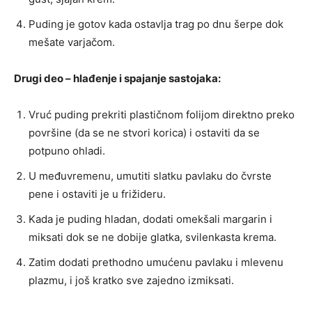
Puding je gotov kada ostavlja trag po dnu šerpe dok
mešate varjačom.
Drugi deo – hlađenje i spajanje sastojaka:
Vruć puding prekriti plastičnom folijom direktno preko
površine (da se ne stvori korica) i ostaviti da se
potpuno ohladi.
U međuvremenu, umutiti slatku pavlaku do čvrste
pene i ostaviti je u frižideru.
Kada je puding hladan, dodati omekšali margarin i
miksati dok se ne dobije glatka, svilenkasta krema.
Zatim dodati prethodno umućenu pavlaku i mlevenu
plazmu, i još kratko sve zajedno izmiksati.