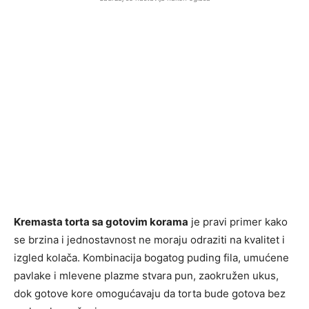
Kremasta torta sa gotovim korama
je pravi primer kako
se brzina i jednostavnost ne moraju odraziti na kvalitet i
izgled kolača. Kombinacija bogatog puding fila, umućene
pavlake i mlevene plazme stvara pun, zaokružen ukus,
dok gotove kore omogućavaju da torta bude gotova bez