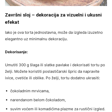
Završni sloj – dekoracija za vizuelni i ukusni
efekat
Iako je ova torta jednostavna, može da izgleda izuzetno
elegantno uz minimalnu dekoraciju.
Dekorisanje:
Umutiti 300 g šlaga ili slatke pavlake i dekorisati tortu po
želji. Možete koristiti poslastičarski špric da napravite
ivice, cvetiće ili oblike. Po želji, tortu dodatno ukrasiti:
čokoladnim mrvicama,
narendanom belom čokoladom,
suvim voćem ili komadićima plazme za rustični izgled.