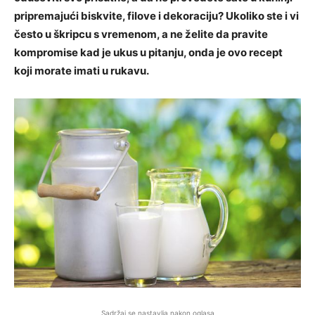
pripremajući biskvite, filove i dekoraciju? Ukoliko ste i vi
često u škripcu s vremenom, a ne želite da pravite
kompromise kad je ukus u pitanju, onda je ovo recept
koji morate imati u rukavu.
Sadržaj se nastavlja nakon oglasa