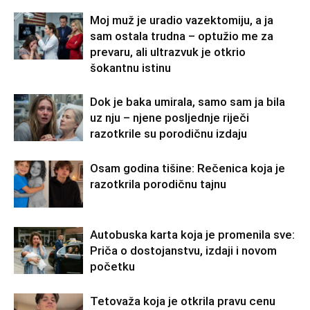
Moj muž je uradio vazektomiju, a ja
sam ostala trudna – optužio me za
prevaru, ali ultrazvuk je otkrio
šokantnu istinu
Dok je baka umirala, samo sam ja bila
uz nju – njene posljednje riječi
razotkrile su porodičnu izdaju
Osam godina tišine: Rečenica koja je
razotkrila porodičnu tajnu
Autobuska karta koja je promenila sve:
Priča o dostojanstvu, izdaji i novom
početku
Tetovaža koja je otkrila pravu cenu