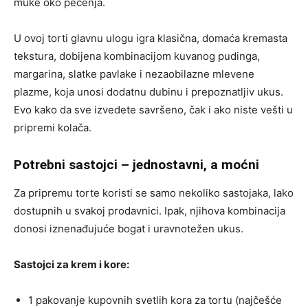
muke oko pečenja.
U ovoj torti glavnu ulogu igra klasična, domaća kremasta
tekstura, dobijena kombinacijom kuvanog pudinga,
margarina, slatke pavlake i nezaobilazne mlevene
plazme, koja unosi dodatnu dubinu i prepoznatljiv ukus.
Evo kako da sve izvedete savršeno, čak i ako niste vešti u
pripremi kolača.
Potrebni sastojci – jednostavni, a moćni
Za pripremu torte koristi se samo nekoliko sastojaka, lako
dostupnih u svakoj prodavnici. Ipak, njihova kombinacija
donosi iznenađujuće bogat i uravnotežen ukus.
Sastojci za krem i kore:
1 pakovanje kupovnih svetlih kora za tortu (najčešće