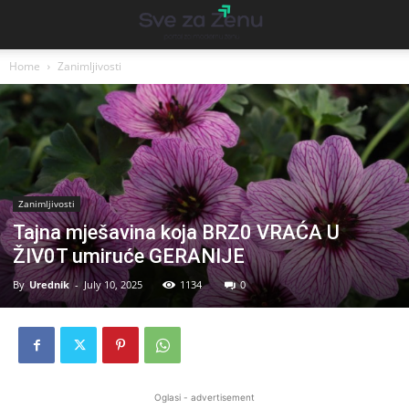
Home
Zanimljivosti
Zanimljivosti
Tajna mješavina koja BRZ0 VRAĆA U
ŽIV0T umiruće GERANIJE
By
Urednik
-
July 10, 2025
1134
0
Oglasi - advertisement