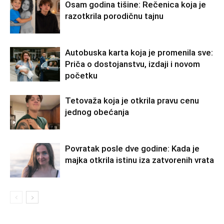
Osam godina tišine: Rečenica koja je
razotkrila porodičnu tajnu
Autobuska karta koja je promenila sve:
Priča o dostojanstvu, izdaji i novom
početku
Tetovaža koja je otkrila pravu cenu
jednog obećanja
Povratak posle dve godine: Kada je
majka otkrila istinu iza zatvorenih vrata