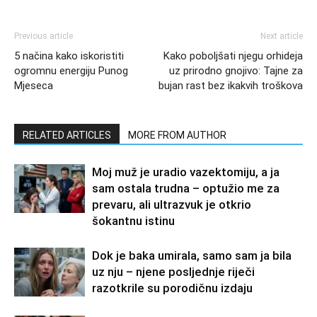
Previous article
Next article
5 načina kako iskoristiti
Kako poboljšati njegu orhideja
ogromnu energiju Punog
uz prirodno gnojivo: Tajne za
Mjeseca
bujan rast bez ikakvih troškova
RELATED ARTICLES
MORE FROM AUTHOR
Moj muž je uradio vazektomiju, a ja
sam ostala trudna – optužio me za
prevaru, ali ultrazvuk je otkrio
šokantnu istinu
Dok je baka umirala, samo sam ja bila
uz nju – njene posljednje riječi
razotkrile su porodičnu izdaju