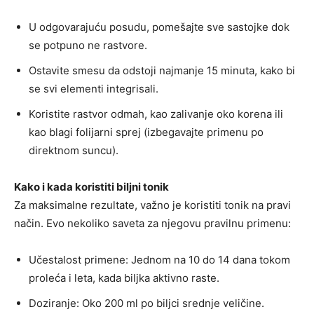
U odgovarajuću posudu, pomešajte sve sastojke dok
se potpuno ne rastvore.
Ostavite smesu da odstoji najmanje 15 minuta, kako bi
se svi elementi integrisali.
Koristite rastvor odmah, kao zalivanje oko korena ili
kao blagi folijarni sprej (izbegavajte primenu po
direktnom suncu).
Kako i kada koristiti biljni tonik
Za maksimalne rezultate, važno je koristiti tonik na pravi
način. Evo nekoliko saveta za njegovu pravilnu primenu:
Učestalost primene: Jednom na 10 do 14 dana tokom
proleća i leta, kada biljka aktivno raste.
Doziranje: Oko 200 ml po biljci srednje veličine.