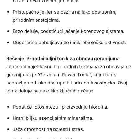
blizini dece i kućnih ljubimaca.
Pristupačno je, jer se bazira na lako dostupnim,
prirodnim sastojcima.
Brzo deluje, podstičući jačanje korenovog sistema.
Dugoročno poboljšava tlo i mikrobiološku aktivnost.
Rešenje: Prirodni biljni tonik za obnovu geranijuma
Jedan od najefikasnijih prirodnih tretmana za obnavljanje
geranijuma je “Geranium Power Tonic”, biljni tonik
napravljen od lako dostupnih i prirodnih sastojaka. Ovaj
tonik deluje na nekoliko ključnih načina:
Podstiče fotosintezu i proizvodnju hlorofila.
Hrani biljku esencijalnim mineralima.
Jača otpornost na bolesti i stres.