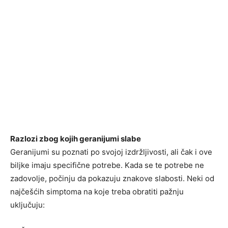
Razlozi zbog kojih geranijumi slabe
Geranijumi su poznati po svojoj izdržljivosti, ali čak i ove
biljke imaju specifične potrebe. Kada se te potrebe ne
zadovolje, počinju da pokazuju znakove slabosti. Neki od
najčešćih simptoma na koje treba obratiti pažnju
uključuju: