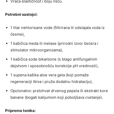
Vraća elastičnost i boju lišću.
Potrebni sastojci:
1 litar nehlorisane vode (filtrirana ili odstajala voda iz
česme),
1 kašičica meda ili melase (prirodni izvor šećera i
stimulator mikroorganizama),
1 kašičica sode bikarbone (s blago antifungalnim
dejstvom i sposobnošću korekcije pH vrednosti),
1 supena kašika aloe vera gela (koji pomaže
regeneraciji tkiva i pruža dodatnu hidrataciju),
Opcionalno: prstohvat drvenog pepela ili ekstrakt kore
banane (bogati kalijumom koji poboljšava cvetanje).
Priprema tonika: