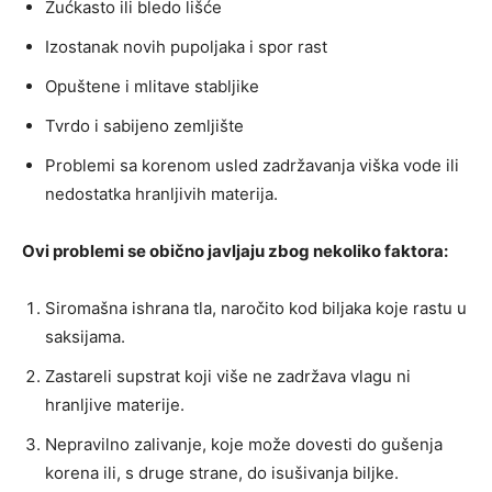
Žućkasto ili bledo lišće
Izostanak novih pupoljaka i spor rast
Opuštene i mlitave stabljike
Tvrdo i sabijeno zemljište
Problemi sa korenom usled zadržavanja viška vode ili
nedostatka hranljivih materija.
Ovi problemi se obično javljaju zbog nekoliko faktora:
Siromašna ishrana tla, naročito kod biljaka koje rastu u
saksijama.
Zastareli supstrat koji više ne zadržava vlagu ni
hranljive materije.
Nepravilno zalivanje, koje može dovesti do gušenja
korena ili, s druge strane, do isušivanja biljke.