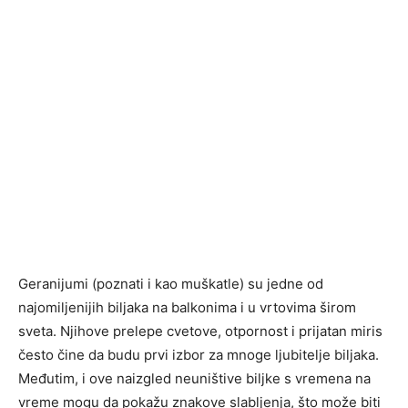
Geranijumi (poznati i kao muškatle) su jedne od
najomiljenijih biljaka na balkonima i u vrtovima širom
sveta. Njihove prelepe cvetove, otpornost i prijatan miris
često čine da budu prvi izbor za mnoge ljubitelje biljaka.
Međutim, i ove naizgled neuništive biljke s vremena na
vreme mogu da pokažu znakove slabljenja, što može biti