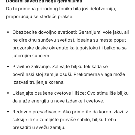
Dodatni saveti za negu geranijuma
Da bi primena prirodnog tonika bila još delotvornija,
preporučuju se sledeće prakse:
Obezbedite dovoljno svetlosti: Geranijumi vole jaku, ali
ne direktnu sunčevu svetlost. Idealna su mesta poput
prozorske daske okrenute ka jugoistoku ili balkona sa
jutarnjim suncem.
Pravilno zalivanje: Zalivajte biljku tek kada se
površinski sloj zemlje osuši. Prekomerna vlaga može
izazvati truljenje korena.
Uklanjajte osušene cvetove i lišće: Ovo stimuliše biljku
da ulaže energiju u nove izdanke i cvetove.
Redovno presađivanje: Ako primetite da koren izlazi iz
saksije ili se zemljište previše sabilo, biljku treba
presaditi u svežu zemlju.