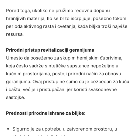
Pored toga, ukoliko ne pružimo redovnu dopunu
hranljivih materija, tlo se brzo iscrpljuje, posebno tokom
perioda aktivnog rasta i cvetanja, kada biljka troši najviše
resursa.
Prirodni pristup revitalizaciji geranijuma
Umesto da posežemo za skupim hemijskim đubrivima,
koja često sadrže sintetičke supstance nepoželjne u
kućnim prostorijama, postoji prirodni način za obnovu
geranijuma. Ovaj pristup ne samo da je bezbedan za kuću
i baštu, već je i pristupačan, jer koristi svakodnevne
sastojke.
Prednosti prirodne ishrane za biljke:
Sigurno je za upotrebu u zatvorenom prostoru, u