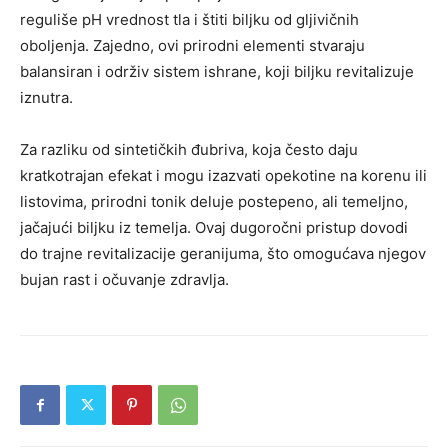
reguliše pH vrednost tla i štiti biljku od gljivičnih
oboljenja. Zajedno, ovi prirodni elementi stvaraju
balansiran i održiv sistem ishrane, koji biljku revitalizuje
iznutra.
Za razliku od sintetičkih đubriva, koja često daju
kratkotrajan efekat i mogu izazvati opekotine na korenu ili
listovima, prirodni tonik deluje postepeno, ali temeljno,
jačajući biljku iz temelja. Ovaj dugoročni pristup dovodi
do trajne revitalizacije geranijuma, što omogućava njegov
bujan rast i očuvanje zdravlja.