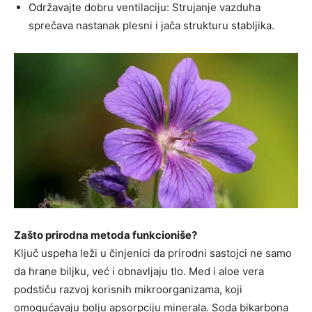
Održavajte dobru ventilaciju: Strujanje vazduha
sprečava nastanak plesni i jača strukturu stabljika.
Zašto prirodna metoda funkcioniše?
Ključ uspeha leži u činjenici da prirodni sastojci ne samo
da hrane biljku, već i obnavljaju tlo. Med i aloe vera
podstiču razvoj korisnih mikroorganizama, koji
omogućavaju bolju apsorpciju minerala. Soda bikarbona