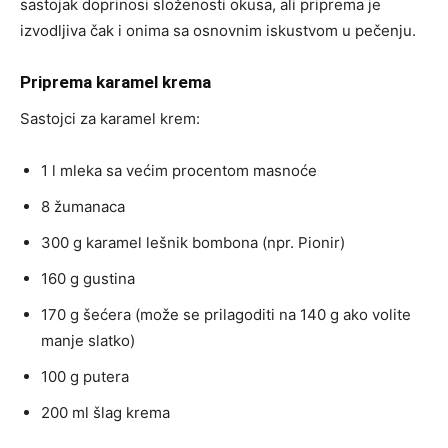
sastojak doprinosi složenosti okusa, ali priprema je
izvodljiva čak i onima sa osnovnim iskustvom u pečenju.
Priprema karamel krema
Sastojci za karamel krem:
1 l mleka sa većim procentom masnoće
8 žumanaca
300 g karamel lešnik bombona (npr. Pionir)
160 g gustina
170 g šećera (može se prilagoditi na 140 g ako volite
manje slatko)
100 g putera
200 ml šlag krema