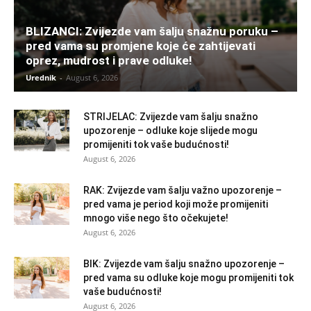
BLIZANCI: Zvijezde vam šalju snažnu poruku –
pred vama su promjene koje će zahtijevati
oprez, mudrost i prave odluke!
Urednik
-
August 6, 2026
STRIJELAC: Zvijezde vam šalju snažno
upozorenje – odluke koje slijede mogu
promijeniti tok vaše budućnosti!
August 6, 2026
RAK: Zvijezde vam šalju važno upozorenje –
pred vama je period koji može promijeniti
mnogo više nego što očekujete!
August 6, 2026
BIK: Zvijezde vam šalju snažno upozorenje –
pred vama su odluke koje mogu promijeniti tok
vaše budućnosti!
August 6, 2026