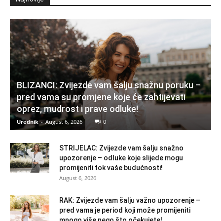
BLIZANCI: Zvijezde vam šalju snažnu poruku –
pred vama su promjene koje će zahtijevati
oprez, mudrost i prave odluke!
Urednik
-
August 6, 2026
0
STRIJELAC: Zvijezde vam šalju snažno
upozorenje – odluke koje slijede mogu
promijeniti tok vaše budućnosti!
August 6, 2026
RAK: Zvijezde vam šalju važno upozorenje –
pred vama je period koji može promijeniti
mnogo više nego što očekujete!