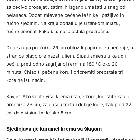
za pecivo prosejati, zatim ih lagano umešati u sneg od
belanaca. Dodati mlevene pečene lešnike i pažljivo ih
ručno sjediniti. Na kraju dodati ulje u tankom mlazu,
ručno umešati kako bi smesa ostala prozračna.
Dno kalupa prečnika 26 cm obložiti papirom za pečenje, a
stranice blago premazati uljem. Sipati smjesu u kalup i
peći u prethodno zagrijanoj rerni na 180 °C oko 20
minuta. Ohladiti pečenu koru i pripremiti preostale tri
kore na isti način.
Savjet: Ako volite više krema i tanje kore, koristite kalup
prečnika 26 cm; za gušću tortu i deblje kore, kalup od 22
cm daje visinu torte oko 8 cm.
Sjedinjavanje karamel krema sa šlagom