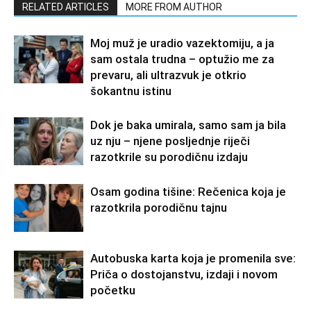
RELATED ARTICLES
MORE FROM AUTHOR
Moj muž je uradio vazektomiju, a ja
sam ostala trudna – optužio me za
prevaru, ali ultrazvuk je otkrio
šokantnu istinu
Dok je baka umirala, samo sam ja bila
uz nju – njene posljednje riječi
razotkrile su porodičnu izdaju
Osam godina tišine: Rečenica koja je
razotkrila porodičnu tajnu
Autobuska karta koja je promenila sve:
Priča o dostojanstvu, izdaji i novom
početku