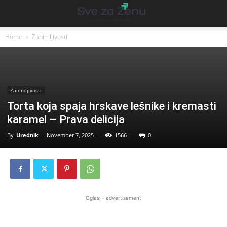
Home
Zanimljivosti
Zanimljivosti
Torta koja spaja hrskave lešnike i kremasti
karamel – Prava delicija
By
Urednik
-
November 7, 2025
1566
0
Oglasi - advertisement