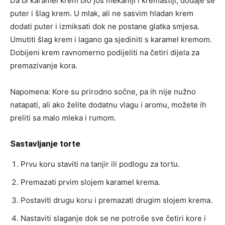
Da bi karamel krem bio još mekaniji i kremastiji, dodaje se
puter i šlag krem. U mlak, ali ne sasvim hladan krem
dodati puter i izmiksati dok ne postane glatka smjesa.
Umutiti šlag krem i lagano ga sjediniti s karamel kremom.
Dobijeni krem ravnomerno podijeliti na četiri dijela za
premazivanje kora.
Napomena: Kore su prirodno sočne, pa ih nije nužno
natapati, ali ako želite dodatnu vlagu i aromu, možete ih
preliti sa malo mleka i rumom.
Sastavljanje torte
Prvu koru staviti na tanjir ili podlogu za tortu.
Premazati prvim slojem karamel krema.
Postaviti drugu koru i premazati drugim slojem krema.
Nastaviti slaganje dok se ne potroše sve četiri kore i