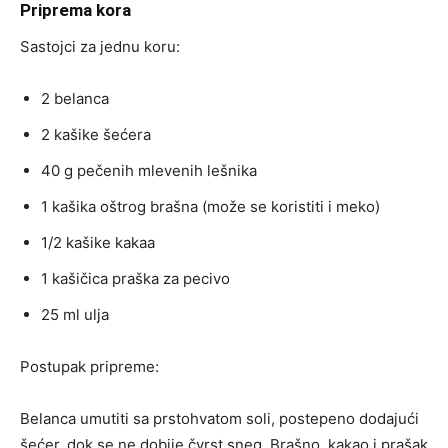
Priprema kora
Sastojci za jednu koru:
2 belanca
2 kašike šećera
40 g pečenih mlevenih lešnika
1 kašika oštrog brašna (može se koristiti i meko)
1/2 kašike kakaa
1 kašičica praška za pecivo
25 ml ulja
Postupak pripreme:
Belanca umutiti sa prstohvatom soli, postepeno dodajući
šećer, dok se ne dobije čvrst sneg. Brašno, kakao i prašak