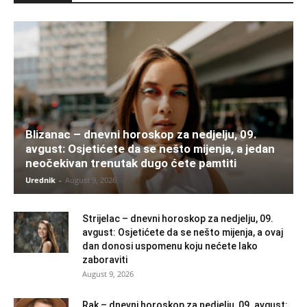
Blizanac – dnevni horoskop za nedjelju, 09.
avgust: Osjetićete da se nešto mijenja, a jedan
neočekivan trenutak dugo ćete pamtiti
Urednik
-
August 9, 2026
Strijelac – dnevni horoskop za nedjelju, 09.
avgust: Osjetićete da se nešto mijenja, a ovaj
dan donosi uspomenu koju nećete lako
zaboraviti
August 9, 2026
Rak – dnevni horoskop za nedjelju, 09. avgust: