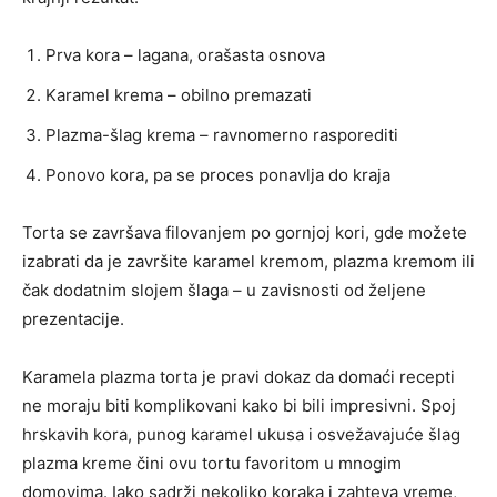
Prva kora – lagana, orašasta osnova
Karamel krema – obilno premazati
Plazma-šlag krema – ravnomerno rasporediti
Ponovo kora, pa se proces ponavlja do kraja
Torta se završava filovanjem po gornjoj kori, gde možete
izabrati da je završite karamel kremom, plazma kremom ili
čak dodatnim slojem šlaga – u zavisnosti od željene
prezentacije.
Karamela plazma torta je pravi dokaz da domaći recepti
ne moraju biti komplikovani kako bi bili impresivni. Spoj
hrskavih kora, punog karamel ukusa i osvežavajuće šlag
plazma kreme čini ovu tortu favoritom u mnogim
domovima. Iako sadrži nekoliko koraka i zahteva vreme,