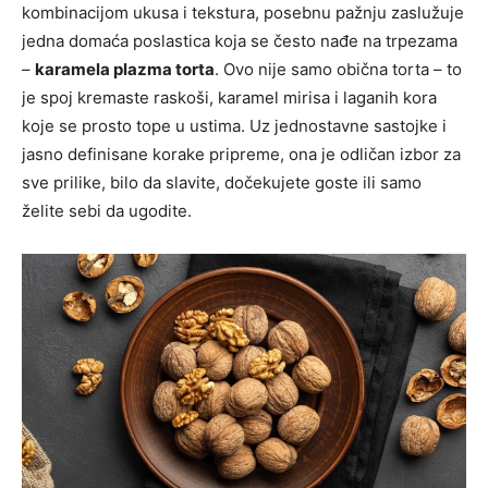
kombinacijom ukusa i tekstura, posebnu pažnju zaslužuje
jedna domaća poslastica koja se često nađe na trpezama
–
karamela plazma torta
. Ovo nije samo obična torta – to
je spoj kremaste raskoši, karamel mirisa i laganih kora
koje se prosto tope u ustima. Uz jednostavne sastojke i
jasno definisane korake pripreme, ona je odličan izbor za
sve prilike, bilo da slavite, dočekujete goste ili samo
želite sebi da ugodite.