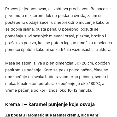
Proces je jednostavan, ali zahteva preciznost. Belanca se
prvo mute mikserom dok ne postanu čvrsta, zatim se
postepeno dodaje šećer uz neprekidno mućenje kako bi
se dobila sjajna, gusta pena. U posebnoj posudi se
pomešaju suvi sastojci: mleveni orasi, plazma, brašno i
prašak za pecivo, koji se potom lagano umešaju u belanca
pomoću špatule kako bi se zadržala vazdušasta struktura.
Masa se zatim izliva u pleh dimenzija 30×20 cm, obložen
papirom za pečenje. Kore se peku pojedinačno, čime se
obezbeđuje da svaka bude ravnomerno pečena, svetla i
meka. Idealna temperatura za pečenje je oko 180°C, a
vreme pečenja po kori iznosi oko 10-12 minuta.
Krema I – karamel punjenje koje osvaja
Za bogatu i aromatičnu karamel kremu, biće vam