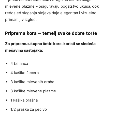
mlevene plazme – osiguravaju bogatstvo ukusa, dok
redosled slaganja slojeva daje elegantan i vizuelno
primamljiv izgled.
Priprema kora – temelj svake dobre torte
Za pripremu ukupno četiri kore, koristi se sledeća
mešavina sastojaka:
4 belanca
4 kašike šećera
3 kašike mlevenih oraha
3 kašike mlevene plazme
1 kašika brašna
1/2 praška za pecivo