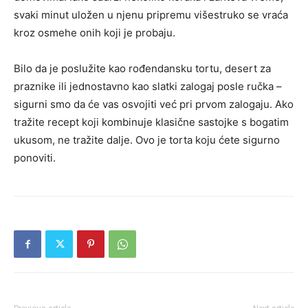
svaki minut uložen u njenu pripremu višestruko se vraća
kroz osmehe onih koji je probaju.
Bilo da je poslužite kao rođendansku tortu, desert za
praznike ili jednostavno kao slatki zalogaj posle ručka –
sigurni smo da će vas osvojiti već pri prvom zalogaju. Ako
tražite recept koji kombinuje klasične sastojke s bogatim
ukusom, ne tražite dalje. Ovo je torta koju ćete sigurno
ponoviti.