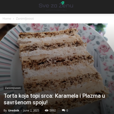
Home
Zanimljivosti
Zanimljivosti
Torta koja topi srca: Karamela i Plazma u
savršenom spoju!
By
Urednik
-
June 2, 2025
5892
0