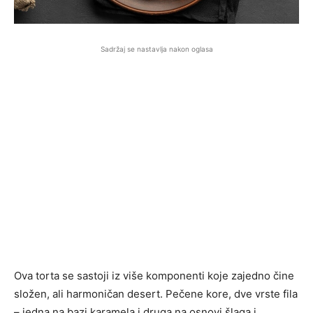
Sadržaj se nastavlja nakon oglasa
Ova torta se sastoji iz više komponenti koje zajedno čine
složen, ali harmoničan desert. Pečene kore, dve vrste fila
– jedna na bazi karamela i druga na osnovi šlaga i