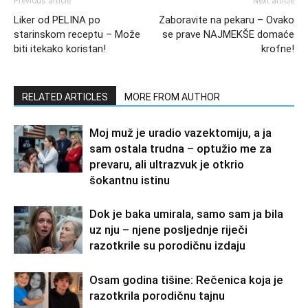
Previous article
Next article
Liker od PELINA po
Zaboravite na pekaru – Ovako
starinskom receptu – Može
se prave NAJMEKŠE domaće
biti itekako koristan!
krofne!
RELATED ARTICLES
MORE FROM AUTHOR
Moj muž je uradio vazektomiju, a ja
sam ostala trudna – optužio me za
prevaru, ali ultrazvuk je otkrio
šokantnu istinu
Dok je baka umirala, samo sam ja bila
uz nju – njene posljednje riječi
razotkrile su porodičnu izdaju
Osam godina tišine: Rečenica koja je
razotkrila porodičnu tajnu