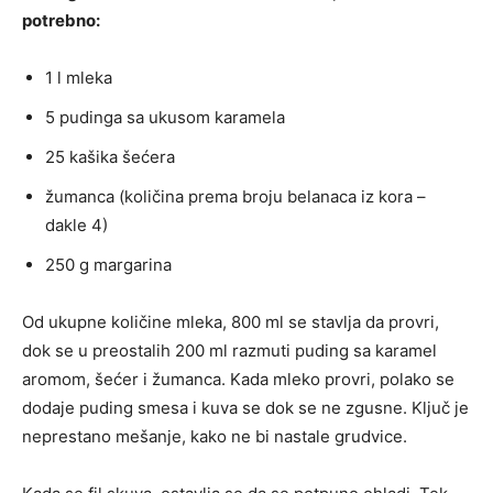
potrebno:
1 l mleka
5 pudinga sa ukusom karamela
25 kašika šećera
žumanca (količina prema broju belanaca iz kora –
dakle 4)
250 g margarina
Od ukupne količine mleka, 800 ml se stavlja da provri,
dok se u preostalih 200 ml razmuti puding sa karamel
aromom, šećer i žumanca. Kada mleko provri, polako se
dodaje puding smesa i kuva se dok se ne zgusne. Ključ je
neprestano mešanje, kako ne bi nastale grudvice.