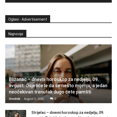
Oglasi - Advertisement
Najnovije
Blizanac – dnevni horoskop za nedjelju, 09.
avgust: Osjetićete da se nešto mijenja, a jedan
neočekivan trenutak dugo ćete pamtiti
Urednik
-
August 9, 2026
0
Strijelac – dnevni horoskop za nedjelju, 09.