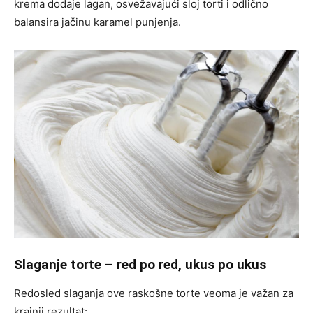
krema dodaje lagan, osvežavajući sloj torti i odlično
balansira jačinu karamel punjenja.
Slaganje torte – red po red, ukus po ukus
Redosled slaganja ove raskošne torte veoma je važan za
krajnji rezultat: