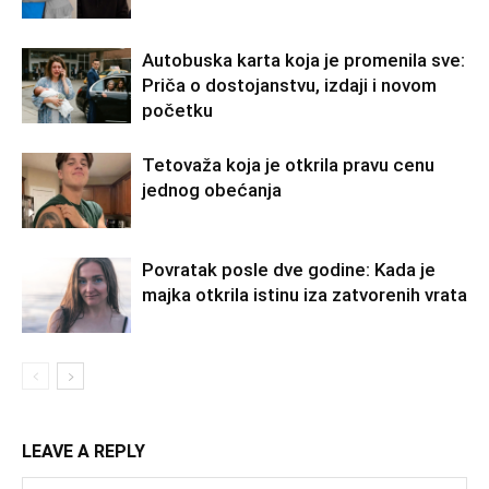
Autobuska karta koja je promenila sve:
Priča o dostojanstvu, izdaji i novom
početku
Tetovaža koja je otkrila pravu cenu
jednog obećanja
Povratak posle dve godine: Kada je
majka otkrila istinu iza zatvorenih vrata
LEAVE A REPLY