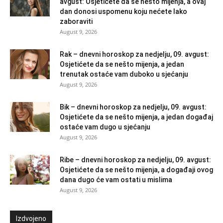
avgust: Osjetićete da se nešto mijenja, a ovaj
dan donosi uspomenu koju nećete lako
zaboraviti
August 9, 2026
Rak – dnevni horoskop za nedjelju, 09. avgust:
Osjetićete da se nešto mijenja, a jedan
trenutak ostaće vam duboko u sjećanju
August 9, 2026
Bik – dnevni horoskop za nedjelju, 09. avgust:
Osjetićete da se nešto mijenja, a jedan događaj
ostaće vam dugo u sjećanju
August 9, 2026
Ribe – dnevni horoskop za nedjelju, 09. avgust:
Osjetićete da se nešto mijenja, a događaji ovog
dana dugo će vam ostati u mislima
August 9, 2026
Izdvojeno