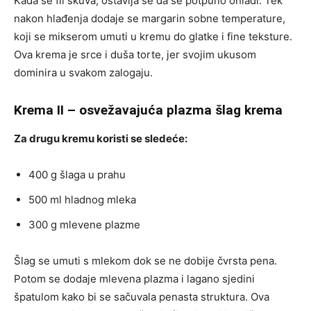
Kada se fil skuva, ostavlja se da se potpuno ohladi. Tek
nakon hlađenja dodaje se margarin sobne temperature,
koji se mikserom umuti u kremu do glatke i fine teksture.
Ova krema je srce i duša torte, jer svojim ukusom
dominira u svakom zalogaju.
Krema II – osvežavajuća plazma šlag krema
Za drugu kremu koristi se sledeće:
400 g šlaga u prahu
500 ml hladnog mleka
300 g mlevene plazme
Šlag se umuti s mlekom dok se ne dobije čvrsta pena.
Potom se dodaje mlevena plazma i lagano sjedini
špatulom kako bi se sačuvala penasta struktura. Ova