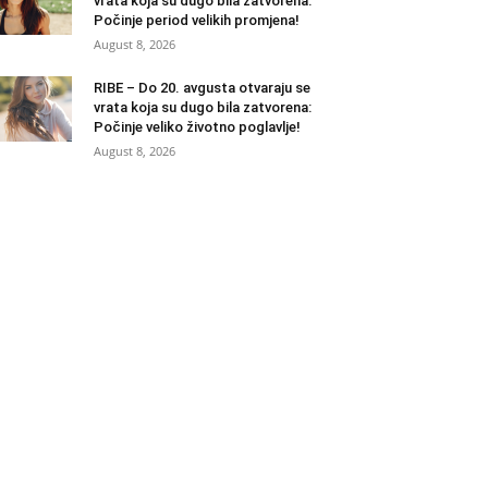
vrata koja su dugo bila zatvorena:
Počinje period velikih promjena!
August 8, 2026
RIBE – Do 20. avgusta otvaraju se
vrata koja su dugo bila zatvorena:
Počinje veliko životno poglavlje!
August 8, 2026