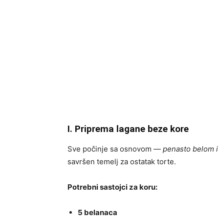
I. Priprema lagane beze kore
Sve počinje sa osnovom —
penasto belom 
savršen temelj za ostatak torte.
Potrebni sastojci za koru:
5 belanaca