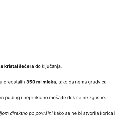
ke kristal šećera
do ključanja.
u preostalih
350 ml mleka
, tako da nema grudvica.
en puding i neprekidno mešajte dok se ne zgusne.
ijom direktno po površini
kako se ne bi stvorila korica i