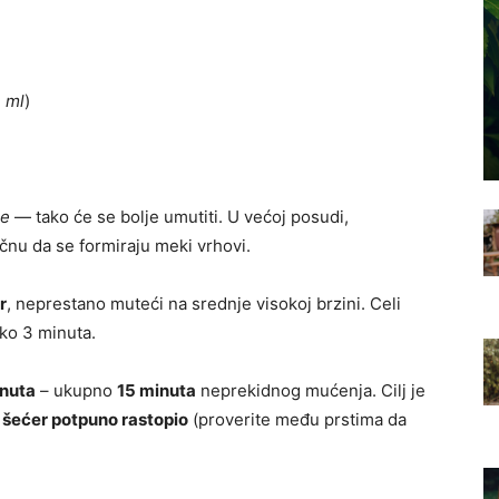
3 ml
)
re
— tako će se bolje umutiti. U većoj posudi,
čnu da se formiraju meki vrhovi.
r
, neprestano muteći na srednje visokoj brzini. Celi
ko 3 minuta.
inuta
– ukupno
15 minuta
neprekidnog mućenja. Cilj je
e
šećer potpuno rastopio
(proverite među prstima da