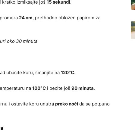
i kratko izmiksajte još
15 sekundi
.
p promera
24 cm
, prethodno obložen papirom za
uri oko 30 minuta
.
 kad ubacite koru, smanjite na
120°C
.
 temperaturu na
100°C
i pecite još
90 minuta
.
ernu i ostavite koru unutra
preko noći
da se potpuno
va