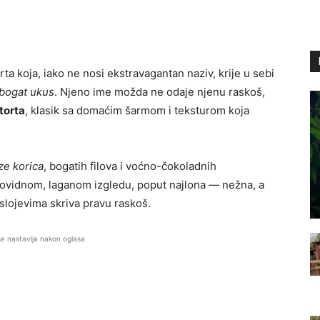
ta koja, iako ne nosi ekstravagantan naziv, krije u sebi
 bogat ukus
. Njeno ime možda ne odaje njenu raskoš,
torta
, klasik sa domaćim šarmom i teksturom koja
ze korica
, bogatih filova i voćno-čokoladnih
ovidnom, laganom izgledu, poput najlona — nežna, a
 slojevima skriva pravu raskoš.
se nastavlja nakon oglasa