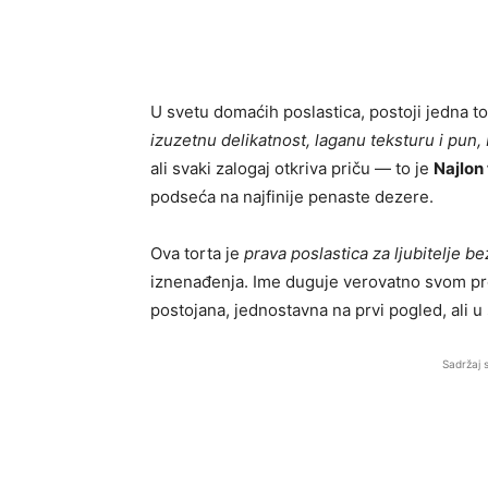
U svetu domaćih poslastica, postoji jedna tor
izuzetnu delikatnost, laganu teksturu i pun,
ali svaki zalogaj otkriva priču — to je
Najlon 
podseća na najfinije penaste dezere.
Ova torta je
prava poslastica za ljubitelje be
iznenađenja. Ime duguje verovatno svom pr
postojana, jednostavna na prvi pogled, ali u
Sadržaj 