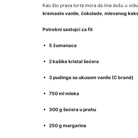
Kao što prava torta mora da ima dušu u vidu 
kremaste vanile
,
čokolade
,
mlevenog kek
Potrebni sastojci za fil:
5 žumanaca
2 kašike kristal šećera
3 pudinga sa ukusom vanile (C brand)
750 ml mleka
300 g šećera u prahu
250 g margarina