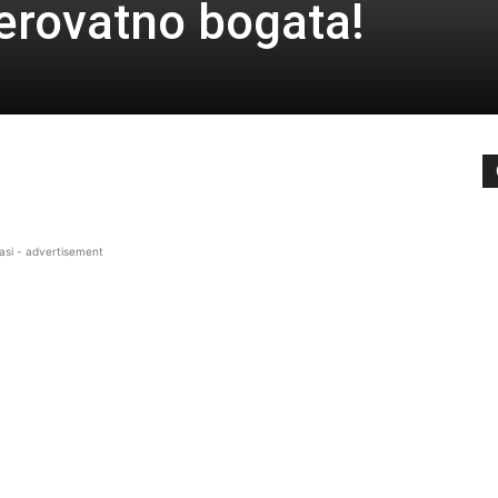
erovatno bogata!
asi - advertisement