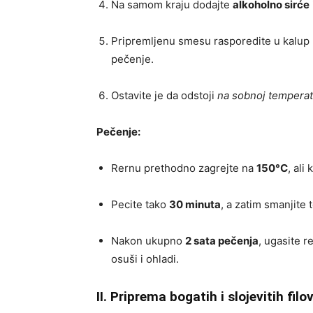
Na samom kraju dodajte
alkoholno sirće
Pripremljenu smesu rasporedite u kalu
pečenje.
Ostavite je da odstoji
na sobnoj temperat
Pečenje:
Rernu prethodno zagrejte na
150°C
, ali
Pecite tako
30 minuta
, a zatim smanjite
Nakon ukupno
2 sata pečenja
, ugasite r
osuši i ohladi.
II. Priprema bogatih i slojevitih filo