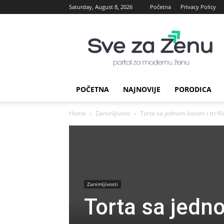
Saturday, August 8, 2026
Početna
Privacy Policy
sve
za
Zenu
POČETNA
NAJNOVIJE
PORODICA
Home
Zanimljivosti
Torta sa jednom korom i tri fi
Zanimljivosti
Torta sa jedno