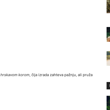
i hrskavom korom
, čija izrada zahteva pažnju, ali pruža