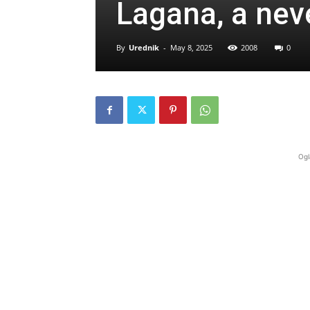
Lagana, a nev
By
Urednik
-
May 8, 2025
2008
0
Ogl