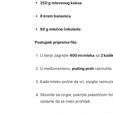
250 g mlevenog keksa
8 krem bananica
80 g mlečne čokolade
Postupak pripreme fila:
U šerpi zagrejte
400 ml mleka
sa
2 kaši
U međuvremenu,
puding prah
razmutite 
Kada mleko počne da vri, sipajte razmuć
Sklonite sa ringle, pokrijte
plastičnom fol
ostavite da se malo prohladi.