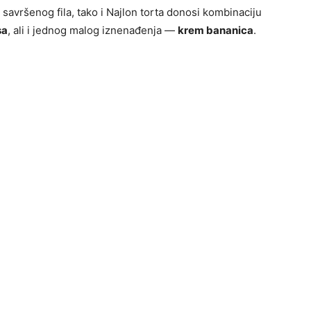
savršenog fila, tako i Najlon torta donosi kombinaciju
sa
, ali i jednog malog iznenađenja —
krem bananica
.