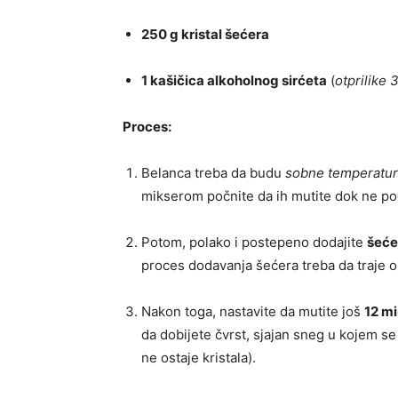
250 g kristal šećera
1 kašičica alkoholnog sirćeta
(
otprilike 
Proces:
Belanca treba da budu
sobne temperatu
mikserom počnite da ih mutite dok ne po
Potom, polako i postepeno dodajite
šeće
proces dodavanja šećera treba da traje o
Nakon toga, nastavite da mutite još
12 m
da dobijete čvrst, sjajan sneg u kojem s
ne ostaje kristala).