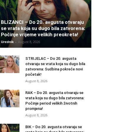
BLIZANCI – Do 20. avgusta otvaraju
se vrata koja su dugo bila zatvorena:
Počinje vrijeme velikih preokreta!
Urednik
-
August 8, 2026
STRIJELAC – Do 20. avgusta
otvaraju se vrata koja su dugo bila
zatvorena: Sudbina pokreće novi
početak!
August 8, 2026
RAK – Do 20. avgusta otvaraju se
vrata koja su dugo bila zatvorena:
Počinje period velikih životnih
promjena!
August 8, 2026
BIK – Do 20. avgusta otvaraju se