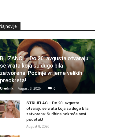
Najnovije
BLIZANCI – Do 20. avgusta otvaraju
se vrata koja su dugo bila
zatvorena: Počinje vrijeme velikih
preokreta!
Urednik
-
August 8, 2026
0
STRIJELAC – Do 20. avgusta
otvaraju se vrata koja su dugo bila
zatvorena: Sudbina pokreće novi
početak!
August 8, 2026