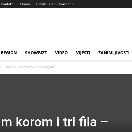
Kontakt
O nama
Pravila i uslovi korištenja
REGION
SHOWBIZZ
VIDEO
VIJESTI
ZANIMLJIVOSTI
la – Lagana, a neverovatno bogata!
m korom i tri fila –