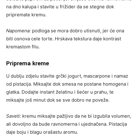
na dno kalupa i stavite u frižider da se stegne dok
pripremate kremu.
Napomena:
podloga se mora dobro utisnuti, jer će ona
biti osnova cele torte. Hrskava tekstura daje kontrast
kremastom filu.
Priprema kreme
U dublju zdjelu stavite grčki jogurt, mascarpone i namaz
od pistacija. Miksajte dok smesa ne postane homogena i
glatka. Dodajte instant želatinu i šećer u prahu, te
miksajte još minut dok se sve dobro ne poveže.
Saveti:
kremu miksajte pažljivo da ne bi izgubila volumen,
ali dovoljno da bude ravnomerna i ujednačena. Pistacija
daje boju i blagu orašastu aromu.