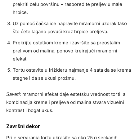
prekriti celu površinu – rasporedite preljev u male
hrpice.
Uz pomoć čačkalice napravite mramorni uzorak tako
što ćete lagano povući kroz hrpice preljeva.
Prekrijte ostatkom kreme i završite sa preostalim
prelivom od malina, ponovo kreirajući mramorni
efekat.
Tortu ostavite u frižideru najmanje 4 sata da se krema
stegne i da se ukusi prožmu.
Saveti:
mramorni efekat daje estetsku vrednost torti, a
kombinacija kreme i preljeva od malina stvara vizuelni
kontrast i bogat ukus.
Završni dekor
Prije serviranja tortu ukrasite sa oko 25 g seckanih