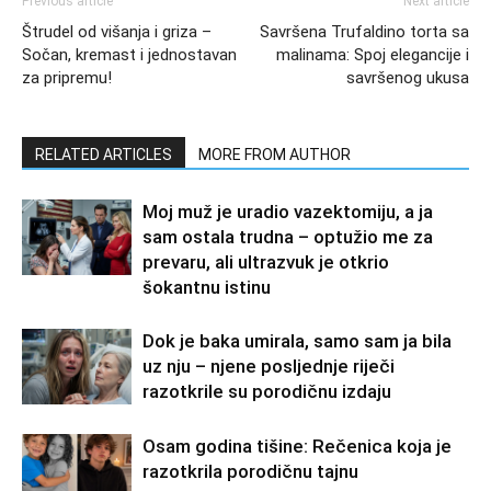
Previous article
Next article
Štrudel od višanja i griza –
Savršena Trufaldino torta sa
Sočan, kremast i jednostavan
malinama: Spoj elegancije i
za pripremu!
savršenog ukusa
RELATED ARTICLES
MORE FROM AUTHOR
Moj muž je uradio vazektomiju, a ja
sam ostala trudna – optužio me za
prevaru, ali ultrazvuk je otkrio
šokantnu istinu
Dok je baka umirala, samo sam ja bila
uz nju – njene posljednje riječi
razotkrile su porodičnu izdaju
Osam godina tišine: Rečenica koja je
razotkrila porodičnu tajnu