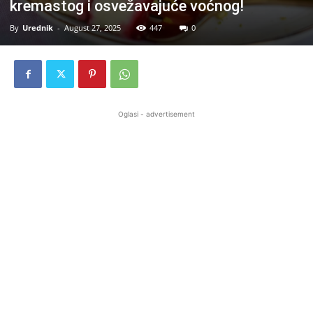
kremastog i osvežavajuće voćnog!
By
Urednik
-
August 27, 2025
447
0
Oglasi - advertisement