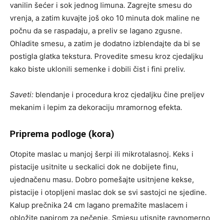
vanilin šećer i sok jednog limuna. Zagrejte smesu do
vrenja, a zatim kuvajte još oko 10 minuta dok maline ne
počnu da se raspadaju, a preliv se lagano zgusne.
Ohladite smesu, a zatim je dodatno izblendajte da bi se
postigla glatka tekstura. Provedite smesu kroz cjedaljku
kako biste uklonili semenke i dobili čist i fini preliv.
Saveti:
blendanje i procedura kroz cjedaljku čine preljev
mekanim i lepim za dekoraciju mramornog efekta.
Priprema podloge (kora)
Otopite maslac u manjoj šerpi ili mikrotalasnoj. Keks i
pistacije usitnite u seckalici dok ne dobijete finu,
ujednačenu masu. Dobro pomešajte usitnjene kekse,
pistacije i otopljeni maslac dok se svi sastojci ne sjedine.
Kalup prečnika 24 cm lagano premažite maslacem i
obložite papirom za pečenje. Smjesu utisnite ravnomerno