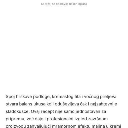
Sadržaj se nastavlja nakon oglasa
Spoj hrskave podloge, kremastog fila i voćnog preljeva
stvara balans ukusa koji oduševljava čak i najzahtevnije
sladokusce. Ovaj recept nije samo jednostavan za
pripremu, već daje i profesionalni izgled završnom
proizvodu zahvaljujući mramornom efektu malina u kremi