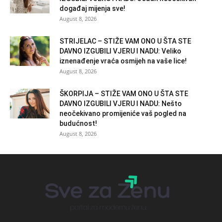
događaj mijenja sve!
August 8, 2026
STRIJELAC – STIŽE VAM ONO U ŠTA STE
DAVNO IZGUBILI VJERU I NADU: Veliko
iznenađenje vraća osmijeh na vaše lice!
August 8, 2026
ŠKORPIJA – STIŽE VAM ONO U ŠTA STE
DAVNO IZGUBILI VJERU I NADU: Nešto
neočekivano promijeniće vaš pogled na
budućnost!
August 8, 2026