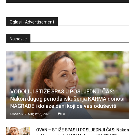
Oglasi - Advertisement
Najnovije
VODOLIJI STIŽE SPAS U POSLJEDNJI ČAS:
Nakon dugog perioda iskušenja KARMA donosi
NAGRADE i dolaze dani koji će vas oduševiti!
Urednik
-
August 8, 2026
0
OVAN – STIŽE SPAS U POSLJEDNJI ČAS: Nakon