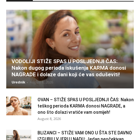
VODOLIJI STIŽE SPAS U POSLJEDNJI ČAS:
Nakon dugog perioda iskušenja KARMA donosi
NAGRADE i dolaze dani koji će vas oduševiti!
Urednik
-
August 8, 2026
OVAN – STIŽE SPAS U POSLJEDNJI ČAS: Nakon
teškog perioda KARMA donosi NAGRADE, a
ono što dolazi vratiće vam osmijeh!
August 8, 2026
BLIZANCI – STIŽE VAM ONO U ŠTA STE DAVNO
IZGUBILI VJERU I NADU: Jedan neočekivan