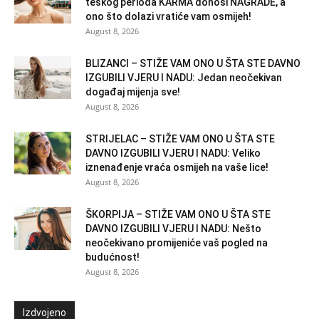
teškog perioda KARMA donosi NAGRADE, a
ono što dolazi vratiće vam osmijeh!
August 8, 2026
BLIZANCI – STIŽE VAM ONO U ŠTA STE DAVNO
IZGUBILI VJERU I NADU: Jedan neočekivan
događaj mijenja sve!
August 8, 2026
STRIJELAC – STIŽE VAM ONO U ŠTA STE
DAVNO IZGUBILI VJERU I NADU: Veliko
iznenađenje vraća osmijeh na vaše lice!
August 8, 2026
ŠKORPIJA – STIŽE VAM ONO U ŠTA STE
DAVNO IZGUBILI VJERU I NADU: Nešto
neočekivano promijeniće vaš pogled na
budućnost!
August 8, 2026
Izdvojeno