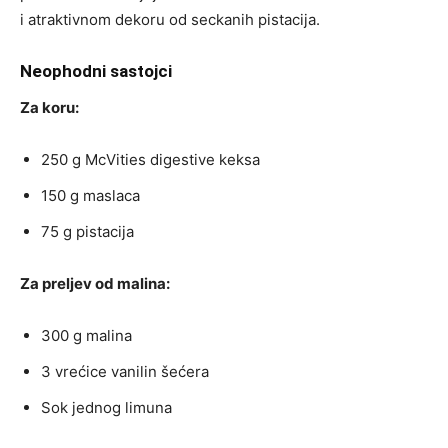
i atraktivnom dekoru od seckanih pistacija.
Neophodni sastojci
Za koru:
250 g McVities digestive keksa
150 g maslaca
75 g pistacija
Za preljev od malina:
300 g malina
3 vrećice vanilin šećera
Sok jednog limuna