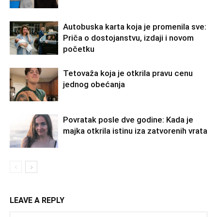
Autobuska karta koja je promenila sve:
Priča o dostojanstvu, izdaji i novom
početku
Tetovaža koja je otkrila pravu cenu
jednog obećanja
Povratak posle dve godine: Kada je
majka otkrila istinu iza zatvorenih vrata
LEAVE A REPLY