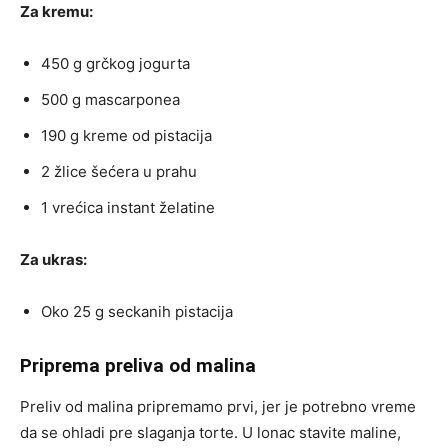
Za kremu:
450 g grčkog jogurta
500 g mascarponea
190 g kreme od pistacija
2 žlice šećera u prahu
1 vrećica instant želatine
Za ukras:
Oko 25 g seckanih pistacija
Priprema preliva od malina
Preliv od malina pripremamo prvi, jer je potrebno vreme
da se ohladi pre slaganja torte. U lonac stavite maline,