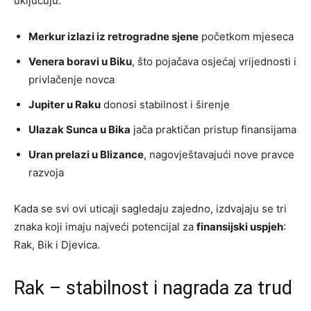
uključuju:
Merkur izlazi iz retrogradne sjene
početkom mjeseca
Venera boravi u Biku
, što pojačava osjećaj vrijednosti i
privlačenje novca
Jupiter u Raku
donosi stabilnost i širenje
Ulazak Sunca u Bika
jača praktičan pristup finansijama
Uran prelazi u Blizance
, nagovještavajući nove pravce
razvoja
Kada se svi ovi uticaji sagledaju zajedno, izdvajaju se tri
znaka koji imaju najveći potencijal za
finansijski uspjeh
:
Rak, Bik i Djevica.
Rak – stabilnost i nagrada za trud