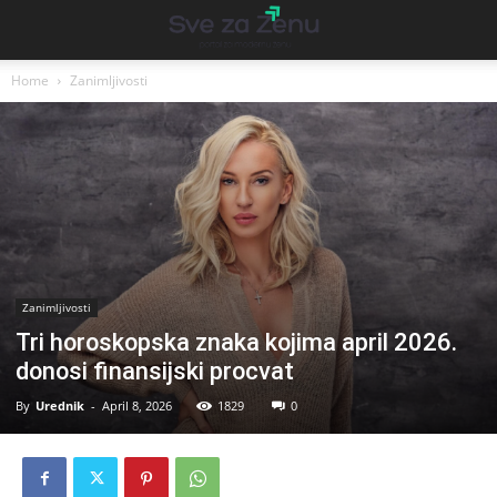
Home
Zanimljivosti
Zanimljivosti
Tri horoskopska znaka kojima april 2026.
donosi finansijski procvat
By
Urednik
-
April 8, 2026
1829
0