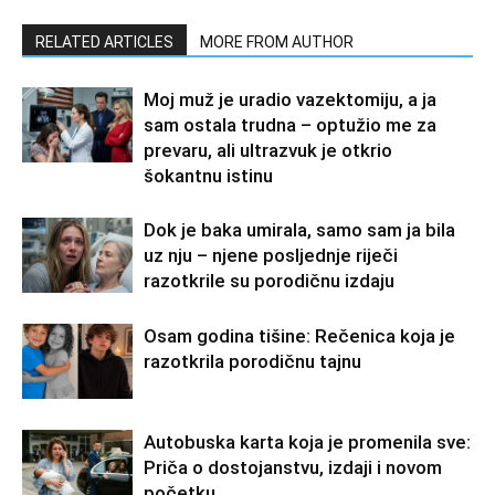
RELATED ARTICLES
MORE FROM AUTHOR
Moj muž je uradio vazektomiju, a ja
sam ostala trudna – optužio me za
prevaru, ali ultrazvuk je otkrio
šokantnu istinu
Dok je baka umirala, samo sam ja bila
uz nju – njene posljednje riječi
razotkrile su porodičnu izdaju
Osam godina tišine: Rečenica koja je
razotkrila porodičnu tajnu
Autobuska karta koja je promenila sve:
Priča o dostojanstvu, izdaji i novom
početku