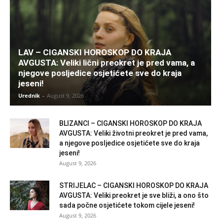
LAV – CIGANSKI HOROSKOP DO KRAJA
AVGUSTA: Veliki lični preokret je pred vama, a
njegove posljedice osjetićete sve do kraja
jeseni!
Urednik
-
August 9, 2026
BLIZANCI – CIGANSKI HOROSKOP DO KRAJA
AVGUSTA: Veliki životni preokret je pred vama,
a njegove posljedice osjetićete sve do kraja
jeseni!
August 9, 2026
STRIJELAC – CIGANSKI HOROSKOP DO KRAJA
AVGUSTA: Veliki preokret je sve bliži, a ono što
sada počne osjetićete tokom cijele jeseni!
August 9, 2026