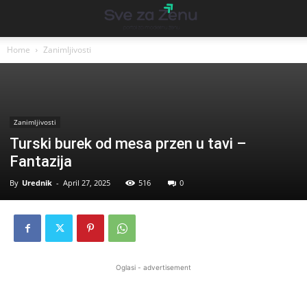
Home
Zanimljivosti
Zanimljivosti
Turski burek od mesa przen u tavi –
Fantazija
By
Urednik
-
April 27, 2025
516
0
Oglasi - advertisement