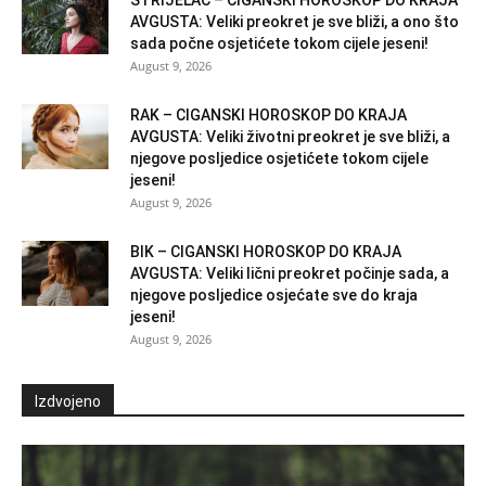
STRIJELAC – CIGANSKI HOROSKOP DO KRAJA
AVGUSTA: Veliki preokret je sve bliži, a ono što
sada počne osjetićete tokom cijele jeseni!
August 9, 2026
RAK – CIGANSKI HOROSKOP DO KRAJA
AVGUSTA: Veliki životni preokret je sve bliži, a
njegove posljedice osjetićete tokom cijele
jeseni!
August 9, 2026
BIK – CIGANSKI HOROSKOP DO KRAJA
AVGUSTA: Veliki lični preokret počinje sada, a
njegove posljedice osjećate sve do kraja
jeseni!
August 9, 2026
Izdvojeno