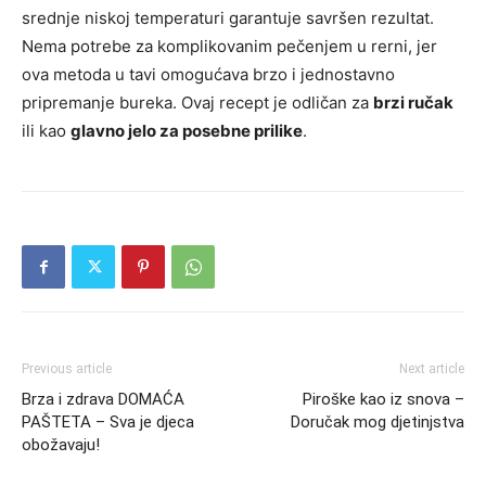
srednje niskoj temperaturi garantuje savršen rezultat.
Nema potrebe za komplikovanim pečenjem u rerni, jer
ova metoda u tavi omogućava brzo i jednostavno
pripremanje bureka. Ovaj recept je odličan za
brzi ručak
ili kao
glavno jelo za posebne prilike
.
Previous article
Next article
Brza i zdrava DOMAĆA
Piroške kao iz snova –
PAŠTETA – Sva je djeca
Doručak mog djetinjstva
obožavaju!