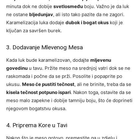
minuta dok ne dobije
svetlosmeđu
boju. Važno je da luk
ne ostane
bljedunjav
, ali isto tako pazite da ne zagori.
Karamelizacija luka dodaje
dubok i bogat okus
koji je
ključan za savršen burek.
3. Dodavanje Mlevenog Mesa
Kada luk bude karamelizovan, dodajte
mljevenu
govedinu
u tavu. Pržite meso na srednjoj vatri dok se ne
raskomada i počne da se prži. Posolite i popaprite po
ukusu.
Meso će pustiti tečnost
, ali ne brinite, treba da se
kisela tečnost potpuno ispari
. Nakon toga, ostavite da se
meso malo zapekne i dobije tamniju boju, što će doprineti
njegovom bogatstvu okusa.
4. Priprema Kore u Tavi
Nakon što je meso gotovo, premestite ga u zdjelu i