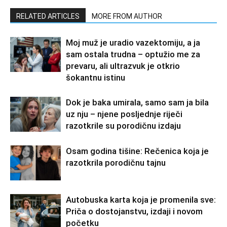
RELATED ARTICLES
MORE FROM AUTHOR
Moj muž je uradio vazektomiju, a ja
sam ostala trudna – optužio me za
prevaru, ali ultrazvuk je otkrio
šokantnu istinu
Dok je baka umirala, samo sam ja bila
uz nju – njene posljednje riječi
razotkrile su porodičnu izdaju
Osam godina tišine: Rečenica koja je
razotkrila porodičnu tajnu
Autobuska karta koja je promenila sve:
Priča o dostojanstvu, izdaji i novom
početku