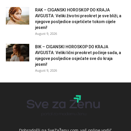
RAK – CIGANSKI HOROSKOP DO KRAJA
AVGUSTA: Veliki životni preokret je sve bliži, a
njegove posljedice osjetićete tokom cijele
jeseni!
August 9, 2026
BIK – CIGANSKI HOROSKOP DO KRAJA
AVGUSTA: Veliki lični preokret počinje sada, a
njegove posljedice osjećate sve do kraja
jeseni!
August 9, 2026
Dobrodošli na SveZaŽenu.com, vaš online vodič