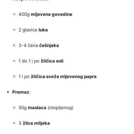
400g
mljevene govedine
2 glavice
luka
3-4 čena
češnjaka
1 do 1 i po
žličica soli
1 i po
žličica sveže mljevenog papra
Premaz
:
50g
maslaca
(otopljenog)
3
žlice mlijeka