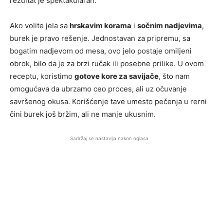
rezultat je spektakularan.
Ako volite jela sa
hrskavim korama
i
sočnim nadjevima
,
burek je pravo rešenje. Jednostavan za pripremu, sa
bogatim nadjevom od mesa, ovo jelo postaje omiljeni
obrok, bilo da je za brzi ručak ili posebne prilike. U ovom
receptu, koristimo
gotove kore za savijače
, što nam
omogućava da ubrzamo ceo proces, ali uz očuvanje
savršenog okusa. Korišćenje tave umesto pečenja u rerni
čini burek još bržim, ali ne manje ukusnim.
Sadržaj se nastavlja nakon oglasa