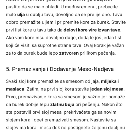
pustite da se malo ohladi. U međuvremenu, prebacite
malo
ulja
u dublju tavu, dovoljno da se prelije dno. Tavu
dobro premažite uljem i pripremite kore za burek. Stavite
prvi list kore u tavu tako da
delovi kore vire izvan tave
.
Ako vam kore nisu dovoljno duge, dodajte još jedan list
koji će visiti sa suprotne strane tave. Ovaj korak je važan
za to da burek bude lepo
zatvoren
prilikom pečenja.
5. Premazivanje i Dodavanje Meso-Nadjeva
Svaki sloj kore premažite sa smesom od jaja,
mlijeka i
maslaca
. Zatim, na prvi sloj kora stavite
jedan sloj mesa
.
Prvo, premazivanje kora sa smesom je važno jer pomaže
da burek dobije lepu
zlatnu boju
pri pečenju. Nakon što
ste postavili prvi sloj mesa, prekrivaćete ga sa novim
slojem kora i opet premazivati smesom. Nastavite sa
slojevima kora i mesa dok ne postignete željenu debljinu