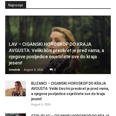
Najnovije
LAV – CIGANSKI HOROSKOP DO KRAJA
AVGUSTA: Veliki lični preokret je pred vama, a
njegove posljedice osjetićete sve do kraja
jeseni!
Urednik
-
August 9, 2026
0
BLIZANCI – CIGANSKI HOROSKOP DO KRAJA
AVGUSTA: Veliki životni preokret je pred vama,
a njegove posljedice osjetićete sve do kraja
jeseni!
August 9, 2026