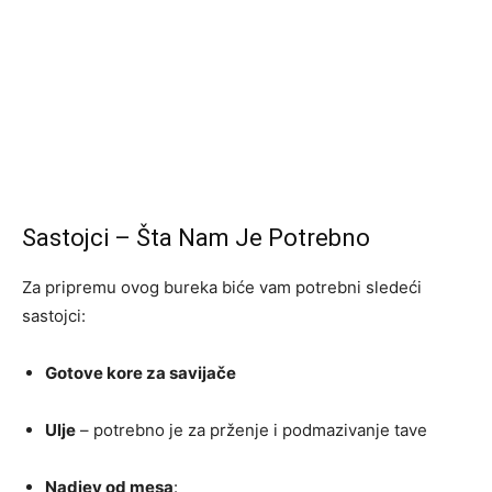
Sastojci – Šta Nam Je Potrebno
Za pripremu ovog bureka biće vam potrebni sledeći
sastojci:
Gotove kore za savijače
Ulje
– potrebno je za prženje i podmazivanje tave
Nadjev od mesa
: