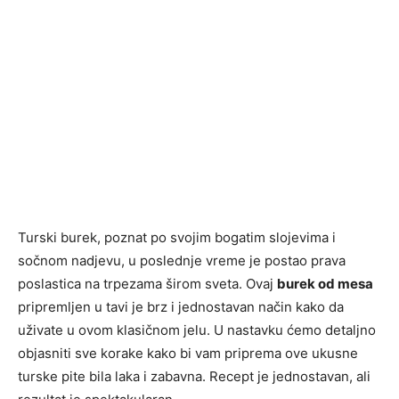
Turski burek, poznat po svojim bogatim slojevima i
sočnom nadjevu, u poslednje vreme je postao prava
poslastica na trpezama širom sveta. Ovaj
burek od mesa
pripremljen u tavi je brz i jednostavan način kako da
uživate u ovom klasičnom jelu. U nastavku ćemo detaljno
objasniti sve korake kako bi vam priprema ove ukusne
turske pite bila laka i zabavna. Recept je jednostavan, ali