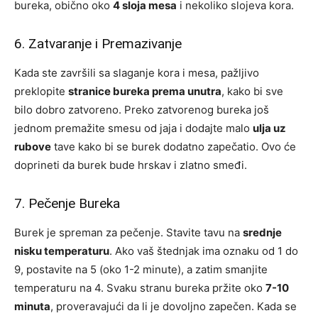
bureka, obično oko
4 sloja mesa
i nekoliko slojeva kora.
6. Zatvaranje i Premazivanje
Kada ste završili sa slaganje kora i mesa, pažljivo
preklopite
stranice bureka prema unutra
, kako bi sve
bilo dobro zatvoreno. Preko zatvorenog bureka još
jednom premažite smesu od jaja i dodajte malo
ulja uz
rubove
tave kako bi se burek dodatno zapečatio. Ovo će
doprineti da burek bude hrskav i zlatno smeđi.
7. Pečenje Bureka
Burek je spreman za pečenje. Stavite tavu na
srednje
nisku temperaturu
. Ako vaš štednjak ima oznaku od 1 do
9, postavite na 5 (oko 1-2 minute), a zatim smanjite
temperaturu na 4. Svaku stranu bureka pržite oko
7-10
minuta
, proveravajući da li je dovoljno zapečen. Kada se