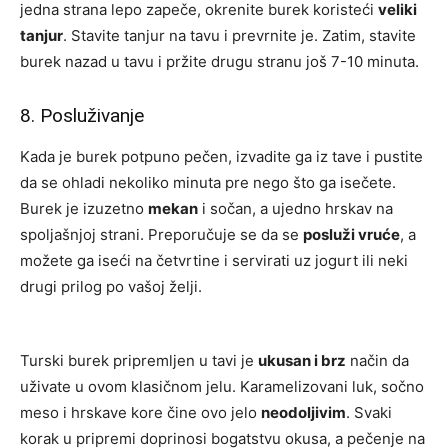
jedna strana lepo zapeče, okrenite burek koristeći
veliki
tanjur
. Stavite tanjur na tavu i prevrnite je. Zatim, stavite
burek nazad u tavu i pržite drugu stranu još 7-10 minuta.
8. Posluživanje
Kada je burek potpuno pečen, izvadite ga iz tave i pustite
da se ohladi nekoliko minuta pre nego što ga isečete.
Burek je izuzetno
mekan
i sočan, a ujedno hrskav na
spoljašnjoj strani. Preporučuje se da se
posluži vruće
, a
možete ga iseći na četvrtine i servirati uz jogurt ili neki
drugi prilog po vašoj želji.
Turski burek pripremljen u tavi je
ukusan i brz
način da
uživate u ovom klasičnom jelu. Karamelizovani luk, sočno
meso i hrskave kore čine ovo jelo
neodoljivim
. Svaki
korak u pripremi doprinosi bogatstvu okusa, a pečenje na