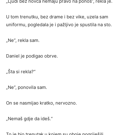
„Ljudi bez novca nemaju pravo na ponos“, rekla je.
U tom trenutku, bez drame i bez vike, uzela sam
uniformu, pogledala je i pažljivo je spustila na sto.
„Ne“, rekla sam.
Daniel je podigao obrve.
„Šta si rekla?“
„Ne“, ponovila sam.
On se nasmijao kratko, nervozno.
„Nemaš gdje da ideš.“
To je bio trenutak u kojem su oboje pogriješili.