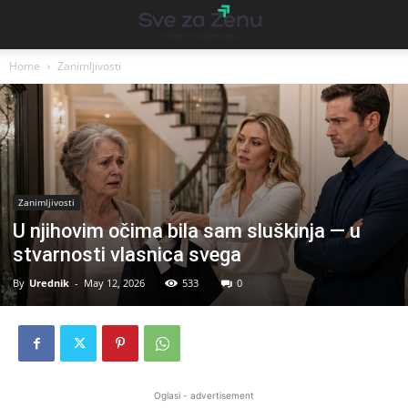
Home
Zanimljivosti
Zanimljivosti
U njihovim očima bila sam sluškinja — u
stvarnosti vlasnica svega
By
Urednik
-
May 12, 2026
533
0
Oglasi - advertisement