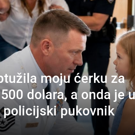
optužila moju ćerku za
a 500 dolara, a onda je 
policijski pukovnik