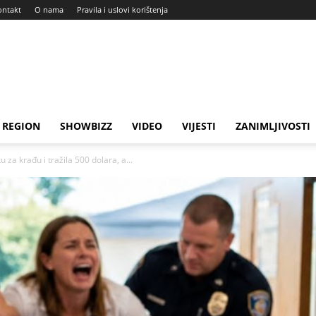
ontakt
O nama
Pravila i uslovi korištenja
REGION
SHOWBIZZ
VIDEO
VIJESTI
ZANIMLJIVOSTI
u za krađu i tražila 500 dolara, a...