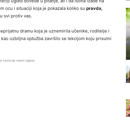
iji ugled dovede u pitanje, ali i da istina izađe na
om ocu i situaciji koja je pokazala koliko su
pravda,
u svi protiv vas.
eprijatnu dramu koja je uznemirila učenike, roditelje i
kao ozbiljna optužba završilo se lekcijom koju prisutni
se nastavlja nakon oglasa