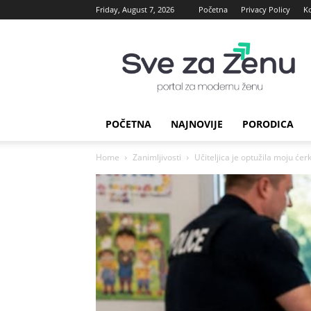
Friday, August 7, 2026
Početna
Privacy Policy
K
sve
za
Zenu
POČETNA
NAJNOVIJE
PORODICA
Home
Zanimljivosti
Učiteljica je optužila moju ćerk