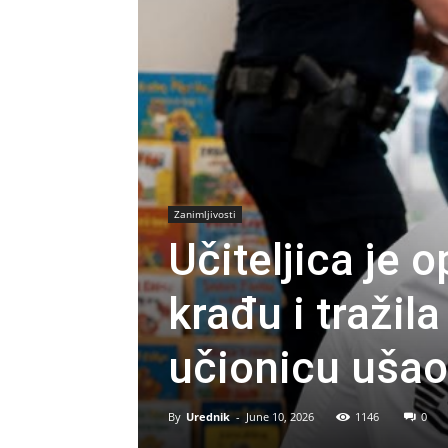
Zanimljivosti
Učiteljica je 
krađu i tražil
učionicu ušao 
By
Urednik
-
June 10, 2026
1146
0