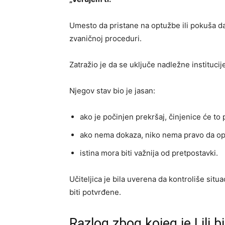
Umesto da pristane na optužbe ili pokuša da 
zvaničnoj proceduri.
Zatražio je da se uključe nadležne institucije
Njegov stav bio je jasan:
ako je počinjen prekršaj, činjenice će to 
ako nema dokaza, niko nema pravo da op
istina mora biti važnija od pretpostavki.
Učiteljica je bila uverena da kontroliše situa
biti potvrđene.
Razlog zbog kojeg je Lili b