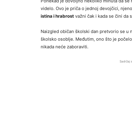
Ponekad je dovoljno nekoliko minuta da se neč
videlo. Ovo je priča o jednoj devojčici, njen
istina i hrabrost
važni čak i kada se čini da s
Naizgled običan školski dan pretvorio se u n
školsko osoblje. Međutim, ono što je počelo 
nikada neće zaboraviti.
Sadržaj 