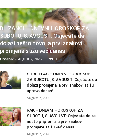
BLIZANCI – DNEVNI HOROSKOP ZA
SUBOTU, 8. AVGUST: Osjećate da
dolazi nešto novo, a prvi znakovi
promjene stižu već danas!
Urednik
-
August 7, 2026
0
STRIJELAC – DNEVNI HOROSKOP
ZA SUBOTU, 8. AVGUST: Osjećate da
dolazi promjena, a prvi znakovi stižu
upravo danas!
August 7, 2026
RAK – DNEVNI HOROSKOP ZA
SUBOTU, 8. AVGUST: Osjećate da se
nešto priprema, a prvi znakovi
promjene stižu već danas!
August 7, 2026