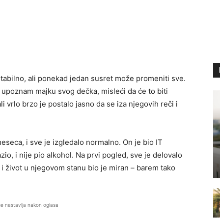
tabilno, ali ponekad jedan susret može promeniti sve.
a upoznam majku svog dečka, misleći da će to biti
 vrlo brzo je postalo jasno da se iza njegovih reči i
seca, i sve je izgledalo normalno. On je bio IT
zio, i nije pio alkohol. Na prvi pogled, sve je delovalo
o i život u njegovom stanu bio je miran – barem tako
se nastavlja nakon oglasa