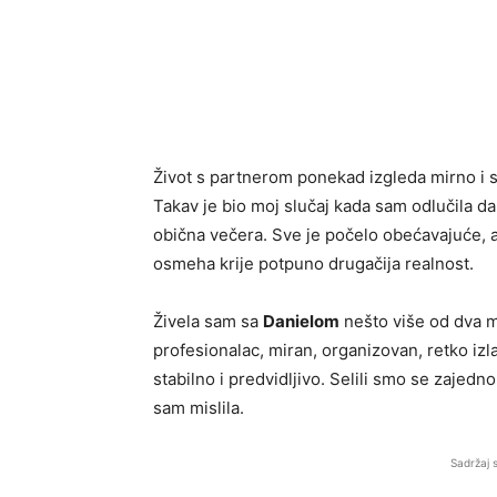
Život s partnerom ponekad izgleda mirno i s
Takav je bio moj slučaj kada sam odlučila d
obična večera. Sve je počelo obećavajuće, ali
osmeha krije potpuno drugačija realnost.
Živela sam sa
Danielom
nešto više od dva me
profesionalac, miran, organizovan, retko izla
stabilno i predvidljivo. Selili smo se zajedn
sam mislila.
Sadržaj 