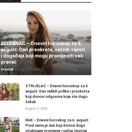
BLIZANAC – Dnevni horoskop za 6.
avgust: Dan preokreta, važnih vijesti
i događaja koji mogu promijeniti vaš
pravac
Urednik
-
August 5, 2026
STRIJELAC – Dnevni horoskop za 6.
avgust: Dan velikih prilika i preokreta
koji donosi odgovore koje ste dugo
čekali
August 5, 2026
RAK – Dnevni horoskop za 6. avgust:
Pred vama je dan koji donosi dugo
očekivane promjene i važne životne