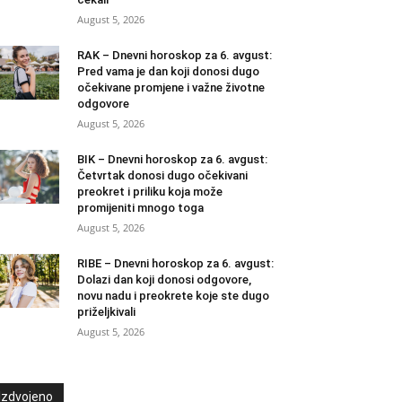
August 5, 2026
RAK – Dnevni horoskop za 6. avgust:
Pred vama je dan koji donosi dugo
očekivane promjene i važne životne
odgovore
August 5, 2026
BIK – Dnevni horoskop za 6. avgust:
Četvrtak donosi dugo očekivani
preokret i priliku koja može
promijeniti mnogo toga
August 5, 2026
RIBE – Dnevni horoskop za 6. avgust:
Dolazi dan koji donosi odgovore,
novu nadu i preokrete koje ste dugo
priželjkivali
August 5, 2026
Izdvojeno