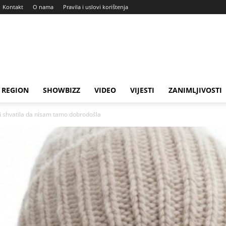
Kontakt
O nama
Pravila i uslovi korištenja
REGION
SHOWBIZZ
VIDEO
VIJESTI
ZANIMLJIVOSTI
 shvatila da nisam tamo dobrodošla