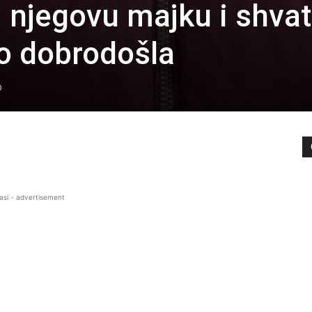
njegovu majku i shvat
o dobrodošla
0
asi - advertisement