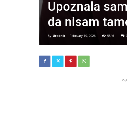
Upoznala sam 
da nisam tam
By
Urednik
-
February 10, 2026
5546
Ogl