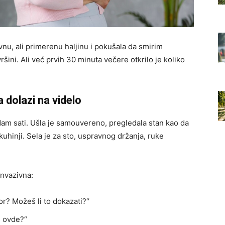
vnu, ali primerenu haljinu i pokušala da smirim
šini. Ali već prvih 30 minuta večere otkrilo je koliko
 dolazi na videlo
dam sati. Ušla je samouvereno, pregledala stan kao da
kuhinji. Sela je za sto, uspravnog držanja, ruke
invazivna:
vor? Možeš li to dokazati?“
š ovde?“