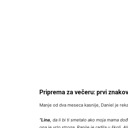
Priprema za večeru: prvi znako
Manje od dva meseca kasnije, Daniel je rek
“Lina,
da li bi ti smetalo ako moja mama do
ona je vrlo stroga. Ranije je radila u školi. Al