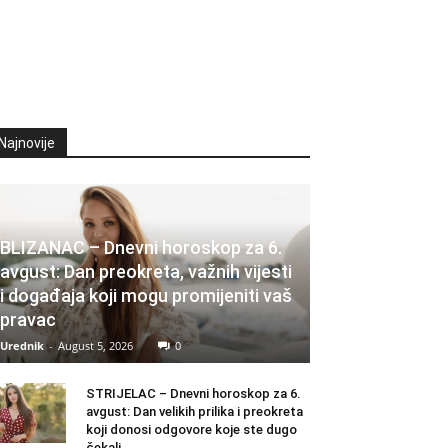
Najnovije
BLIZANAC – Dnevni horoskop za 6.
avgust: Dan preokreta, važnih vijesti
i događaja koji mogu promijeniti vaš
pravac
Urednik
-
August 5, 2026
0
STRIJELAC – Dnevni horoskop za 6.
avgust: Dan velikih prilika i preokreta
koji donosi odgovore koje ste dugo
čekali