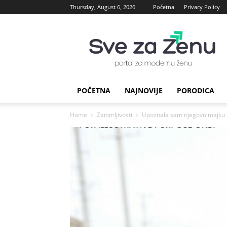
Thursday, August 6, 2026
Početna
Privacy Policy
sve
za
Zenu
POČETNA
NAJNOVIJE
PORODICA
Home
Zanimljivosti
Upoznala sam njegovu majku i