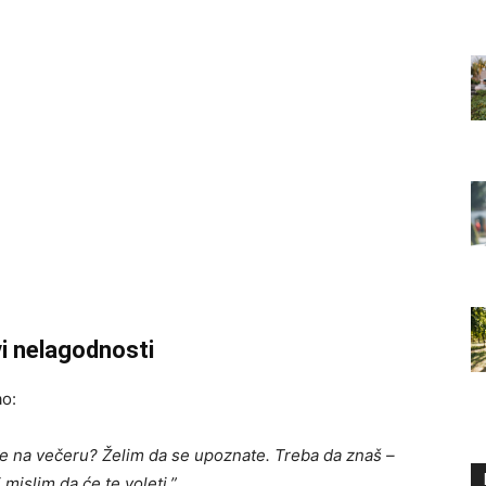
vi nelagodnosti
ao:
đe na večeru? Želim da se upoznate. Treba da znaš –
i mislim da će te voleti.”