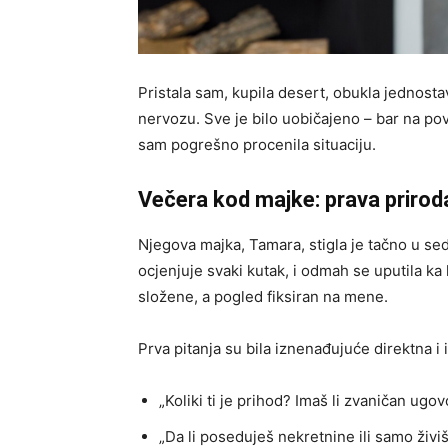
Pristala sam, kupila desert, obukla jednosta
nervozu. Sve je bilo uobičajeno – bar na povr
sam pogrešno procenila situaciju.
Večera kod majke: prava priroda
Njegova majka, Tamara, stigla je tačno u se
ocjenjuje svaki kutak, i odmah se uputila ka 
složene, a pogled fiksiran na mene.
Prva pitanja su bila iznenađujuće direktna i 
„Koliki ti je prihod? Imaš li zvaničan ugo
„Da li poseduješ nekretnine ili samo živi