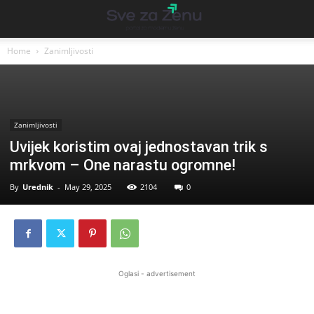
Home
Zanimljivosti
Zanimljivosti
Uvijek koristim ovaj jednostavan trik s
mrkvom – One narastu ogromne!
By
Urednik
-
May 29, 2025
2104
0
Oglasi - advertisement