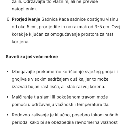
zalili. Održavajte tlo vlažnim, ali ne previše
natopljenim.
Prorjeđivanje
Sadnica Kada sadnice dostignu visinu
od oko 5 cm, prorijedite ih na razmak od 3-5 cm. Ovaj
korak je ključan za omogućavanje prostora za rast
korijena.
Saveti za još veće mrkve
Izbegavajte prekomerno korišćenje svježeg gnoja ili
gnojiva s visokim sadržajem dušika, jer to može
izazvati bujan rast lišća, ali slab razvoj korena.
Malčiranje tla slami ili pokošenom travom može
pomoći u održavanju vlažnosti i temperature tla.
Redovno zalivanje je ključno, posebno tokom sušnih
perioda, kako bi se obezbedila ravnomerna vlažnost.