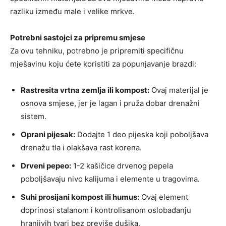
razliku između male i velike mrkve.
Potrebni sastojci za pripremu smjese
Za ovu tehniku, potrebno je pripremiti specifičnu
mješavinu koju ćete koristiti za popunjavanje brazdi:
Rastresita vrtna zemlja ili kompost:
Ovaj materijal je
osnova smjese, jer je lagan i pruža dobar drenažni
sistem.
Oprani pijesak:
Dodajte 1 deo pijeska koji poboljšava
drenažu tla i olakšava rast korena.
Drveni pepeo:
1-2 kašičice drvenog pepela
poboljšavaju nivo kalijuma i elemente u tragovima.
Suhi prosijani kompost ili humus:
Ovaj element
doprinosi stalanom i kontrolisanom oslobađanju
hranjivih tvari bez previše dušika.