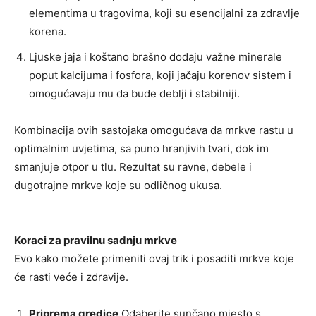
elementima u tragovima, koji su esencijalni za zdravlje
korena.
Ljuske jaja i koštano brašno dodaju važne minerale
poput kalcijuma i fosfora, koji jačaju korenov sistem i
omogućavaju mu da bude deblji i stabilniji.
Kombinacija ovih sastojaka omogućava da mrkve rastu u
optimalnim uvjetima, sa puno hranjivih tvari, dok im
smanjuje otpor u tlu. Rezultat su ravne, debele i
dugotrajne mrkve koje su odličnog ukusa.
Koraci za pravilnu sadnju mrkve
Evo kako možete primeniti ovaj trik i posaditi mrkve koje
će rasti veće i zdravije.
Priprema gredice
Odaberite sunčano mjesto s