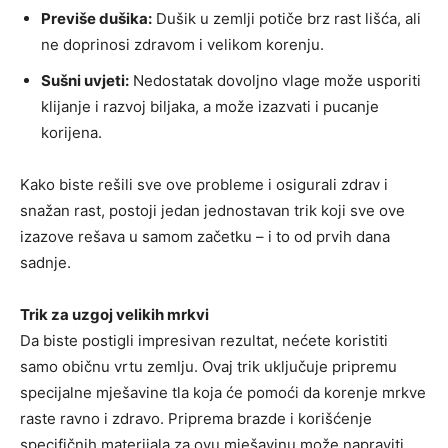
Previše dušika:
Dušik u zemlji potiče brz rast lišća, ali
ne doprinosi zdravom i velikom korenju.
Sušni uvjeti:
Nedostatak dovoljno vlage može usporiti
klijanje i razvoj biljaka, a može izazvati i pucanje
korijena.
Kako biste rešili sve ove probleme i osigurali zdrav i
snažan rast, postoji jedan jednostavan trik koji sve ove
izazove rešava u samom začetku – i to od prvih dana
sadnje.
Trik za uzgoj velikih mrkvi
Da biste postigli impresivan rezultat, nećete koristiti
samo običnu vrtu zemlju. Ovaj trik uključuje pripremu
specijalne mješavine tla koja će pomoći da korenje mrkve
raste ravno i zdravo. Priprema brazde i korišćenje
specifičnih materijala za ovu mješavinu može napraviti