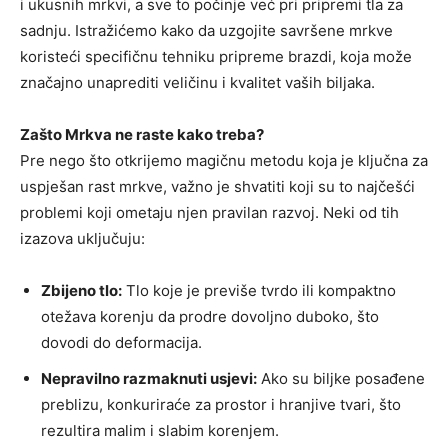
i ukusnih mrkvi, a sve to počinje već pri pripremi tla za
sadnju. Istražićemo kako da uzgojite savršene mrkve
koristeći specifičnu tehniku pripreme brazdi, koja može
značajno unaprediti veličinu i kvalitet vaših biljaka.
Zašto Mrkva ne raste kako treba?
Pre nego što otkrijemo magičnu metodu koja je ključna za
uspješan rast mrkve, važno je shvatiti koji su to najčešći
problemi koji ometaju njen pravilan razvoj. Neki od tih
izazova uključuju:
Zbijeno tlo:
Tlo koje je previše tvrdo ili kompaktno
otežava korenju da prodre dovoljno duboko, što
dovodi do deformacija.
Nepravilno razmaknuti usjevi:
Ako su biljke posađene
preblizu, konkuriraće za prostor i hranjive tvari, što
rezultira malim i slabim korenjem.