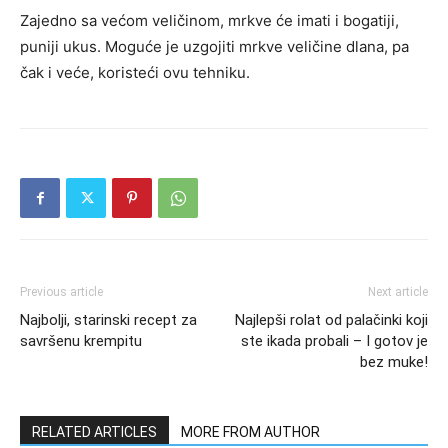
Zajedno sa većom veličinom, mrkve će imati i bogatiji,
puniji ukus. Moguće je uzgojiti mrkve veličine dlana, pa
čak i veće, koristeći ovu tehniku.
Previous article
Next article
Najbolji, starinski recept za
Najlepši rolat od palačinki koji
savršenu krempitu
ste ikada probali – I gotov je
bez muke!
RELATED ARTICLES
MORE FROM AUTHOR