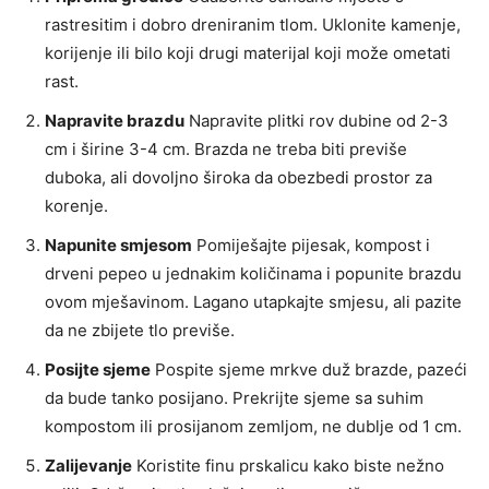
rastresitim i dobro dreniranim tlom. Uklonite kamenje,
korijenje ili bilo koji drugi materijal koji može ometati
rast.
Napravite brazdu
Napravite plitki rov dubine od 2-3
cm i širine 3-4 cm. Brazda ne treba biti previše
duboka, ali dovoljno široka da obezbedi prostor za
korenje.
Napunite smjesom
Pomiješajte pijesak, kompost i
drveni pepeo u jednakim količinama i popunite brazdu
ovom mješavinom. Lagano utapkajte smjesu, ali pazite
da ne zbijete tlo previše.
Posijte sjeme
Pospite sjeme mrkve duž brazde, pazeći
da bude tanko posijano. Prekrijte sjeme sa suhim
kompostom ili prosijanom zemljom, ne dublje od 1 cm.
Zalijevanje
Koristite finu prskalicu kako biste nežno