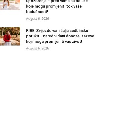
upozorenje – pred vama su odluke
koje mogu promijeniti tok vaše
budućnosti!
August 6, 2026
RIBE: Zvijezde vam šalju sudbinsku
poruku – naredni dani donose izazove
koji mogu promijeniti vaš život!
August 6, 2026