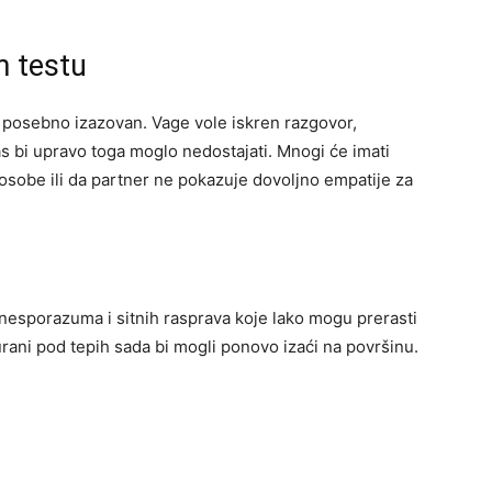
m testu
i posebno izazovan. Vage vole iskren razgovor,
 bi upravo toga moglo nedostajati. Mnogi će imati
 osobe ili da partner ne pokazuje dovoljno empatije za
 nesporazuma i sitnih rasprava koje lako mogu prerasti
gurani pod tepih sada bi mogli ponovo izaći na površinu.