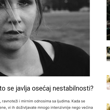
o se javlja osećaj nestabilnosti?
, ravnoteži i mirnim odnosima sa ljudima. Kada se
ene, vi ih doživljavate mnogo intenzivnije nego većina