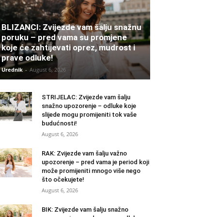
BLIZANCI: Zvijezde vam šalju snažnu
poruku – pred vama su promjene
koje će zahtijevati oprez, mudrost i
prave odluke!
Urednik
-
August 6, 2026
STRIJELAC: Zvijezde vam šalju
snažno upozorenje – odluke koje
slijede mogu promijeniti tok vaše
budućnosti!
August 6, 2026
RAK: Zvijezde vam šalju važno
upozorenje – pred vama je period koji
može promijeniti mnogo više nego
što očekujete!
August 6, 2026
BIK: Zvijezde vam šalju snažno