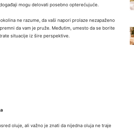
 događaji mogu delovati posebno opterećujuće.
s okolina ne razume, da vaši napori prolaze nezapaženo
u spremni da vam je pruže. Međutim, umesto da se borite
ate situacije iz šire perspektive.
ja
sred oluje, ali važno je znati da nijedna oluja ne traje