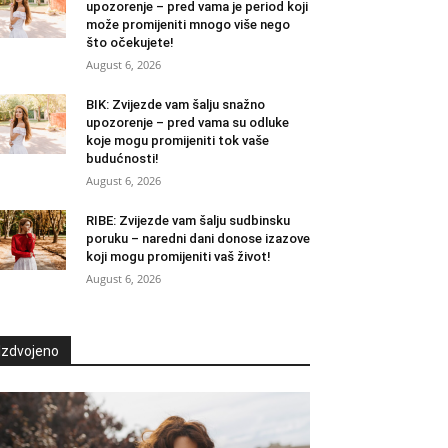
upozorenje – pred vama je period koji
može promijeniti mnogo više nego
što očekujete!
August 6, 2026
BIK: Zvijezde vam šalju snažno
upozorenje – pred vama su odluke
koje mogu promijeniti tok vaše
budućnosti!
August 6, 2026
RIBE: Zvijezde vam šalju sudbinsku
poruku – naredni dani donose izazove
koji mogu promijeniti vaš život!
August 6, 2026
Izdvojeno