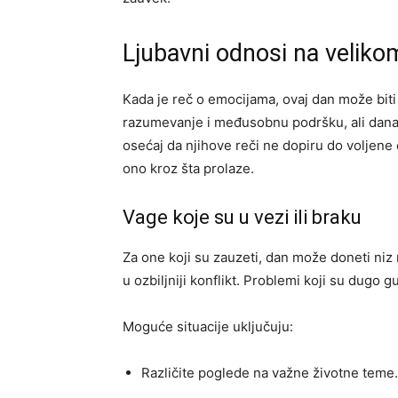
Ljubavni odnosi na veliko
Kada je reč o emocijama, ovaj dan može bit
razumevanje i međusobnu podršku, ali danas
osećaj da njihove reči ne dopiru do voljene
ono kroz šta prolaze.
Vage koje su u vezi ili braku
Za one koji su zauzeti, dan može doneti niz
u ozbiljniji konflikt. Problemi koji su dugo 
Moguće situacije uključuju:
Različite poglede na važne životne teme.