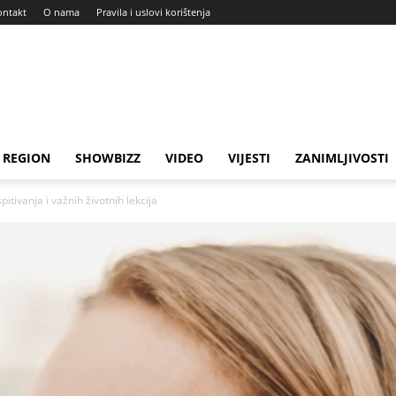
ontakt
O nama
Pravila i uslovi korištenja
REGION
SHOWBIZZ
VIDEO
VIJESTI
ZANIMLJIVOSTI
tivanja i važnih životnih lekcija