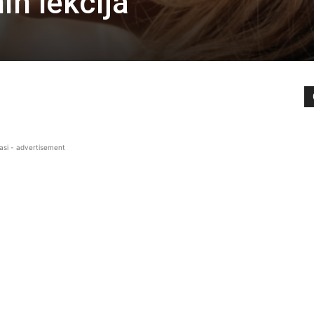
ih lekcija
asi - advertisement