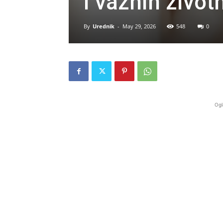
i važnih životn
By
Urednik
-
May 29, 2026
548
0
Ogl