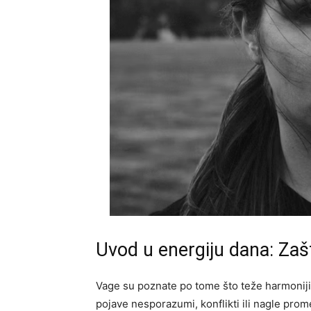
Uvod u energiju dana: Zašt
Vage su poznate po tome što teže harmoniji
pojave nesporazumi, konflikti ili nagle prom