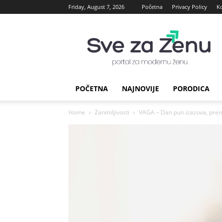
Friday, August 7, 2026
Početna
Privacy Policy
K
sve
za
Zenu
POČETNA
NAJNOVIJE
PORODICA
Home
Zanimljivosti
VAGA – Dan pun izazova, preispi