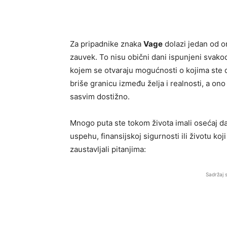
Za pripadnike znaka
Vage
dolazi jedan od on
zauvek. To nisu obični dani ispunjeni sva
kojem se otvaraju mogućnosti o kojima ste 
briše granicu između želja i realnosti, a on
sasvim dostižno.
Mnogo puta ste tokom života imali osećaj da č
uspehu, finansijskoj sigurnosti ili životu koj
zaustavljali pitanjima:
Sadržaj 