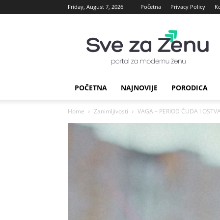
Friday, August 7, 2026
Početna
Privacy Policy
K
sve
za
Zenu
POČETNA
NAJNOVIJE
PORODICA
Home
Zanimljivosti
VAGA – PERIOD ČUDA I OSTVARE