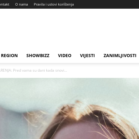
ontakt
O nama
Pravila i uslovi korištenja
REGION
SHOWBIZZ
VIDEO
VIJESTI
ZANIMLJIVOSTI
NJA: Pred vama su dani kada snovi...