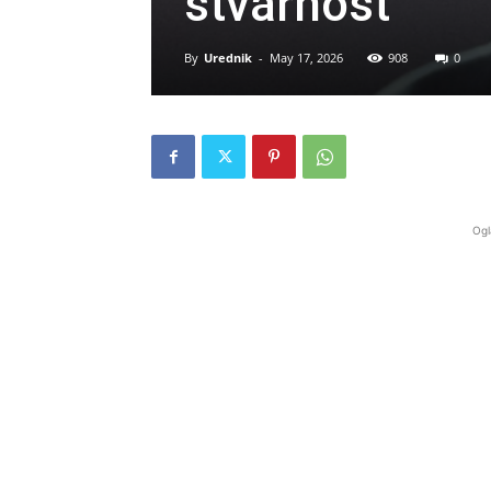
stvarnost
By
Urednik
-
May 17, 2026
908
0
Ogl