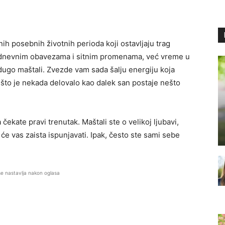
ih posebnih životnih perioda koji ostavljaju trag
kodnevnim obavezama i sitnim promenama, već vreme u
dugo maštali. Zvezde vam sada šalju energiju koja
o što je nekada delovalo kao dalek san postaje nešto
ekate pravi trenutak. Maštali ste o velikoj ljubavi,
i će vas zaista ispunjavati. Ipak, često ste sami sebe
se nastavlja nakon oglasa