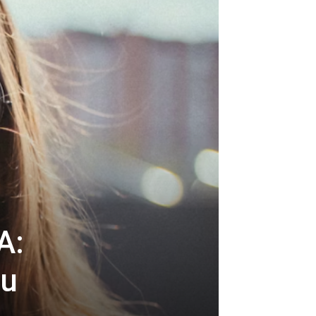
A:
ju