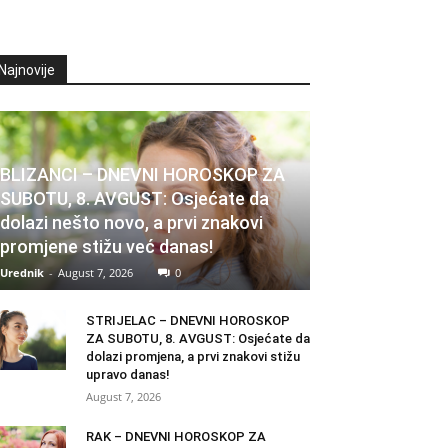
Najnovije
BLIZANCI – DNEVNI HOROSKOP ZA
SUBOTU, 8. AVGUST: Osjećate da
dolazi nešto novo, a prvi znakovi
promjene stižu već danas!
Urednik
-
August 7, 2026
0
STRIJELAC – DNEVNI HOROSKOP
ZA SUBOTU, 8. AVGUST: Osjećate da
dolazi promjena, a prvi znakovi stižu
upravo danas!
August 7, 2026
RAK – DNEVNI HOROSKOP ZA