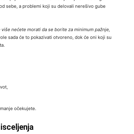
d sebe, a problemi koji su delovali nerešivo gube
a više nećete morati da se borite za minimum pažnje,
vole sada će to pokazivati otvoreno, dok će oni koji su
ta.
vot,
jmanje očekujete.
 isceljenja