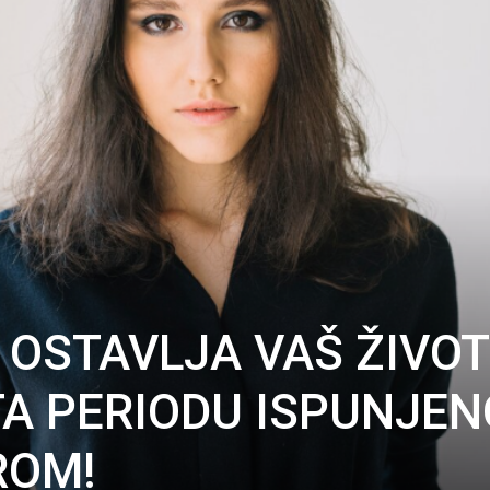
 OSTAVLJA VAŠ ŽIVOT 
A PERIODU ISPUNJE
ROM!