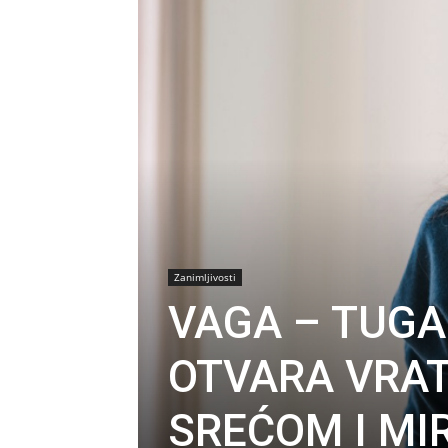
Zanimljivosti
VAGA – TUGA
OTVARA VRAT
SREĆOM I MI