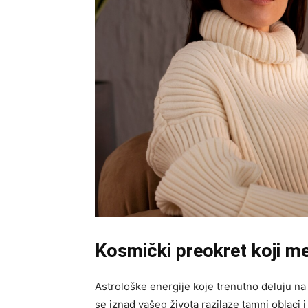
Kosmički preokret koji m
Astrološke energije koje trenutno deluju n
se iznad vašeg života razilaze tamni oblaci 