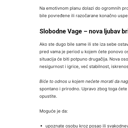
Na emotivnom planu dolazi do ogromnih prom
bile povređene ili razočarane konačno uspev
Slobodne Vage – nova ljubav br
Ako ste dugo bile same ili ste iza sebe osta
pred vama je period u kojem ćete ponovo os
situacija će biti potpuno drugačija. Nova oso
nesigurnost i igrice, već stabilnost, iskrenost
Biće to odnos u kojem nećete morati da nag
spontano i prirodno. Upravo zbog toga ćet
opustite.
Moguće je da:
upoznate osobu kroz posao ili svakodne