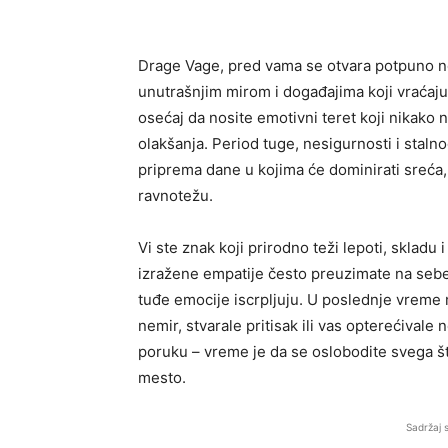
Drage Vage, pred vama se otvara potpuno no
unutrašnjim mirom i događajima koji vraćaj
osećaj da nosite emotivni teret koji nikako
olakšanja. Period tuge, nesigurnosti i stalno
priprema dane u kojima će dominirati sreća,
ravnotežu.
Vi ste znak koji prirodno teži lepoti, skladu
izražene empatije često preuzimate na sebe
tuđe emocije iscrpljuju. U poslednje vreme
nemir, stvarale pritisak ili vas opterećival
poruku – vreme je da se oslobodite svega št
mesto.
Sadržaj 