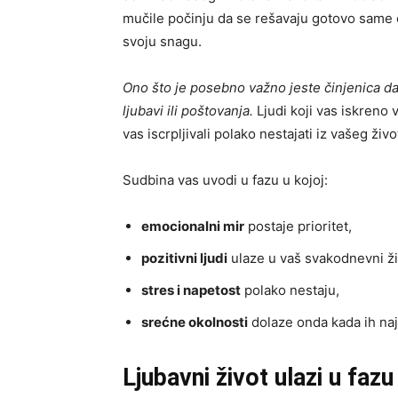
mučile počinju da se rešavaju gotovo same o
svoju snagu.
Ono što je posebno važno jeste činjenica d
ljubavi ili poštovanja.
Ljudi koji vas iskreno 
vas iscrpljivali polako nestajati iz vašeg živo
Sudbina vas uvodi u fazu u kojoj:
emocionalni mir
postaje prioritet,
pozitivni ljudi
ulaze u vaš svakodnevni ži
stres i napetost
polako nestaju,
srećne okolnosti
dolaze onda kada ih na
Ljubavni život ulazi u fazu