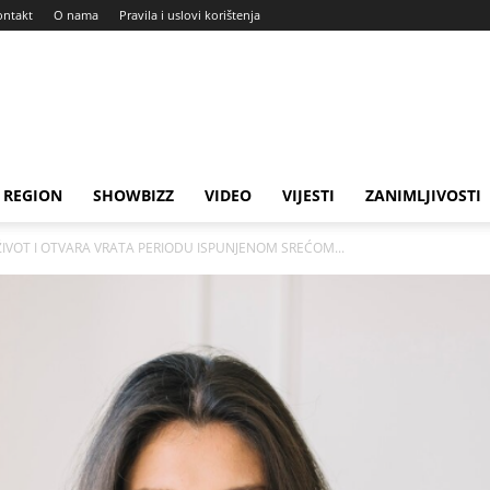
ontakt
O nama
Pravila i uslovi korištenja
REGION
SHOWBIZZ
VIDEO
VIJESTI
ZANIMLJIVOSTI
ŽIVOT I OTVARA VRATA PERIODU ISPUNJENOM SREĆOM...