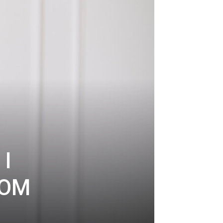
I
NOM