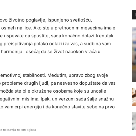
vo životno poglavlje, ispunjeno svetlošću,
u osmeh na lice. Ako ste u prethodnim mesecima imale
 ne uspevate da spustite, sada konačno dolazi trenutak
g preispitivanja polako odlazi iza vas, a sudbina vam
 harmonija i osećaj da se život napokon vraća u
 i emotivnoj stabilnosti. Međutim, upravo zbog svoje
 probleme drugih ljudi, pa nesvesno dopuštate da vas
 možda ste bile okružene osobama koje su unosile
e negativnim mislima. Ipak, univerzum sada šalje snažnu
o vam crpi energiju i da konačno stavite sebe na prvo
se nastavlja nakon oglasa