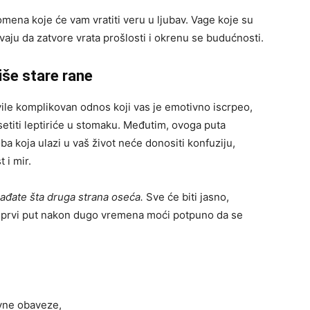
ena koje će vam vratiti veru u ljubav. Vage koje su
aju da zatvore vrata prošlosti i okrenu se budućnosti.
iše stare rane
vile komplikovan odnos koji vas je emotivno iscrpeo,
etiti leptiriće u stomaku. Međutim, ovoga puta
ba koja ulazi u vaš život neće donositi konfuziju,
 i mir.
ađate šta druga strana oseća.
Sve će biti jasno,
e prvi put nakon dugo vremena moći potpuno da se
vne obaveze,