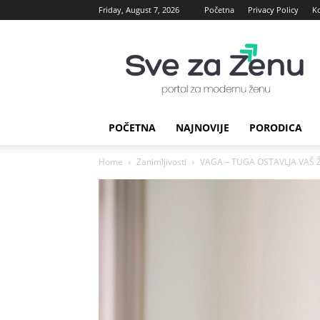
Friday, August 7, 2026
Početna
Privacy Policy
K
sve
za
Zenu
POČETNA
NAJNOVIJE
PORODICA
Home
Zanimljivosti
VAGA – TUGA OSTAVLJA VAŠ 