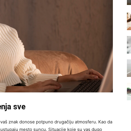
enja sve
a vaš znak donose potpuno drugačiju atmosferu. Kao da
i ustupaju mesto suncu. Situacije koje su vas dugo