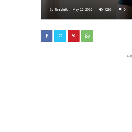
By
Urednik
-
May 26, 2026
1293
0
Ogl