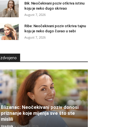
Bik: Neočekivani poziv otkriva istinu
koju je neko dugo skrivao
August 7, 2026
Ribe: Neočekivani poziv otkriva tajnu
koju je neko dugo čuvao u sebi
August 7, 2026
Izdvojeno
Blizanac: Neočekivani poziv donosi
priznanje koje mijenja sve što ste
mislili
Urednik
-
August 7, 2026