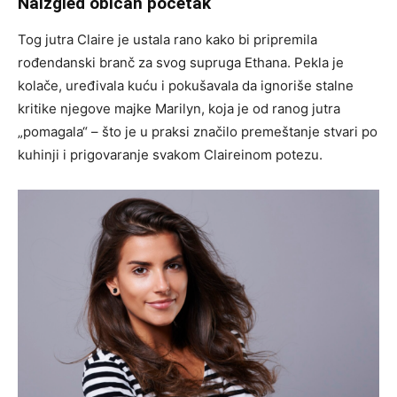
Naizgled običan početak
Tog jutra Claire je ustala rano kako bi pripremila
rođendanski branč za svog supruga Ethana. Pekla je
kolače, uređivala kuću i pokušavala da ignoriše stalne
kritike njegove majke Marilyn, koja je od ranog jutra
„pomagala“ – što je u praksi značilo premeštanje stvari po
kuhinji i prigovaranje svakom Claireinom potezu.