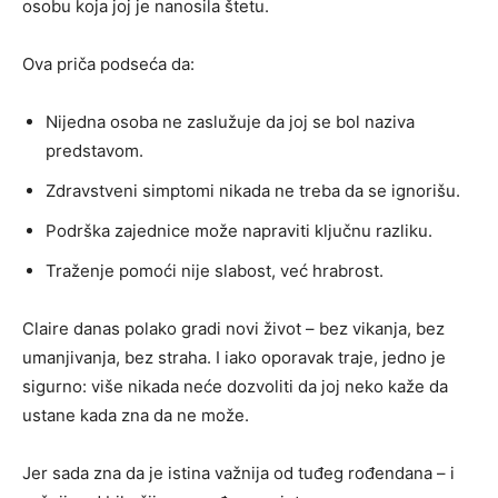
osobu koja joj je nanosila štetu.
Ova priča podseća da:
Nijedna osoba ne zaslužuje da joj se bol naziva
predstavom.
Zdravstveni simptomi nikada ne treba da se ignorišu.
Podrška zajednice može napraviti ključnu razliku.
Traženje pomoći nije slabost, već hrabrost.
Claire danas polako gradi novi život – bez vikanja, bez
umanjivanja, bez straha. I iako oporavak traje, jedno je
sigurno: više nikada neće dozvoliti da joj neko kaže da
ustane kada zna da ne može.
Jer sada zna da je istina važnija od tuđeg rođendana – i