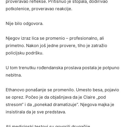
proveravao reflekse. Pritisnuo je stopala, dodirivao
potkolenice, proveravao reakcije.
Nije bilo odgovora.
Njegov izraz lica se promenio – profesionalno, ali
primetno. Nakon još jedne provere, tiho je zatražio
policijsku podršku.
U tom trenutku rođendanska proslava postala je potpuno
nebitna.
Ethanovo ponašanje se promenilo. Umesto besa, pojavio
se oprez. Počeo je da objašnjava da je Claire „pod
stresom“ i da „ponekad dramatizuje“. Njegova majka je
insistirala da je sve predstava.
Ali medicinski testovi su govorili drugačije.