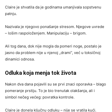
Claire je shvatila da je godinama umanjivala sopstvenu
patnju.
Nazivala je njegovo ponašanje stresom. Njegove uvrede
– lošim raspoloženjem. Manipulaciju – brigom.
Ali tog dana, dok nije mogla da pomeri noge, postalo je
jasno da problem nije u njenoj „drami“, već u toksičnoj
dinamici odnosa.
Odluka koja menja tok života
Nakon dva dana pojavili su se prvi znaci oporavka – blago
pomeranje prstiju. To je bio trenutak olakšanja, ali i
simbol nečeg većeg: povratka kontrole.
Claire je donela ključnu odluku – nije se vratila kući.