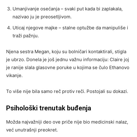
Umanjivanje osećanja – svaki put kada bi zaplakala,
nazivao ju je preosetljivom.
Uticaj njegove majke – stalne optužbe da manipuliše i
traži pažnju.
Njena sestra Megan, koju su bolničari kontaktirali, stigla
je ubrzo. Donela je još jednu važnu informaciju: Claire joj
je ranije slala glasovne poruke u kojima se čulo Ethanovo
vikanje.
To više nije bila samo reč protiv reči. Postojali su dokazi.
Psihološki trenutak buđenja
Možda najvažniji deo ove priče nije bio medicinski nalaz,
već unutrašnji preokret.