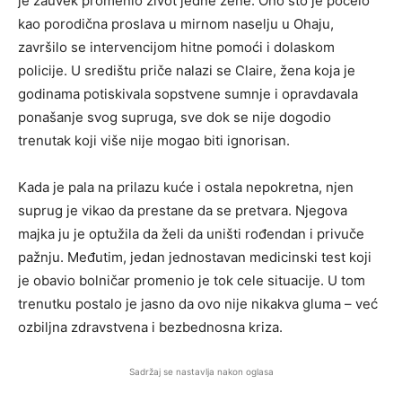
je zauvek promenio život jedne žene. Ono što je počelo
kao porodična proslava u mirnom naselju u Ohaju,
završilo se intervencijom hitne pomoći i dolaskom
policije. U središtu priče nalazi se Claire, žena koja je
godinama potiskivala sopstvene sumnje i opravdavala
ponašanje svog supruga, sve dok se nije dogodio
trenutak koji više nije mogao biti ignorisan.
Kada je pala na prilazu kuće i ostala nepokretna, njen
suprug je vikao da prestane da se pretvara. Njegova
majka ju je optužila da želi da uništi rođendan i privuče
pažnju. Međutim, jedan jednostavan medicinski test koji
je obavio bolničar promenio je tok cele situacije. U tom
trenutku postalo je jasno da ovo nije nikakva gluma – već
ozbiljna zdravstvena i bezbednosna kriza.
Sadržaj se nastavlja nakon oglasa