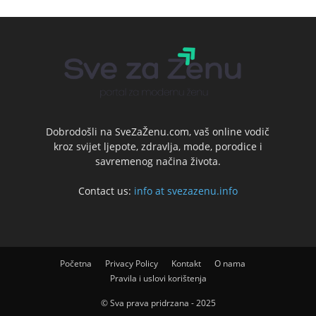
Dobrodošli na SveZaŽenu.com, vaš online vodič
kroz svijet ljepote, zdravlja, mode, porodice i
savremenog načina života.
Contact us:
info at svezazenu.info
Početna
Privacy Policy
Kontakt
O nama
Pravila i uslovi korištenja
© Sva prava pridrzana - 2025