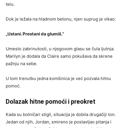
telu.
Dok je ležala na hladnom betonu, njen suprug je vikao:
„Ustani. Prestani da glumiš.“
Umesto zabrinutosti, u njegovom glasu se čula ljutnja.
Marilyn je dodala da Claire samo pokušava da skrene
pažnju na sebe.
U tom trenutku jedna komšinica je već pozvala hitnu
pomoć.
Dolazak hitne pomoći i preokret
Kada su bolničari stigli, situacija je dobila drugačiji ton.
Jedan od njih, Jordan, smireno je postavljao pitanja i