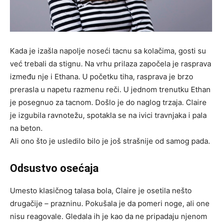
Kada je izašla napolje noseći tacnu sa kolačima, gosti su
već trebali da stignu. Na vrhu prilaza započela je rasprava
između nje i Ethana. U početku tiha, rasprava je brzo
prerasla u napetu razmenu reči. U jednom trenutku Ethan
je posegnuo za tacnom. Došlo je do naglog trzaja. Claire
je izgubila ravnotežu, spotakla se na ivici travnjaka i pala
na beton.
Ali ono što je usledilo bilo je još strašnije od samog pada.
Odsustvo osećaja
Umesto klasičnog talasa bola, Claire je osetila nešto
drugačije – prazninu. Pokušala je da pomeri noge, ali one
nisu reagovale. Gledala ih je kao da ne pripadaju njenom