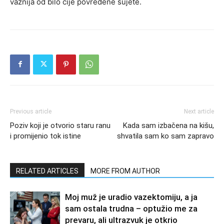
važnija od bilo čije povređene sujete.
Previous article
Next article
Poziv koji je otvorio staru ranu
Kada sam izbačena na kišu,
i promijenio tok istine
shvatila sam ko sam zapravo
RELATED ARTICLES
MORE FROM AUTHOR
Moj muž je uradio vazektomiju, a ja
sam ostala trudna – optužio me za
prevaru, ali ultrazvuk je otkrio