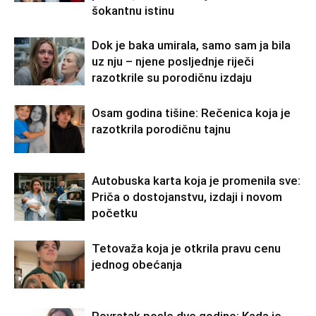
šokantnu istinu
Dok je baka umirala, samo sam ja bila
uz nju – njene posljednje riječi
razotkrile su porodičnu izdaju
Osam godina tišine: Rečenica koja je
razotkrila porodičnu tajnu
Autobuska karta koja je promenila sve:
Priča o dostojanstvu, izdaji i novom
početku
Tetovaža koja je otkrila pravu cenu
jednog obećanja
Povratak posle dve godine: Kada je