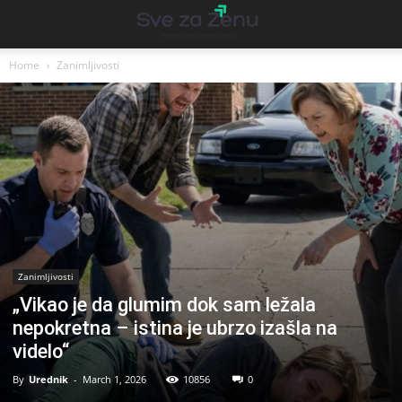
Home
Zanimljivosti
Zanimljivosti
„Vikao je da glumim dok sam ležala
nepokretna – istina je ubrzo izašla na
videlo“
By
Urednik
-
March 1, 2026
10856
0