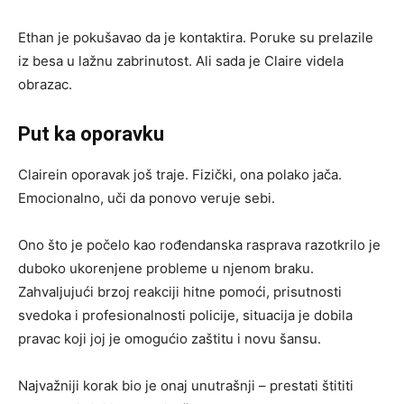
Ethan je pokušavao da je kontaktira. Poruke su prelazile
iz besa u lažnu zabrinutost. Ali sada je Claire videla
obrazac.
Put ka oporavku
Clairein oporavak još traje. Fizički, ona polako jača.
Emocionalno, uči da ponovo veruje sebi.
Ono što je počelo kao rođendanska rasprava razotkrilo je
duboko ukorenjene probleme u njenom braku.
Zahvaljujući brzoj reakciji hitne pomoći, prisutnosti
svedoka i profesionalnosti policije, situacija je dobila
pravac koji joj je omogućio zaštitu i novu šansu.
Najvažniji korak bio je onaj unutrašnji – prestati štititi