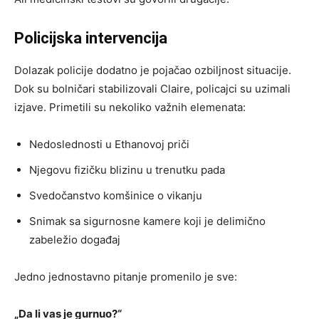
Policijska intervencija
Dolazak policije dodatno je pojačao ozbiljnost situacije.
Dok su bolničari stabilizovali Claire, policajci su uzimali
izjave. Primetili su nekoliko važnih elemenata:
Nedoslednosti u Ethanovoj priči
Njegovu fizičku blizinu u trenutku pada
Svedočanstvo komšinice o vikanju
Snimak sa sigurnosne kamere koji je delimično
zabeležio događaj
Jedno jednostavno pitanje promenilo je sve:
„Da li vas je gurnuo?“