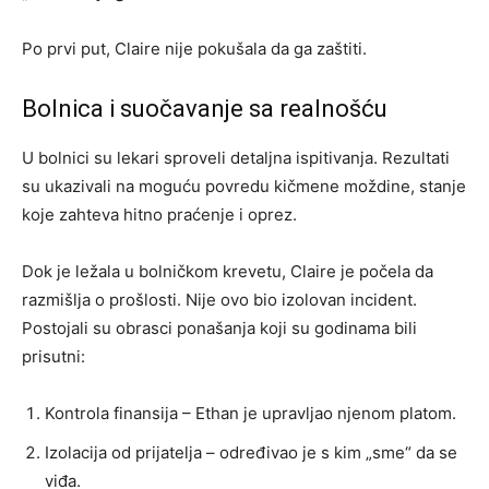
Po prvi put, Claire nije pokušala da ga zaštiti.
Bolnica i suočavanje sa realnošću
U bolnici su lekari sproveli detaljna ispitivanja. Rezultati
su ukazivali na moguću povredu kičmene moždine, stanje
koje zahteva hitno praćenje i oprez.
Dok je ležala u bolničkom krevetu, Claire je počela da
razmišlja o prošlosti. Nije ovo bio izolovan incident.
Postojali su obrasci ponašanja koji su godinama bili
prisutni:
Kontrola finansija – Ethan je upravljao njenom platom.
Izolacija od prijatelja – određivao je s kim „sme“ da se
viđa.