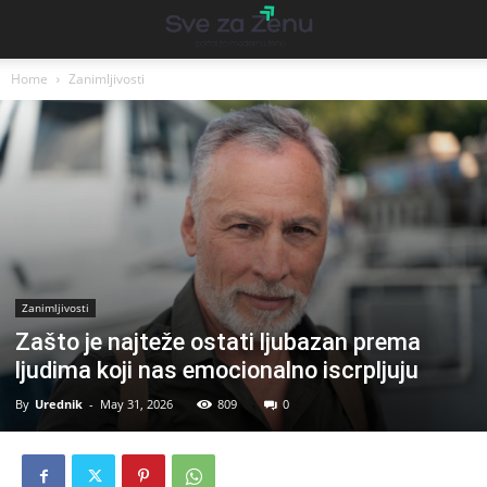
Home
Zanimljivosti
Zanimljivosti
Zašto je najteže ostati ljubazan prema
ljudima koji nas emocionalno iscrpljuju
By
Urednik
-
May 31, 2026
809
0