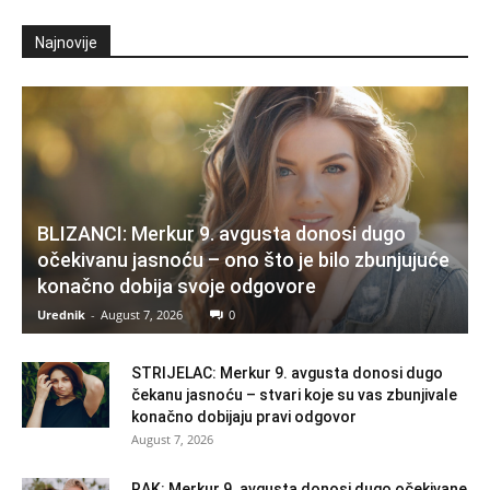
Najnovije
BLIZANCI: Merkur 9. avgusta donosi dugo
očekivanu jasnoću – ono što je bilo zbunjujuće
konačno dobija svoje odgovore
Urednik
-
August 7, 2026
0
STRIJELAC: Merkur 9. avgusta donosi dugo
čekanu jasnoću – stvari koje su vas zbunjivale
konačno dobijaju pravi odgovor
August 7, 2026
RAK: Merkur 9. avgusta donosi dugo očekivane