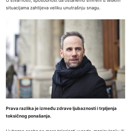
U stvarnosti, sposobnost da ostanemo smireni u teškim
situacijama zahtijeva veliku unutrašnju snagu.
Prava razlika je između zdrave ljubaznosti i trpljenja
toksičnog ponašanja.