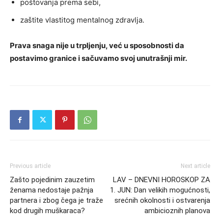
poštovanja prema sebi,
zaštite vlastitog mentalnog zdravlja.
Prava snaga nije u trpljenju, već u sposobnosti da
postavimo granice i sačuvamo svoj unutrašnji mir.
Previous article
Next article
Zašto pojedinim zauzetim
LAV – DNEVNI HOROSKOP ZA
ženama nedostaje pažnja
1. JUN: Dan velikih mogućnosti,
partnera i zbog čega je traže
srećnih okolnosti i ostvarenja
kod drugih muškaraca?
ambicioznih planova