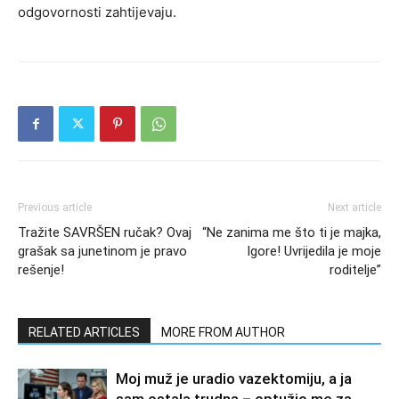
odgovornosti zahtijevaju.
Previous article
Next article
Tražite SAVRŠEN ručak? Ovaj
“Ne zanima me što ti je majka,
grašak sa junetinom je pravo
Igore! Uvrijedila je moje
rešenje!
roditelje”
RELATED ARTICLES
MORE FROM AUTHOR
Moj muž je uradio vazektomiju, a ja