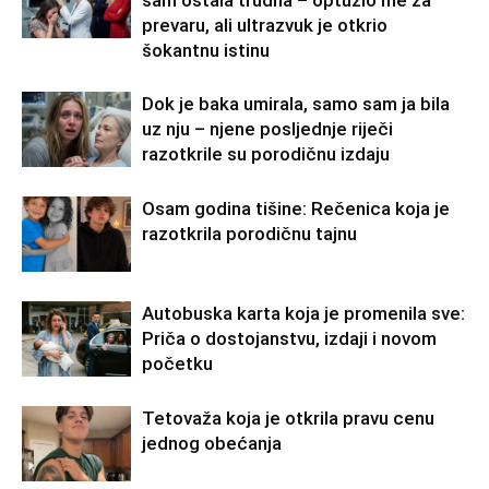
sam ostala trudna – optužio me za
prevaru, ali ultrazvuk je otkrio
šokantnu istinu
Dok je baka umirala, samo sam ja bila
uz nju – njene posljednje riječi
razotkrile su porodičnu izdaju
Osam godina tišine: Rečenica koja je
razotkrila porodičnu tajnu
Autobuska karta koja je promenila sve:
Priča o dostojanstvu, izdaji i novom
početku
Tetovaža koja je otkrila pravu cenu
jednog obećanja