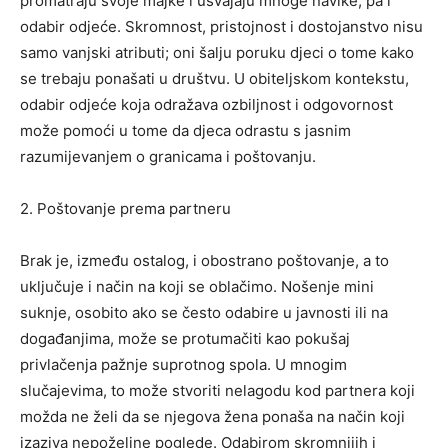
promatraju svoje majke i usvajaju mnoge navike, pa i
odabir odjeće. Skromnost, pristojnost i dostojanstvo nisu
samo vanjski atributi; oni šalju poruku djeci o tome kako
se trebaju ponašati u društvu. U obiteljskom kontekstu,
odabir odjeće koja odražava ozbiljnost i odgovornost
može pomoći u tome da djeca odrastu s jasnim
razumijevanjem o granicama i poštovanju.
2. Poštovanje prema partneru
Brak je, između ostalog, i obostrano poštovanje, a to
uključuje i način na koji se oblačimo. Nošenje mini
suknje, osobito ako se često odabire u javnosti ili na
događanjima, može se protumačiti kao pokušaj
privlačenja pažnje suprotnog spola. U mnogim
slučajevima, to može stvoriti nelagodu kod partnera koji
možda ne želi da se njegova žena ponaša na način koji
izaziva nepoželjne poglede. Odabirom skromnijih i