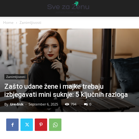
Home
Zanimljivosti
Zanimljivosti
Zašto udane žene i majke trebaju
izbjegavati mini suknje: 5 ključnih razloga
By
Urednik
-
September 6, 2025
794
0