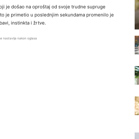
oji je došao na oproštaj od svoje trudne supruge
što je primetio u poslednjim sekundama promenilo je
vi, instinkta i žrtve.
se nastavlja nakon oglasa