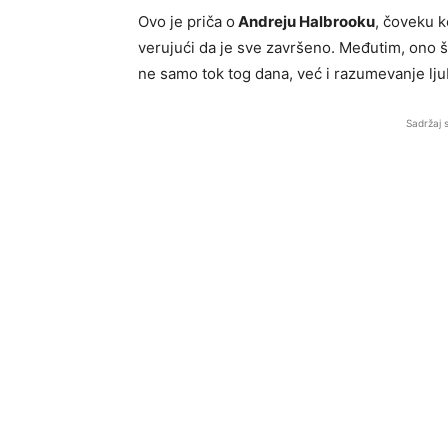
Ovo je priča o
Andreju Halbrooku
, čoveku k
verujući da je sve završeno. Međutim, ono 
ne samo tok tog dana, već i razumevanje ljuba
Sadržaj 