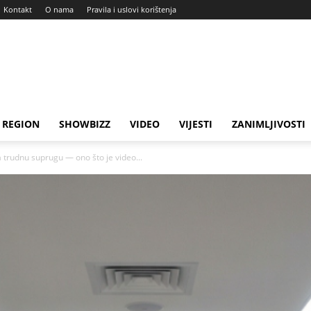
Kontakt
O nama
Pravila i uslovi korištenja
REGION
SHOWBIZZ
VIDEO
VIJESTI
ZANIMLJIVOSTI
a trudnu suprugu — ono što je video...