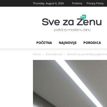
Thursday, August 6, 2026
Početna
Privacy Policy
sve
za
Zenu
POČETNA
NAJNOVIJE
PORODICA
Home
Zanimljivosti
Zatražio je poslednji pogled n