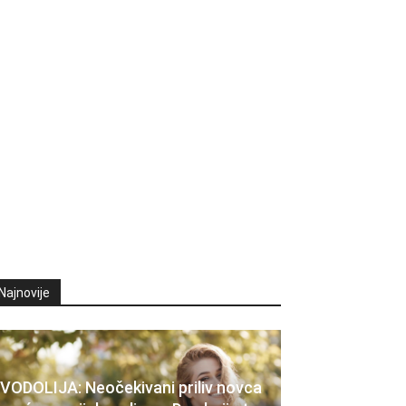
Najnovije
VODOLIJA: Neočekivani priliv novca