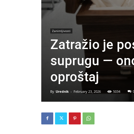
Zanimljivosti
Zatražio je po
suprugu — ono 
oproštaj
By
Urednik
-
February 23, 2026
5034