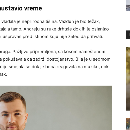
zaustavio vreme
dala je neprirodna tišina. Vazduh je bio težak,
tajala tamo. Andreju su ruke drhtale dok ih je oslanjao
 uspravan pred istinom koju nije želeo da prihvati.
supruga. Pažljivo pripremljena, sa kosom nameštenom
ada pokušavala da zadrži dostojanstvo. Bila je u sedmom
ije smejala se dok je beba reagovala na muziku, dok
mak.