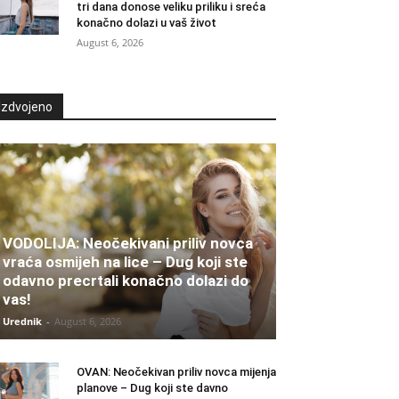
tri dana donose veliku priliku i sreća
konačno dolazi u vaš život
August 6, 2026
Izdvojeno
VODOLIJA: Neočekivani priliv novca
vraća osmijeh na lice – Dug koji ste
odavno precrtali konačno dolazi do
vas!
Urednik
-
August 6, 2026
OVAN: Neočekivan priliv novca mijenja
planove – Dug koji ste davno