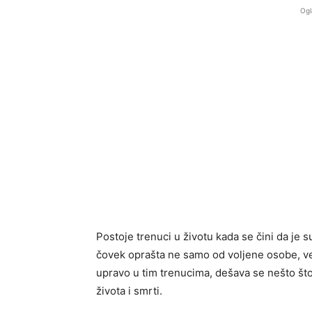
Ogl
Postoje trenuci u životu kada se čini da je
čovek oprašta ne samo od voljene osobe, već
upravo u tim trenucima, dešava se nešto što
života i smrti.