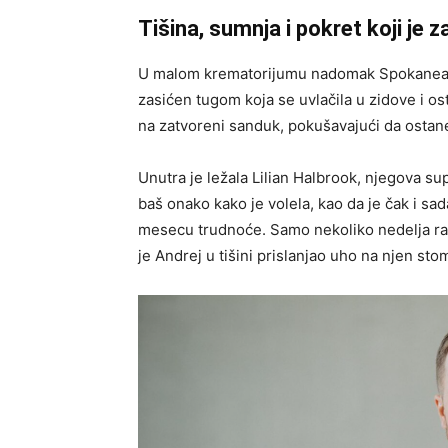
Tišina, sumnja i pokret koji je 
U malom krematorijumu nadomak Spokanea vla
zasićen tugom koja se uvlačila u zidove i os
na zatvoreni sanduk, pokušavajući da ostane
Unutra je ležala Lilian Halbrook, njegova 
baš onako kako je volela, kao da je čak i s
mesecu trudnoće. Samo nekoliko nedelja ran
je Andrej u tišini prislanjao uho na njen sto