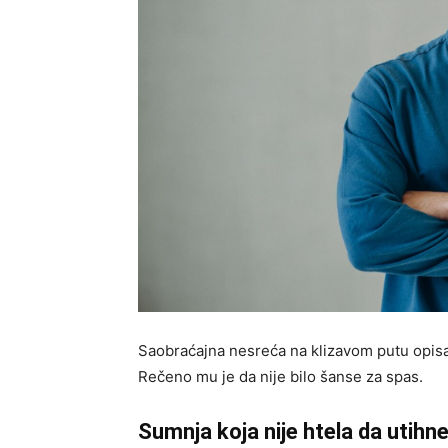
Saobraćajna nesreća na klizavom putu opisa
Rečeno mu je da nije bilo šanse za spas.
Sumnja koja nije htela da utihn