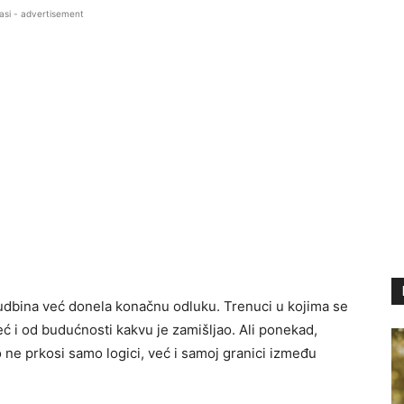
asi - advertisement
 sudbina već donela konačnu odluku. Trenuci u kojima se
 i od budućnosti kakvu je zamišljao. Ali ponekad,
 ne prkosi samo logici, već i samoj granici između