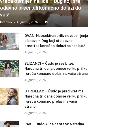
vraća osmijeh na lice – Dug koji ste
odavno precrtali konačno dolazi do
vas!
Urednik
-
August 6, 2026
0
OVAN: Neočekivan priliv novca mijenja
planove – Dug koji ste davno
precrtali konačno dolazi na naplatu!
August 6, 2026
BLIZANCI – Čudo je sve bliže:
Naredna tri dana donose veliku priliku
i sreća konačno dolazi na vašu stranu
August 6, 2026
STRIJELAC – Čudo je pred vratima:
Naredna tri dana donose veliku priliku
i sreća konačno prelazi na vašu
stranu
August 6, 2026
RAK – Čudo kuca na vrata: Naredna