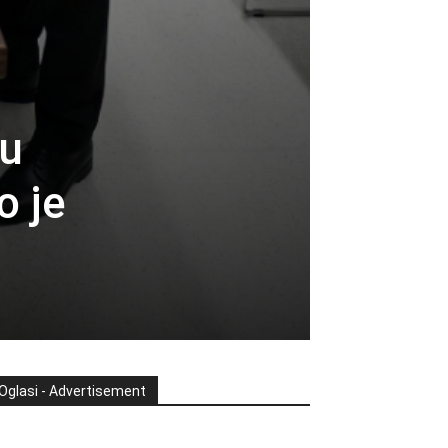
nu
o je
Oglasi - Advertisement