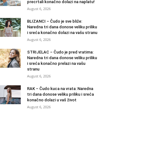
precrtali konačno dolazi na naplatu!
August 6, 2026
BLIZANCI – Čudo je sve bliže:
Naredna tri dana donose veliku priliku
i sreća konačno dolazi na vašu stranu
August 6, 2026
STRIJELAC – Čudo je pred vratima:
Naredna tri dana donose veliku priliku
i sreća konačno prelazi na vašu
stranu
August 6, 2026
RAK – Čudo kuca na vrata: Naredna
tri dana donose veliku priliku i sreća
konačno dolazi u vaš život
August 6, 2026