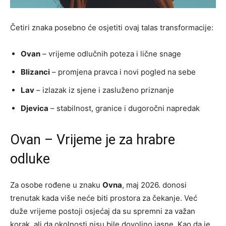
Četiri znaka posebno će osjetiti ovaj talas transformacije:
Ovan
– vrijeme odlučnih poteza i lične snage
Blizanci
– promjena pravca i novi pogled na sebe
Lav
– izlazak iz sjene i zasluženo priznanje
Djevica
– stabilnost, granice i dugoročni napredak
Ovan – Vrijeme je za hrabre
odluke
Za osobe rođene u znaku
Ovna
, maj 2026. donosi
trenutak kada više neće biti prostora za čekanje. Već
duže vrijeme postoji osjećaj da su spremni za važan
korak, ali da okolnosti nisu bile dovoljno jasne. Kao da je