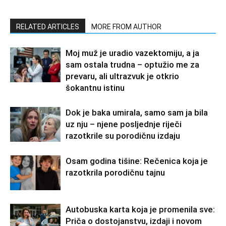
RELATED ARTICLES
MORE FROM AUTHOR
Moj muž je uradio vazektomiju, a ja
sam ostala trudna – optužio me za
prevaru, ali ultrazvuk je otkrio
šokantnu istinu
Dok je baka umirala, samo sam ja bila
uz nju – njene posljednje riječi
razotkrile su porodičnu izdaju
Osam godina tišine: Rečenica koja je
razotkrila porodičnu tajnu
Autobuska karta koja je promenila sve:
Priča o dostojanstvu, izdaji i novom