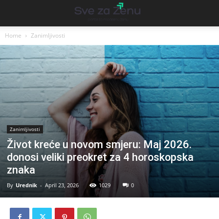
Home
Zanimljivosti
Zanimljivosti
Život kreće u novom smjeru: Maj 2026.
donosi veliki preokret za 4 horoskopska
znaka
By
Urednik
-
April 23, 2026
1029
0