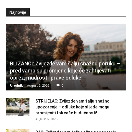
Najnovije
BLIZANCI: Zvijezde vam šalju snažnu poruku –
pred vama su promjene koje će zahtijevati
oprez, mudrost i prave odluke!
Urednik
-
August 6, 2026
0
STRIJELAC: Zvijezde vam šalju snažno
upozorenje – odluke koje slijede mogu
promijeniti tok vaše budućnosti!
August 6, 2026