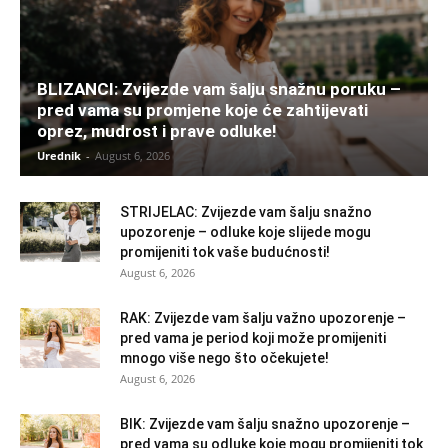
BLIZANCI: Zvijezde vam šalju snažnu poruku –
pred vama su promjene koje će zahtijevati
oprez, mudrost i prave odluke!
Urednik
-
August 6, 2026
STRIJELAC: Zvijezde vam šalju snažno
upozorenje – odluke koje slijede mogu
promijeniti tok vaše budućnosti!
August 6, 2026
RAK: Zvijezde vam šalju važno upozorenje –
pred vama je period koji može promijeniti
mnogo više nego što očekujete!
August 6, 2026
BIK: Zvijezde vam šalju snažno upozorenje –
pred vama su odluke koje mogu promijeniti tok