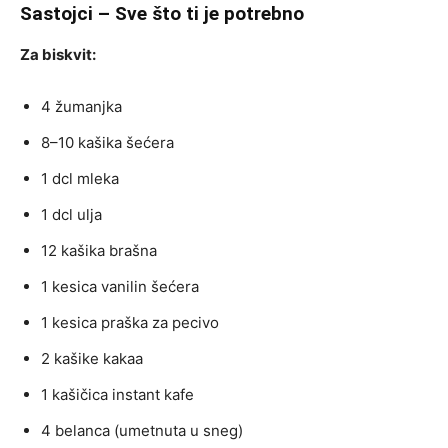
Sastojci – Sve što ti je potrebno
Za biskvit:
4 žumanjka
8–10 kašika šećera
1 dcl mleka
1 dcl ulja
12 kašika brašna
1 kesica vanilin šećera
1 kesica praška za pecivo
2 kašike kakaa
1 kašičica instant kafe
4 belanca (umetnuta u sneg)