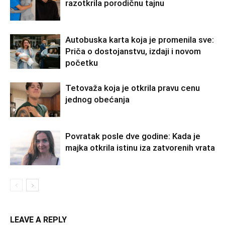
razotkrila porodičnu tajnu
Autobuska karta koja je promenila sve:
Priča o dostojanstvu, izdaji i novom
početku
Tetovaža koja je otkrila pravu cenu
jednog obećanja
Povratak posle dve godine: Kada je
majka otkrila istinu iza zatvorenih vrata
LEAVE A REPLY