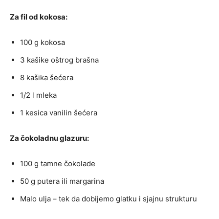
Za fil od kokosa:
100 g kokosa
3 kašike oštrog brašna
8 kašika šećera
1/2 l mleka
1 kesica vanilin šećera
Za čokoladnu glazuru:
100 g tamne čokolade
50 g putera ili margarina
Malo ulja – tek da dobijemo glatku i sjajnu strukturu