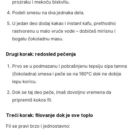
prozraku i mekoću biskvitu.
Podeli smesu na dva jednaka dela.
U jedan deo dodaj kakao i instant kafu, prethodno
rastvorenu u malo vruće vode – dobićeš mirisnu i
bogatu čokoladnu masu.
Drugi korak: redosled pečenja
Prvo se u podmazanu i pobrašnjenu tepsiju sipa tamna
(čokoladna) smesa i peče se na 180°C dok ne dobije
lepu koricu.
Dok se taj deo peče, imaš dovoljno vremena da
pripremiš kokos fil.
Treći korak: filovanje dok je sve toplo
Fil se pravi brzo i jednostavno: