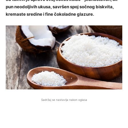
pun neodoljivih ukusa, savršen spoj sočnog biskvita,
kremaste sredine i fine čokoladne glazure.
Sadržaj se nastavlja nakon oglasa