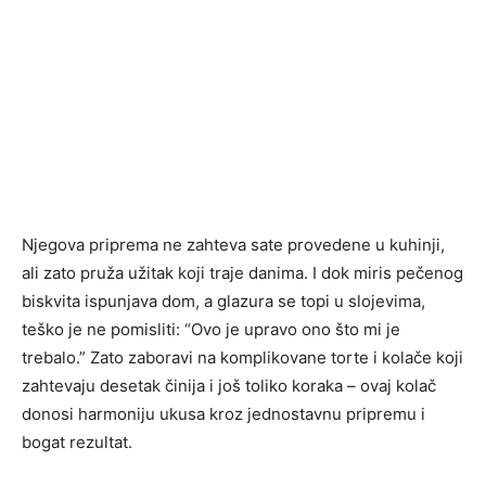
Njegova priprema ne zahteva sate provedene u kuhinji,
ali zato pruža užitak koji traje danima. I dok miris pečenog
biskvita ispunjava dom, a glazura se topi u slojevima,
teško je ne pomisliti: “Ovo je upravo ono što mi je
trebalo.” Zato zaboravi na komplikovane torte i kolače koji
zahtevaju desetak činija i još toliko koraka – ovaj kolač
donosi harmoniju ukusa kroz jednostavnu pripremu i
bogat rezultat.