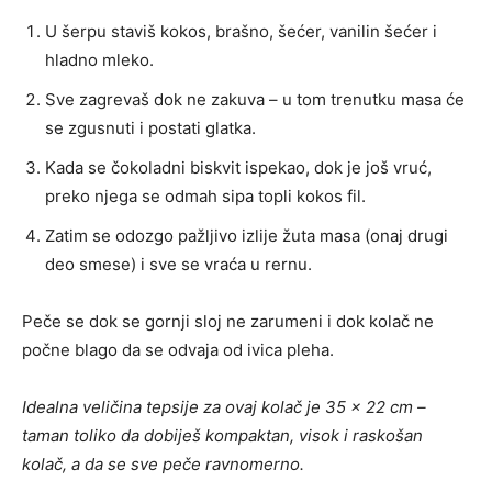
U šerpu staviš kokos, brašno, šećer, vanilin šećer i
hladno mleko.
Sve zagrevaš dok ne zakuva – u tom trenutku masa će
se zgusnuti i postati glatka.
Kada se čokoladni biskvit ispekao, dok je još vruć,
preko njega se odmah sipa topli kokos fil.
Zatim se odozgo pažljivo izlije žuta masa (onaj drugi
deo smese) i sve se vraća u rernu.
Peče se dok se gornji sloj ne zarumeni i dok kolač ne
počne blago da se odvaja od ivica pleha.
Idealna veličina tepsije za ovaj kolač je 35 x 22 cm –
taman toliko da dobiješ kompaktan, visok i raskošan
kolač, a da se sve peče ravnomerno.