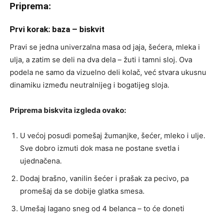
Priprema:
Prvi korak: baza – biskvit
Pravi se jedna univerzalna masa od jaja, šećera, mleka i
ulja, a zatim se deli na dva dela – žuti i tamni sloj. Ova
podela ne samo da vizuelno deli kolač, već stvara ukusnu
dinamiku između neutralnijeg i bogatijeg sloja.
Priprema biskvita izgleda ovako:
U većoj posudi pomešaj žumanjke, šećer, mleko i ulje.
Sve dobro izmuti dok masa ne postane svetla i
ujednačena.
Dodaj brašno, vanilin šećer i prašak za pecivo, pa
promešaj da se dobije glatka smesa.
Umešaj lagano sneg od 4 belanca – to će doneti