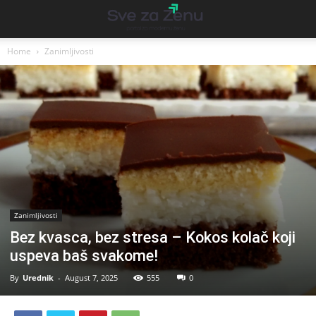
Home
Zanimljivosti
Zanimljivosti
Bez kvasca, bez stresa – Kokos kolač koji
uspeva baš svakome!
By
Urednik
-
August 7, 2025
555
0