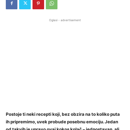
Oglasi - advertisement
Postoje ti neki recepti koji, bez obzira na to koliko puta
ih pripremimo, uvek probude posebnu emociju. Jedan
od takvih je upravo ovaj kokos kolač – jednostavan, ali