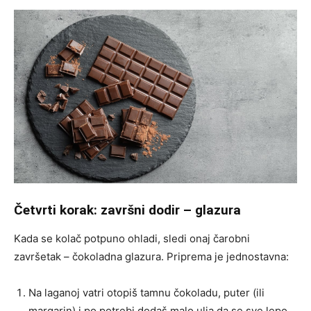
Četvrti korak: završni dodir – glazura
Kada se kolač potpuno ohladi, sledi onaj čarobni
završetak – čokoladna glazura. Priprema je jednostavna:
Na laganoj vatri otopiš tamnu čokoladu, puter (ili
margarin) i po potrebi dodaš malo ulja da se sve lepo