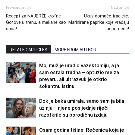
Previous article
Next article
Recept za NAJBRŽE krofne –
Ukus domaće tradicije:
Gotove u trenu, a mekane kao
Marinirane paprike koje vraćaju
duša!
uspomene!
RELATED ARTICLES
MORE FROM AUTHOR
Moj muž je uradio vazektomiju, a ja
sam ostala trudna – optužio me za
prevaru, ali ultrazvuk je otkrio
šokantnu istinu
Dok je baka umirala, samo sam ja bila
uz nju – njene posljednje riječi
razotkrile su porodičnu izdaju
Osam godina tišine: Rečenica koja je