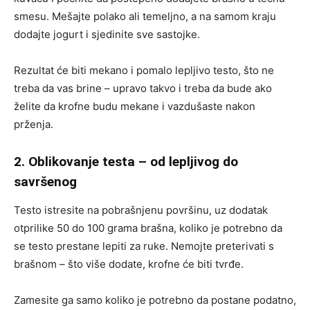
smesu. Mešajte polako ali temeljno, a na samom kraju
dodajte jogurt i sjedinite sve sastojke.
Rezultat će biti mekano i pomalo lepljivo testo, što ne
treba da vas brine – upravo takvo i treba da bude ako
želite da krofne budu mekane i vazdušaste nakon
prženja.
2. Oblikovanje testa – od lepljivog do
savršenog
Testo istresite na pobrašnjenu površinu, uz dodatak
otprilike 50 do 100 grama brašna, koliko je potrebno da
se testo prestane lepiti za ruke. Nemojte preterivati s
brašnom – što više dodate, krofne će biti tvrđe.
Zamesite ga samo koliko je potrebno da postane podatno,