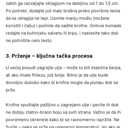
zatim ga razvaljajte oklagijom na debljinu od 1 do 1,5 cm.
Po potrebi, dodajte još malo brašna preko površine testa
da se oklagija ne lepi. Uzmite manju modlu (možete
koristiti i čašu) i počnite da vadite krofne. Gotove komade
redajte na kuhinjsku salvetu ili krpu, i nastavite tako dok
ne potrošite celo testo.
3. Prženje – ključna tačka procesa
U većoj posudi zagrejte ulje – može to biti klasična šerpa,
ali ako imate fritezu, još bolje. Bitno je da ulje bude
dovoljno duboko kako bi krofne mogle da plutaju dok se
prže.
Krofne spuštajte pažljivo u zagrejano ulje i pecite ih dok
ne dobiju zlatno-braon boju sa svih strana. Važno je da ih
povremeno okrenete kako bi se ravnomerno ispržile. Ne
žurite – neka se prže na umerenoj temperaturi, jer ako je