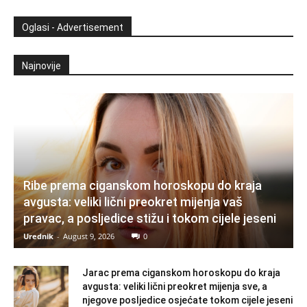
Oglasi - Advertisement
Najnovije
Ribe prema ciganskom horoskopu do kraja
avgusta: veliki lični preokret mijenja vaš
pravac, a posljedice stižu i tokom cijele jeseni
Urednik
-
August 9, 2026
0
Jarac prema ciganskom horoskopu do kraja
avgusta: veliki lični preokret mijenja sve, a
njegove posljedice osjećate tokom cijele jeseni