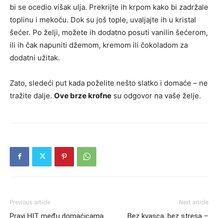
bi se ocedio višak ulja. Prekrijte ih krpom kako bi zadržale
toplinu i mekoću. Dok su još tople, uvaljajte ih u kristal
šećer. Po želji, možete ih dodatno posuti vanilin šećerom,
ili ih čak napuniti džemom, kremom ili čokoladom za
dodatni užitak.
Zato, sledeći put kada poželite nešto slatko i domaće – ne
tražite dalje.
Ove brze krofne
su odgovor na vaše želje.
Previous article
Next article
Pravi HIT među domaćicama
Bez kvasca, bez stresa –