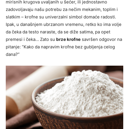
mirisnih krugova uvaljanih u šećer, ili jednostavno
zadovoljavaju našu potrebu za nečim mekanim, toplim i
slatkim – krofne su univerzalni simbol domaće radosti.
Ipak, u današnjem ubrzanom vremenu, retko ko ima volje
da čeka da testo naraste, da se diže satima, pa opet
premesi i čeka… Zato su
brze krofne
savršen odgovor na
pitanje: “Kako da napravim krofne bez gubljenja celog
dana?”