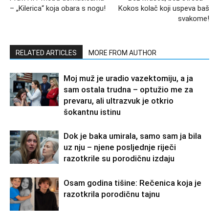
– „Kilerica“ koja obara s nogu!
Kokos kolač koji uspeva baš
svakome!
RELATED ARTICLES
MORE FROM AUTHOR
Moj muž je uradio vazektomiju, a ja
sam ostala trudna – optužio me za
prevaru, ali ultrazvuk je otkrio
šokantnu istinu
Dok je baka umirala, samo sam ja bila
uz nju – njene posljednje riječi
razotkrile su porodičnu izdaju
Osam godina tišine: Rečenica koja je
razotkrila porodičnu tajnu