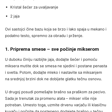
Kristal šećer za uvaljavanje
2 jaja
Ovi sastojci čine bazu koja se brzo i lako spaja u mekano i
podatno testo, spremno za obradu i prženje.
1. Priprema smese – sve počinje mikserom
U duboku činiju razbijte jaja, dodajte šećer i pomoću
miksera mutite dok se smesa ne sjedini i postane penasta
i svetla. Potom, dodajte mleko i nastavite sa miksanjem
na srednjoj brzini dok ne dobijete glatku tečnu osnovu.
U drugoj posudi pomešajte brašno sa praškom za pecivo.
Sada je trenutak za promenu alata – mikser više nije
potreban. Umesto toga, uzmite drvenu varjaču ili klasičnu
kuvaču i počnite da postepeno dodajete brašno u tečnu