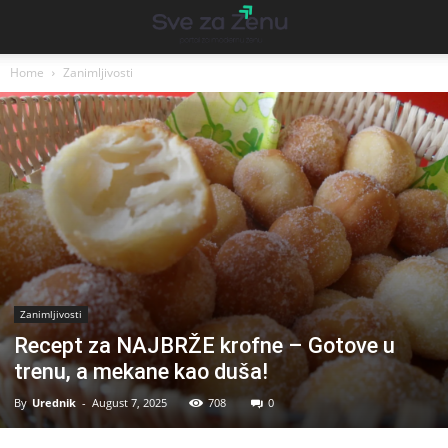
Home
Zanimljivosti
Zanimljivosti
Recept za NAJBRŽE krofne – Gotove u
trenu, a mekane kao duša!
By
Urednik
-
August 7, 2025
708
0