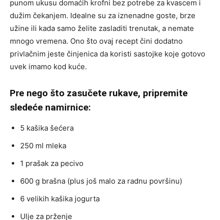
punom ukusu domaćih krofni bez potrebe za kvascem i
dužim čekanjem. Idealne su za iznenadne goste, brze
užine ili kada samo želite zasladiti trenutak, a nemate
mnogo vremena. Ono što ovaj recept čini dodatno
privlačnim jeste činjenica da koristi sastojke koje gotovo
uvek imamo kod kuće.
Pre nego što zasučete rukave, pripremite
sledeće namirnice:
5 kašika šećera
250 ml mleka
1 prašak za pecivo
600 g brašna (plus još malo za radnu površinu)
6 velikih kašika jogurta
Ulje za prženje