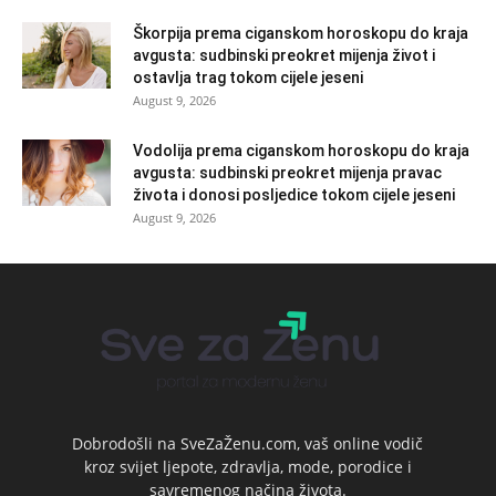
Škorpija prema ciganskom horoskopu do kraja
avgusta: sudbinski preokret mijenja život i
ostavlja trag tokom cijele jeseni
August 9, 2026
Vodolija prema ciganskom horoskopu do kraja
avgusta: sudbinski preokret mijenja pravac
života i donosi posljedice tokom cijele jeseni
August 9, 2026
Dobrodošli na SveZaŽenu.com, vaš online vodič
kroz svijet ljepote, zdravlja, mode, porodice i
savremenog načina života.