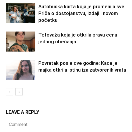
Autobuska karta koja je promenila sve:
Priča o dostojanstvu, izdaji i novom
početku
Tetovaža koja je otkrila pravu cenu
jednog obećanja
Povratak posle dve godine: Kada je
majka otkrila istinu iza zatvorenih vrata
LEAVE A REPLY