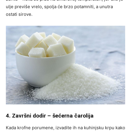
ulje previše vrelo, spolja će brzo potamniti, a unutra
ostati sirove.
4. Završni dodir – šećerna čarolija
Kada krofne porumene, izvadite ih na kuhinjsku krpu kako