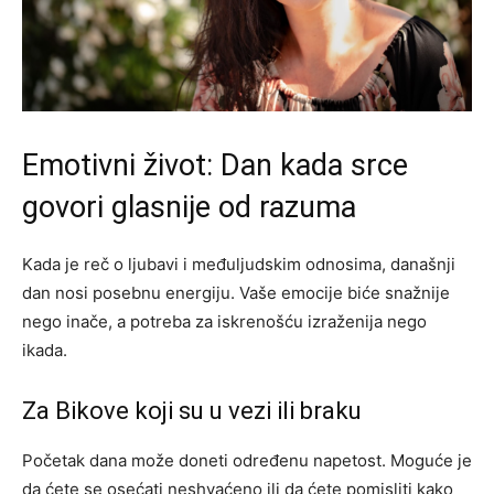
Emotivni život: Dan kada srce
govori glasnije od razuma
Kada je reč o ljubavi i međuljudskim odnosima, današnji
dan nosi posebnu energiju. Vaše emocije biće snažnije
nego inače, a potreba za iskrenošću izraženija nego
ikada.
Za Bikove koji su u vezi ili braku
Početak dana može doneti određenu napetost. Moguće je
da ćete se osećati neshvaćeno ili da ćete pomisliti kako