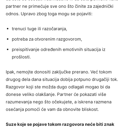
partner ne primećuje sve ono što činite za zajednički
odnos. Upravo zbog toga mogu se pojaviti:
trenuci tuge ili razočaranja,
potreba za otvorenim razgovorom,
preispitivanje određenih emotivnih situacija iz
prošlosti.
Ipak, nemojte donositi zaključke prerano. Već tokom
drugog dela dana situacija dobija potpuno drugačiji tok.
Razgovor koji ste možda dugo odlagali mogao bi da
donese veliko olakšanje. Partner će pokazati više
razumevanja nego što očekujete, a iskrena razmena
osećanja pomoći će vam da obnovite bliskost.
Suze koje se pojave tokom razgovora neće biti znak