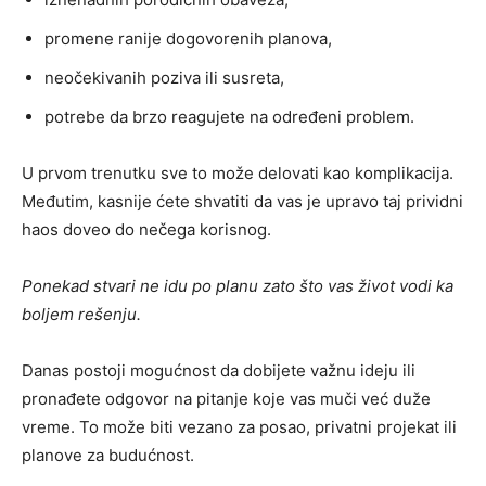
promene ranije dogovorenih planova,
neočekivanih poziva ili susreta,
potrebe da brzo reagujete na određeni problem.
U prvom trenutku sve to može delovati kao komplikacija.
Međutim, kasnije ćete shvatiti da vas je upravo taj prividni
haos doveo do nečega korisnog.
Ponekad stvari ne idu po planu zato što vas život vodi ka
boljem rešenju.
Danas postoji mogućnost da dobijete važnu ideju ili
pronađete odgovor na pitanje koje vas muči već duže
vreme. To može biti vezano za posao, privatni projekat ili
planove za budućnost.