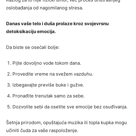
oslobađanja od nagomilanog stresa.
Danas vaše telo i duša prolaze kroz svojevrsnu
detoksikaciju emocija.
Da biste se osećali bolje:
Pijte dovoljno vode tokom dana.
Provedite vreme na svežem vazduhu.
Izbegavajte previše buke i gužve.
Pronađite trenutak samo za sebe.
Dozvolite sebi da osetite sve emocije bez osuđivanja.
Šetnja prirodom, opuštajuća muzika ili topla kupka mogu
učiniti čuda za vaše raspoloženje.