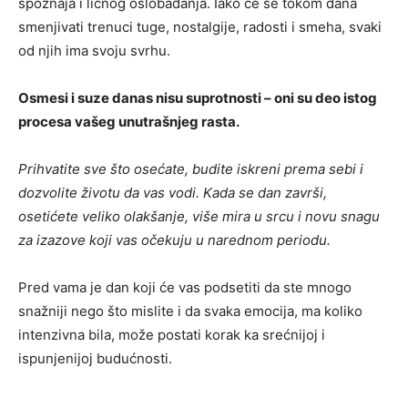
spoznaja i ličnog oslobađanja. Iako će se tokom dana
smenjivati trenuci tuge, nostalgije, radosti i smeha, svaki
od njih ima svoju svrhu.
Osmesi i suze danas nisu suprotnosti – oni su deo istog
procesa vašeg unutrašnjeg rasta.
Prihvatite sve što osećate, budite iskreni prema sebi i
dozvolite životu da vas vodi. Kada se dan završi,
osetićete veliko olakšanje, više mira u srcu i novu snagu
za izazove koji vas očekuju u narednom periodu.
Pred vama je dan koji će vas podsetiti da ste mnogo
snažniji nego što mislite i da svaka emocija, ma koliko
intenzivna bila, može postati korak ka srećnijoj i
ispunjenijoj budućnosti.