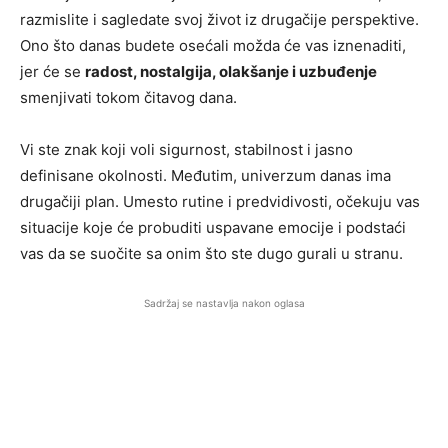
razmislite i sagledate svoj život iz drugačije perspektive.
Ono što danas budete osećali možda će vas iznenaditi,
jer će se
radost, nostalgija, olakšanje i uzbuđenje
smenjivati tokom čitavog dana.
Vi ste znak koji voli sigurnost, stabilnost i jasno
definisane okolnosti. Međutim, univerzum danas ima
drugačiji plan. Umesto rutine i predvidivosti, očekuju vas
situacije koje će probuditi uspavane emocije i podstaći
vas da se suočite sa onim što ste dugo gurali u stranu.
Sadržaj se nastavlja nakon oglasa