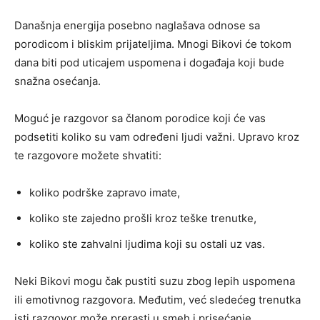
Današnja energija posebno naglašava odnose sa
porodicom i bliskim prijateljima. Mnogi Bikovi će tokom
dana biti pod uticajem uspomena i događaja koji bude
snažna osećanja.
Moguć je razgovor sa članom porodice koji će vas
podsetiti koliko su vam određeni ljudi važni. Upravo kroz
te razgovore možete shvatiti:
koliko podrške zapravo imate,
koliko ste zajedno prošli kroz teške trenutke,
koliko ste zahvalni ljudima koji su ostali uz vas.
Neki Bikovi mogu čak pustiti suzu zbog lepih uspomena
ili emotivnog razgovora. Međutim, već sledećeg trenutka
isti razgovor može prerasti u smeh i prisećanje