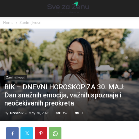
Home
Zanimljivosti
Zanimljivosti
BIK – DNEVNI HOROSKOP ZA 30. MAJ:
Dan snažnih emocija, važnih spoznaja i
neočekivanih preokreta
By
Urednik
-
May 30, 2026
357
0