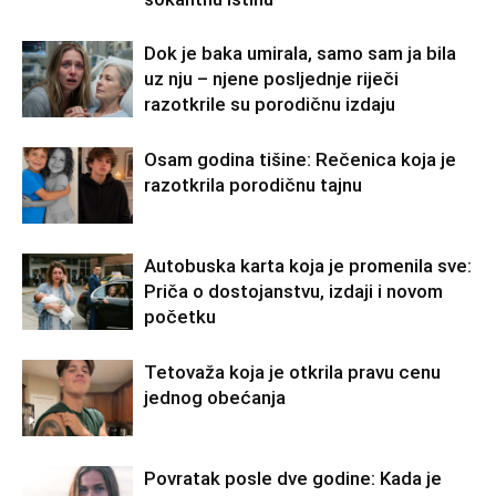
Dok je baka umirala, samo sam ja bila
uz nju – njene posljednje riječi
razotkrile su porodičnu izdaju
Osam godina tišine: Rečenica koja je
razotkrila porodičnu tajnu
Autobuska karta koja je promenila sve:
Priča o dostojanstvu, izdaji i novom
početku
Tetovaža koja je otkrila pravu cenu
jednog obećanja
Povratak posle dve godine: Kada je