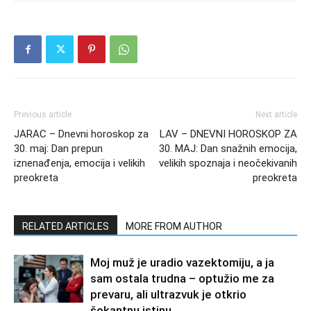
Previous article
Next article
JARAC – Dnevni horoskop za
LAV – DNEVNI HOROSKOP ZA
30. maj: Dan prepun
30. MAJ: Dan snažnih emocija,
iznenađenja, emocija i velikih
velikih spoznaja i neočekivanih
preokreta
preokreta
RELATED ARTICLES
MORE FROM AUTHOR
Moj muž je uradio vazektomiju, a ja
sam ostala trudna – optužio me za
prevaru, ali ultrazvuk je otkrio
šokantnu istinu