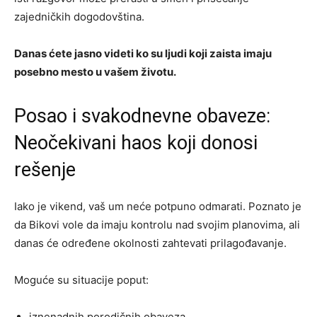
zajedničkih dogodovština.
Danas ćete jasno videti ko su ljudi koji zaista imaju
posebno mesto u vašem životu.
Posao i svakodnevne obaveze:
Neočekivani haos koji donosi
rešenje
Iako je vikend, vaš um neće potpuno odmarati. Poznato je
da Bikovi vole da imaju kontrolu nad svojim planovima, ali
danas će određene okolnosti zahtevati prilagođavanje.
Moguće su situacije poput:
iznenadnih porodičnih obaveza,