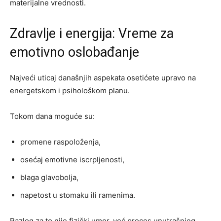
materijalne vrednosti.
Zdravlje i energija: Vreme za
emotivno oslobađanje
Najveći uticaj današnjih aspekata osetićete upravo na
energetskom i psihološkom planu.
Tokom dana moguće su:
promene raspoloženja,
osećaj emotivne iscrpljenosti,
blaga glavobolja,
napetost u stomaku ili ramenima.
Razlog za to nije fizički umor, već proces unutrašnjeg