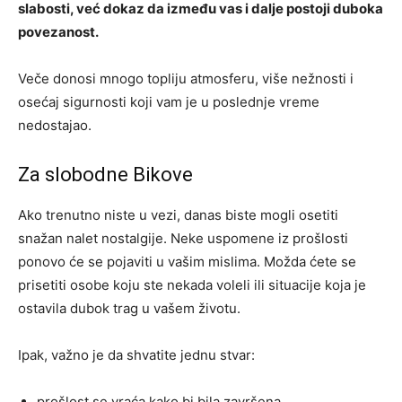
slabosti, već dokaz da između vas i dalje postoji duboka
povezanost.
Veče donosi mnogo topliju atmosferu, više nežnosti i
osećaj sigurnosti koji vam je u poslednje vreme
nedostajao.
Za slobodne Bikove
Ako trenutno niste u vezi, danas biste mogli osetiti
snažan nalet nostalgije. Neke uspomene iz prošlosti
ponovo će se pojaviti u vašim mislima. Možda ćete se
prisetiti osobe koju ste nekada voleli ili situacije koja je
ostavila dubok trag u vašem životu.
Ipak, važno je da shvatite jednu stvar:
prošlost se vraća kako bi bila završena,