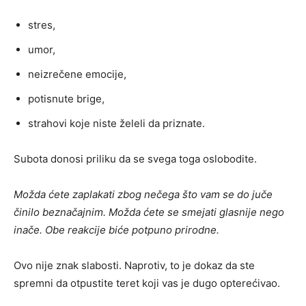
stres,
umor,
neizrečene emocije,
potisnute brige,
strahovi koje niste želeli da priznate.
Subota donosi priliku da se svega toga oslobodite.
Možda ćete zaplakati zbog nečega što vam se do juče
činilo beznačajnim. Možda ćete se smejati glasnije nego
inače. Obe reakcije biće potpuno prirodne.
Ovo nije znak slabosti. Naprotiv, to je dokaz da ste
spremni da otpustite teret koji vas je dugo opterećivao.