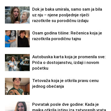
Dok je baka umirala, samo sam ja bila
uz nju – njene posljednje riječi
razotkrile su porodičnu izdaju
Osam godina tišine: Rečenica koja je
razotkrila porodičnu tajnu
Autobuska karta koja je promenila sve:
Priča o dostojanstvu, izdaji i novom
početku
Tetovaža koja je otkrila pravu cenu
jednog obećanja
Povratak posle dve godine: Kada je
majka otkrila istinu iza zatvorenih vrata