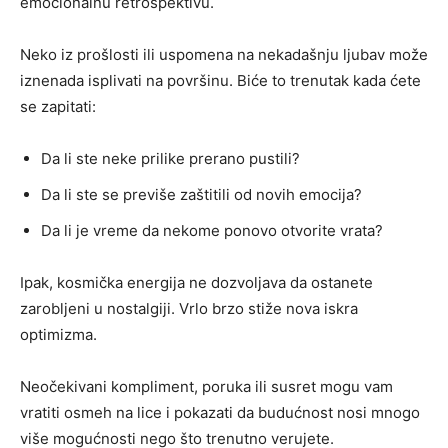
emocionalnu retrospektivu.
Neko iz prošlosti ili uspomena na nekadašnju ljubav može
iznenada isplivati na površinu. Biće to trenutak kada ćete
se zapitati:
Da li ste neke prilike prerano pustili?
Da li ste se previše zaštitili od novih emocija?
Da li je vreme da nekome ponovo otvorite vrata?
Ipak, kosmička energija ne dozvoljava da ostanete
zarobljeni u nostalgiji. Vrlo brzo stiže nova iskra
optimizma.
Neočekivani kompliment, poruka ili susret mogu vam
vratiti osmeh na lice i pokazati da budućnost nosi mnogo
više mogućnosti nego što trenutno verujete.