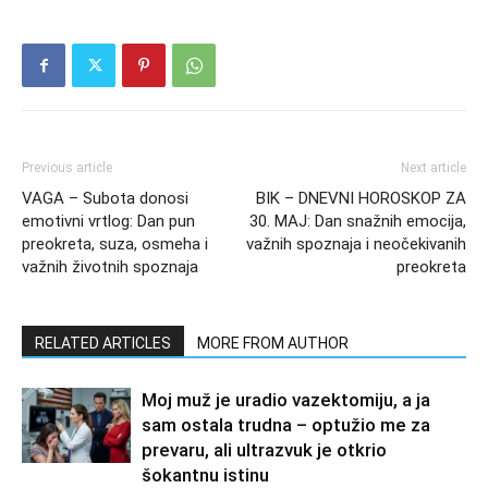
Previous article
Next article
VAGA – Subota donosi
BIK – DNEVNI HOROSKOP ZA
emotivni vrtlog: Dan pun
30. MAJ: Dan snažnih emocija,
preokreta, suza, osmeha i
važnih spoznaja i neočekivanih
važnih životnih spoznaja
preokreta
RELATED ARTICLES
MORE FROM AUTHOR
Moj muž je uradio vazektomiju, a ja
sam ostala trudna – optužio me za
prevaru, ali ultrazvuk je otkrio
šokantnu istinu