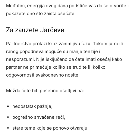
Međutim, energija ovog dana podstiče vas da se otvorite i
pokažete ono što zaista osećate.
Za zauzete Jarčeve
Partnerstvo prolazi kroz zanimljivu fazu. Tokom jutra ili
ranog popodneva moguće su manje tenzije i
nesporazumi. Nije isključeno da ćete imati osećaj kako
partner ne primećuje koliko se trudite ili koliko
odgovornosti svakodnevno nosite.
Možda ćete biti posebno osetljivi na:
nedostatak pažnje,
pogrešno shvaćene reči,
stare teme koje se ponovo otvaraju,