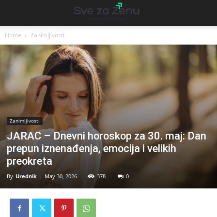
Home
Zanimljivosti
Zanimljivosti
JARAC – Dnevni horoskop za 30. maj: Dan
prepun iznenađenja, emocija i velikih
preokreta
By
Urednik
-
May 30, 2026
378
0