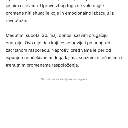
jasnim ciljevima. Upravo zbog toga ne vole nagle
promene niti situacije koje ih emocionalno izbacuju iz
ravnoteže.
Međutim, subota, 30. maj, donosi sasvim drugačiju
energiju. Ovo nije dan koji će se odvijati po unapred
zacrtanom rasporedu. Naprotiv, pred vama je period
ispunjen neočekivanim događajima, snažnim osećanjima i
trenutnim promenama raspoloženja.
Sadržaj se nastavlja nakon oglasa