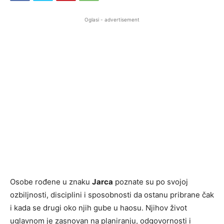
Oglasi - advertisement
Osobe rođene u znaku
Jarca
poznate su po svojoj
ozbiljnosti, disciplini i sposobnosti da ostanu pribrane čak
i kada se drugi oko njih gube u haosu. Njihov život
uglavnom je zasnovan na planiranju, odgovornosti i