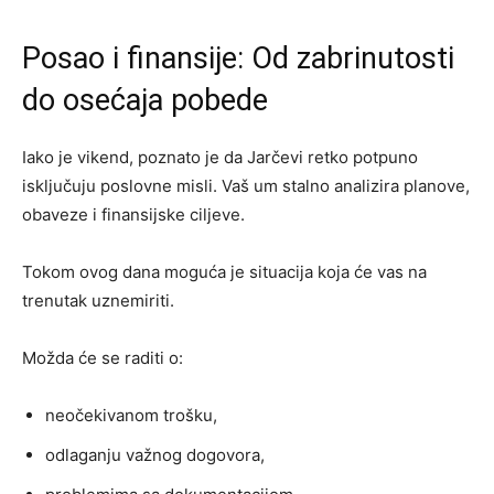
Posao i finansije: Od zabrinutosti
do osećaja pobede
Iako je vikend, poznato je da Jarčevi retko potpuno
isključuju poslovne misli. Vaš um stalno analizira planove,
obaveze i finansijske ciljeve.
Tokom ovog dana moguća je situacija koja će vas na
trenutak uznemiriti.
Možda će se raditi o:
neočekivanom trošku,
odlaganju važnog dogovora,