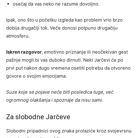
osećaj da vas neko ne razume dovoljno.
Ipak, ono što u početku izgleda kao problem vrlo brzo
dobija drugačiji tok. Veče donosi potpuno drugačiju
atmosferu.
Iskren razgovor
, emotivno priznanje ili neočekivan gest
pažnje mogli bi vas duboko dirnuti. Neki Jarčevi će po
prvi put nakon dugo vremena osetiti potrebu da otvoreno
govore o svojim emocijama.
Suze koje se pojave neće biti posledica tuge, već
ogromnog olakšanja i spoznaje da nisu sami.
Za slobodne Jarčeve
Slobodni pripadnici ovog znaka prolaziće kroz svojevrsnu