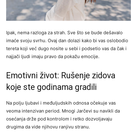
Ipak, nema razloga za strah. Sve što se bude dešavalo
imaće svoju svrhu. Ovaj dan dolazi kako bi vas oslobodio
tereta koji već dugo nosite u sebi i podsetio vas da čak i
najjači ljudi imaju pravo da pokažu emocije.
Emotivni život: Rušenje zidova
koje ste godinama gradili
Na polju ljubavi i međuljudskih odnosa očekuje vas
veoma intenzivan period. Mnogi Jarčevi su navikli da
osećanja drže pod kontrolom i retko dozvoljavaju
drugima da vide njihovu ranjivu stranu.