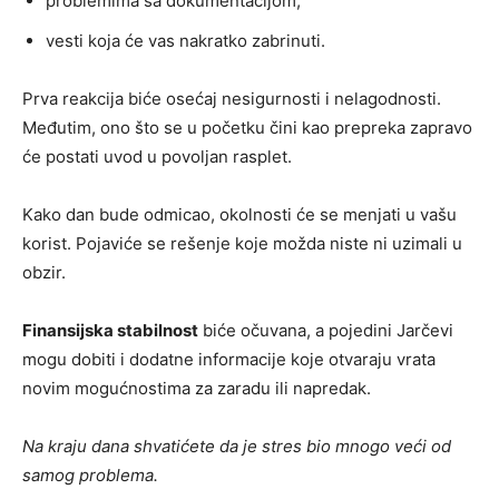
problemima sa dokumentacijom,
vesti koja će vas nakratko zabrinuti.
Prva reakcija biće osećaj nesigurnosti i nelagodnosti.
Međutim, ono što se u početku čini kao prepreka zapravo
će postati uvod u povoljan rasplet.
Kako dan bude odmicao, okolnosti će se menjati u vašu
korist. Pojaviće se rešenje koje možda niste ni uzimali u
obzir.
Finansijska stabilnost
biće očuvana, a pojedini Jarčevi
mogu dobiti i dodatne informacije koje otvaraju vrata
novim mogućnostima za zaradu ili napredak.
Na kraju dana shvatićete da je stres bio mnogo veći od
samog problema.