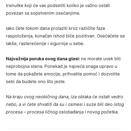
trenutke koji će vas podsetiti koliko je važno ostati
povezan sa sopstvenim osećanjima.
Iako ćete tokom dana prolaziti kroz različite faze
raspoloženja, konačan ishod biće pozitivan. Osećaćete se
lakše, rasterećenije i sigurnije u sebe.
Najvažnija poruka ovog dana glasi:
ne morate uvek biti
neprobojna stena. Ponekad je najveća snaga upravo u
tome da pokažete emocije, prihvatite pomoć i dozvolite
sebi da budete ono što jeste.
Na kraju ovog neobičnog dana, iza oblaka će ostati vedro
nebo, a vi ćete shvatiti da su i osmesi i suze bili deo istog
procesa – procesa ličnog oslobađanja i novog početka.