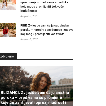
upozorenje – pred vama su odluke
koje mogu promijeniti tok vaše
budućnosti!
August 6, 2026
RIBE: Zvijezde vam šalju sudbinsku
poruku – naredni dani donose izazove
koji mogu promijeniti vaš život!
August 6, 2026
Izdvojeno
BLIZANCI: Zvijezde vam šalju snažnu
poruku – pred vama su promjene
koje će zahtijevati oprez, mudrost i