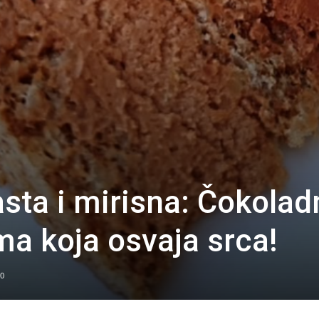
sta i mirisna: Čokolad
ma koja osvaja srca!
0