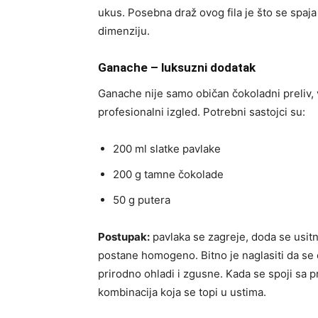
ukus. Posebna draž ovog fila je što se spa
dimenziju.
Ganache – luksuzni dodatak
Ganache nije samo običan čokoladni preliv, v
profesionalni izgled. Potrebni sastojci su:
200 ml slatke pavlake
200 g tamne čokolade
50 g putera
Postupak:
pavlaka se zagreje, doda se usitn
postane homogeno. Bitno je naglasiti da se
prirodno ohladi i zgusne. Kada se spoji sa p
kombinacija koja se topi u ustima.