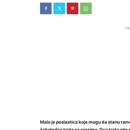
Ogl
Malo je poslastica koje mogu da stanu ram
čokoladna torta sa orasima. Ova torta nije 