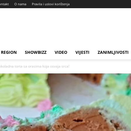
ontakt
O nama
Pravila i uslovi korištenja
REGION
SHOWBIZZ
VIDEO
VIJESTI
ZANIMLJIVOSTI
okoladna torta sa orasima koja osvaja srca!