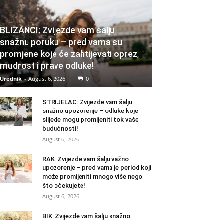
BLIZANCI: Zvijezde vam šalju
snažnu poruku – pred vama su
promjene koje će zahtijevati oprez,
mudrost i prave odluke!
Urednik
-
August 6, 2026
0
STRIJELAC: Zvijezde vam šalju
snažno upozorenje – odluke koje
slijede mogu promijeniti tok vaše
budućnosti!
August 6, 2026
RAK: Zvijezde vam šalju važno
upozorenje – pred vama je period koji
može promijeniti mnogo više nego
što očekujete!
August 6, 2026
BIK: Zvijezde vam šalju snažno