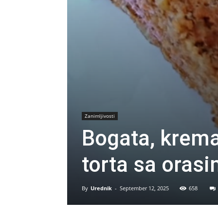
Zanimljivosti
Bogata, krema
torta sa orasi
By
Urednik
-
September 12, 2025
658