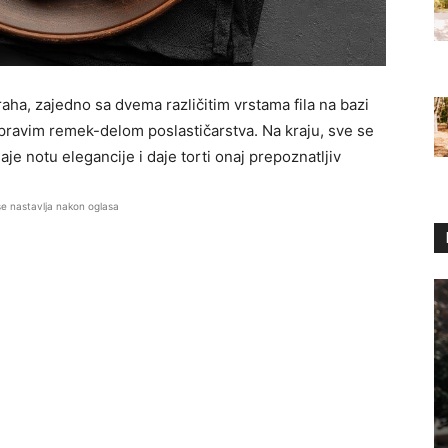
aha, zajedno sa dvema različitim vrstama fila na bazi
 pravim remek-delom poslastičarstva. Na kraju, sve se
aje notu elegancije i daje torti onaj prepoznatljiv
se nastavlja nakon oglasa