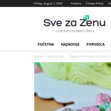
Friday, August 7, 2026
Početna
Privacy Policy
K
sve
za
Zenu
POČETNA
NAJNOVIJE
PORODICA
Home
Zanimljivosti
Bogata, kremasta i mirisna: Č