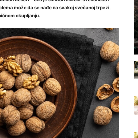
oblema može da se nađe na svakoj svečanoj trpezi,
zničnom okupljanju.