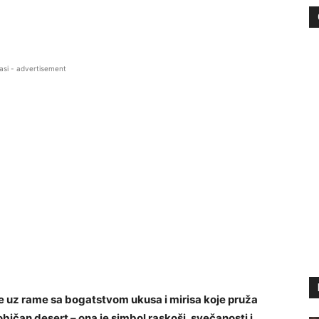
asi - advertisement
e uz rame sa bogatstvom ukusa i mirisa koje pruža
običan desert – ona je simbol raskoši, svečanosti i