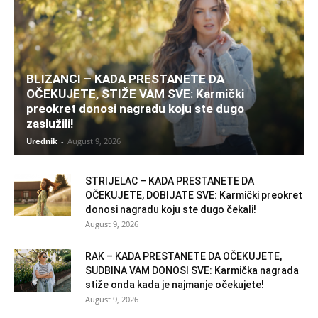
BLIZANCI – KADA PRESTANETE DA
OČEKUJETE, STIŽE VAM SVE: Karmički
preokret donosi nagradu koju ste dugo
zaslužili!
Urednik
-
August 9, 2026
STRIJELAC – KADA PRESTANETE DA
OČEKUJETE, DOBIJATE SVE: Karmički preokret
donosi nagradu koju ste dugo čekali!
August 9, 2026
RAK – KADA PRESTANETE DA OČEKUJETE,
SUDBINA VAM DONOSI SVE: Karmička nagrada
stiže onda kada je najmanje očekujete!
August 9, 2026