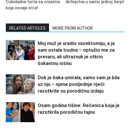
Čokoladna torta sa orasima
detinjstva u samo jednoj šerpi!
koja osvaja srca!
RELATED ARTICLES
MORE FROM AUTHOR
Moj muž je uradio vazektomiju, a ja
sam ostala trudna – optužio me za
prevaru, ali ultrazvuk je otkrio
šokantnu istinu
Dok je baka umirala, samo sam ja bila
uz nju – njene posljednje riječi
razotkrile su porodičnu izdaju
Osam godina tišine: Rečenica koja je
razotkrila porodičnu tajnu