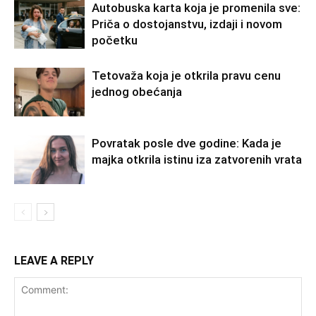
Autobuska karta koja je promenila sve:
Priča o dostojanstvu, izdaji i novom
početku
Tetovaža koja je otkrila pravu cenu
jednog obećanja
Povratak posle dve godine: Kada je
majka otkrila istinu iza zatvorenih vrata
LEAVE A REPLY