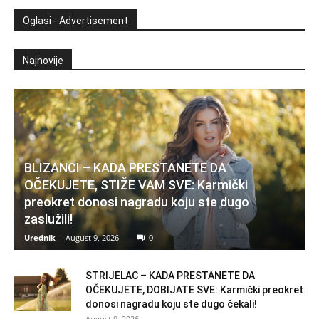
Oglasi - Advertisement
Najnovije
BLIZANCI – KADA PRESTANETE DA
OČEKUJETE, STIŽE VAM SVE: Karmički
preokret donosi nagradu koju ste dugo
zaslužili!
Urednik
-
August 9, 2026
0
STRIJELAC – KADA PRESTANETE DA
OČEKUJETE, DOBIJATE SVE: Karmički preokret
donosi nagradu koju ste dugo čekali!
August 9, 2026