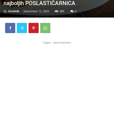
najboljih POSLASTIČARNICA
By
Urednik
-
September 12, 2025
689
0
Oglasi - advertisement