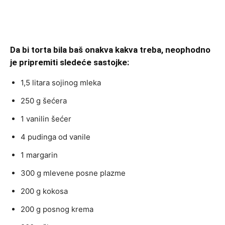
Da bi torta bila baš onakva kakva treba, neophodno
je pripremiti sledeće sastojke:
1,5 litara sojinog mleka
250 g šećera
1 vanilin šećer
4 pudinga od vanile
1 margarin
300 g mlevene posne plazme
200 g kokosa
200 g posnog krema