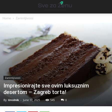
Home
Zanimljivosti
Zanimljivosti
Impresionirajte sve ovim luksuznim
desertom – Zagreb torta!
By
Urednik
-
June 17, 2025
545
0