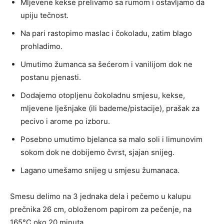
Mljevene kekse prelivamo sa rumom i ostavljamo da
upiju tečnost.
Na pari rastopimo maslac i čokoladu, zatim blago
prohladimo.
Umutimo žumanca sa šećerom i vanilijom dok ne
postanu pjenasti.
Dodajemo otopljenu čokoladnu smjesu, kekse,
mljevene lješnjake (ili bademe/pistacije), prašak za
pecivo i arome po izboru.
Posebno umutimo bjelanca sa malo soli i limunovim
sokom dok ne dobijemo čvrst, sjajan snijeg.
Lagano umešamo snijeg u smjesu žumanaca.
Smesu delimo na 3 jednaka dela i pečemo u kalupu
prečnika 26 cm, obloženom papirom za pečenje, na
165°C oko 20 minuta.