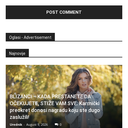
Oglasi - Advertisement
Najnovije
BLIZANCI – KADA PRESTANETE DA
OČEKUJETE, STIŽE VAM SVE: Karmički
preokret donosi nagradu koju ste dugo
zaslužili!
Urednik
-
August 9, 2026
0