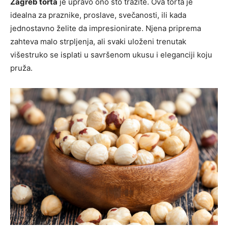
Zagreb torta
je upravo ono što tražite. Ova torta je
idealna za praznike, proslave, svečanosti, ili kada
jednostavno želite da impresionirate. Njena priprema
zahteva malo strpljenja, ali svaki uloženi trenutak
višestruko se isplati u savršenom ukusu i eleganciji koju
pruža.