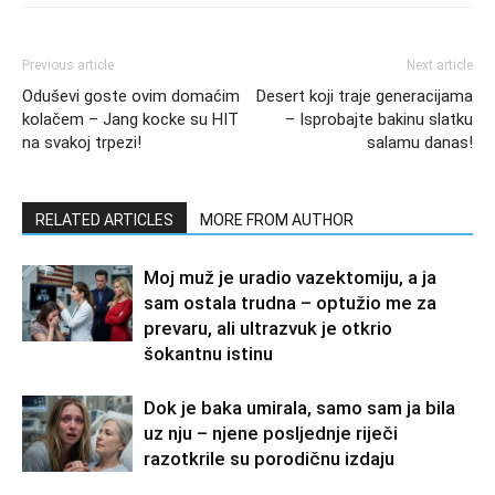
Previous article
Next article
Oduševi goste ovim domaćim
Desert koji traje generacijama
kolačem – Jang kocke su HIT
– Isprobajte bakinu slatku
na svakoj trpezi!
salamu danas!
RELATED ARTICLES
MORE FROM AUTHOR
Moj muž je uradio vazektomiju, a ja
sam ostala trudna – optužio me za
prevaru, ali ultrazvuk je otkrio
šokantnu istinu
Dok je baka umirala, samo sam ja bila
uz nju – njene posljednje riječi
razotkrile su porodičnu izdaju