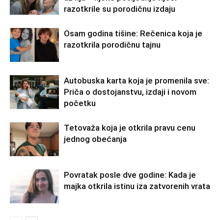
razotkrile su porodičnu izdaju
Osam godina tišine: Rečenica koja je
razotkrila porodičnu tajnu
Autobuska karta koja je promenila sve:
Priča o dostojanstvu, izdaji i novom
početku
Tetovaža koja je otkrila pravu cenu
jednog obećanja
Povratak posle dve godine: Kada je
majka otkrila istinu iza zatvorenih vrata