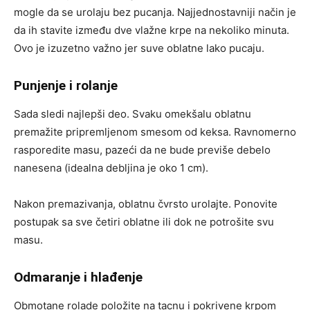
mogle da se urolaju bez pucanja. Najjednostavniji način je
da ih stavite između dve vlažne krpe na nekoliko minuta.
Ovo je izuzetno važno jer suve oblatne lako pucaju.
Punjenje i rolanje
Sada sledi najlepši deo. Svaku omekšalu oblatnu
premažite pripremljenom smesom od keksa. Ravnomerno
rasporedite masu, pazeći da ne bude previše debelo
nanesena (idealna debljina je oko 1 cm).
Nakon premazivanja, oblatnu čvrsto urolajte. Ponovite
postupak sa sve četiri oblatne ili dok ne potrošite svu
masu.
Odmaranje i hlađenje
Obmotane rolade položite na tacnu i pokrivene krpom