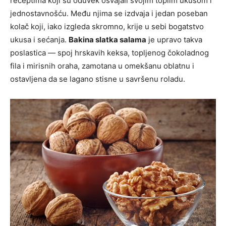
receptima koji su oduvek osvajali svojim toplim ukusom i
jednostavnošću. Među njima se izdvaja i jedan poseban
kolač koji, iako izgleda skromno, krije u sebi bogatstvo
ukusa i sećanja.
Bakina slatka salama
je upravo takva
poslastica — spoj hrskavih keksa, topljenog čokoladnog
fila i mirisnih oraha, zamotana u omekšanu oblatnu i
ostavljena da se lagano stisne u savršenu roladu.