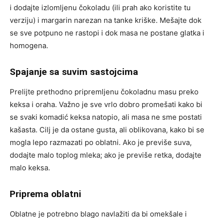
i dodajte izlomljenu čokoladu (ili prah ako koristite tu
verziju) i margarin narezan na tanke kriške. Mešajte dok
se sve potpuno ne rastopi i dok masa ne postane glatka i
homogena.
Spajanje sa suvim sastojcima
Prelijte prethodno pripremljenu čokoladnu masu preko
keksa i oraha. Važno je sve vrlo dobro promešati kako bi
se svaki komadić keksa natopio, ali masa ne sme postati
kašasta. Cilj je da ostane gusta, ali oblikovana, kako bi se
mogla lepo razmazati po oblatni. Ako je previše suva,
dodajte malo toplog mleka; ako je previše retka, dodajte
malo keksa.
Priprema oblatni
Oblatne je potrebno blago navlažiti da bi omekšale i