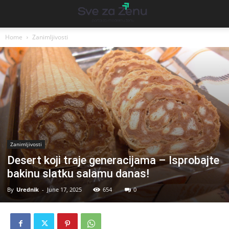
Home
Zanimljivosti
Zanimljivosti
Desert koji traje generacijama – Isprobajte
bakinu slatku salamu danas!
By
Urednik
-
June 17, 2025
654
0