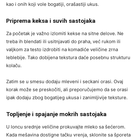
kao i onih koji vole bogatiji, orašastiji ukus.
Priprema keksa i suvih sastojaka
Za početak je važno izlomiti kekse na sitne delove. Ne
treba ih blendati ili usitnjavati do praha, već rukom ili
valjkom za testo izdrobiti na komadiće veličine zrna
leblebije. Tako dobijena tekstura daće posebnu strukturu
kolaču.
Zatim se u smesu dodaju mleveni i seckani orasi. Ovaj
korak može se preskočiti, ali preporučujemo da se orasi
ipak dodaju zbog bogatijeg ukusa i zanimljivije teksture.
Topljenje i spajanje mokrih sastojaka
U loncu srednje veličine prokuvajte mleko sa šećerom.
Kada mešavina dostigne tačku vrenja, sklonite sa šporeta