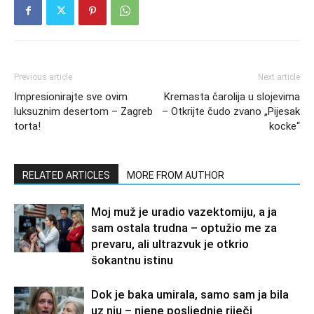
Previous article
Next article
Impresionirajte sve ovim
Kremasta čarolija u slojevima
luksuznim desertom – Zagreb
– Otkrijte čudo zvano „Pijesak
torta!
kocke“
RELATED ARTICLES
MORE FROM AUTHOR
Moj muž je uradio vazektomiju, a ja
sam ostala trudna – optužio me za
prevaru, ali ultrazvuk je otkrio
šokantnu istinu
Dok je baka umirala, samo sam ja bila
uz nju – njene posljednje riječi