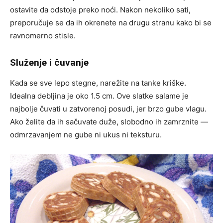
ostavite da odstoje preko noći. Nakon nekoliko sati,
preporučuje se da ih okrenete na drugu stranu kako bi se
ravnomerno stisle.
Služenje i čuvanje
Kada se sve lepo stegne, narežite na tanke kriške.
Idealna debljina je oko 1.5 cm. Ove slatke salame je
najbolje čuvati u zatvorenoj posudi, jer brzo gube vlagu.
Ako želite da ih sačuvate duže, slobodno ih zamrznite —
odmrzavanjem ne gube ni ukus ni teksturu.