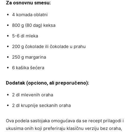
Za osnovnu smesu:
4 komada oblatni
800 g (80 dag) keksa
5-6 dl mleka
200 g čokolade ili čokolade u prahu
250 g margarina
6 kašika šećera
Dodatak (opciono, ali preporučeno):
2 dl mlevenih oraha
2 dl krupnije seckanih oraha
Ova podela sastojaka omogućava da se recept prilagodi i
ukusima onih koji preferiraju klasičnu verziju bez oraha,