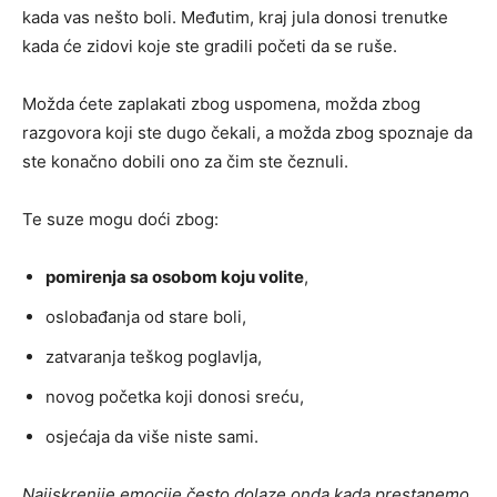
kada vas nešto boli. Međutim, kraj jula donosi trenutke
kada će zidovi koje ste gradili početi da se ruše.
Možda ćete zaplakati zbog uspomena, možda zbog
razgovora koji ste dugo čekali, a možda zbog spoznaje da
ste konačno dobili ono za čim ste čeznuli.
Te suze mogu doći zbog:
pomirenja sa osobom koju volite
,
oslobađanja od stare boli,
zatvaranja teškog poglavlja,
novog početka koji donosi sreću,
osjećaja da više niste sami.
Najiskrenije emocije često dolaze onda kada prestanemo