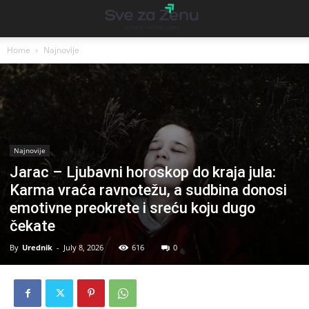
Home
Najnovije
Najnovije
Jarac – Ljubavni horoskop do kraja jula:
Karma vraća ravnotežu, a sudbina donosi
emotivne preokrete i sreću koju dugo
čekate
By
Urednik
-
July 8, 2026
616
0