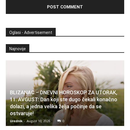
Oglasi - Advertisement
Najnovije
BLIZANAC – DNEVNI HOROSKOP ZA UTORAK,
11. AVGUST: Dan koji ste dugo čekali konačno
dolazi, a jedna velika želja počinje da se
ostvaruje!
Urednik
-
August 10, 2026
0