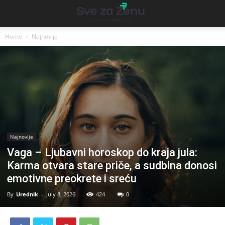
Home
Najnovije
Najnovije
Vaga – Ljubavni horoskop do kraja jula:
Karma otvara stare priče, a sudbina donosi
emotivne preokrete i sreću
By
Urednik
-
July 8, 2026
424
0