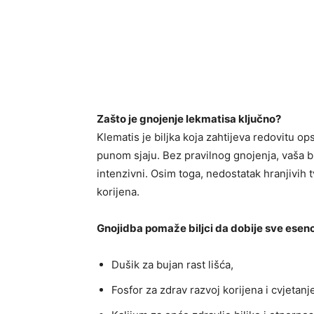
Zašto je gnojenje lekmatisa ključno?
Klematis je biljka koja zahtijeva redovitu op
punom sjaju. Bez pravilnog gnojenja, vaša bil
intenzivni. Osim toga, nedostatak hranjivih tv
korijena.
Gnojidba pomaže biljci da dobije sve esenci
Dušik za bujan rast lišća,
Fosfor za zdrav razvoj korijena i cvjetanj