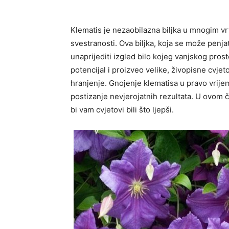
Klematis je nezaobilazna biljka u mnogim vr
svestranosti. Ova biljka, koja se može penjat
unaprijediti izgled bilo kojeg vanjskog pros
potencijal i proizveo velike, živopisne cvjet
hranjenje. Gnojenje klematisa u pravo vrijem
postizanje nevjerojatnih rezultata. U ovom 
bi vam cvjetovi bili što ljepši.