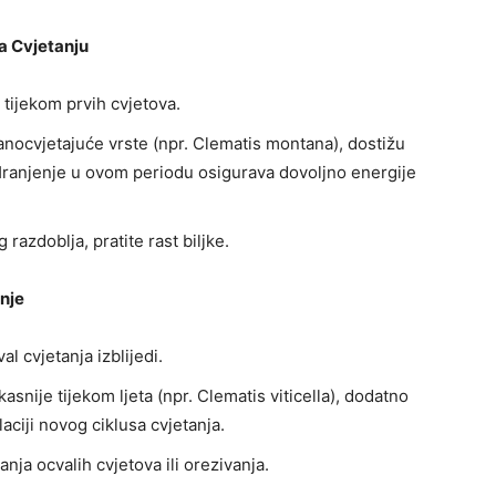
a Cvjetanju
i tijekom prvih cvjetova.
anocvjetajuće vrste (npr. Clematis montana), dostižu
Hranjenje u ovom periodu osigurava dovoljno energije
razdoblja, pratite rast biljke.
anje
l cvjetanja izblijedi.
 kasnije tijekom ljeta (npr. Clematis viticella), dodatno
ciji novog ciklusa cvjetanja.
nja ocvalih cvjetova ili orezivanja.