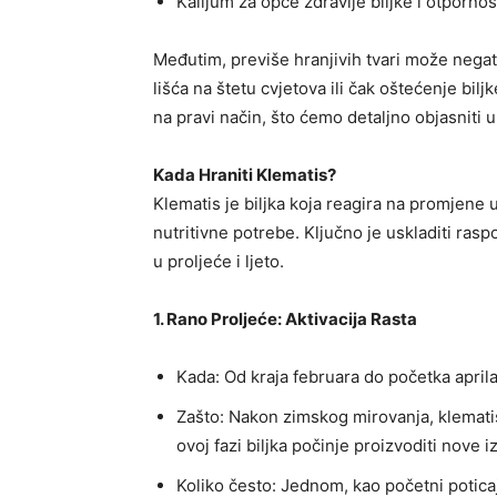
Kalijum za opće zdravlje biljke i otpornos
Međutim, previše hranjivih tvari može negati
lišća na štetu cvjetova ili čak oštećenje bilj
na pravi način, što ćemo detaljno objasniti 
Kada Hraniti Klematis?
Klematis je biljka koja reagira na promjene u 
nutritivne potrebe. Ključno je uskladiti ras
u proljeće i ljeto.
1. Rano Proljeće: Aktivacija Rasta
Kada: Od kraja februara do početka aprila
Zašto: Nakon zimskog mirovanja, klematis
ovoj fazi biljka počinje proizvoditi nove i
Koliko često: Jednom, kao početni poticaj