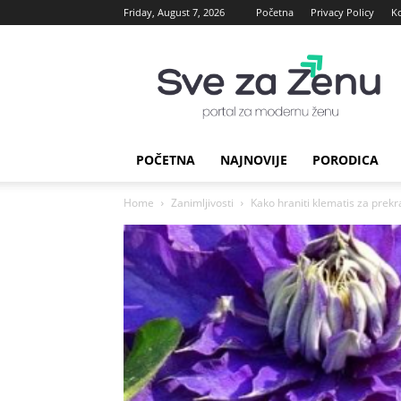
Friday, August 7, 2026
Početna
Privacy Policy
K
sve
za
Zenu
POČETNA
NAJNOVIJE
PORODICA
Home
Zanimljivosti
Kako hraniti klematis za prekr