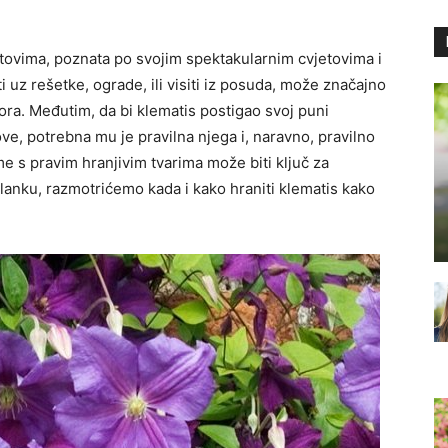
tovima, poznata po svojim spektakularnim cvjetovima i
i uz rešetke, ograde, ili visiti iz posuda, može značajno
tora. Međutim, da bi klematis postigao svoj puni
ove, potrebna mu je pravilna njega i, naravno, pravilno
e s pravim hranjivim tvarima može biti ključ za
članku, razmotrićemo kada i kako hraniti klematis kako