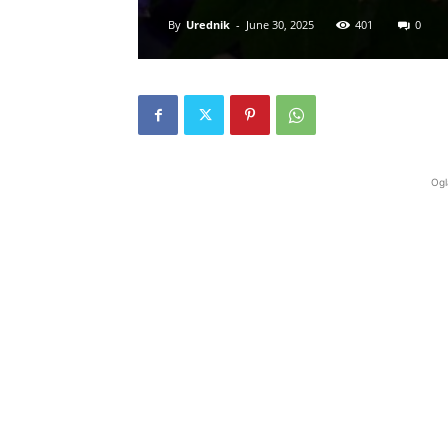
By
Urednik
-
June 30, 2025
401
0
Ogl