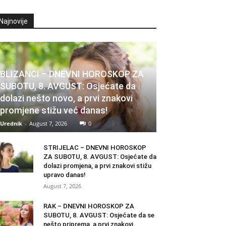
Najnovije
BLIZANCI – DNEVNI HOROSKOP ZA
SUBOTU, 8. AVGUST: Osjećate da
dolazi nešto novo, a prvi znakovi
promjene stižu već danas!
Urednik
-
August 7, 2026
0
STRIJELAC – DNEVNI HOROSKOP
ZA SUBOTU, 8. AVGUST: Osjećate da
dolazi promjena, a prvi znakovi stižu
upravo danas!
August 7, 2026
RAK – DNEVNI HOROSKOP ZA
SUBOTU, 8. AVGUST: Osjećate da se
nešto priprema, a prvi znakovi