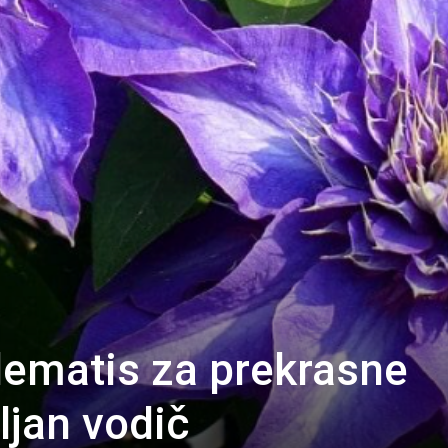
klematis za prekrasne
ljan vodič