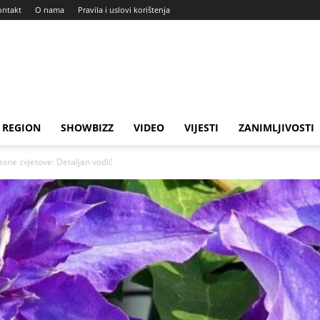
ontakt
O nama
Pravila i uslovi korištenja
REGION
SHOWBIZZ
VIDEO
VIJESTI
ZANIMLJIVOSTI
asne cvjetove: Detaljan vodič