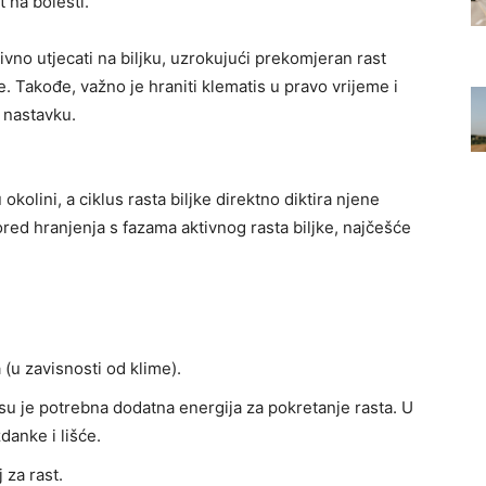
t na bolesti.
vno utjecati na biljku, uzrokujući prekomjeran rast
ke. Takođe, važno je hraniti klematis u pravo vrijeme i
u nastavku.
okolini, a ciklus rasta biljke direktno diktira njene
pored hranjenja s fazama aktivnog rasta biljke, najčešće
 (u zavisnosti od klime).
u je potrebna dodatna energija za pokretanje rasta. U
zdanke i lišće.
 za rast.