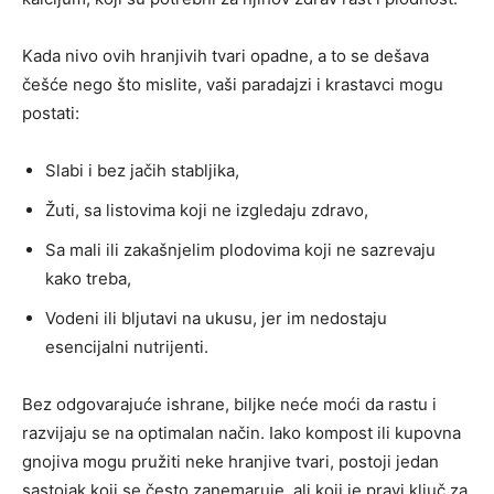
Kada nivo ovih hranjivih tvari opadne, a to se dešava
češće nego što mislite, vaši paradajzi i krastavci mogu
postati:
Slabi i bez jačih stabljika,
Žuti, sa listovima koji ne izgledaju zdravo,
Sa mali ili zakašnjelim plodovima koji ne sazrevaju
kako treba,
Vodeni ili bljutavi na ukusu, jer im nedostaju
esencijalni nutrijenti.
Bez odgovarajuće ishrane, biljke neće moći da rastu i
razvijaju se na optimalan način. Iako kompost ili kupovna
gnojiva mogu pružiti neke hranjive tvari, postoji jedan
sastojak koji se često zanemaruje, ali koji je pravi ključ za