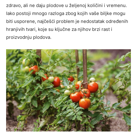
zdravo, ali ne daju plodove u željenoj količini i vremenu.
Iako postoji mnogo razloga zbog kojih vaše biljke mogu
biti usporene, najčešći problem je nedostatak određenih
hranjivih tvari, koje su ključne za njihov brzi rast i
proizvodnju plodova.