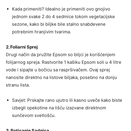
Kada primeniti? Idealno je primeniti ovo gnojivo
jednom svake 2 do 4 sedmice tokom vegetacijske
sezone, kako bi biljke bile stalno snabdevene
potrebnim hranjivim tvarima.
2. Foliarni Sprej
Drugi način da pružite Epsom so biljci je korišćenjem
folijarnog spreja. Rastvorite 1 kašiku Epsom soli u 4 litre
vode i sipajte u bočicu sa raspršivačem. Ovaj sprej
nanosite direktno na listove biljaka, posebno na donju
stranu lista.
Savjet: Prskajte rano ujutro ili kasno uveče kako biste
izbegli opekotine na lišću izazvane direktnom
sunčevom svetlošću.
3. Poticanje Sadnica