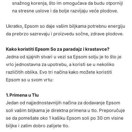
snažnog korenja, što im omogućava da budu otporniji
na stresne uslove i da bolje razvijaju veće plodove.
Ukratko, Epsom so daje vašim biljkama potrebnu energiju
da prebrzo sazrevaju i proizvedu sočne, zdrave plodove.
Kako koristiti Epsom So za paradajz i krastavce?
Jedna od sjajnih stvari u vezi sa Epsom solju je to što je
vrlo jednostavna za upotrebu, a koristi se u nekoliko
različitih oblika. Evo tri načina kako možete koristiti
Epsom so u svom vrtu:
1. Primena u Tlu
Jedan od najjednostavnijih načina za dodavanje Epsom
soli vašim biljkama je direktna primena u tlo. Preporučuje
se da pomešate oko 1 kašiku Epsom soli po 30 cm visine
biljke i zatim dobro zalijete tlo.