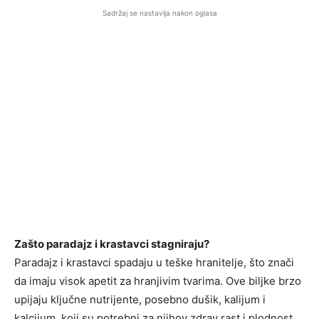
Sadržaj se nastavlja nakon oglasa
Zašto paradajz i krastavci stagniraju?
Paradajz i krastavci spadaju u teške hranitelje, što znači
da imaju visok apetit za hranjivim tvarima. Ove biljke brzo
upijaju ključne nutrijente, posebno dušik, kalijum i
kalcijum, koji su potrebni za njihov zdrav rast i plodnost.