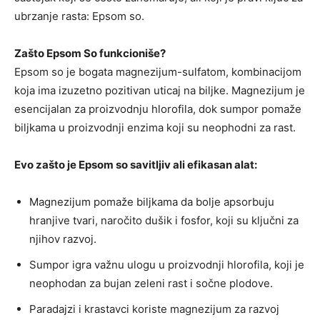
ubrzanje rasta: Epsom so.
Zašto Epsom So funkcioniše?
Epsom so je bogata magnezijum-sulfatom, kombinacijom
koja ima izuzetno pozitivan uticaj na biljke. Magnezijum je
esencijalan za proizvodnju hlorofila, dok sumpor pomaže
biljkama u proizvodnji enzima koji su neophodni za rast.
Evo zašto je Epsom so savitljiv ali efikasan alat:
Magnezijum pomaže biljkama da bolje apsorbuju
hranjive tvari, naročito dušik i fosfor, koji su ključni za
njihov razvoj.
Sumpor igra važnu ulogu u proizvodnji hlorofila, koji je
neophodan za bujan zeleni rast i sočne plodove.
Paradajzi i krastavci koriste magnezijum za razvoj