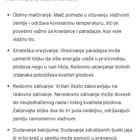
Obilno malčiranje: Malč pomaže u očuvanju vlažnosti
zemlje i održava konstantnu temperaturu, što je
posebno važno za krastavce i paradajze, koji vole
vlažno tlo.
Strateška orezivanje: Orezivanje paradajza može
usmeriti biljku da više energije ulaže u proizvodnju
plodova nego u rast lišća. Redovno uklanjanje bočnih
izdanaka poboljšava kvalitet plodova.
Redovno zalivanje: Vrtlari često zaboravljaju na
redovno zalivanje. Neredovno zalivanje može dovesti
do neujednačenog rasta i lošeg kvaliteta plodova.
Zalijevajte biljke dva do tri puta nedeljno, održavajući
zemlju ravnomerno vlažnom.
Dodavanje kalcijuma: Dodavanje zdrobljenih ljuski jaja
ili vrtni kreč u zemlju može pomoći u prevenciji