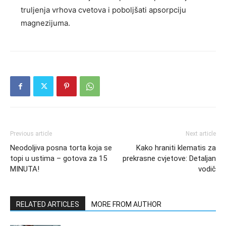
truljenja vrhova cvetova i poboljšati apsorpciju
magnezijuma.
Previous article
Next article
Neodoljiva posna torta koja se
Kako hraniti klematis za
topi u ustima – gotova za 15
prekrasne cvjetove: Detaljan
MINUTA!
vodič
RELATED ARTICLES
MORE FROM AUTHOR