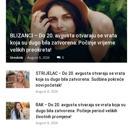
BLIZANCI – Do 20. avgusta otvaraju se vrata
koja su dugo bila zatvorena: Počinje vrijeme
velikih preokreta!
Urednik
-
August 8, 2026
0
STRIJELAC – Do 20. avgusta otvaraju se vrata
koja su dugo bila zatvorena: Sudbina pokreće
novi početak!
August 8, 2026
RAK – Do 20. avgusta otvaraju se vrata koja su
dugo bila zatvorena: Počinje period velikih
životnih promjena!
August 8, 2026