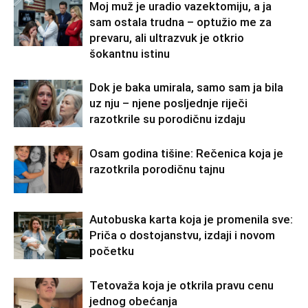
Moj muž je uradio vazektomiju, a ja
sam ostala trudna – optužio me za
prevaru, ali ultrazvuk je otkrio
šokantnu istinu
Dok je baka umirala, samo sam ja bila
uz nju – njene posljednje riječi
razotkrile su porodičnu izdaju
Osam godina tišine: Rečenica koja je
razotkrila porodičnu tajnu
Autobuska karta koja je promenila sve:
Priča o dostojanstvu, izdaji i novom
početku
Tetovaža koja je otkrila pravu cenu
jednog obećanja