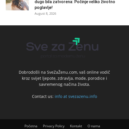
dugo bila zatvorena: Počinje veliko životno
poglavlje!
August 8, 2026
Dobrodošli na SveZaŽenu.com, vaš online vodič
kroz svijet ljepote, zdravlja, mode, porodice i
savremenog načina života.
Contact us:
info at svezazenu.info
Početna
Privacy Policy
Kontakt
O nama