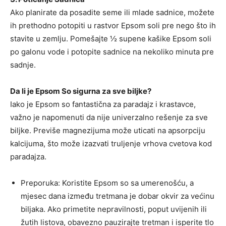
Ako planirate da posadite seme ili mlade sadnice, možete
ih prethodno potopiti u rastvor Epsom soli pre nego što ih
stavite u zemlju. Pomešajte ½ supene kašike Epsom soli
po galonu vode i potopite sadnice na nekoliko minuta pre
sadnje.
Da li je Epsom So sigurna za sve biljke?
Iako je Epsom so fantastična za paradajz i krastavce,
važno je napomenuti da nije univerzalno rešenje za sve
biljke. Previše magnezijuma može uticati na apsorpciju
kalcijuma, što može izazvati truljenje vrhova cvetova kod
paradajza.
Preporuka: Koristite Epsom so sa umerenošću, a
mjesec dana između tretmana je dobar okvir za većinu
biljaka. Ako primetite nepravilnosti, poput uvijenih ili
žutih listova, obavezno pauzirajte tretman i isperite tlo