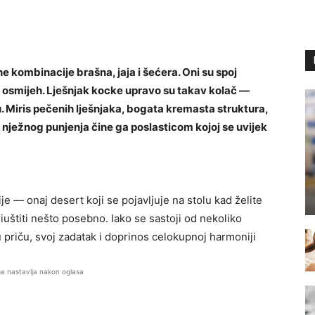
ne kombinacije brašna, jaja i šećera. Oni su spoj
ća osmijeh. Lješnjak kocke upravo su takav kolač —
. Miris pečenih lješnjaka, bogata kremasta struktura,
 nježnog punjenja čine ga poslasticom kojoj se uvijek
je — onaj desert koji se pojavljuje na stolu kad želite
priuštiti nešto posebno. Iako se sastoji od nekoliko
u priču, svoj zadatak i doprinos celokupnoj harmoniji
se nastavlja nakon oglasa