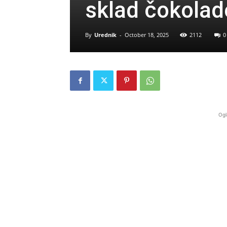
sklad čokolade
By
Urednik
-
October 18, 2025
2112
0
Ogl