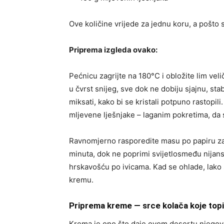
Ove količine vrijede za jednu koru, a pošto s
Priprema izgleda ovako:
Pećnicu zagrijte na 180°C i obložite lim ve
u čvrst snijeg, sve dok ne dobiju sjajnu, st
miksati, kako bi se kristali potpuno rastopil
mljevene lješnjake – laganim pokretima, da 
Ravnomjerno rasporedite masu po papiru za 
minuta, dok ne poprimi svijetlosmeđu nijans
hrskavošću po ivicama. Kad se ohlade, lako
kremu.
Priprema kreme — srce kolača koje top
Krema je ono što daje ovom desertu njegovu