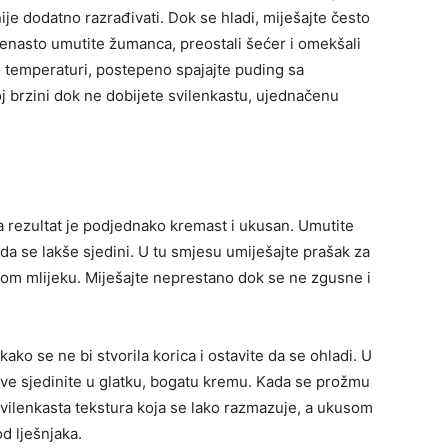
ije dodatno razrađivati. Dok se hladi, miješajte često
jenasto umutite žumanca, preostali šećer i omekšali
 temperaturi, postepeno spajajte puding sa
 brzini dok ne dobijete svilenkastu, ujednačenu
 a rezultat je podjednako kremast i ukusan. Umutite
a se lakše sjedini. U tu smjesu umiješajte prašak za
lom mlijeku. Miješajte neprestano dok se ne zgusne i
kako se ne bi stvorila korica i ostavite da se ohladi. U
ve sjedinite u glatku, bogatu kremu. Kada se prožmu
vilenkasta tekstura koja se lako razmazuje, a ukusom
d lješnjaka.