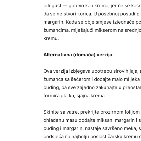
biti gust — gotovo kao krema, jer će se kasn
da se ne stvori korica. U posebnoj posudi p
margarin. Kada se obje smjese izjednače po
žumancima, miješajući mikserom na srednjoj
kremu.
Alternativna (domaća) verzija:
Ova verzija izbjegava upotrebu sirovih jaja,
žumanca sa šećerom i dodajte malo mlijeka d
puding, pa sve zajedno zakuhajte u preosta
formira glatka, sjajna krema.
Skinite sa vatre, prekrijte prozirnom folijom 
ohlađenu masu dodajte miksani margarin i s
puding i margarin, nastaje savršeno meka, s
podsjeća na najbolju poslastičarsku kremu o