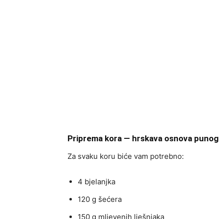
Priprema kora — hrskava osnova punog
Za svaku koru biće vam potrebno:
4 bjelanjka
120 g šećera
150 g mljevenih lješnjaka