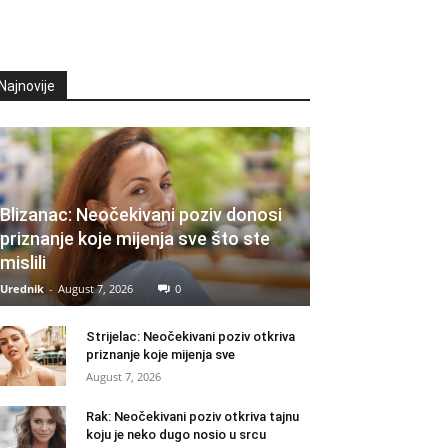
Najnovije
Blizanac: Neočekivani poziv donosi
priznanje koje mijenja sve što ste
mislili
Urednik
-
August 7, 2026
0
Strijelac: Neočekivani poziv otkriva
priznanje koje mijenja sve
August 7, 2026
Rak: Neočekivani poziv otkriva tajnu
koju je neko dugo nosio u srcu