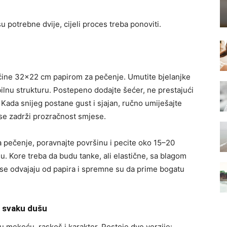
u potrebne dvije, cijeli proces treba ponoviti.
ličine 32×22 cm papirom za pečenje. Umutite bjelanjke
abilnu strukturu. Postepeno dodajte šećer, ne prestajući
i. Kada snijeg postane gust i sjajan, ručno umiješajte
se zadrži prozračnost smjese.
pečenje, poravnajte površinu i pecite oko 15–20
u. Kore treba da budu tanke, ali elastične, sa blagom
 se odvajaju od papira i spremne su da prime bogatu
i svaku dušu
 mekoću, raskoš i karakter. Postoje dve verzije: