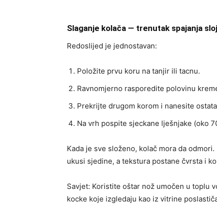
Slaganje kolača — trenutak spajanja slo
Redoslijed je jednostavan:
Položite prvu koru na tanjir ili tacnu.
Ravnomjerno rasporedite polovinu kreme 
Prekrijte drugom korom i nanesite ostat
Na vrh pospite sjeckane lješnjake (oko 70
Kada je sve složeno, kolač mora da odmori. N
ukusi sjedine, a tekstura postane čvrsta i 
Savjet: Koristite oštar nož umočen u toplu v
kocke koje izgledaju kao iz vitrine poslastič