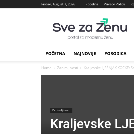
Friday, August 7, 2026
Početna
Privacy Policy
K
sve
za
Zenu
POČETNA
NAJNOVIJE
PORODICA
Home
Zanimljivosti
Kraljevske LJEŠNJAK KOCKE: Sa
Zanimljivosti
Kraljevske L