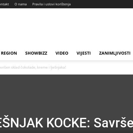
ontakt
O nama
Pravila i uslovi korištenja
REGION
SHOWBIZZ
VIDEO
VIJESTI
ZANIMLJIVOSTI
vršen sklad čokolade, kreme i lješnjaka!
JEŠNJAK KOCKE: Savrš