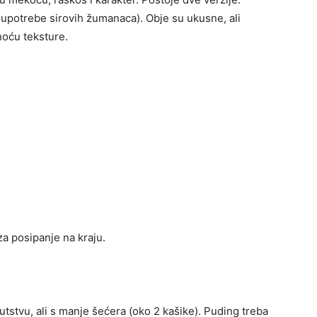
 upotrebe sirovih žumanaca). Obje su ukusne, ali
noću teksture.
za posipanje na kraju.
tstvu, ali s manje šećera (oko 2 kašike). Puding treba