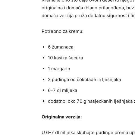
originalna i domaća (blago prilagođena, bez
domaća verzija pruža dodatnu sigurnost i fi
Potrebno za kremu:
6 žumanaca
10 kašika šećera
1 margarin
2 pudinga od čokolade ili lješnjaka
6–7 dl mlijeka
dodatno: oko 70 g nasjeckanih lješnjaka 
Originalna verzija:
U 6–7 dl mlijeka skuhajte pudinge prema upu