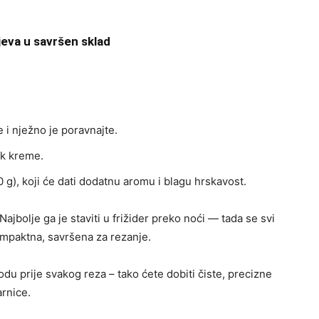
jeva u savršen sklad
i nježno je poravnajte.
ak kreme.
 g), koji će dati dodatnu aromu i blagu hrskavost.
ajbolje ga je staviti u frižider preko noći — tada se svi
kompaktna, savršena za rezanje.
odu prije svakog reza – tako ćete dobiti čiste, precizne
arnice.