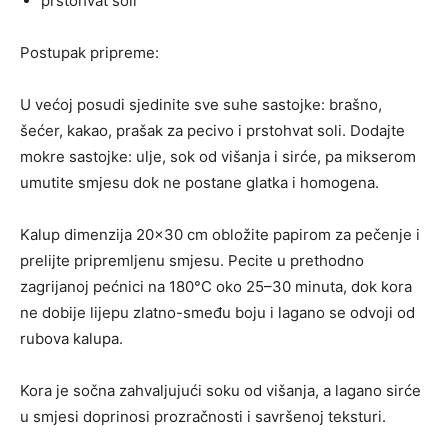
prstohvat soli
Postupak pripreme:
U većoj posudi sjedinite sve suhe sastojke: brašno,
šećer, kakao, prašak za pecivo i prstohvat soli. Dodajte
mokre sastojke: ulje, sok od višanja i sirće, pa mikserom
umutite smjesu dok ne postane glatka i homogena.
Kalup dimenzija 20×30 cm obložite papirom za pečenje i
prelijte pripremljenu smjesu. Pecite u prethodno
zagrijanoj pećnici na 180°C oko 25–30 minuta, dok kora
ne dobije lijepu zlatno-smeđu boju i lagano se odvoji od
rubova kalupa.
Kora je sočna zahvaljujući soku od višanja, a lagano sirće
u smjesi doprinosi prozračnosti i savršenoj teksturi.