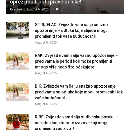
oprez, mudrost i prave odluke!
Urednik
-
August 6, 2026
0
STRIJELAC: Zvijezde vam šalju snažno
upozorenje – odluke koje slijede mogu
promijeniti tok vaše budućnosti!
August 6, 2026
RAK: Zvijezde vam šalju važno upozorenje –
pred vama je period koji može promijeniti
mnogo više nego što očekujete!
August 6, 2026
BIK: Zvijezde vam šalju snažno upozorenje –
pred vama su odluke koje mogu promijeniti tok
vaše budućnosti!
August 6, 2026
RIBE: Zvijezde vam šalju sudbinsku poruku –
naredni dani donose izazove koji mogu
promijeniti vaš život!