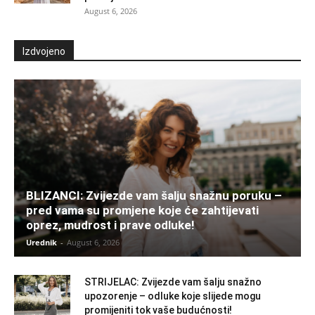
August 6, 2026
Izdvojeno
BLIZANCI: Zvijezde vam šalju snažnu poruku –
pred vama su promjene koje će zahtijevati
oprez, mudrost i prave odluke!
Urednik
-
August 6, 2026
STRIJELAC: Zvijezde vam šalju snažno
upozorenje – odluke koje slijede mogu
promijeniti tok vaše budućnosti!