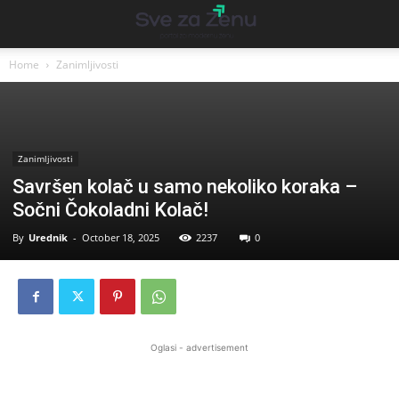
Home
Zanimljivosti
Zanimljivosti
Savršen kolač u samo nekoliko koraka –
Sočni Čokoladni Kolač!
By
Urednik
-
October 18, 2025
2237
0
Oglasi - advertisement