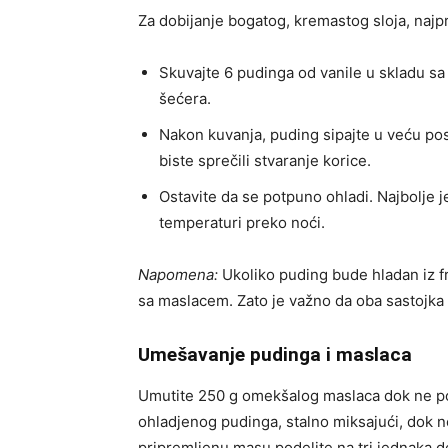
Za dobijanje bogatog, kremastog sloja, naj
Skuvajte 6 pudinga od vanile u skladu sa 
šećera.
Nakon kuvanja, puding sipajte u veću po
biste sprečili stvaranje korice.
Ostavite da se potpuno ohladi. Najbolje j
temperaturi preko noći.
Napomena:
Ukoliko puding bude hladan iz f
sa maslacem. Zato je važno da oba sastojk
Umešavanje pudinga i maslaca
Umutite 250 g omekšalog maslaca dok ne po
ohladjenog pudinga, stalno miksajući, dok 
pripremljenu masu podelite na tri jednaka del