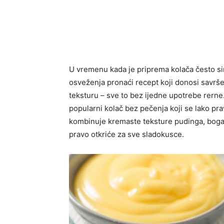
U vremenu kada je priprema kolača često si
osveženja pronaći recept koji donosi savrš
teksturu – sve to bez ijedne upotrebe rerne
popularni kolač bez pečenja koji se lako pravi
kombinuje kremaste teksture pudinga, bogat
pravo otkriće za sve sladokusce.