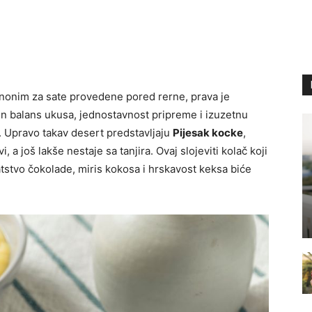
nonim za sate provedene pored rerne, prava je
en balans ukusa, jednostavnost pripreme i izuzetnu
. Upravo takav desert predstavljaju
Pijesak kocke
,
, a još lakše nestaje sa tanjira. Ovaj slojeviti kolač koji
stvo čokolade, miris kokosa i hrskavost keksa biće