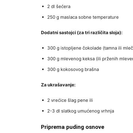
2 dl šećera
250 g maslaca sobne temperature
Dodatni sastojci (za tri različita sloja):
300 g istopljene čokolade (tamna ili mle
300 g mlevenog keksa (ili prženih mleven
300 g kokosovog brašna
Za ukrašavanje:
2 vrećice šlag pene ili
2-3 dl slatkog umućenog vrhnja
Priprema puding osnove