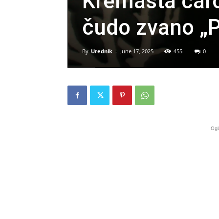
Kremasta čarol
čudo zvano „P
By
Urednik
-
June 17, 2025
455
0
Ogl