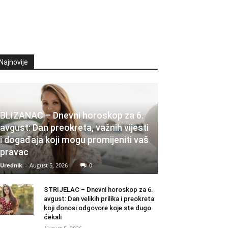
Najnovije
BLIZANAC – Dnevni horoskop za 6.
avgust: Dan preokreta, važnih vijesti
i događaja koji mogu promijeniti vaš
pravac
Urednik
-
August 5, 2026
0
STRIJELAC – Dnevni horoskop za 6.
avgust: Dan velikih prilika i preokreta
koji donosi odgovore koje ste dugo
čekali