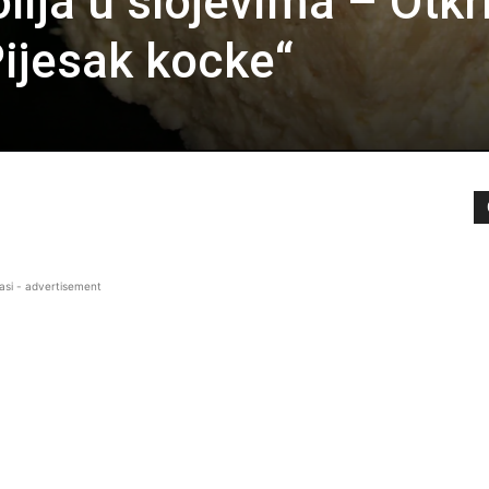
ija u slojevima – Otkri
ijesak kocke“
asi - advertisement