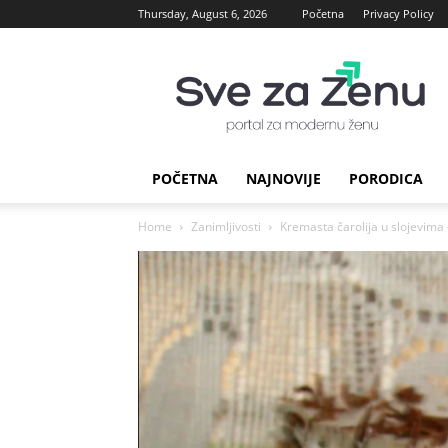
Thursday, August 6, 2026
Početna
Privacy Policy
sve
za
Zenu
POČETNA
NAJNOVIJE
PORODICA
Home
Zanimljivosti
Kremasta čarolija u slojevima 