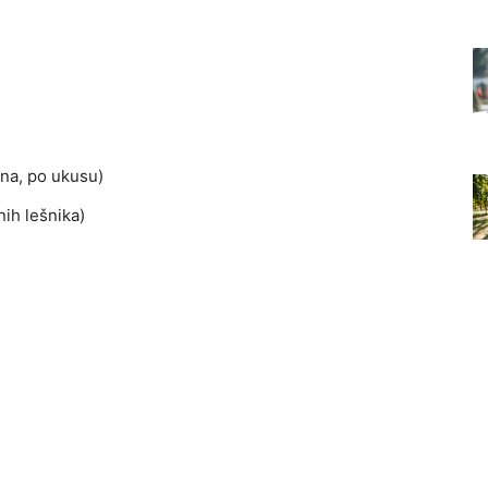
čna, po ukusu)
ih lešnika)