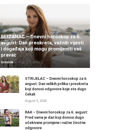
BLIZANAC – Dnevni horoskop za 6.
avgust: Dan preokreta, važnih vijesti
i događaja koji mogu promijeniti vaš
pravac
Urednik
-
August 5, 2026
STRIJELAC – Dnevni horoskop za 6.
avgust: Dan velikih prilika i preokreta
koji donosi odgovore koje ste dugo
čekali
August 5, 2026
RAK – Dnevni horoskop za 6. avgust:
Pred vama je dan koji donosi dugo
očekivane promjene i važne životne
odgovore