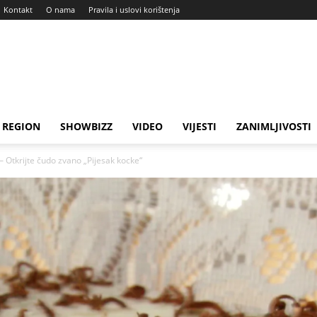
Kontakt
O nama
Pravila i uslovi korištenja
REGION
SHOWBIZZ
VIDEO
VIJESTI
ZANIMLJIVOSTI
– Otkrijte čudo zvano „Pijesak kocke“