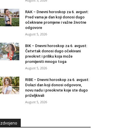
August 5, 2026
RAK – Dnevni horoskop za 6. avgust:
Pred vama je dan koji donosi dugo
očekivane promjene i važne životne
odgovore
August 5, 2026
BIK – Dnevni horoskop za 6. avgust:
Četvrtak donosi dugo očekivani
preokret i priliku koja može
promijeniti mnogo toga
August 5, 2026
RIBE – Dnevni horoskop za 6. avgust:
Dolazi dan koji donosi odgovore,
novu nadu i preokrete koje ste dugo
priželjkivali
August 5, 2026
Izdvojeno