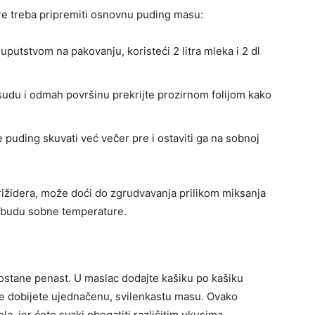
pre treba pripremiti osnovnu puding masu:
uputstvom na pakovanju, koristeći 2 litra mleka i 2 dl
sudu i odmah površinu prekrijte prozirnom folijom kako
e puding skuvati već večer pre i ostaviti ga na sobnoj
rižidera, može doći do zgrudvavanja prilikom miksanja
a budu sobne temperature.
stane penast. U maslac dodajte kašiku po kašiku
ne dobijete ujednačenu, svilenkastu masu. Ovako
a, jer ćete svaki obogatiti različitim ukusima.