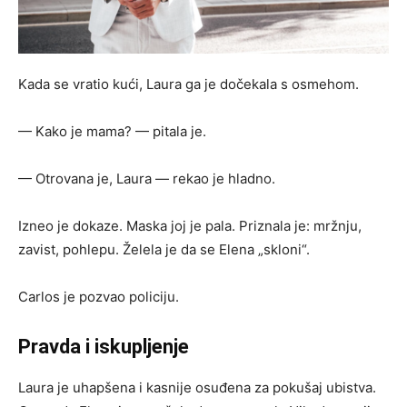
Kada se vratio kući, Laura ga je dočekala s osmehom.
— Kako je mama? — pitala je.
— Otrovanа je, Laura — rekao je hladno.
Izneo je dokaze. Maskа joj je pala. Priznala je: mržnju,
zavist, pohlepu. Želela je da se Elena „skloni“.
Carlos je pozvao policiju.
Pravda i iskupljenje
Laura je uhapšena i kasnije osuđena za pokušaj ubistva.