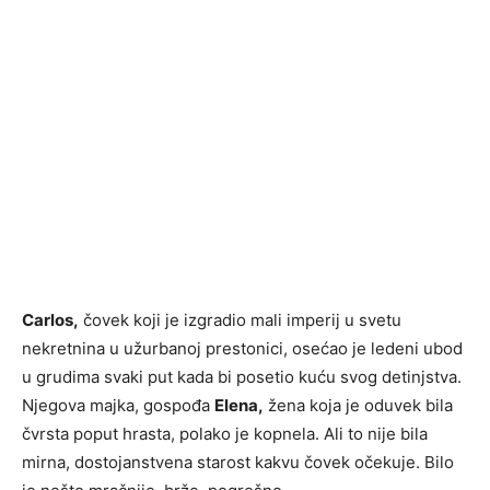
Carlos,
čovek koji je izgradio mali imperij u svetu
nekretnina u užurbanoj prestonici, osećao je ledeni ubod
u grudima svaki put kada bi posetio kuću svog detinjstva.
Njegova majka, gospođa
Elena,
žena koja je oduvek bila
čvrsta poput hrasta, polako je kopnela. Ali to nije bila
mirna, dostojanstvena starost kakvu čovek očekuje. Bilo