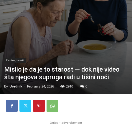
Zanimljivosti
Mislio je da je to starost — dok nije video
šta njegova supruga radi u tišini noći
By
Urednik
-
February 24, 2026
2910
0
Oglasi - advertisement