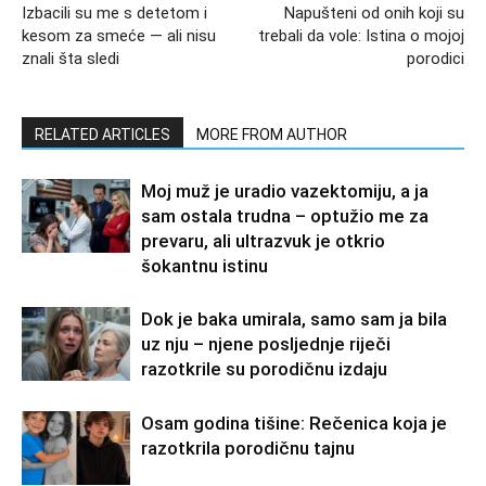
Izbacili su me s detetom i
Napušteni od onih koji su
kesom za smeće — ali nisu
trebali da vole: Istina o mojoj
znali šta sledi
porodici
RELATED ARTICLES
MORE FROM AUTHOR
Moj muž je uradio vazektomiju, a ja
sam ostala trudna – optužio me za
prevaru, ali ultrazvuk je otkrio
šokantnu istinu
Dok je baka umirala, samo sam ja bila
uz nju – njene posljednje riječi
razotkrile su porodičnu izdaju
Osam godina tišine: Rečenica koja je
razotkrila porodičnu tajnu