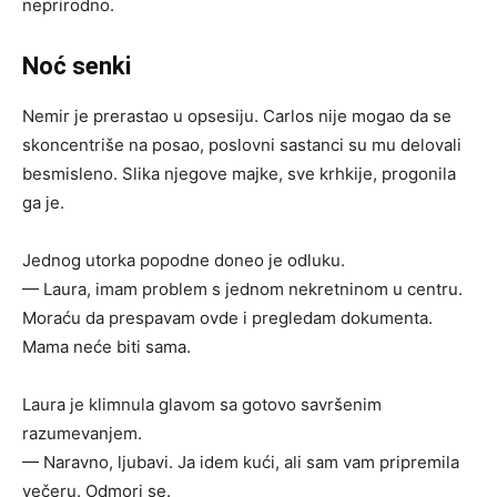
neprirodno.
Noć senki
Nemir je prerastao u opsesiju. Carlos nije mogao da se
skoncentriše na posao, poslovni sastanci su mu delovali
besmisleno. Slika njegove majke, sve krhkije, progonila
ga je.
Jednog utorka popodne doneo je odluku.
— Laura, imam problem s jednom nekretninom u centru.
Moraću da prespavam ovde i pregledam dokumenta.
Mama neće biti sama.
Laura je klimnula glavom sa gotovo savršenim
razumevanjem.
— Naravno, ljubavi. Ja idem kući, ali sam vam pripremila
večeru. Odmori se.