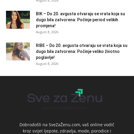
August 8, 2026
BIK – Do 20. avgusta otvaraju se vrata koja su
dugo bila zatvorena: Počinje period velikih
promjena!
August 8, 2026
RIBE – Do 20. avgusta otvaraju se vrata koja su
dugo bila zatvorena: Počinje veliko životno
poglavlje!
August 8, 2026
Dobrodošli na SveZaŽenu.com, vaš online vodič
kroz svijet ljepote, zdravlja, mode, porodice i