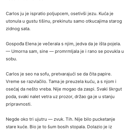
Carlos ju je ispratio poljupcem, osetivši jezu. Kuća je
utonula u gustu tišinu, prekinutu samo otkucajima starog
zidnog sata.
Gospođa Elena je večerala s njim, jedva da je išta pojela.
— Umorna sam, sine — promrmljala je i rano se povukla u
sobu.
Carlos je seo na sofu, pretvarajući se da čita papire.
Vreme se razvlačilo. Tama je preuzela kuću, a s njom i
osećaj da nešto vreba. Nije mogao da zaspi. Svaki škrgut
poda, svaki nalet vetra uz prozor, držao ga je u stanju
pripravnosti.
Negde oko tri ujutru — zvuk. Tih. Nije bilo pucketanje
stare kuće. Bio je to šum bosih stopala. Dolazio je iz