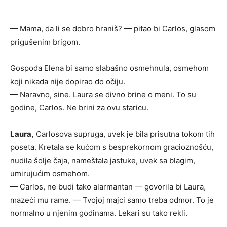
— Mama, da li se dobro hraniš? — pitao bi Carlos, glasom
prigušenim brigom.
Gospođa Elena bi samo slabašno osmehnula, osmehom
koji nikada nije dopirao do očiju.
— Naravno, sine. Laura se divno brine o meni. To su
godine, Carlos. Ne brini za ovu staricu.
Laura,
Carlosova supruga, uvek je bila prisutna tokom tih
poseta. Kretala se kućom s besprekornom gracioznošću,
nudila šolje čaja, nameštala jastuke, uvek sa blagim,
umirujućim osmehom.
— Carlos, ne budi tako alarmantan — govorila bi Laura,
mazeći mu rame. — Tvojoj majci samo treba odmor. To je
normalno u njenim godinama. Lekari su tako rekli.