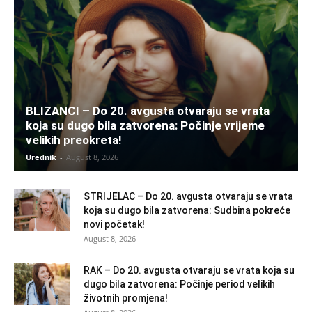
BLIZANCI – Do 20. avgusta otvaraju se vrata
koja su dugo bila zatvorena: Počinje vrijeme
velikih preokreta!
Urednik
-
August 8, 2026
STRIJELAC – Do 20. avgusta otvaraju se vrata
koja su dugo bila zatvorena: Sudbina pokreće
novi početak!
August 8, 2026
RAK – Do 20. avgusta otvaraju se vrata koja su
dugo bila zatvorena: Počinje period velikih
životnih promjena!