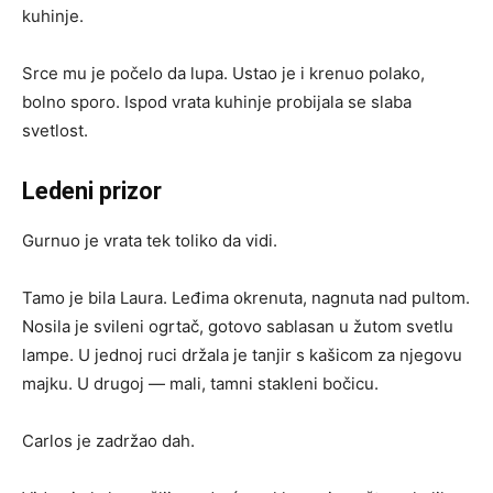
kuhinje.
Srce mu je počelo da lupa. Ustao je i krenuo polako,
bolno sporo. Ispod vrata kuhinje probijala se slaba
svetlost.
Ledeni prizor
Gurnuo je vrata tek toliko da vidi.
Tamo je bila Laura. Leđima okrenuta, nagnuta nad pultom.
Nosila je svileni ogrtač, gotovo sablasan u žutom svetlu
lampe. U jednoj ruci držala je tanjir s kašicom za njegovu
majku. U drugoj — mali, tamni stakleni bočicu.
Carlos je zadržao dah.