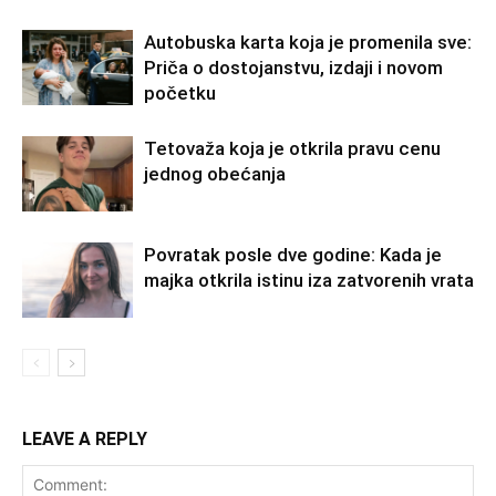
Autobuska karta koja je promenila sve:
Priča o dostojanstvu, izdaji i novom
početku
Tetovaža koja je otkrila pravu cenu
jednog obećanja
Povratak posle dve godine: Kada je
majka otkrila istinu iza zatvorenih vrata
LEAVE A REPLY