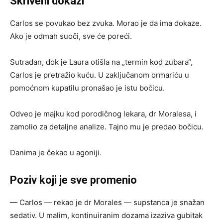
Skriveni dokazi
Carlos se povukao bez zvuka. Morao je da ima dokaze.
Ako je odmah suoči, sve će poreći.
Sutradan, dok je Laura otišla na „termin kod zubara“,
Carlos je pretražio kuću. U zaključanom ormariću u
pomoćnom kupatilu pronašao je istu bočicu.
Odveo je majku kod porodičnog lekara, dr Moralesa, i
zamolio za detaljne analize. Tajno mu je predao bočicu.
Danima je čekao u agoniji.
Poziv koji je sve promenio
— Carlos — rekao je dr Morales — supstanca je snažan
sedativ. U malim, kontinuiranim dozama izaziva gubitak