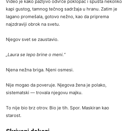
Video je kako pažljivo odvrće poklopac i spušta nekoliko
kapi gustog, tamnog tečnog sadržaja u hranu. Zatim je
lagano promešala, gotovo nežno, kao da priprema
najzdraviji obrok na svetu.
Njegov svet se zaustavio.
„Laura se lepo brine o meni.“
Njena nežna briga. Njeni osmesi.
Nije mogao da poveruje. Njegova žena je polako,
sistematski — trovаla njegovu majku.
To nije bio brz otrov. Bio je tih. Spor. Maskiran kao
starost.