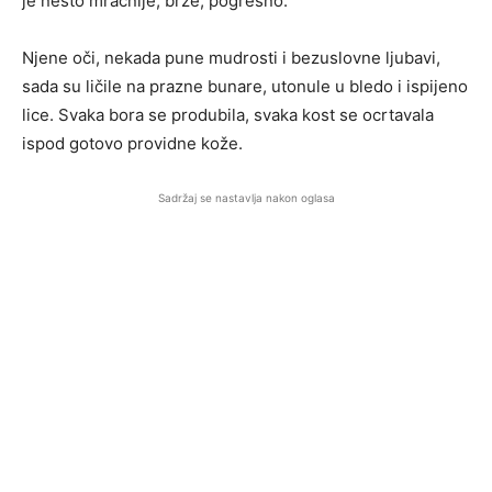
je nešto mračnije, brže, pogrešno.
Njene oči, nekada pune mudrosti i bezuslovne ljubavi,
sada su ličile na prazne bunare, utonule u bledo i ispijeno
lice. Svaka bora se produbila, svaka kost se ocrtavala
ispod gotovo providne kože.
Sadržaj se nastavlja nakon oglasa