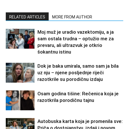
RELATED ARTICLES
MORE FROM AUTHOR
Moj muž je uradio vazektomiju, a ja
sam ostala trudna – optužio me za
prevaru, ali ultrazvuk je otkrio
šokantnu istinu
Dok je baka umirala, samo sam ja bila
uz nju – njene posljednje riječi
razotkrile su porodičnu izdaju
Osam godina tišine: Rečenica koja je
razotkrila porodičnu tajnu
Autobuska karta koja je promenila sve:
Priča o dostojanstvu, izdaji i novom