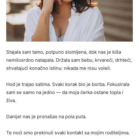
Stajala sam tamo, potpuno slomljena, dok nas je kiša
nemilosrdno natapala. Držala sam bebu, krvareći, drhteći,
shvatajući konačno istinu: nikada me nisu voleli.
Hod je trajao satima. Svaki korak bio je borba. Fokusirala
sam se samo na jedno — da moja ćerka ostane topla i
živa.
Danijel nas je pronašao na pola puta.
Te noći smo prekinuli svaki kontakt sa mojim roditeljima.