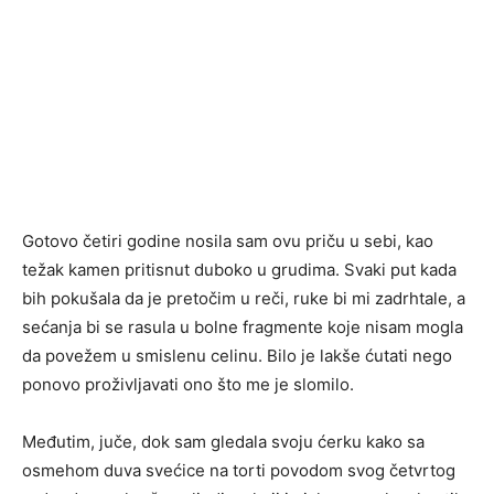
Gotovo četiri godine nosila sam ovu priču u sebi, kao
težak kamen pritisnut duboko u grudima. Svaki put kada
bih pokušala da je pretočim u reči, ruke bi mi zadrhtale, a
sećanja bi se rasula u bolne fragmente koje nisam mogla
da povežem u smislenu celinu. Bilo je lakše ćutati nego
ponovo proživljavati ono što me je slomilo.
Međutim, juče, dok sam gledala svoju ćerku kako sa
osmehom duva svećice na torti povodom svog četvrtog