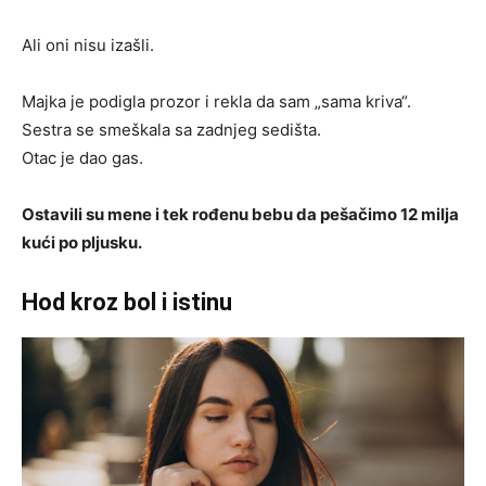
Ali oni nisu izašli.
Majka je podigla prozor i rekla da sam „sama kriva“.
Sestra se smeškala sa zadnjeg sedišta.
Otac je dao gas.
Ostavili su mene i tek rođenu bebu da pešačimo 12 milja
kući po pljusku.
Hod kroz bol i istinu