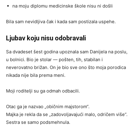
na moju diplomu medicinske škole nisu ni došli
Bila sam nevidljiva čak i kada sam postizala uspehe.
Ljubav koju nisu odobravali
Sa dvadeset šest godina upoznala sam Danijela na poslu,
u bolnici. Bio je stolar — pošten, tih, stabilan i
neverovatno brižan. On je bio sve ono što moja porodica
nikada nije bila prema meni.
Moji roditelji su ga odmah odbacili.
Otac ga je nazvao „običnim majstorom“.
Majka je rekla da se „zadovoljavajući malo, odričem više“.
Sestra se samo podsmehnula.