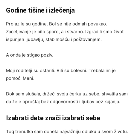
Godine tišine i izlečenja
Prolazile su godine. Bol se nije odmah povukao.
Zaceljivanje je bilo sporo, ali stvarno. Izgradili smo život
ispunjen ljubavlju, stabilnošću i poštovanjem.
A onda je stigao poziv.
Moji roditelji su ostarili. Bili su bolesni. Trebala im je
pomoć. Meni.
Dok sam slušala, držeći svoju ćerku uz sebe, shvatila sam
da žele oproštaj bez odgovornosti i ljubav bez kajanja.
Izabrati dete znači izabrati sebe
Tog trenutka sam donela najvažniju odluku u svom životu.