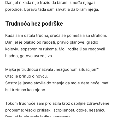
Danijel nikada nije tražio da biram između njega i
porodice. Upravo tada sam shvatila da biram njega.
Trudnoća bez podrške
Kada sam ostala trudna, sreća se pomešala sa strahom.
Danijel je plakao od radosti, pravio planove, gradio
kolevku sopstvenim rukama. Moji roditelji su reagovali
hladno, gotovo uvredljivo.
Majka je trudnoću nazvala „nezgodnom situacijom“.
Otac je brinuo o novcu.
Sestra je jasno stavila do znanja da moje dete neće imati
isti tretman kao njeno.
Tokom trudnoće sam prolazila kroz ozbiljne zdravstvene
probleme: visoki pritisak, iscrpljenost, otoke, nesanicu.
Danijel je bio moja jedina konstanta.