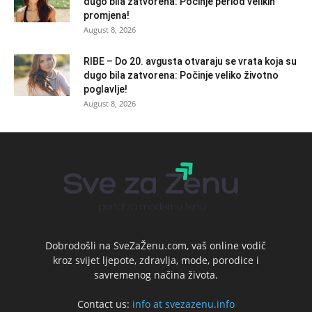
dugo bila zatvorena: Počinje period velikih
promjena!
August 8, 2026
RIBE – Do 20. avgusta otvaraju se vrata koja su
dugo bila zatvorena: Počinje veliko životno
poglavlje!
August 8, 2026
Dobrodošli na SveZaŽenu.com, vaš online vodič
kroz svijet ljepote, zdravlja, mode, porodice i
savremenog načina života.
Contact us:
info at svezazenu.info