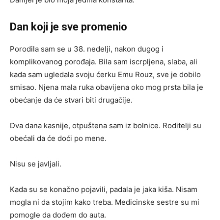
Dan koji je sve promenio
Porodila sam se u 38. nedelji, nakon dugog i
komplikovanog porođaja. Bila sam iscrpljena, slaba, ali
kada sam ugledala svoju ćerku Emu Rouz, sve je dobilo
smisao. Njena mala ruka obavijena oko mog prsta bila je
obećanje da će stvari biti drugačije.
Dva dana kasnije, otpuštena sam iz bolnice. Roditelji su
obećali da će doći po mene.
Nisu se javljali.
Kada su se konačno pojavili, padala je jaka kiša. Nisam
mogla ni da stojim kako treba. Medicinske sestre su mi
pomogle da dođem do auta.