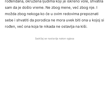
rođendana, okružena ljudima koji je iskreno vole, shvatila
sam da je došlo vreme. Ne zbog mene, već zbog nje. I
možda zbog nekoga ko će u ovim redovima prepoznati
sebe i shvatiti da porodica ne mora uvek biti ona u kojoj si
rođen, već ona koja te nikada ne ostavlja na kiši.
Sadržaj se nastavlja nakon oglasa