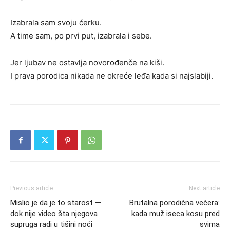
Izabrala sam svoju ćerku.
A time sam, po prvi put, izabrala i sebe.
Jer ljubav ne ostavlja novorođenče na kiši.
I prava porodica nikada ne okreće leđa kada si najslabiji.
Previous article
Next article
Mislio je da je to starost —
Brutalna porodična večera:
dok nije video šta njegova
kada muž iseca kosu pred
supruga radi u tišini noći
svima