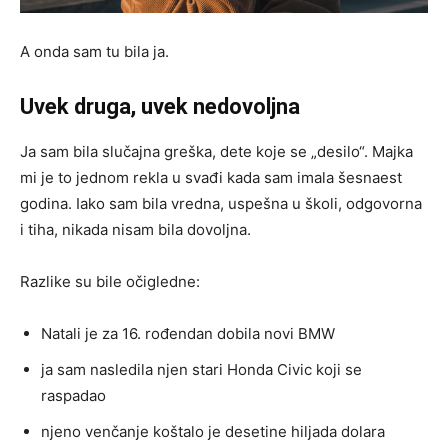
A onda sam tu bila ja.
Uvek druga, uvek nedovoljna
Ja sam bila slučajna greška, dete koje se „desilo“. Majka
mi je to jednom rekla u svađi kada sam imala šesnaest
godina. Iako sam bila vredna, uspešna u školi, odgovorna
i tiha, nikada nisam bila dovoljna.
Razlike su bile očigledne:
Natali je za 16. rođendan dobila novi BMW
ja sam nasledila njen stari Honda Civic koji se
raspadao
njeno venčanje koštalo je desetine hiljada dolara