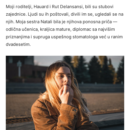
Moji roditelji, Hauard i Rut Delansansi, bili su stubovi
zajednice. Ljudi su ih poštovali, divili im se, ugledali se na
njih. Moja sestra Natali bila je njihova ponosna priča —
odlična učenica, kraljica mature, diplomac sa najvišim
priznanjima i supruga uspešnog stomatologa već u ranim
dvadesetim.