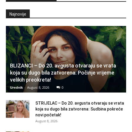
Najnovije
BLIZANCI – Do 20. avgusta otvaraju se vrata
koja su dugo bila zatvorena: Počinje vrijeme
velikih preokreta!
Urednik
-
August 8, 2026
0
STRIJELAC – Do 20. avgusta otvaraju se vrata
koja su dugo bila zatvorena: Sudbina pokreće
novi početak!
August 8, 2026