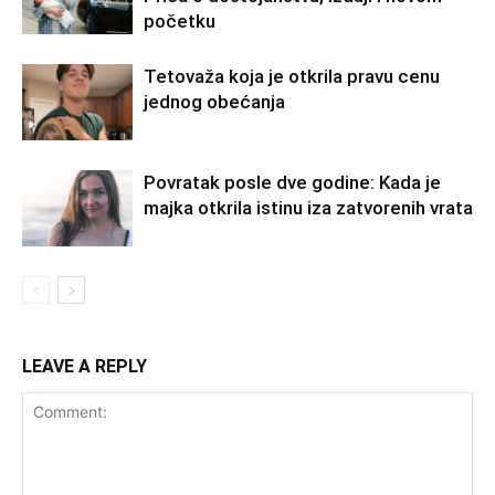
početku
Tetovaža koja je otkrila pravu cenu
jednog obećanja
Povratak posle dve godine: Kada je
majka otkrila istinu iza zatvorenih vrata
LEAVE A REPLY