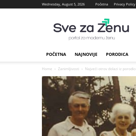
Wednesday, August 5, 2026
Početna
Privacy Policy
sve
za
Zenu
POČETNA
NAJNOVIJE
PORODICA
Home
Zanimljivosti
Najveći otrov dolazi iz porodic