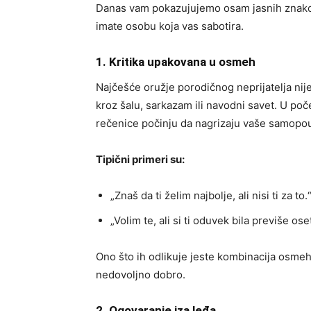
Danas vam pokazujujemo osam jasnih znakova
imate osobu koja vas sabotira.
1. Kritika upakovana u osmeh
Najčešće oružje porodičnog neprijatelja nije
kroz šalu, sarkazam ili navodni savet. U po
rečenice počinju da nagrizaju vaše samopo
Tipični primeri su:
„Znaš da ti želim najbolje, ali nisi ti za to.
„Volim te, ali si ti oduvek bila previše oset
Ono što ih odlikuje jeste kombinacija osmeha
nedovoljno dobro.
2. Ogovaranje iza leđa