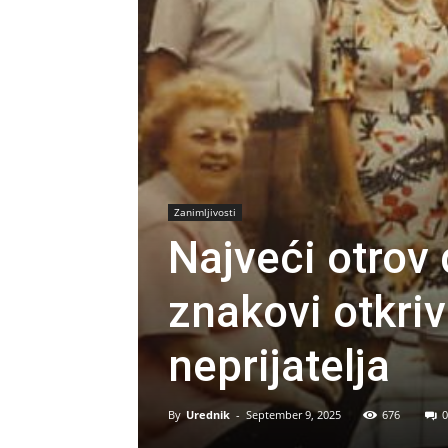
Zanimljivosti
Najveći otrov 
znakovi otkri
neprijatelja
By
Urednik
-
September 9, 2025
676
0