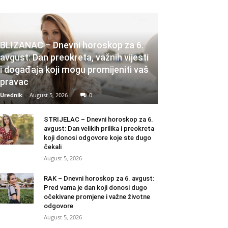
BLIZANAC – Dnevni horoskop za 6.
avgust: Dan preokreta, važnih vijesti
i događaja koji mogu promijeniti vaš
pravac
Urednik
-
August 5, 2026
0
STRIJELAC – Dnevni horoskop za 6.
avgust: Dan velikih prilika i preokreta
koji donosi odgovore koje ste dugo
čekali
August 5, 2026
RAK – Dnevni horoskop za 6. avgust:
Pred vama je dan koji donosi dugo
očekivane promjene i važne životne
odgovore
August 5, 2026