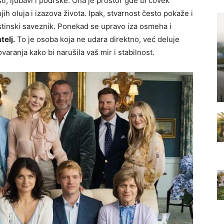
, ljubavi i podrške. Ona je prostor gde bi čovek
ih oluja i izazova života. Ipak, stvarnost često pokaže i
istinski saveznik. Ponekad se upravo iza osmeha i
telj.
To je osoba koja ne udara direktno, već deluje
ovaranja kako bi narušila vaš mir i stabilnost.