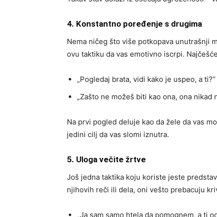
4. Konstantno poređenje s drugima
Nema ničeg što više potkopava unutrašnji mir
ovu taktiku da vas emotivno iscrpi. Najčešće
„Pogledaj brata, vidi kako je uspeo, a ti?“
„Zašto ne možeš biti kao ona, ona nikad 
Na prvi pogled deluje kao da žele da vas motiv
jedini cilj da vas slomi iznutra.
5. Uloga večite žrtve
Još jedna taktika koju koriste jeste predsta
njihovih reči ili dela, oni vešto prebacuju kr
„Ja sam samo htela da pomognem, a ti o