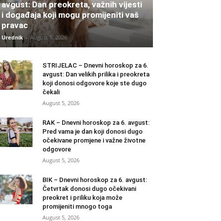
avgust: Dan preokreta, važnih vijesti
i događaja koji mogu promijeniti vaš
pravac
Urednik
-
August 5, 2026
STRIJELAC – Dnevni horoskop za 6.
avgust: Dan velikih prilika i preokreta
koji donosi odgovore koje ste dugo
čekali
August 5, 2026
RAK – Dnevni horoskop za 6. avgust:
Pred vama je dan koji donosi dugo
očekivane promjene i važne životne
odgovore
August 5, 2026
BIK – Dnevni horoskop za 6. avgust:
Četvrtak donosi dugo očekivani
preokret i priliku koja može
promijeniti mnogo toga
August 5, 2026