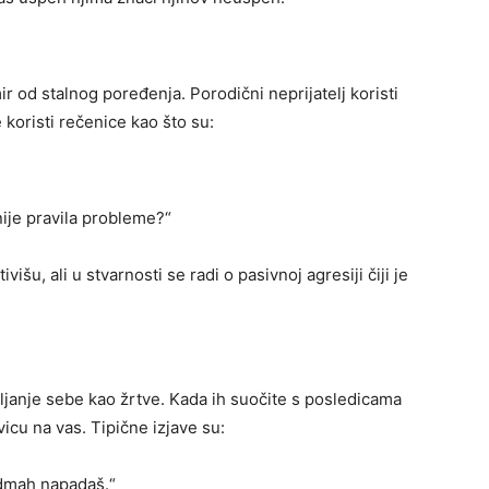
 od stalnog poređenja. Porodični neprijatelj koristi
 koristi rečenice kao što su:
nije pravila probleme?“
išu, ali u stvarnosti se radi o pasivnoj agresiji čiji je
vljanje sebe kao žrtve. Kada ih suočite s posledicama
ivicu na vas. Tipične izjave su:
dmah napadaš.“