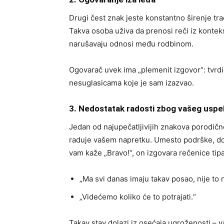
Drugi čest znak jeste konstantno širenje tr
Takva osoba uživa da prenosi reči iz kontek
narušavaju odnosi među rodbinom.
Ogovarač uvek ima „plemenit izgovor“: tvrdi 
nesuglasicama koje je sam izazvao.
3. Nedostatak radosti zbog vašeg usp
Jedan od najupečatljivijih znakova porodično
raduje vašem napretku. Umesto podrške, dob
vam kaže „Bravo!“, on izgovara rečenice tipa
„Ma svi danas imaju takav posao, nije to 
„Videćemo koliko će to potrajati.“
Takav stav dolazi iz osećaja ugroženosti – 