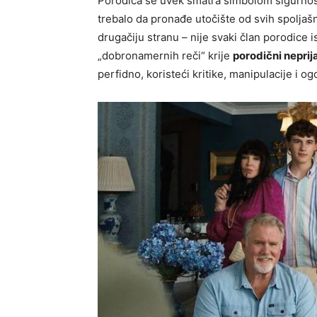
Porodica se uvek smatra simbolom sigurnosti
trebalo da pronađe utočište od svih spoljašnj
drugačiju stranu – nije svaki član porodice 
„dobronamernih reči“ krije
porodični neprija
perfidno, koristeći kritike, manipulacije i og