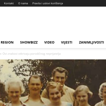
Kontakt
O nama
Pravila i uslovi korištenja
REGION
SHOWBIZZ
VIDEO
VIJESTI
ZANIMLJIVOSTI
e: Ovi znakovi otkrivaju porodičnog neprijatelja