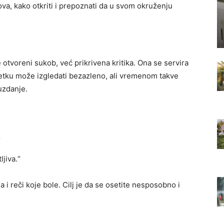
, kako otkriti i prepoznati da u svom okruženju
 otvoreni sukob, već prikrivena kritika. Ona se servira
četku može izgledati bezazleno, ali vremenom takve
uzdanje.
“
ljiva.“
 i reči koje bole. Cilj je da se osetite nesposobno i