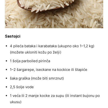
Sastojci
4 pileća bataka i karabataka (ukupno oko 1–1,2 kg)
(možete ukloniti kožu po želji)
1 šolja parboiled pirinča
1–2 šargarepe, iseckane na kockice ili štapiće
šaka graška (može biti smrznut)
2,5 šolje vode
1 veća ili 2 manje kocke za supu (ili instant bujonu po
ukusu)