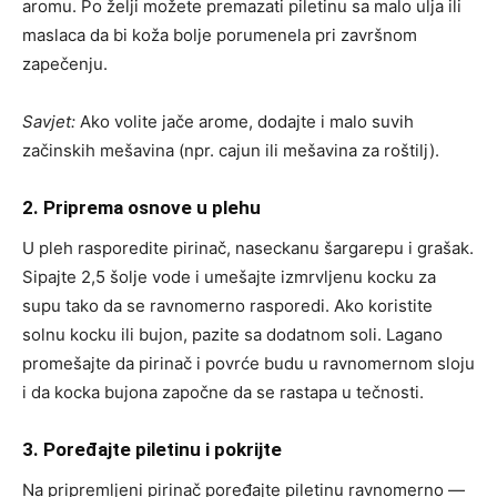
aromu. Po želji možete premazati piletinu sa malo ulja ili
maslaca da bi koža bolje porumenela pri završnom
zapečenju.
Savjet:
Ako volite jače arome, dodajte i malo suvih
začinskih mešavina (npr. cajun ili mešavina za roštilj).
2. Priprema osnove u plehu
U pleh rasporedite pirinač, naseckanu šargarepu i grašak.
Sipajte 2,5 šolje vode i umešajte izmrvljenu kocku za
supu tako da se ravnomerno rasporedi. Ako koristite
solnu kocku ili bujon, pazite sa dodatnom soli. Lagano
promešajte da pirinač i povrće budu u ravnomernom sloju
i da kocka bujona započne da se rastapa u tečnosti.
3. Poređajte piletinu i pokrijte
Na pripremljeni pirinač poređajte piletinu ravnomerno —