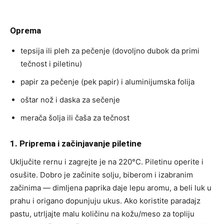
Oprema
tepsija ili pleh za pečenje (dovoljno dubok da primi
tečnost i piletinu)
papir za pečenje (pek papir) i aluminijumska folija
oštar nož i daska za sečenje
merača šolja ili čaša za tečnost
1. Priprema i začinjavanje piletine
Uključite rernu i zagrejte je na 220°C. Piletinu operite i
osušite. Dobro je začinite solju, biberom i izabranim
začinima — dimljena paprika daje lepu aromu, a beli luk u
prahu i origano dopunjuju ukus. Ako koristite paradajz
pastu, utrljajte malu količinu na kožu/meso za topliju