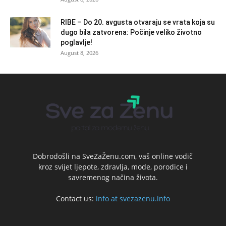
RIBE – Do 20. avgusta otvaraju se vrata koja su
dugo bila zatvorena: Počinje veliko životno
poglavlje!
August 8, 2026
Dobrodošli na SveZaŽenu.com, vaš online vodič
kroz svijet ljepote, zdravlja, mode, porodice i
savremenog načina života.
Contact us:
info at svezazenu.info