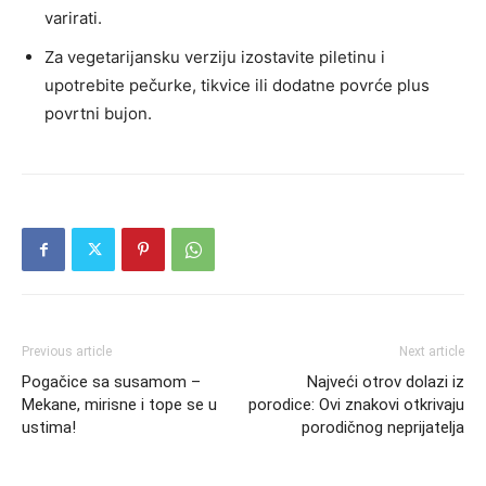
varirati.
Za vegetarijansku verziju izostavite piletinu i
upotrebite pečurke, tikvice ili dodatne povrće plus
povrtni bujon.
Previous article
Next article
Pogačice sa susamom –
Najveći otrov dolazi iz
Mekane, mirisne i tope se u
porodice: Ovi znakovi otkrivaju
ustima!
porodičnog neprijatelja