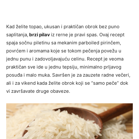
Kad želite topao, ukusan i praktičan obrok bez puno
saplitanja,
brzi pilav
iz rerne je pravi spas. Ovaj recept
spaja sočnu piletinu sa mekanim parboiled pirinčem,
povrćem i aromama koje se tokom pečenja povežu u
jednu punu i zadovoljavajuću celinu. Recept je veoma
praktičan sve ide u jednu tepsiju, minimalno prljavog
posuđa i malo muka. Savršen je za zauzete radne večeri,
ali i za vikend kada želite obrok koji se “samo peče” dok
vi završavate druge obaveze.