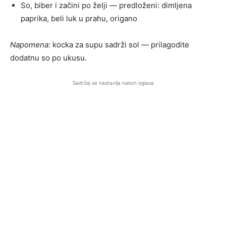
So, biber i začini po želji — predloženi: dimljena
paprika, beli luk u prahu, origano
Napomena:
kocka za supu sadrži sol — prilagodite
dodatnu so po ukusu.
Sadržaj se nastavlja nakon oglasa