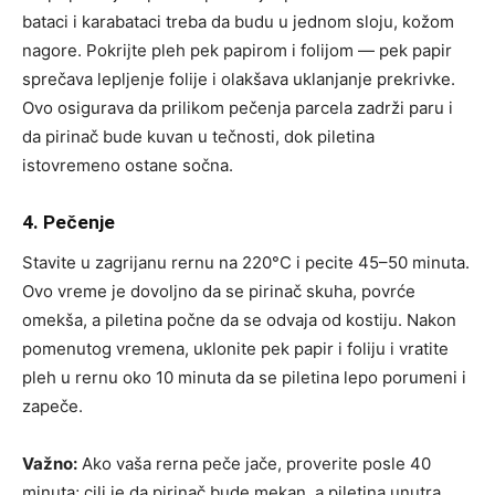
bataci i karabataci treba da budu u jednom sloju, kožom
nagore. Pokrijte pleh pek papirom i folijom — pek papir
sprečava lepljenje folije i olakšava uklanjanje prekrivke.
Ovo osigurava da prilikom pečenja parcela zadrži paru i
da pirinač bude kuvan u tečnosti, dok piletina
istovremeno ostane sočna.
4. Pečenje
Stavite u zagrijanu rernu na 220°C i pecite 45–50 minuta.
Ovo vreme je dovoljno da se pirinač skuha, povrće
omekša, a piletina počne da se odvaja od kostiju. Nakon
pomenutog vremena, uklonite pek papir i foliju i vratite
pleh u rernu oko 10 minuta da se piletina lepo porumeni i
zapeče.
Važno:
Ako vaša rerna peče jače, proverite posle 40
minuta; cilj je da pirinač bude mekan, a piletina unutra