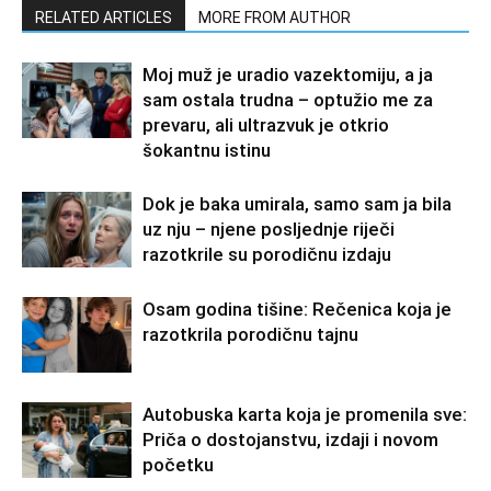
RELATED ARTICLES
MORE FROM AUTHOR
Moj muž je uradio vazektomiju, a ja
sam ostala trudna – optužio me za
prevaru, ali ultrazvuk je otkrio
šokantnu istinu
Dok je baka umirala, samo sam ja bila
uz nju – njene posljednje riječi
razotkrile su porodičnu izdaju
Osam godina tišine: Rečenica koja je
razotkrila porodičnu tajnu
Autobuska karta koja je promenila sve:
Priča o dostojanstvu, izdaji i novom
početku