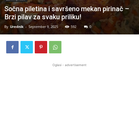
Sočna piletina i savršeno mekan pirinač –
Brzi pilav za svaku priliku!
By
Urednik
-
September 9, 2025
592
0
Oglasi - advertisement