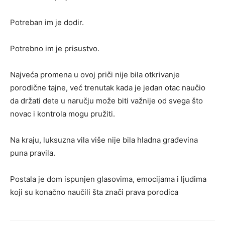
Potreban im je dodir.
Potrebno im je prisustvo.
Najveća promena u ovoj priči nije bila otkrivanje
porodične tajne, već trenutak kada je jedan otac naučio
da držati dete u naručju može biti važnije od svega što
novac i kontrola mogu pružiti.
Na kraju, luksuzna vila više nije bila hladna građevina
puna pravila.
Postala je dom ispunjen glasovima, emocijama i ljudima
koji su konačno naučili šta znači prava porodica