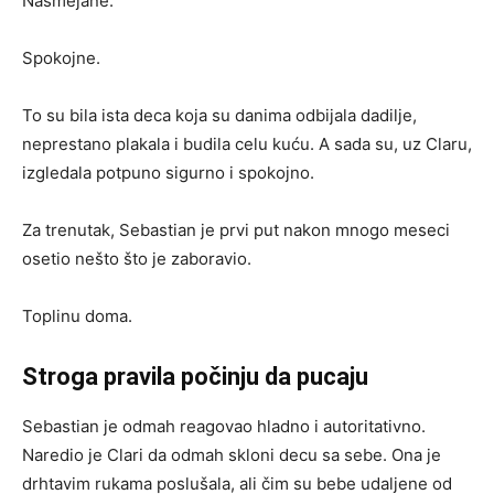
Nasmejane.
Spokojne.
To su bila ista deca koja su danima odbijala dadilje,
neprestano plakala i budila celu kuću. A sada su, uz Claru,
izgledala potpuno sigurno i spokojno.
Za trenutak, Sebastian je prvi put nakon mnogo meseci
osetio nešto što je zaboravio.
Toplinu doma.
Stroga pravila počinju da pucaju
Sebastian je odmah reagovao hladno i autoritativno.
Naredio je Clari da odmah skloni decu sa sebe. Ona je
drhtavim rukama poslušala, ali čim su bebe udaljene od