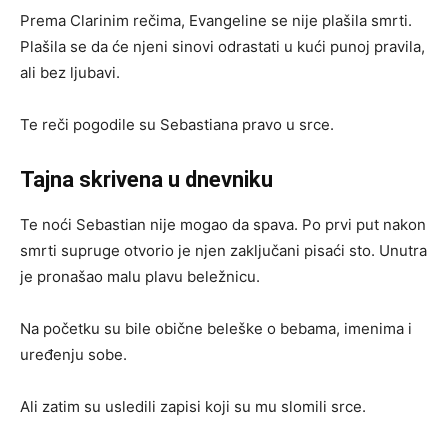
Prema Clarinim rečima, Evangeline se nije plašila smrti.
Plašila se da će njeni sinovi odrastati u kući punoj pravila,
ali bez ljubavi.
Te reči pogodile su Sebastiana pravo u srce.
Tajna skrivena u dnevniku
Te noći Sebastian nije mogao da spava. Po prvi put nakon
smrti supruge otvorio je njen zaključani pisaći sto. Unutra
je pronašao malu plavu beležnicu.
Na početku su bile obične beleške o bebama, imenima i
uređenju sobe.
Ali zatim su usledili zapisi koji su mu slomili srce.