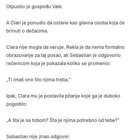
Otpustio je gospođu Vale.
A Clari je ponudio da ostane kao glavna osoba koja će
brinuti o dečacima.
Clara nije mogla da veruje. Rekla je da nema formalno
obrazovanje za taj posao, ali Sebastian je odgovorio
rečenicom koja je pokazala koliko se promenio:
„Ti imaš ono što njima treba.“
Ipak, Clara mu je postavila pitanje koje ga je duboko
pogodilo:
„A šta je sa tobom? Šta je njima potrebno od tebe?“
Sebastian nije znao odgovor.