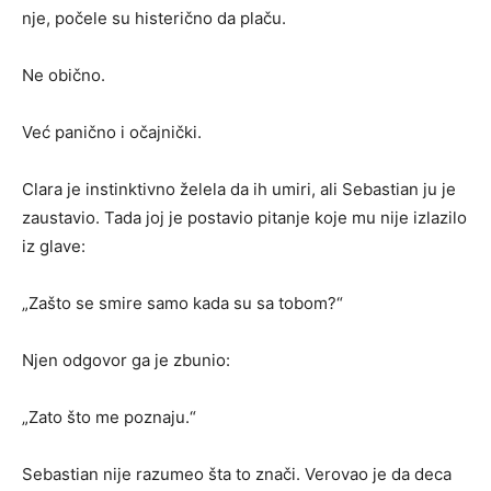
nje, počele su histerično da plaču.
Ne obično.
Već panično i očajnički.
Clara je instinktivno želela da ih umiri, ali Sebastian ju je
zaustavio. Tada joj je postavio pitanje koje mu nije izlazilo
iz glave:
„Zašto se smire samo kada su sa tobom?“
Njen odgovor ga je zbunio:
„Zato što me poznaju.“
Sebastian nije razumeo šta to znači. Verovao je da deca