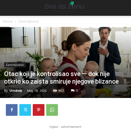
Home
Zanimljivosti
Zanimljivosti
Otac koji je kontrolisao sve — dok nije
otkrio ko zaista smiruje njegove blizance
By
Urednik
-
May 18, 2026
863
0
Oglasi - advertisement