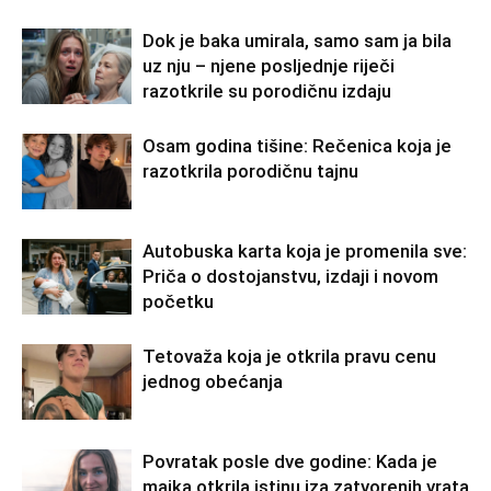
Dok je baka umirala, samo sam ja bila
uz nju – njene posljednje riječi
razotkrile su porodičnu izdaju
Osam godina tišine: Rečenica koja je
razotkrila porodičnu tajnu
Autobuska karta koja je promenila sve:
Priča o dostojanstvu, izdaji i novom
početku
Tetovaža koja je otkrila pravu cenu
jednog obećanja
Povratak posle dve godine: Kada je
majka otkrila istinu iza zatvorenih vrata