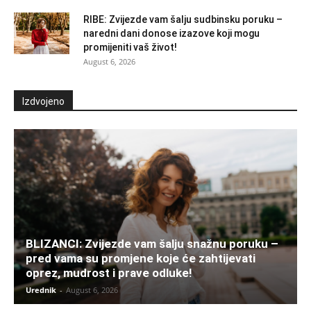
RIBE: Zvijezde vam šalju sudbinsku poruku –
naredni dani donose izazove koji mogu
promijeniti vaš život!
August 6, 2026
Izdvojeno
BLIZANCI: Zvijezde vam šalju snažnu poruku –
pred vama su promjene koje će zahtijevati
oprez, mudrost i prave odluke!
Urednik
-
August 6, 2026