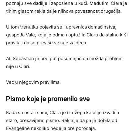
poznaju sve dadilje i zaposlene u kući. Međutim, Clara je
tihim glasom rekla da je njihova povezanost drugačija.
U tom trenutku pojavila se i upravnica domaćinstva,
gospođa Vale, koja je odmah optužila Claru da stalno krši
pravila i da se previše vezuje za decu.
Ali Sebastian je prvi put posumnjao da možda problem
nije u Clari.
Već u njegovim pravilima.
Pismo koje je promenilo sve
Kada su ostali sami, Clara je iz džepa kecelje izvadila
staro, presavijeno pismo. Rekla je da ga je dobila od
Evangeline nekoliko nedelja pre porođaja.