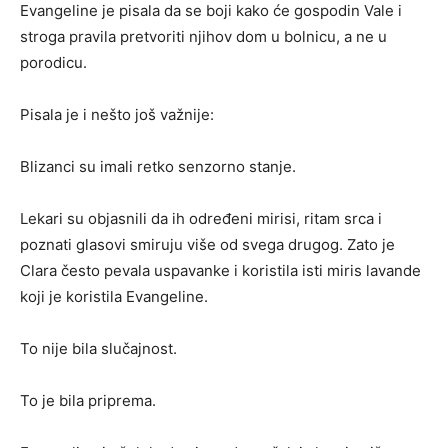
Evangeline je pisala da se boji kako će gospodin Vale i
stroga pravila pretvoriti njihov dom u bolnicu, a ne u
porodicu.
Pisala je i nešto još važnije:
Blizanci su imali retko senzorno stanje.
Lekari su objasnili da ih određeni mirisi, ritam srca i
poznati glasovi smiruju više od svega drugog. Zato je
Clara često pevala uspavanke i koristila isti miris lavande
koji je koristila Evangeline.
To nije bila slučajnost.
To je bila priprema.