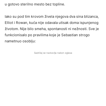
u gotovo sterilno mesto bez topline.
Iako su pod tim krovom živela njegova dva sina blizanca,
Elliot i Rowan, kuća nije odavala utisak doma ispunjenog
životom. Nije bilo smeha, spontanosti ni nežnosti. Sve je
funkcionisalo po pravilima koje je Sebastian strogo
nametnuo osoblju:
Sadržaj se nastavlja nakon oglasa