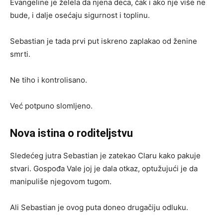
Evangeline je želela da njena deca, čak i ako nje više ne
bude, i dalje osećaju sigurnost i toplinu.
Sebastian je tada prvi put iskreno zaplakao od ženine
smrti.
Ne tiho i kontrolisano.
Već potpuno slomljeno.
Nova istina o roditeljstvu
Sledećeg jutra Sebastian je zatekao Claru kako pakuje
stvari. Gospođa Vale joj je dala otkaz, optužujući je da
manipuliše njegovom tugom.
Ali Sebastian je ovog puta doneo drugačiju odluku.