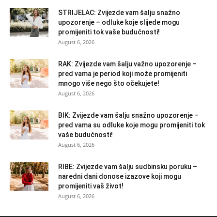
STRIJELAC: Zvijezde vam šalju snažno
upozorenje – odluke koje slijede mogu
promijeniti tok vaše budućnosti!
August 6, 2026
RAK: Zvijezde vam šalju važno upozorenje –
pred vama je period koji može promijeniti
mnogo više nego što očekujete!
August 6, 2026
BIK: Zvijezde vam šalju snažno upozorenje –
pred vama su odluke koje mogu promijeniti tok
vaše budućnosti!
August 6, 2026
RIBE: Zvijezde vam šalju sudbinsku poruku –
naredni dani donose izazove koji mogu
promijeniti vaš život!
August 6, 2026