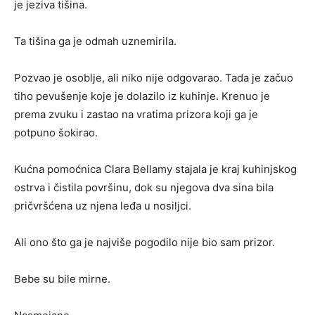
je jeziva tišina.
Ta tišina ga je odmah uznemirila.
Pozvao je osoblje, ali niko nije odgovarao. Tada je začuo
tiho pevušenje koje je dolazilo iz kuhinje. Krenuo je
prema zvuku i zastao na vratima prizora koji ga je
potpuno šokirao.
Kućna pomoćnica Clara Bellamy stajala je kraj kuhinjskog
ostrva i čistila površinu, dok su njegova dva sina bila
pričvršćena uz njena leđa u nosiljci.
Ali ono što ga je najviše pogodilo nije bio sam prizor.
Bebe su bile mirne.