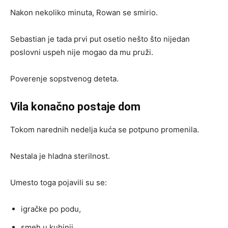
Nakon nekoliko minuta, Rowan se smirio.
Sebastian je tada prvi put osetio nešto što nijedan
poslovni uspeh nije mogao da mu pruži.
Poverenje sopstvenog deteta.
Vila konačno postaje dom
Tokom narednih nedelja kuća se potpuno promenila.
Nestala je hladna sterilnost.
Umesto toga pojavili su se:
igračke po podu,
smeh u kuhinji,