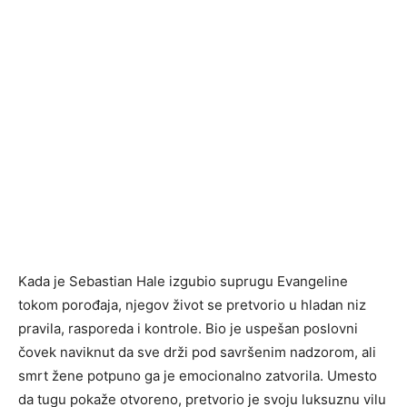
Kada je Sebastian Hale izgubio suprugu Evangeline
tokom porođaja, njegov život se pretvorio u hladan niz
pravila, rasporeda i kontrole. Bio je uspešan poslovni
čovek naviknut da sve drži pod savršenim nadzorom, ali
smrt žene potpuno ga je emocionalno zatvorila. Umesto
da tugu pokaže otvoreno, pretvorio je svoju luksuznu vilu