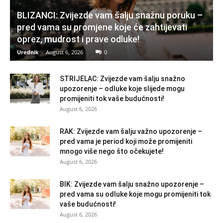
BLIZANCI: Zvijezde vam šalju snažnu poruku –
pred vama su promjene koje će zahtijevati
oprez, mudrost i prave odluke!
Urednik
-
August 6, 2026
0
STRIJELAC: Zvijezde vam šalju snažno
upozorenje – odluke koje slijede mogu
promijeniti tok vaše budućnosti!
August 6, 2026
RAK: Zvijezde vam šalju važno upozorenje –
pred vama je period koji može promijeniti
mnogo više nego što očekujete!
August 6, 2026
BIK: Zvijezde vam šalju snažno upozorenje –
pred vama su odluke koje mogu promijeniti tok
vaše budućnosti!
August 6, 2026