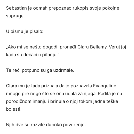
Sebastian je odmah prepoznao rukopis svoje pokojne
supruge.
U pismu je pisalo:
„Ako mi se nešto dogodi, pronađi Claru Bellamy. Veruj joj
kada su dečaci u pitanju.“
Te reči potpuno su ga uzdrmale.
Clara mu je tada priznala da je poznavala Evangeline
mnogo pre nego što se ona udala za njega. Radila je na
porodičnom imanju i brinula o njoj tokom jedne teške
bolesti.
Njih dve su razvile duboko poverenje.