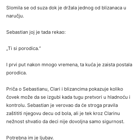
Slomila se od suza dok je držala jednog od blizanaca u
naručju.
Sebastian joj je tada rekao:
„Ti si porodica.“
I prvi put nakon mnogo vremena, ta kuća je zaista postala
porodica.
Priča o Sebastianu, Clari i blizancima pokazuje koliko
čovek može da se izgubi kada tugu pretvori u hladnoću i
kontrolu. Sebastian je verovao da će stroga pravila
zaštititi njegovu decu od bola, ali je tek kroz Clarinu
nežnost shvatio da deci nije dovoljna samo sigurnost.
Potrebna im je ljubav.