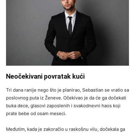
Neočekivani povratak kući
Tri dana ranije nego što je planirao, Sebastian se vratio sa
poslovnog puta iz Ženeve. Očekivao je da će ga dočekati
buka dece, glasovi zaposlenih i svakodnevni haos koji
prate bebe od osam meseci.
Međutim, kada je zakoračio u raskošnu vilu, dočekala ga