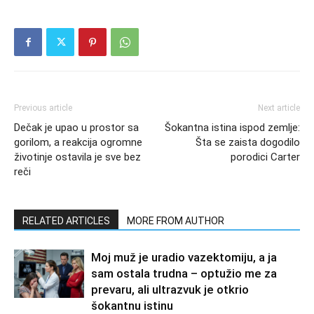
Previous article
Next article
Dečak je upao u prostor sa
Šokantna istina ispod zemlje:
gorilom, a reakcija ogromne
Šta se zaista dogodilo
životinje ostavila je sve bez
porodici Carter
reči
RELATED ARTICLES
MORE FROM AUTHOR
Moj muž je uradio vazektomiju, a ja
sam ostala trudna – optužio me za
prevaru, ali ultrazvuk je otkrio
šokantnu istinu