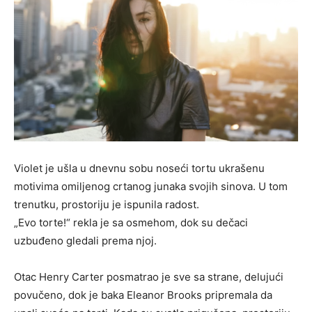
Violet je ušla u dnevnu sobu noseći tortu ukrašenu
motivima omiljenog crtanog junaka svojih sinova. U tom
trenutku, prostoriju je ispunila radost.
„Evo torte!“ rekla je sa osmehom, dok su dečaci
uzbuđeno gledali prema njoj.
Otac Henry Carter posmatrao je sve sa strane, delujući
povučeno, dok je baka Eleanor Brooks pripremala da