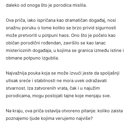
daleko od onoga što je porodica mislila.
Ova priča, iako ispričana kao dramatičan događaj, nosi
snažnu poruku o tome koliko se brzo privid sigurnosti
može pretvoriti u potpuni haos. Ono što je počelo kao
običan porodični rođendan, završilo se kao lanac
misterioznih događaja, u kojima se granica između istine i
obmane potpuno izgubila.
Najvažnija pouka koja se može izvući jeste da spoljašnji
utisak sreće i stabilnosti ne mora uvek odražavati
stvarnost. Iza zatvorenih vrata, čak i u najužim
porodicama, mogu postojati tajne koje menjaju sve.
Na kraju, ova priča ostavlja otvoreno pitanje: koliko zaista
poznajemo ljude kojima verujemo najviše?