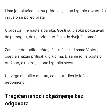
Liam je pokušao da mu priđe, ali je i on izgubio ravnotežu
i srušio se pored brata.
U prostoriji je nastala panika. Gosti su u šoku pokušavali
da pomognu, dok je Violet vrištala dozivajući pomoć.
Zatim se dogodilo nešto još strašnije – i sama Violet je
osetila snažan pritisak u grudima. Disanje joj je postalo
otežano, a ubrzo je i ona izgubila svest.
U svega nekoliko minuta, cela porodica je ležala
nepomično.
Tragičan ishod i objašnjenje bez
odgovora