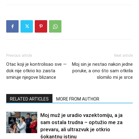
Previous article
Next article
Otac koji je kontrolisao sve —
Moj sin je nestao nakon jedne
dok nije otkrio ko zaista
poruke, a ono što sam otkrila
smiruje njegove blizance
slomilo mi je srce
RELATED ARTICLES
MORE FROM AUTHOR
Moj muž je uradio vazektomiju, a ja
sam ostala trudna – optužio me za
prevaru, ali ultrazvuk je otkrio
šokantnu istinu