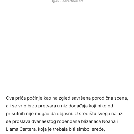
Oglasi - advertisement
Ova priča počinje kao naizgled savršena porodična scena,
ali se vrlo brzo pretvara u niz događaja koji niko od
prisutnih nije mogao da objasni. U središtu svega nalazi
se proslava dvanaestog rođendana blizanaca Noaha i
Liama Cartera, koja je trebala biti simbol sreće,