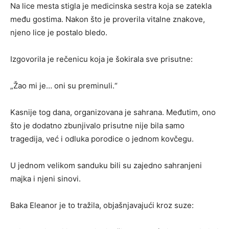
Na lice mesta stigla je medicinska sestra koja se zatekla
među gostima. Nakon što je proverila vitalne znakove,
njeno lice je postalo bledo.
Izgovorila je rečenicu koja je šokirala sve prisutne:
„Žao mi je… oni su preminuli.“
Kasnije tog dana, organizovana je sahrana. Međutim, ono
što je dodatno zbunjivalo prisutne nije bila samo
tragedija, već i odluka porodice o jednom kovčegu.
U jednom velikom sanduku bili su zajedno sahranjeni
majka i njeni sinovi.
Baka Eleanor je to tražila, objašnjavajući kroz suze: