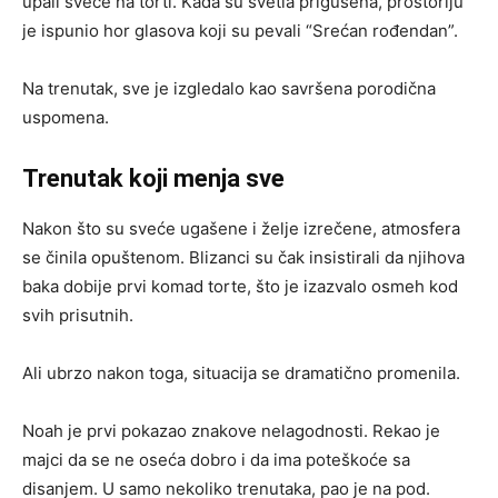
upali sveće na torti. Kada su svetla prigušena, prostoriju
je ispunio hor glasova koji su pevali “Srećan rođendan”.
Na trenutak, sve je izgledalo kao savršena porodična
uspomena.
Trenutak koji menja sve
Nakon što su sveće ugašene i želje izrečene, atmosfera
se činila opuštenom. Blizanci su čak insistirali da njihova
baka dobije prvi komad torte, što je izazvalo osmeh kod
svih prisutnih.
Ali ubrzo nakon toga, situacija se dramatično promenila.
Noah je prvi pokazao znakove nelagodnosti. Rekao je
majci da se ne oseća dobro i da ima poteškoće sa
disanjem. U samo nekoliko trenutaka, pao je na pod.