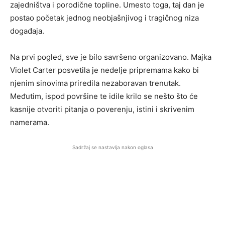
zajedništva i porodične topline. Umesto toga, taj dan je
postao početak jednog neobjašnjivog i tragičnog niza
događaja.
Na prvi pogled, sve je bilo savršeno organizovano. Majka
Violet Carter posvetila je nedelje pripremama kako bi
njenim sinovima priredila nezaboravan trenutak.
Međutim, ispod površine te idile krilo se nešto što će
kasnije otvoriti pitanja o poverenju, istini i skrivenim
namerama.
Sadržaj se nastavlja nakon oglasa