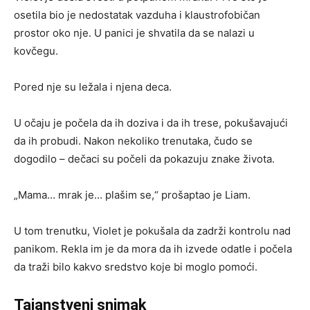
osetila bio je nedostatak vazduha i klaustrofobičan
prostor oko nje. U panici je shvatila da se nalazi u
kovčegu.
Pored nje su ležala i njena deca.
U očaju je počela da ih doziva i da ih trese, pokušavajući
da ih probudi. Nakon nekoliko trenutaka, čudo se
dogodilo – dečaci su počeli da pokazuju znake života.
„Mama… mrak je… plašim se,“ prošaptao je Liam.
U tom trenutku, Violet je pokušala da zadrži kontrolu nad
panikom. Rekla im je da mora da ih izvede odatle i počela
da traži bilo kakvo sredstvo koje bi moglo pomoći.
Tajanstveni snimak