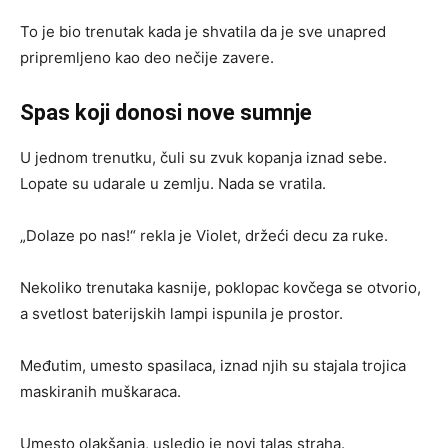
To je bio trenutak kada je shvatila da je sve unapred
pripremljeno kao deo nečije zavere.
Spas koji donosi nove sumnje
U jednom trenutku, čuli su zvuk kopanja iznad sebe.
Lopate su udarale u zemlju. Nada se vratila.
„Dolaze po nas!“ rekla je Violet, držeći decu za ruke.
Nekoliko trenutaka kasnije, poklopac kovčega se otvorio,
a svetlost baterijskih lampi ispunila je prostor.
Međutim, umesto spasilaca, iznad njih su stajala trojica
maskiranih muškaraca.
Umesto olakšanja, usledio je novi talas straha.