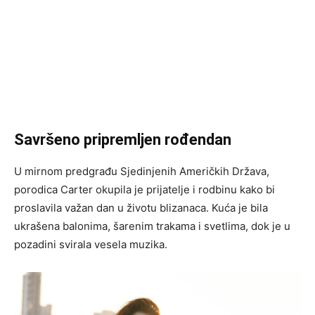
Savršeno pripremljen rođendan
U mirnom predgrađu Sjedinjenih Američkih Država,
porodica Carter okupila je prijatelje i rodbinu kako bi
proslavila važan dan u životu blizanaca. Kuća je bila
ukrašena balonima, šarenim trakama i svetlima, dok je u
pozadini svirala vesela muzika.