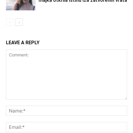
majka otkrila istinu iza zatvorenih vrata
LEAVE A REPLY