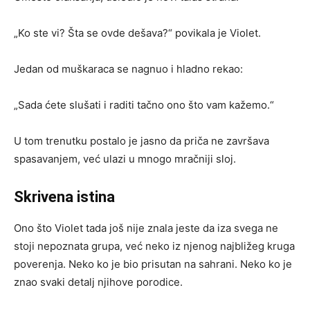
„Ko ste vi? Šta se ovde dešava?“ povikala je Violet.
Jedan od muškaraca se nagnuo i hladno rekao:
„Sada ćete slušati i raditi tačno ono što vam kažemo.“
U tom trenutku postalo je jasno da priča ne završava
spasavanjem, već ulazi u mnogo mračniji sloj.
Skrivena istina
Ono što Violet tada još nije znala jeste da iza svega ne
stoji nepoznata grupa, već neko iz njenog najbližeg kruga
poverenja. Neko ko je bio prisutan na sahrani. Neko ko je
znao svaki detalj njihove porodice.