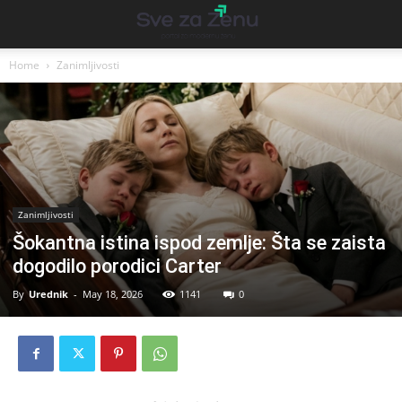
Home
Zanimljivosti
Zanimljivosti
Šokantna istina ispod zemlje: Šta se zaista
dogodilo porodici Carter
By
Urednik
-
May 18, 2026
1141
0