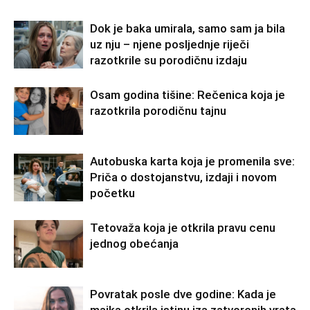
Dok je baka umirala, samo sam ja bila
uz nju – njene posljednje riječi
razotkrile su porodičnu izdaju
Osam godina tišine: Rečenica koja je
razotkrila porodičnu tajnu
Autobuska karta koja je promenila sve:
Priča o dostojanstvu, izdaji i novom
početku
Tetovaža koja je otkrila pravu cenu
jednog obećanja
Povratak posle dve godine: Kada je