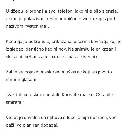
U džepu je pronašla svoj telefon. Iako nije bilo signala,
ekran je pokazivao nešto neobično – video zapis pod
nazivom “Watch Me”.
Kada ga je pokrenula, prikazana je scena kovčega koji je
izgledao identično kao njihov. Na snimku je prikazan i
skriveni mehanizam sa maskama za kiseonik.
Zatim se pojavio maskirani muškarac koji je govorio
mirnim glasom:
„Vazduh će uskoro nestati. Koristite maske. Ostanite
smireni.“
Violet je shvatila da njihova situacija nije nesreća, već
pažljivo planiran događaj.