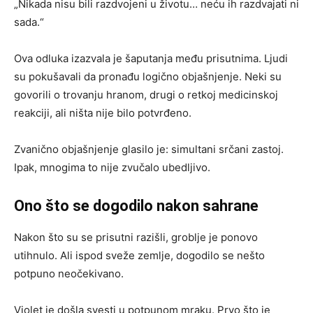
„Nikada nisu bili razdvojeni u životu… neću ih razdvajati ni
sada.“
Ova odluka izazvala je šaputanja među prisutnima. Ljudi
su pokušavali da pronađu logično objašnjenje. Neki su
govorili o trovanju hranom, drugi o retkoj medicinskoj
reakciji, ali ništa nije bilo potvrđeno.
Zvanično objašnjenje glasilo je: simultani srčani zastoj.
Ipak, mnogima to nije zvučalo ubedljivo.
Ono što se dogodilo nakon sahrane
Nakon što su se prisutni razišli, groblje je ponovo
utihnulo. Ali ispod sveže zemlje, dogodilo se nešto
potpuno neočekivano.
Violet je došla svesti u potpunom mraku. Prvo što je