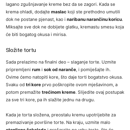
lagano zgušnjavanje kreme bez da se zagori. Kada se
krema ohladi, dodajte
maslac
koji ste prethodno umutili
dok ne postane pjenast, kao i
naribanu narančinu koricu
.
Miksajte sve dok ne dobijete glatku, kremastu smesu koja
će biti bogatog okusa i mirisa.
Složite tortu
Sada prelazimo na finalni deo – slaganje torte. Uzmite
pripremljeni
rum
i
sok od naranče
, i pomiješajte ih.
Ovime ćemo natopiti kore, što daje torti bogatstvo okusa.
Svaku od
tri kore
prvo poškropite ovom mješavinom, a
potom premažite
trećinom kreme
. Slijedite ovaj postupak
za sve tri kore, pa ih slažite jednu na drugu.
Kada je torta složena, preostalu kremu upotrijebite za
premazivanje površine torte. Na kraju, uzmite malo
otopljene čokolade
i prošarajte po vrhu torte, što će