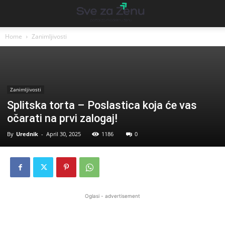
Home
Zanimljivosti
Zanimljivosti
Splitska torta – Poslastica koja će vas
očarati na prvi zalogaj!
By
Urednik
-
April 30, 2025
1186
0
Oglasi - advertisement