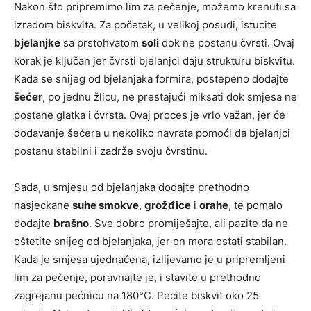
Nakon što pripremimo lim za pečenje, možemo krenuti sa
izradom biskvita. Za početak, u velikoj posudi, istucite
bjelanjke
sa prstohvatom
soli
dok ne postanu čvrsti. Ovaj
korak je ključan jer čvrsti bjelanjci daju strukturu biskvitu.
Kada se snijeg od bjelanjaka formira, postepeno dodajte
šećer
, po jednu žlicu, ne prestajući miksati dok smjesa ne
postane glatka i čvrsta. Ovaj proces je vrlo važan, jer će
dodavanje šećera u nekoliko navrata pomoći da bjelanjci
postanu stabilni i zadrže svoju čvrstinu.
Sada, u smjesu od bjelanjaka dodajte prethodno
nasjeckane
suhe smokve
,
grožđice
i
orahe
, te pomalo
dodajte
brašno
. Sve dobro promiješajte, ali pazite da ne
oštetite snijeg od bjelanjaka, jer on mora ostati stabilan.
Kada je smjesa ujednačena, izlijevamo je u pripremljeni
lim za pečenje, poravnajte je, i stavite u prethodno
zagrejanu pećnicu na 180°C. Pecite biskvit oko 25