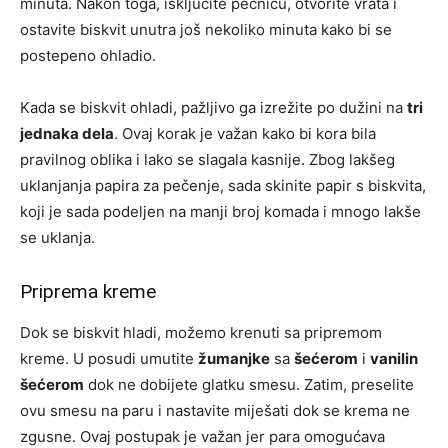
minuta. Nakon toga, isključite pećnicu, otvorite vrata i
ostavite biskvit unutra još nekoliko minuta kako bi se
postepeno ohladio.
Kada se biskvit ohladi, pažljivo ga izrežite po dužini na
tri
jednaka dela
. Ovaj korak je važan kako bi kora bila
pravilnog oblika i lako se slagala kasnije. Zbog lakšeg
uklanjanja papira za pečenje, sada skinite papir s biskvita,
koji je sada podeljen na manji broj komada i mnogo lakše
se uklanja.
Priprema kreme
Dok se biskvit hladi, možemo krenuti sa pripremom
kreme. U posudi umutite
žumanjke
sa
šećerom
i
vanilin
šećerom
dok ne dobijete glatku smesu. Zatim, preselite
ovu smesu na paru i nastavite miješati dok se krema ne
zgusne. Ovaj postupak je važan jer para omogućava