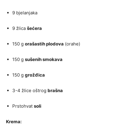
9 bjelanjaka
9 žlica
šećera
150 g
orašastih plodova
(orahe)
150 g
sušenih smokava
150 g
grožđica
3-4 žlice oštrog
brašna
Prstohvat
soli
Krema: