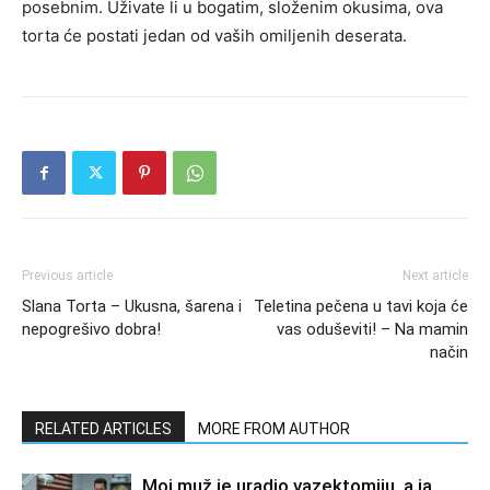
posebnim. Uživate li u bogatim, složenim okusima, ova
torta će postati jedan od vaših omiljenih deserata.
Previous article
Next article
Slana Torta – Ukusna, šarena i
Teletina pečena u tavi koja će
nepogrešivo dobra!
vas oduševiti! – Na mamin
način
RELATED ARTICLES
MORE FROM AUTHOR
Moj muž je uradio vazektomiju, a ja