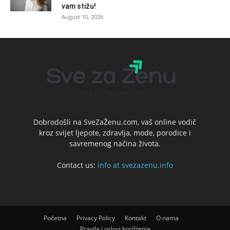
vam stižu!
August 10, 2026
Dobrodošli na SveZaŽenu.com, vaš online vodič
kroz svijet ljepote, zdravlja, mode, porodice i
savremenog načina života.
Contact us:
info at svezazenu.info
Početna
Privacy Policy
Kontakt
O nama
Pravila i uslovi korištenja