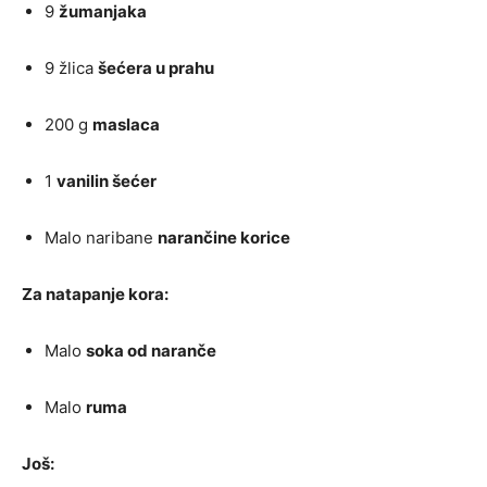
9
žumanjaka
9 žlica
šećera u prahu
200 g
maslaca
1
vanilin šećer
Malo naribane
narančine korice
Za natapanje kora:
Malo
soka od naranče
Malo
ruma
Još: