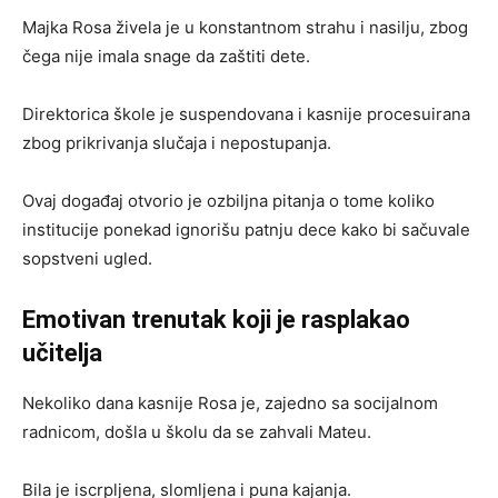
Majka Rosa živela je u konstantnom strahu i nasilju, zbog
čega nije imala snage da zaštiti dete.
Direktorica škole je suspendovana i kasnije procesuirana
zbog prikrivanja slučaja i nepostupanja.
Ovaj događaj otvorio je ozbiljna pitanja o tome koliko
institucije ponekad ignorišu patnju dece kako bi sačuvale
sopstveni ugled.
Emotivan trenutak koji je rasplakao
učitelja
Nekoliko dana kasnije Rosa je, zajedno sa socijalnom
radnicom, došla u školu da se zahvali Mateu.
Bila je iscrpljena, slomljena i puna kajanja.