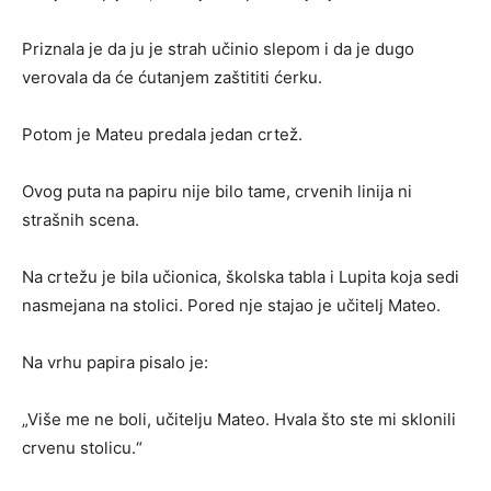
Priznala je da ju je strah učinio slepom i da je dugo
verovala da će ćutanjem zaštititi ćerku.
Potom je Mateu predala jedan crtež.
Ovog puta na papiru nije bilo tame, crvenih linija ni
strašnih scena.
Na crtežu je bila učionica, školska tabla i Lupita koja sedi
nasmejana na stolici. Pored nje stajao je učitelj Mateo.
Na vrhu papira pisalo je:
„Više me ne boli, učitelju Mateo. Hvala što ste mi sklonili
crvenu stolicu.“