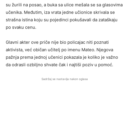
su žurili na posao, a buka sa ulice mešala se sa glasovima
učenika. Međutim, iza vrata jedne učionice skrivala se
strašna istina koju su pojedinci pokušavali da zataškaju
po svaku cenu.
Glavni akter ove priče nije bio policajac niti poznati
aktivista, već običan učitelj po imenu Mateo. Njegova
pažnja prema jednoj učenici pokazala je koliko je važno
da odrasli ozbiljno shvate čak i najtiši poziv u pomoć.
Sadržaj se nastavlja nakon oglasa