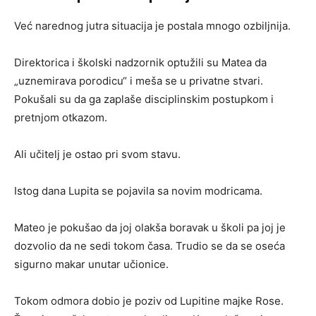
Već narednog jutra situacija je postala mnogo ozbiljnija.
Direktorica i školski nadzornik optužili su Matea da
„uznemirava porodicu“ i meša se u privatne stvari.
Pokušali su da ga zaplaše disciplinskim postupkom i
pretnjom otkazom.
Ali učitelj je ostao pri svom stavu.
Istog dana Lupita se pojavila sa novim modricama.
Mateo je pokušao da joj olakša boravak u školi pa joj je
dozvolio da ne sedi tokom časa. Trudio se da se oseća
sigurno makar unutar učionice.
Tokom odmora dobio je poziv od Lupitine majke Rose.