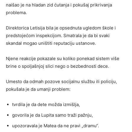
naišao je na hladan zid ćutanja i pokušaj prikrivanja
problema.
Direktorica Letisija bila je opsednuta ugledom škole i
predstojećom inspekcijom. Smatrala je da bi svaki
skandal mogao uništiti reputaciju ustanove.
Njene reakcije pokazale su koliko ponekad sistem više
brine o spoljašnjoj slici nego o bezbednosti dece.
Umesto da odmah pozove socijalnu službu ili policiju,
pokušala je da umanji problem:
tvrdila je da dete možda izmišlja,
govorila je da Lupita samo traži pažnju,
upozoravala je Matea da ne pravi „dramu“.