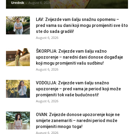
Urednik
-
August 6, 2026
LAV: Zvijezde vam šalju snažnu opomenu –
pred vama su dani koji mogu promijeniti sve što
ste do sada gradili!
August 6, 2026
ŠKORPIJA: Zvijezde vam šalju važno
upozorenje – naredni dani donose događaje
koji mogu promijeniti vašu sudbinu!
August 6, 2026
VODOLIJA: Zvijezde vam šalju snažno
upozorenje – pred vama je period koji može
promijeniti tok vaše budućnosti!
August 6, 2026
OVAN: Zvijezde donose upozorenje koje ne
smijete zanemariti – naredni period može
promijeniti mnogo toga!
August 6, 2026