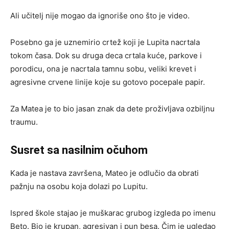
Ali učitelj nije mogao da ignoriše ono što je video.
Posebno ga je uznemirio crtež koji je Lupita nacrtala
tokom časa. Dok su druga deca crtala kuće, parkove i
porodicu, ona je nacrtala tamnu sobu, veliki krevet i
agresivne crvene linije koje su gotovo pocepale papir.
Za Matea je to bio jasan znak da dete proživljava ozbiljnu
traumu.
Susret sa nasilnim očuhom
Kada je nastava završena, Mateo je odlučio da obrati
pažnju na osobu koja dolazi po Lupitu.
Ispred škole stajao je muškarac grubog izgleda po imenu
Beto. Bio je krupan, agresivan i pun besa. Čim je ugledao