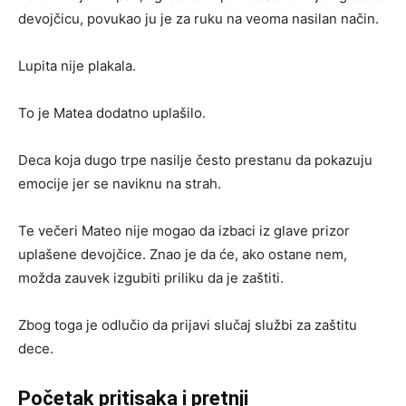
devojčicu, povukao ju je za ruku na veoma nasilan način.
Lupita nije plakala.
To je Matea dodatno uplašilo.
Deca koja dugo trpe nasilje često prestanu da pokazuju
emocije jer se naviknu na strah.
Te večeri Mateo nije mogao da izbaci iz glave prizor
uplašene devojčice. Znao je da će, ako ostane nem,
možda zauvek izgubiti priliku da je zaštiti.
Zbog toga je odlučio da prijavi slučaj službi za zaštitu
dece.
Početak pritisaka i pretnji