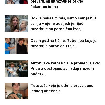
prevaru, ali ultrazvuk je otkrio
šokantnu istinu
Dok je baka umirala, samo sam ja bila
uz nju – njene posljednje riječi
razotkrile su porodičnu izdaju
Osam godina tišine: Rečenica koja je
razotkrila porodičnu tajnu
Autobuska karta koja je promenila sve:
Priča o dostojanstvu, izdaji i novom
početku
Tetovaža koja je otkrila pravu cenu
jednog obećanja