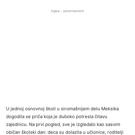
Oglasi - advertisement
U jednoj osnovnoj školi u siromašnijem delu Meksika
dogodila se priča koja je duboko potresla čitavu
zajednicu. Na prvi pogled, sve je izgledalo kao sasvim
običan školski dan: deca su dolazila u učionice, roditelji