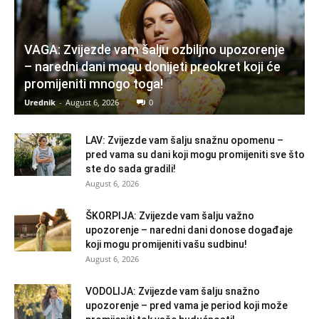
VAGA: Zvijezde vam šalju ozbiljno upozorenje
– naredni dani mogu donijeti preokret koji će
promijeniti mnogo toga!
Urednik
-
August 6, 2026
0
LAV: Zvijezde vam šalju snažnu opomenu –
pred vama su dani koji mogu promijeniti sve što
ste do sada gradili!
August 6, 2026
ŠKORPIJA: Zvijezde vam šalju važno
upozorenje – naredni dani donose događaje
koji mogu promijeniti vašu sudbinu!
August 6, 2026
VODOLIJA: Zvijezde vam šalju snažno
upozorenje – pred vama je period koji može