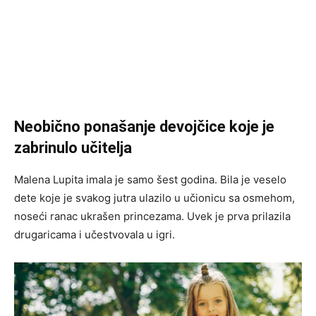
Neobično ponašanje devojčice koje je
zabrinulo učitelja
Malena Lupita imala je samo šest godina. Bila je veselo
dete koje je svakog jutra ulazilo u učionicu sa osmehom,
noseći ranac ukrašen princezama. Uvek je prva prilazila
drugaricama i učestvovala u igri.