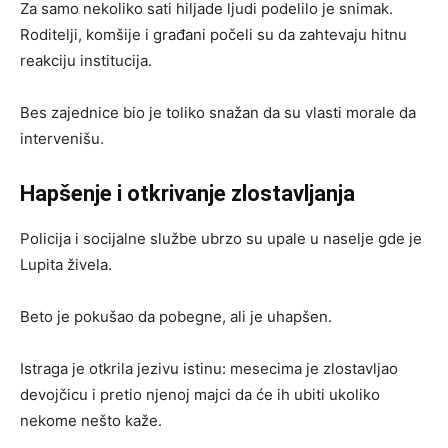
Za samo nekoliko sati hiljade ljudi podelilo je snimak.
Roditelji, komšije i građani počeli su da zahtevaju hitnu
reakciju institucija.
Bes zajednice bio je toliko snažan da su vlasti morale da
intervenišu.
Hapšenje i otkrivanje zlostavljanja
Policija i socijalne službe ubrzo su upale u naselje gde je
Lupita živela.
Beto je pokušao da pobegne, ali je uhapšen.
Istraga je otkrila jezivu istinu: mesecima je zlostavljao
devojčicu i pretio njenoj majci da će ih ubiti ukoliko
nekome nešto kaže.