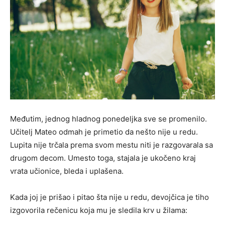
Međutim, jednog hladnog ponedeljka sve se promenilo.
Učitelj Mateo odmah je primetio da nešto nije u redu.
Lupita nije trčala prema svom mestu niti je razgovarala sa
drugom decom. Umesto toga, stajala je ukočeno kraj
vrata učionice, bleda i uplašena.
Kada joj je prišao i pitao šta nije u redu, devojčica je tiho
izgovorila rečenicu koja mu je sledila krv u žilama: