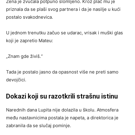
Žena je zvučala potpuno slomljeno. Kroz plač mu je
priznala da se plaši svog partnera i da je nasilje u kući
postalo svakodnevica.
U jednom trenutku začuo se udarac, vrisak i muški glas
koji je zapretio Mateu:
„Znam gde živiš.“
Tada je postalo jasno da opasnost više ne preti samo
devojčici.
Dokazi koji su razotkrili strašnu istinu
Narednih dana Lupita nije dolazila u školu. Atmosfera
među nastavnicima postala je napeta, a direktorica je
zabranila da se slučaj pominje.