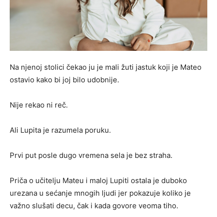
Na njenoj stolici čekao ju je mali žuti jastuk koji je Mateo
ostavio kako bi joj bilo udobnije.
Nije rekao ni reč.
Ali Lupita je razumela poruku.
Prvi put posle dugo vremena sela je bez straha.
Priča o učitelju Mateu i maloj Lupiti ostala je duboko
urezana u sećanje mnogih ljudi jer pokazuje koliko je
važno slušati decu, čak i kada govore veoma tiho.