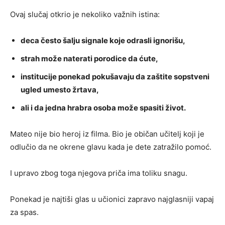
Ovaj slučaj otkrio je nekoliko važnih istina:
deca često šalju signale koje odrasli ignorišu,
strah može naterati porodice da ćute,
institucije ponekad pokušavaju da zaštite sopstveni
ugled umesto žrtava,
ali i da jedna hrabra osoba može spasiti život.
Mateo nije bio heroj iz filma. Bio je običan učitelj koji je
odlučio da ne okrene glavu kada je dete zatražilo pomoć.
I upravo zbog toga njegova priča ima toliku snagu.
Ponekad je najtiši glas u učionici zapravo najglasniji vapaj
za spas.