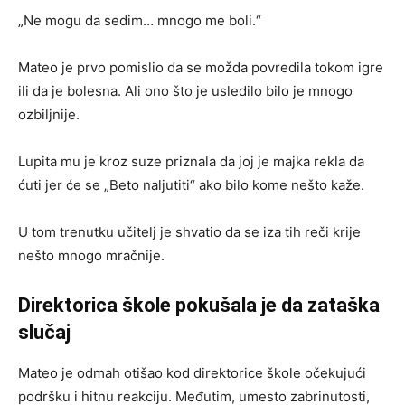
„Ne mogu da sedim… mnogo me boli.“
Mateo je prvo pomislio da se možda povredila tokom igre
ili da je bolesna. Ali ono što je usledilo bilo je mnogo
ozbiljnije.
Lupita mu je kroz suze priznala da joj je majka rekla da
ćuti jer će se „Beto naljutiti“ ako bilo kome nešto kaže.
U tom trenutku učitelj je shvatio da se iza tih reči krije
nešto mnogo mračnije.
Direktorica škole pokušala je da zataška
slučaj
Mateo je odmah otišao kod direktorice škole očekujući
podršku i hitnu reakciju. Međutim, umesto zabrinutosti,