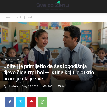
Home
Zanimljivosti
Zanimljivosti
Učitelj je primijetio da šestogodišnja
djevojčica trpi bol — istina koju je otkrio
promijenila je sve
By
Urednik
-
May 15, 2026
765
0