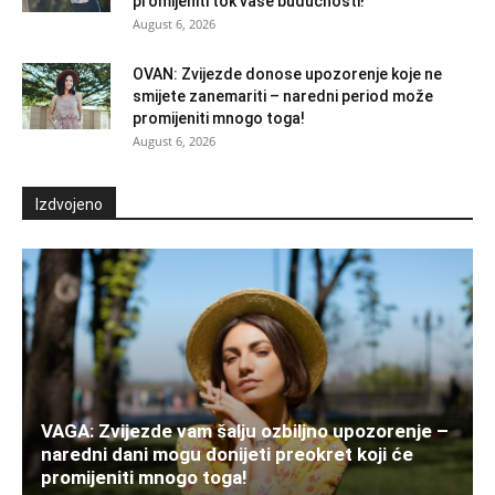
promijeniti tok vaše budućnosti!
August 6, 2026
OVAN: Zvijezde donose upozorenje koje ne
smijete zanemariti – naredni period može
promijeniti mnogo toga!
August 6, 2026
Izdvojeno
VAGA: Zvijezde vam šalju ozbiljno upozorenje –
naredni dani mogu donijeti preokret koji će
promijeniti mnogo toga!