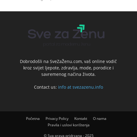
Dobrodošli na SveZaŽenu.com, vaš online vodič
kroz svijet ljepote, zdravlja, mode, porodice i
savremenog načina života.
Contact us:
info at svezazenu.info
Početna
Privacy Policy
Kontakt
O nama
Pravila i uslovi korištenja
© Sva prava pridrzana - 2025